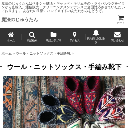
魔法のじゅうたんはペルシャ絨毯・ギャッベ・キリム等のトライバルラグをイラ
ンから直輸入。通信販売・クリーニングメンテナンスは全国対応させていただい
ております。 あなたの生活にハンドメイドのあたたかみをどうぞ。
魔法のじゅうたん
カート
購入前に試し敷
ホーム
商品検索
商品カテゴリ
アクセス
問い合わせ
き
ホーム
>
ウール・ニットソックス・手編み靴下
ウール・ニットソックス・手編み靴下