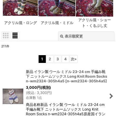
アクリル混・ショー
アクリル混・ロング
アクリル混・ミドル
ト・くるぶし丈
表示順変更
閉じる
211
件
サブカテゴリ
:
1
2
3
4
次
»
表示数
:
新品 イラン製 ウール ミドル 23-24 cm 手編み靴
下 ニットルームソックス Long Knit Room Socks
n-wm2324-305h4a5
[
n-wm2324-305h4a5
]
並び順
:
3,000
円
(税別)
(
税込
:
3,300
円
)
在庫数 1点
絞り込む
商品名称新品 イラン製 ウール ミドル 23-24 cm
手編み靴下 ニットルームソックス Long Knit
Room Socks n-wm2324-305h4a5原産国イラン