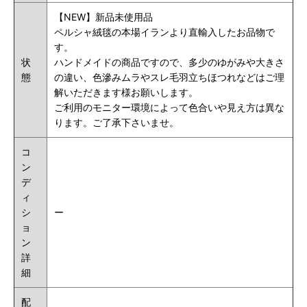
【NEW】新品未使用品
ペルシャ絨毯の本場イランより直輸入したお品物で
す。
状
ハンドメイドの商品ですので、多少のゆがみや大きさ
態
の違い、色滲みムラやスレ毛羽立ちほつれなどはご理
解いただきます様お願いします。
ご利用のモニター環境によって色合いや見え方は異な
ります。ご了承下さいませ。
コ
ン
デ
ィ
シ
ー
ョ
ン
詳
細
配