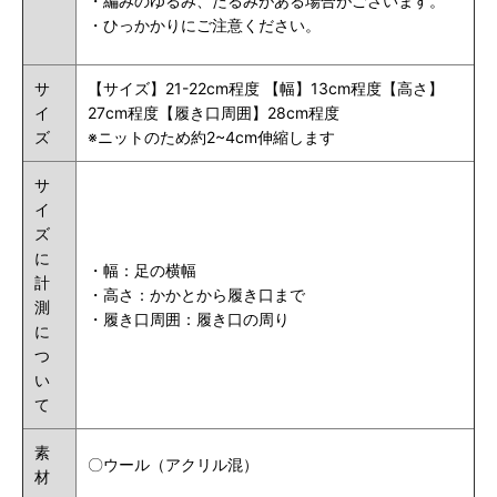
・編みのゆるみ、たるみがある場合がございます。
・ひっかかりにご注意ください。
サ
【サイズ】21-22cm程度 【幅】13cm程度【高さ】
イ
27cm程度【履き口周囲】28cm程度
ズ
※ニットのため約2~4cm伸縮します
サ
イ
ズ
に
・幅：足の横幅
計
・高さ：かかとから履き口まで
測
・履き口
周囲
：履き口の周り
に
つ
い
て
素
〇ウール（アクリル混）
材