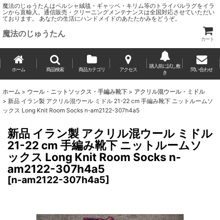
魔法のじゅうたんはペルシャ絨毯・ギャッベ・キリム等のトライバルラグをイラ
ンから直輸入。通信販売・クリーニングメンテナンスは全国対応させていただい
ております。 あなたの生活にハンドメイドのあたたかみをどうぞ。
魔法のじゅうたん
カート
購入前に試し敷
ホーム
商品検索
商品カテゴリ
アクセス
問い合わせ
き
ホーム
>
ウール・ニットソックス・手編み靴下
>
アクリル混ウール・ミドル
>
新品 イラン製 アクリル混ウール ミドル 21-22 cm 手編み靴下 ニットルームソ
ックス Long Knit Room Socks n-am2122-307h4a5
新品 イラン製 アクリル混ウール ミドル
21-22 cm 手編み靴下 ニットルームソ
ックス Long Knit Room Socks n-
am2122-307h4a5
[
n-am2122-307h4a5
]