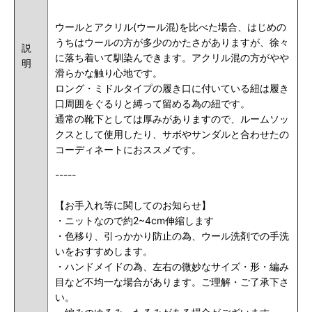
ウールとアクリル(ウール混)を比べた場合、はじめの
うちはウールの方が多少のかたさがありますが、徐々
説
に落ち着いて馴染んできます。アクリル混の方がやや
明
滑らかな触り心地です。
ロング・ミドルタイプの履き口に付いている紐は履き
口周囲をぐるりと縛って留める為の紐です。
通常の靴下としては厚みがありますので、ルームソッ
クスとして使用したり、サボやサンダルと合わせたの
コーディネートにおススメです。
-----
【お手入れ等に関してのお知らせ】
・ニットなので約2~4cm伸縮します
・色移り、引っかかり防止の為、ウール洗剤での手洗
いをおすすめします。
・ハンドメイドの為、左右の微妙なサイズ・形・編み
目など不均一な場合があります。ご理解・ご了承下さ
い。