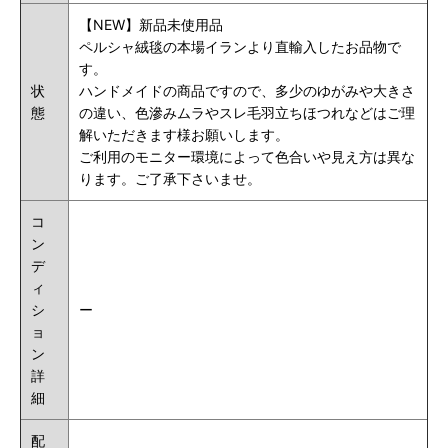
【NEW】新品未使用品
ペルシャ絨毯の本場イランより直輸入したお品物で
す。
状
ハンドメイドの商品ですので、多少のゆがみや大きさ
態
の違い、色滲みムラやスレ毛羽立ちほつれなどはご理
解いただきます様お願いします。
ご利用のモニター環境によって色合いや見え方は異な
ります。ご了承下さいませ。
コ
ン
デ
ィ
シ
ー
ョ
ン
詳
細
配