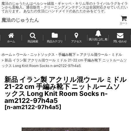
魔法のじゅうたんはペルシャ絨毯・ギャッベ・キリム等のトライバルラグをイラ
ンから直輸入。通信販売・クリーニングメンテナンスは全国対応させていただい
ております。 あなたの生活にハンドメイドのあたたかみをどうぞ。
魔法のじゅうたん
カート
購入前に試し敷
ホーム
商品検索
商品カテゴリ
アクセス
問い合わせ
き
ホーム
>
ウール・ニットソックス・手編み靴下
>
アクリル混ウール・ミドル
>
新品 イラン製 アクリル混ウール ミドル 21-22 cm 手編み靴下 ニットルームソ
ックス Long Knit Room Socks n-am2122-97h4a5
新品 イラン製 アクリル混ウール ミドル
21-22 cm 手編み靴下 ニットルームソ
ックス Long Knit Room Socks n-
am2122-97h4a5
[
n-am2122-97h4a5
]