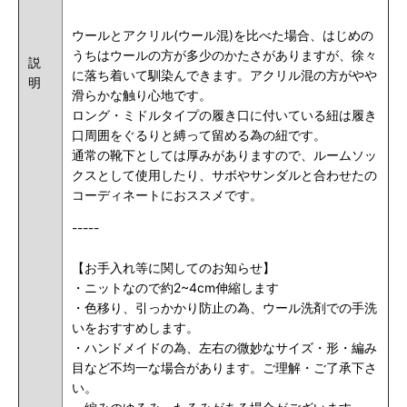
ウールとアクリル(ウール混)を比べた場合、はじめの
うちはウールの方が多少のかたさがありますが、徐々
説
に落ち着いて馴染んできます。アクリル混の方がやや
明
滑らかな触り心地です。
ロング・ミドルタイプの履き口に付いている紐は履き
口周囲をぐるりと縛って留める為の紐です。
通常の靴下としては厚みがありますので、ルームソッ
クスとして使用したり、サボやサンダルと合わせたの
コーディネートにおススメです。
-----
【お手入れ等に関してのお知らせ】
・ニットなので約2~4cm伸縮します
・色移り、引っかかり防止の為、ウール洗剤での手洗
いをおすすめします。
・ハンドメイドの為、左右の微妙なサイズ・形・編み
目など不均一な場合があります。ご理解・ご了承下さ
い。