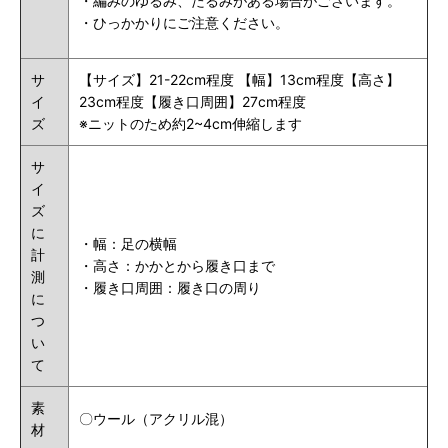
・編みのゆるみ、たるみがある場合がございます。
・ひっかかりにご注意ください。
サ
【サイズ】21-22cm程度 【幅】13cm程度【高さ】
イ
23cm程度【履き口周囲】27cm程度
ズ
※ニットのため約2~4cm伸縮します
サ
イ
ズ
に
・幅：足の横幅
計
・高さ：かかとから履き口まで
測
・履き口
周囲
：履き口の周り
に
つ
い
て
素
〇ウール（アクリル混）
材