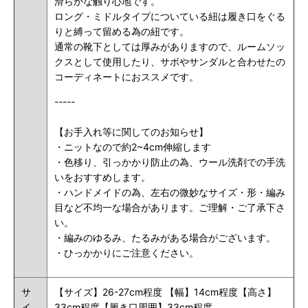
滑らかな触り心地です。
ロング・ミドルタイプについている紐は履き口をぐる
りと縛って留める為の紐です。
通常の靴下としては厚みがありますので、ルームソッ
クスとして使用したり、サボやサンダルと合わせたの
コーディネートにおススメです。
-----
【お手入れ等に関してのお知らせ】
・ニットなので約2~4cm伸縮します
・色移り、引っかかり防止の為、ウール洗剤での手洗
いをおすすめします。
・ハンドメイドの為、左右の微妙なサイズ・形・編み
目など不均一な場合があります。ご理解・ご了承下さ
い。
・編みのゆるみ、たるみがある場合がございます。
・ひっかかりにご注意ください。
サ
【サイズ】26-27cm程度 【幅】14cm程度【高さ】
イ
33cm程度【履き口周囲】33cm程度