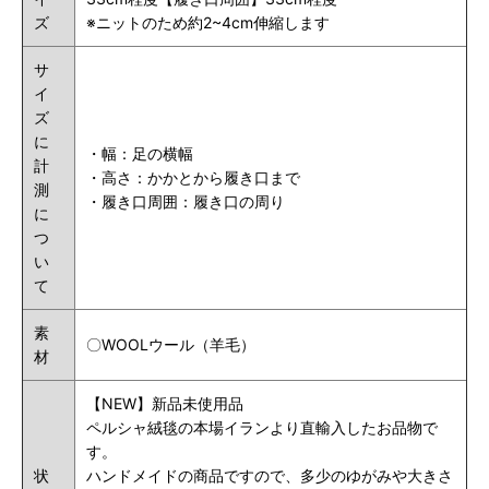
ズ
※ニットのため約2~4cm伸縮します
サ
イ
ズ
に
・幅：足の横幅
計
・高さ：かかとから履き口まで
測
・履き口周囲：履き口の周り
に
つ
い
て
素
〇WOOLウール（羊毛）
材
【NEW】新品未使用品
ペルシャ絨毯の本場イランより直輸入したお品物で
す。
状
ハンドメイドの商品ですので、多少のゆがみや大きさ