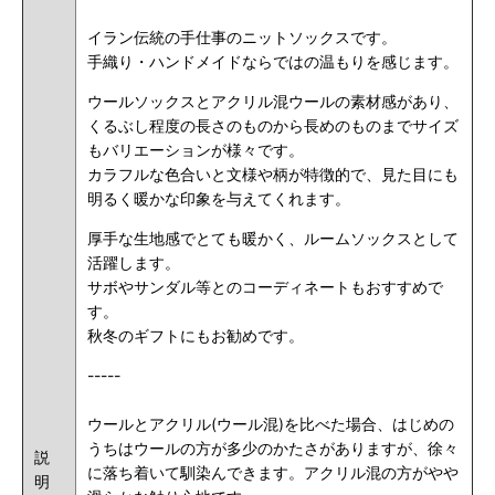
イラン伝統の手仕事のニットソックスです。
手織り・ハンドメイドならではの温もりを感じます。
ウールソックスとアクリル混ウールの素材感があり、
くるぶし程度の長さのものから長めのものまでサイズ
もバリエーションが様々です。
カラフルな色合いと文様や柄が特徴的で、見た目にも
明るく暖かな印象を与えてくれます。
厚手な生地感でとても暖かく、ルームソックスとして
活躍します。
サボやサンダル等とのコーディネートもおすすめで
す。
秋冬のギフトにもお勧めです。
-----
ウールとアクリル(ウール混)を比べた場合、はじめの
うちはウールの方が多少のかたさがありますが、徐々
説
に落ち着いて馴染んできます。アクリル混の方がやや
明