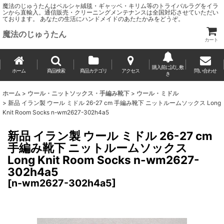
魔法のじゅうたんはペルシャ絨毯・ギャッベ・キリム等のトライバルラグをイラ
ンから直輸入。通信販売・クリーニングメンテナンスは全国対応させていただい
ております。 あなたの生活にハンドメイドのあたたかみをどうぞ。
魔法のじゅうたん
カート
購入前に試し敷
ホーム
商品検索
商品カテゴリ
アクセス
問い合わせ
き
ホーム
>
ウール・ニットソックス・手編み靴下
>
ウール・ミドル
>
新品 イラン製 ウール ミドル 26-27 cm 手編み靴下 ニットルームソックス Long
Knit Room Socks n-wm2627-302h4a5
新品 イラン製 ウール ミドル 26-27 cm
手編み靴下 ニットルームソックス
Long Knit Room Socks n-wm2627-
302h4a5
[
n-wm2627-302h4a5
]