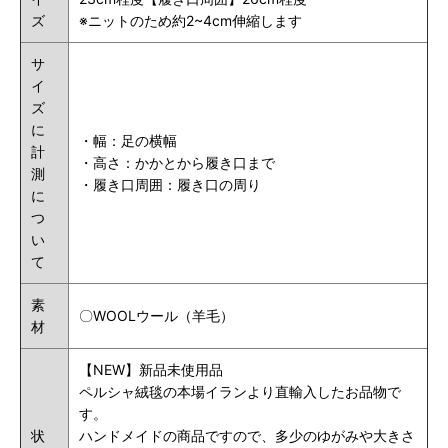
ズ
※ニットのため約2~4cm伸縮します
サ
イ
ズ
に
・幅：足の横幅
計
・高さ：かかとから履き口まで
測
・履き口周囲：履き口の周り
に
つ
い
て
素
〇WOOLウール（羊毛）
材
【NEW】新品未使用品
ペルシャ絨毯の本場イランより直輸入したお品物で
す。
状
ハンドメイドの商品ですので、多少のゆがみや大きさ