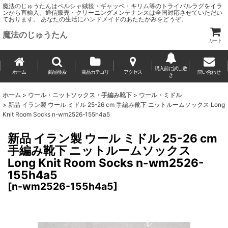
魔法のじゅうたんはペルシャ絨毯・ギャッベ・キリム等のトライバルラグをイラ
ンから直輸入。通信販売・クリーニングメンテナンスは全国対応させていただい
ております。 あなたの生活にハンドメイドのあたたかみをどうぞ。
魔法のじゅうたん
カート
購入前に試し敷
ホーム
商品検索
商品カテゴリ
アクセス
問い合わせ
き
ホーム
>
ウール・ニットソックス・手編み靴下
>
ウール・ミドル
>
新品 イラン製 ウール ミドル 25-26 cm 手編み靴下 ニットルームソックス Long
Knit Room Socks n-wm2526-155h4a5
新品 イラン製 ウール ミドル 25-26 cm
手編み靴下 ニットルームソックス
Long Knit Room Socks n-wm2526-
155h4a5
[
n-wm2526-155h4a5
]