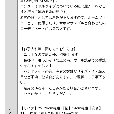
滑らかな触り心地です。
ロング・ミドルタイプについている紐は履き口をぐる
りと縛って留める為の紐です。
通常の靴下としては厚みがありますので、ルームソッ
クスとして使用したり、サボやサンダルと合わせたの
コーディネートにおススメです。
-----
【お手入れ等に関してのお知らせ】
・ニットなので約2~4cm伸縮します
・色移り、引っかかり防止の為、ウール洗剤での手洗
いをおすすめします。
・ハンドメイドの為、左右の微妙なサイズ・形・編み
目など不均一な場合があります。ご理解・ご了承下さ
い。
・編みのゆるみ、たるみがある場合がございます。
・ひっかかりにご注意ください。
サ
【サイズ】25-26cm程度 【幅】14cm程度【高さ】
イ
23cm程度【履き口周囲】26cm程度