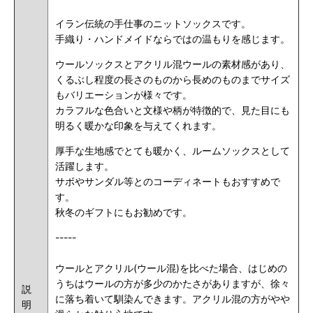
イラン伝統の手仕事のニットソックスです。
手織り・ハンドメイドならではの温もりを感じます。
ウールソックスとアクリル混ウールの素材感があり、
くるぶし程度の長さのものから長めのものまでサイズ
もバリエーションが様々です。
カラフルな色合いと文様や柄が特徴的で、見た目にも
明るく暖かな印象を与えてくれます。
厚手な生地感でとても暖かく、ルームソックスとして
活躍します。
サボやサンダル等とのコーディネートもおすすめで
す。
秋冬のギフトにもお勧めです。
-----
ウールとアクリル(ウール混)を比べた場合、はじめの
うちはウールの方が多少のかたさがありますが、徐々
説
に落ち着いて馴染んできます。アクリル混の方がやや
明