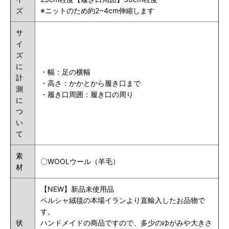
ズ
※ニットのため約2~4cm伸縮します
サ
イ
ズ
に
・幅：足の横幅
計
・高さ：かかとから履き口まで
測
・履き口周囲：履き口の周り
に
つ
い
て
素
〇WOOLウール（羊毛）
材
【NEW】新品未使用品
ペルシャ絨毯の本場イランより直輸入したお品物で
す。
状
ハンドメイドの商品ですので、多少のゆがみや大きさ