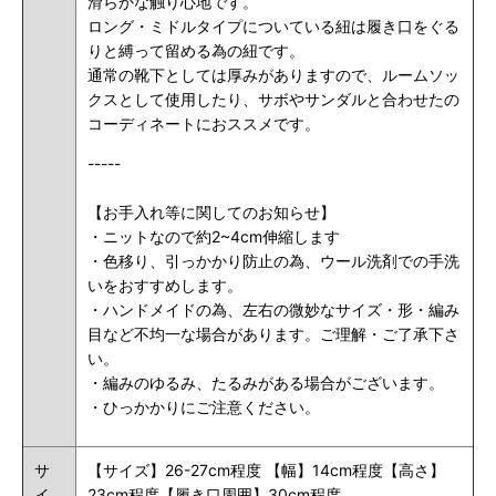
滑らかな触り心地です。
ロング・ミドルタイプについている紐は履き口をぐる
りと縛って留める為の紐です。
通常の靴下としては厚みがありますので、ルームソッ
クスとして使用したり、サボやサンダルと合わせたの
コーディネートにおススメです。
-----
【お手入れ等に関してのお知らせ】
・ニットなので約2~4cm伸縮します
・色移り、引っかかり防止の為、ウール洗剤での手洗
いをおすすめします。
・ハンドメイドの為、左右の微妙なサイズ・形・編み
目など不均一な場合があります。ご理解・ご了承下さ
い。
・編みのゆるみ、たるみがある場合がございます。
・ひっかかりにご注意ください。
サ
【サイズ】26-27cm程度 【幅】14cm程度【高さ】
イ
23cm程度【履き口周囲】30cm程度