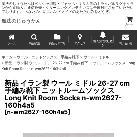
魔法のじゅうたんはペルシャ絨毯・ギャッベ・キリム等のトライバルラグをイラ
ンから直輸入。通信販売・クリーニングメンテナンスは全国対応させていただい
ております。 あなたの生活にハンドメイドのあたたかみをどうぞ。
魔法のじゅうたん
カート
購入前に試し敷
ホーム
商品検索
商品カテゴリ
アクセス
問い合わせ
き
ホーム
>
ウール・ニットソックス・手編み靴下
>
ウール・ミドル
>
新品 イラン製 ウール ミドル 26-27 cm 手編み靴下 ニットルームソックス Long
Knit Room Socks n-wm2627-160h4a5
新品 イラン製 ウール ミドル 26-27 cm
手編み靴下 ニットルームソックス
Long Knit Room Socks n-wm2627-
160h4a5
[
n-wm2627-160h4a5
]