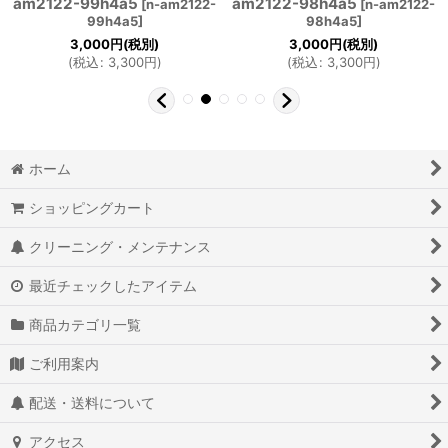
am2122-99h4a5
am2122-98h4a5
[
n-am2122-
[
n-am2122-
99h4a5
]
98h4a5
]
3,000
円
(税別)
3,000
円
(税別)
(
税込
:
3,300
円
)
(
税込
:
3,300
円
)
ホーム
ショッピングカート
クリーニング・メンテナンス
最近チェックしたアイテム
商品カテゴリ一覧
ご利用案内
配送・送料について
アクセス