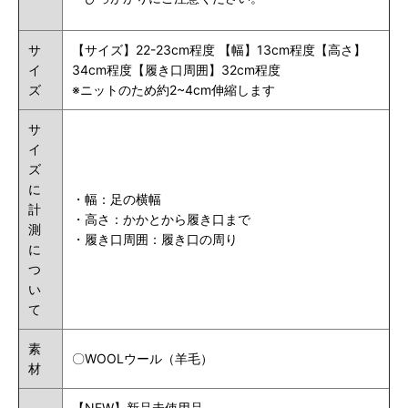
サ
【サイズ】22-23cm程度 【幅】13cm程度【高さ】
イ
34cm程度【履き口周囲】32cm程度
ズ
※ニットのため約2~4cm伸縮します
サ
イ
ズ
に
・幅：足の横幅
計
・高さ：かかとから履き口まで
測
・
履き口周囲
：履き口の周り
に
つ
い
て
素
〇WOOLウール（羊毛）
材
【NEW】新品未使用品