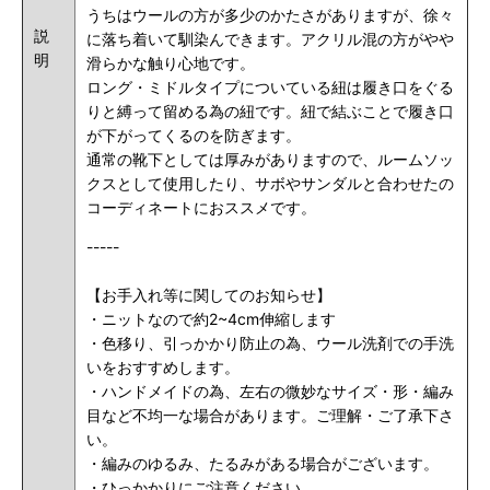
うちはウールの方が多少のかたさがありますが、徐々
説
に落ち着いて馴染んできます。アクリル混の方がやや
明
滑らかな触り心地です。
ロング・ミドルタイプについている紐は履き口をぐる
りと縛って留める為の紐です。
紐で結ぶことで履き口
が下がってくるのを防ぎます。
通常の靴下としては厚みがありますので、ルームソッ
クスとして使用したり、サボやサンダルと合わせたの
コーディネートにおススメです。
-----
【お手入れ等に関してのお知らせ】
・ニットなので約2~4cm伸縮します
・色移り、引っかかり防止の為、ウール洗剤での手洗
いをおすすめします。
・ハンドメイドの為、左右の微妙なサイズ・形・編み
目など不均一な場合があります。ご理解・ご了承下さ
い。
・編みのゆるみ、たるみがある場合がございます。
・ひっかかりにご注意ください。