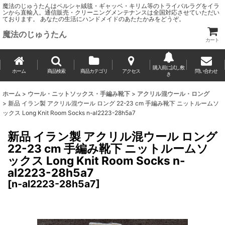
魔法のじゅうたんはペルシャ絨毯・ギャッベ・キリム等のトライバルラグをイラ
ンから直輸入。通信販売・クリーニングメンテナンスは全国対応させていただい
ております。 あなたの生活にハンドメイドのあたたかみをどうぞ。
魔法のじゅうたん
カート
購入前に試し敷
ホーム
商品検索
商品カテゴリ
アクセス
問い合わせ
き
ホーム
>
ウール・ニットソックス・手編み靴下
>
アクリル混ウール・ロング
>
新品 イラン製 アクリル混ウール ロング 22-23 cm 手編み靴下 ニットルームソ
ックス Long Knit Room Socks n-al2223-28h5a7
新品 イラン製 アクリル混ウール ロング
22-23 cm 手編み靴下 ニットルームソ
ックス Long Knit Room Socks n-
al2223-28h5a7
[
n-al2223-28h5a7
]