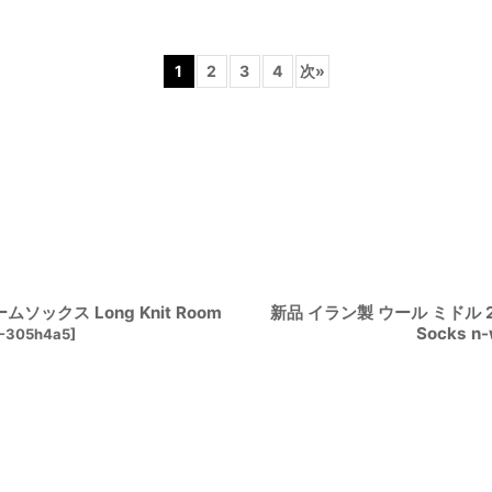
1
2
3
4
次
»
絞り込む
ソックス Long Knit Room
新品 イラン製 ウール ミドル 22
Socks n
-305h4a5
]