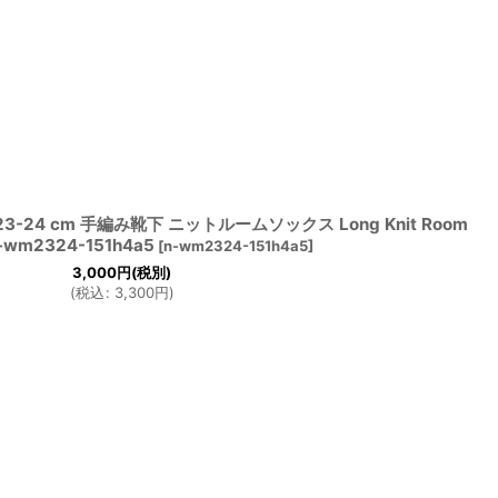
-24 cm 手編み靴下 ニットルームソックス Long Knit Room
n-wm2324-151h4a5
[
n-wm2324-151h4a5
]
3,000
円
(税別)
(
税込
:
3,300
円
)