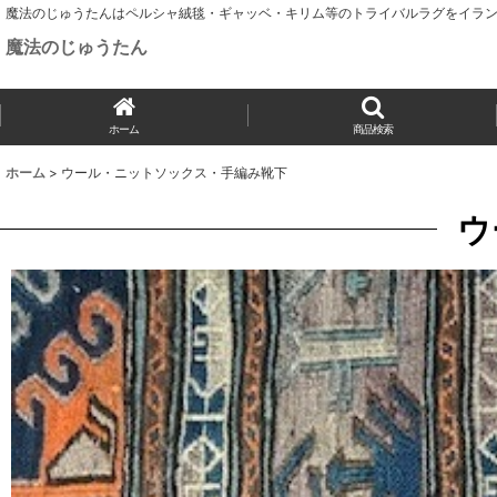
魔法のじゅうたんはペルシャ絨毯・ギャッベ・キリム等のトライバルラグをイラン
魔法のじゅうたん
ホーム
商品検索
ホーム
>
ウール・ニットソックス・手編み靴下
ウ