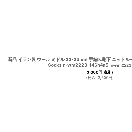
新品 イラン製 ウール ミドル 22-23 cm 手編み靴下 ニットルーム
Socks n-wm2223-146h4a5
[
n-wm2223
3,000
円
(税別)
(
税込
:
3,300
円
)