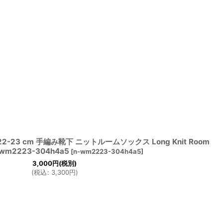
-23 cm 手編み靴下 ニットルームソックス Long Knit Room
-wm2223-304h4a5
[
n-wm2223-304h4a5
]
3,000
円
(税別)
(
税込
:
3,300
円
)