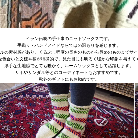
イラン伝統の手仕事のニットソックスです。
手織り・ハンドメイドならではの温もりを感じます。
ルの素材感があり、くるぶし程度の長さのものから長めのものまでサイ
な色合いと文様や柄が特徴的で、見た目にも明るく暖かな印象を与えて
厚手な生地感でとても暖かく、ルームソックスとして活躍します。
サボやサンダル等とのコーディネートもおすすめです。
秋冬のギフトにもお勧めです。