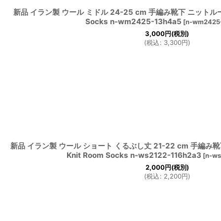
新品 イラン製 ウール ミドル 24-25 cm 手編み靴下 ニットルーム
Socks n-wm2425-13h4a5
[
n-wm2425
3,000
円
(税別)
(
税込
:
3,300
円
)
新品 イラン製 ウール ショート くるぶし丈 21-22 cm 手編み
Knit Room Socks n-ws2122-116h2a3
[
n-ws
2,000
円
(税別)
(
税込
:
2,200
円
)