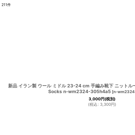
211
件
サブカテゴリ
:
表示数
:
並び順
:
新品 イラン製 ウール ミドル 23-24 cm 手編み靴下 ニットルーム
Socks n-wm2324-305h4a5
[
n-wm2324
3,000
円
(税別)
(
税込
:
3,300
円
)