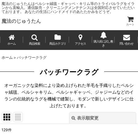
魔法のじゅうたんはペルシャ絨毯・ギャッベ・キリム等のトライバルラグをイラ
ンから直輸入。通信販売・クリーニングメンテナンスは全国対応させていただい
ております。 あなたの生活にハンドメイドのあたたかみをどうぞ。
魔法のじゅうたん
カート
購入前に試し敷
ホーム
商品検索
商品カテゴリ
アクセス
問い合わせ
き
ホーム
>
パッチワークラグ
パッチワークラグ
オーガニックな染料により染め上げられた羊毛を手織りしたペルシ
ャ絨毯、ペルシャキリム、ペルシャギャッベ、ジャジームなどのイ
ランの伝統的なラグを機械で縫製し、モダンで新しいデザインに仕
上げたております。
表示順変更
閉じる
129
件
サブカテゴリ
: