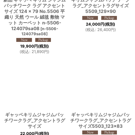
パッチワーク ラグ アクセント
ラグ_アクセントラグサイズ
サイズ 124 × 79 No.5506 平
5509_129×90
織り 天然 ウール 絨毯 敷物 マ
ット カーペット n-5506-
24,000
円
(税別)
124079sa08
[
n-5506-
(
税込
:
26,400
円
)
124079sa08
]
19,900
円
(税別)
(
税込
:
21,890
円
)
ギャッベキリムジャジムパッ
ギャッベキリムジャジムパッ
チワークラグ_アクセントラグ
チワークラグ_アクセントラグ
サイズ
サイズ5503_123×83
22,000
円
(税別)