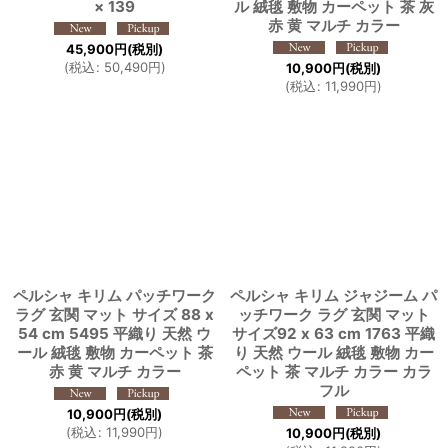
× 139
ル 絨毯 敷物 カーペット 茶 灰
赤 黄 マルチ カラー
45,900
円
(税別)
(
税込
:
50,490
円
)
10,900
円
(税別)
(
税込
:
11,990
円
)
ペルシャ キリム パッチワーク
ペルシャ キリム ジャジーム パ
ラグ 玄関 マット サイズ 88 x
ッチワーク ラグ 玄関 マット
54 cm 5495 平織り 天然 ウ
サイズ92 x 63 cm 1763 平織
ール 絨毯 敷物 カーペット 茶
り 天然 ウール 絨毯 敷物 カー
赤 黄 マルチ カラー
ペット 茶 マルチ カラー カラ
フル
10,900
円
(税別)
(
税込
:
11,990
円
)
10,900
円
(税別)