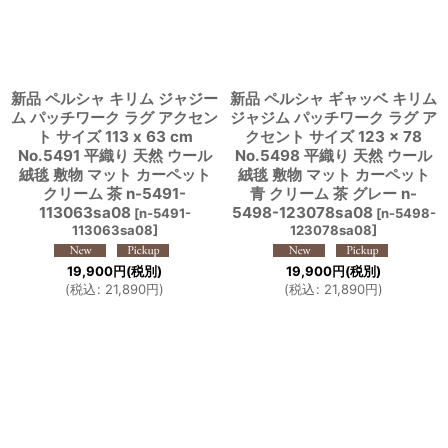
新品 ペルシャ キリム ジャジー
新品 ペルシャ ギャッベ キリム
ム パッチワーク ラグ アクセン
ジャジム パッチワーク ラグ ア
ト サイズ 113 x 63 cm
クセント サイズ 123 × 78
No.5491 平織り 天然 ウール
No.5498 平織り 天然 ウール
絨毯 敷物 マット カーペット
絨毯 敷物 マット カーペット
クリーム 茶 n-5491-
青 クリーム 茶 グレー n-
113063sa08
5498-123078sa08
[
n-5491-
[
n-5498-
113063sa08
]
123078sa08
]
19,900
円
(税別)
19,900
円
(税別)
(
税込
:
21,890
円
)
(
税込
:
21,890
円
)