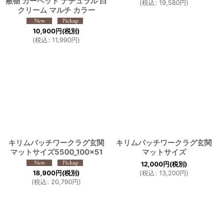
敷物 カーペット ナチュラル 白
(
税込
:
19,580
円
)
クリーム マルチ カラー
10,900
円
(税別)
(
税込
:
11,990
円
)
キリムパッチワークラグ玄関
キリムパッチワークラグ玄関
マットサイズ5500_100×51
マットサイズ
12,000
円
(税別)
18,900
円
(税別)
(
税込
:
13,200
円
)
(
税込
:
20,790
円
)