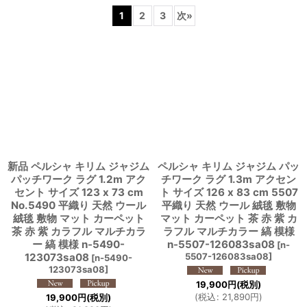
1
2
3
次
»
表示数
:
並び順
:
絞り込む
新品 ペルシャ キリム ジャジム
ペルシャ キリム ジャジム パッ
パッチワーク ラグ 1.2m アク
チワーク ラグ 1.3m アクセン
セント サイズ 123 x 73 cm
ト サイズ 126 x 83 cm 5507
No.5490 平織り 天然 ウール
平織り 天然 ウール 絨毯 敷物
絨毯 敷物 マット カーペット
マット カーペット 茶 赤 紫 カ
茶 赤 紫 カラフル マルチカラ
ラフル マルチカラー 縞 模様
ー 縞 模様 n-5490-
n-5507-126083sa08
[
n-
123073sa08
5507-126083sa08
]
[
n-5490-
123073sa08
]
19,900
円
(税別)
(
税込
:
21,890
円
)
19,900
円
(税別)