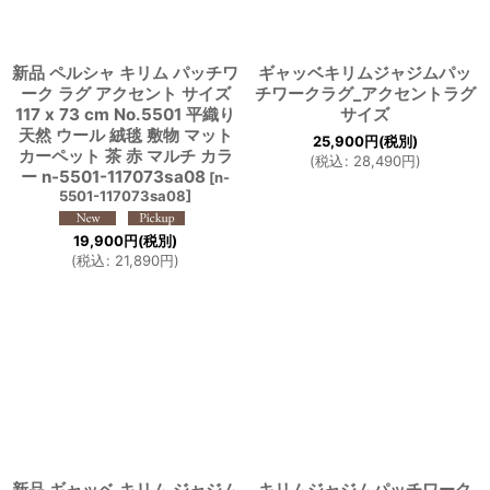
新品 ペルシャ キリム パッチワ
ギャッベキリムジャジムパッ
ーク ラグ アクセント サイズ
チワークラグ_アクセントラグ
117 x 73 cm No.5501 平織り
サイズ
天然 ウール 絨毯 敷物 マット
25,900
円
(税別)
カーペット 茶 赤 マルチ カラ
(
税込
:
28,490
円
)
ー n-5501-117073sa08
[
n-
5501-117073sa08
]
19,900
円
(税別)
(
税込
:
21,890
円
)
新品 ギャッベ キリム ジャジム
キリムジャジムパッチワーク