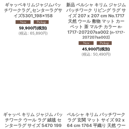
ギャッベキリムジャジムパッ
新品 ペルシャ キリム ジャジム
チワークラグ_センターラグサ
パッチワーク リビング ラグ サ
イズ5301_198×158
イズ 207 x 207 cm No.1717
天然 ウール 敷物 マット カー
ペット 茶 マルチ カラー n-
59,900
円
(税別)
1717-207207sa002
[
n-1717-
(
税込
:
65,890
円
)
207207sa002
]
45,900
円
(税別)
(
税込
:
50,490
円
)
ギャッベ キリム ジャジム パッ
ペルシャ キリム パッチワーク
チワーク ウール ラグ 絨毯 セ
ラグ 玄関 マット サイズ 92 x
ンターラグ サイズ 5470 199
64 cm 1764 平織り 天然 ウー