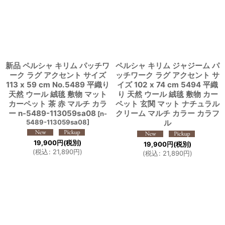
新品 ペルシャ キリム パッチワ
ペルシャ キリム ジャジーム パ
ーク ラグ アクセント サイズ
ッチワーク ラグ アクセント サ
113 x 59 cm No.5489 平織り
イズ 102 x 74 cm 5494 平織
天然 ウール 絨毯 敷物 マット
り 天然 ウール 絨毯 敷物 カー
カーペット 茶 赤 マルチ カラ
ペット 玄関 マット ナチュラル
ー n-5489-113059sa08
クリーム マルチ カラー カラフ
[
n-
5489-113059sa08
]
ル
19,900
円
(税別)
19,900
円
(税別)
(
税込
:
21,890
円
)
(
税込
:
21,890
円
)