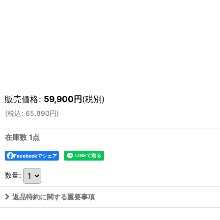
販売価格
:
59,900
円
(税別)
(
税込
:
65,890
円
)
在庫数 1点
Facebookでシェア
数量
:
返品特約に関する重要事項