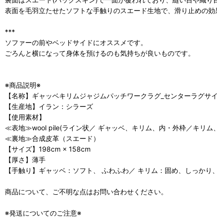
表面を毛羽立たせたソフトな手触りのスエード生地で、滑り止めの効
***
ソファーの前やベッドサイドにオススメです。
ごろんと横になって身体を預けるのも気持ちが良いものです。
※商品説明※
【名称】ギャッベキリムジャジムパッチワークラグ_センターラグサイズ53
【生産地】イラン：シラーズ
【使用素材】
≪表地≫wool pile(ライン状／ ギャッベ、キリム、内・外枠／キリム
≪裏地≫合成皮革（スエード）
【サイズ】198cm × 158cm
【厚さ】薄手
【手触り】ギャッベ：ソフト、 ふわふわ／ キリム：固め、しっかり
商品について、ご不明な点はお問い合わせください。
※発送についてのご注意※