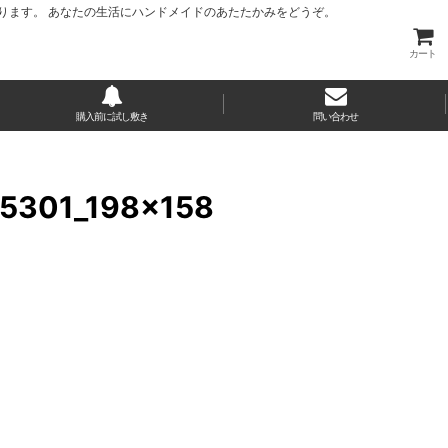
ります。 あなたの生活にハンドメイドのあたたかみをどうぞ。
カート
購入前に試し敷き
問い合わせ
1_198×158