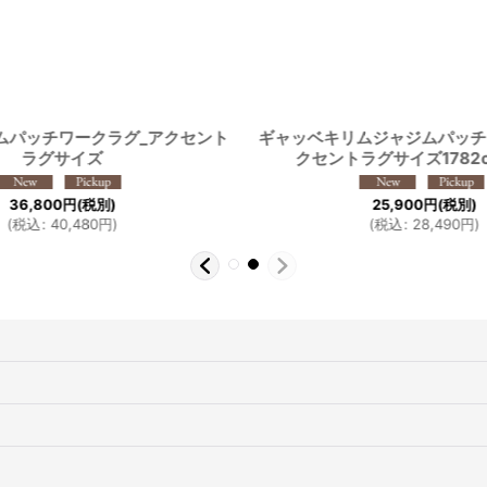
ムパッチワークラグ_アクセント
ギャッベキリムジャジムパッチ
ラグサイズ
クセントラグサイズ1782c_
36,800
円
(税別)
25,900
円
(税別)
(
税込
:
40,480
円
)
(
税込
:
28,490
円
)