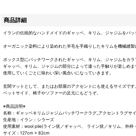
商品詳細
イランの伝統的なハンドメイドのギャッベ、キリム、ジャジムをパッ
オーガニック染料により染めれた羊毛を手織りしたキリムを機械縫製
ボックス型にパッチワークされたギャッベ、キリム、ジャジムをカラ
ギャッベ、キリム、ジャジムの部分によって違った手触りが楽しめま
使用していくごとに味わい深い風合いになっていきます。
玄関マットとして、またはお部屋のアクセントにも使えるサイズです
ベットサイド、椅子やソファーの足元にもどうぞ。
※商品説明※
名称：ギャッベキリムジャジムパッチワークラグ_アクセントラグサイズ54
生産地：イラン：シラーズ
使用素材：wool pile(ライン状／ギャッベ、 ライン状／キリム、
サイズ：127cm × 82cm