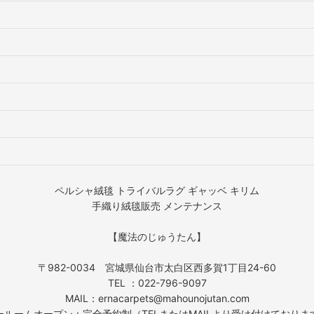
ペルシャ絨毯 トライバルラグ ギャッベ キリム
手織り絨毯販売 メンテナンス
【魔法のじゅうたん】
〒982-0034 宮城県仙台市太白区西多賀1丁目24-60
TEL ：022-796-9097
MAIL：ernacarpets@mahounojutan.com
ールームオープン：完全予約制（TELまたはMAILより受け付けておりま