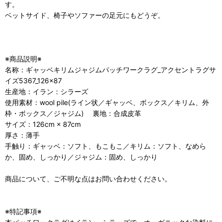
す。
ベットサイド、椅子やソファーの足元にもどうぞ。
※商品説明※
名称：ギャッベキリムジャジムパッチワークラグ_アクセントラグサ
イズ5367_126×87
生産地：イラン：シラーズ
使用素材：wool pile(ライン状／ギャッベ、ボックス／キリム、外
枠・ボックス／ジャジム) 裏地：合成皮革
サイズ：126cm × 87cm
厚さ：薄手
手触り：ギャッベ：ソフト、もこもこ／キリム：ソフト、なめら
か、固め、しっかり／ジャジム：固め、しっかり
商品について、ご不明な点はお問い合わせください。
※特記事項※