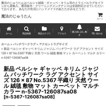
魔法のじゅうたんはペルシャ絨毯・ギャッベ・キリム等のトライバルラグをイラ
ンから直輸入。通信販売・クリーニングメンテナンスは全国対応させていただい
ております。 あなたの生活にハンドメイドのあたたかみをどうぞ。
魔法のじゅうたん
カート
購入前に試し敷
ホーム
商品検索
商品カテゴリ
アクセス
問い合わせ
き
ホーム
>
パッチワークラグ
>
アクセントラグサイズ
>
新品 ペルシャ ギャッベ キリム ジャジム パッチワーク ラグ アクセント サイズ
126 × 87 No.5367 平織り 天然 ウール 絨毯 敷物 マット カーペット マルチ カラー
n-5367-126087sa08
新品 ペルシャ ギャッベ キリム ジャジ
ム パッチワーク ラグ アクセント サイ
ズ 126 × 87 No.5367 平織り 天然 ウー
ル 絨毯 敷物 マット カーペット マルチ
カラー n-5367-126087sa08
[
n-5367-126087sa08
]