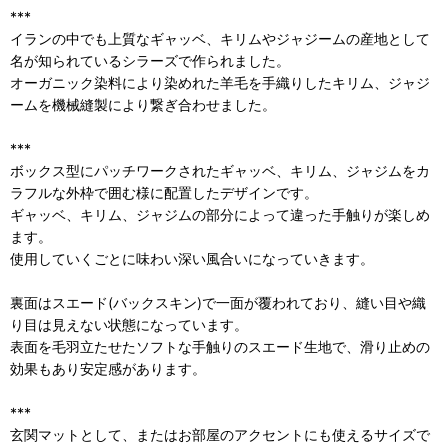
***
イランの中でも上質なギャッベ、キリムやジャジームの産地として
名が知られているシラーズで作られました。
オーガニック染料により染めれた羊毛を手織りしたキリム、ジャジ
ームを機械縫製により繋ぎ合わせました。
***
ボックス型にパッチワークされたギャッベ、キリム、ジャジムをカ
ラフルな外枠で囲む様に配置したデザインです。
ギャッベ、キリム、ジャジムの部分によって違った手触りが楽しめ
ます。
使用していくごとに味わい深い風合いになっていきます。
裏面はスエード(バックスキン)で一面が覆われており、縫い目や織
り目は見えない状態になっています。
表面を毛羽立たせたソフトな手触りのスエード生地で、滑り止めの
効果もあり安定感があります。
***
玄関マットとして、またはお部屋のアクセントにも使えるサイズで