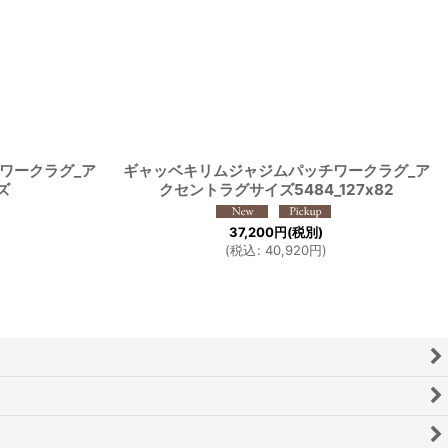
ワークラグ_ア
ギャッベキリムジャジムパッチワークラグ_ア
ズ
クセントラグサイズ5484_127x82
37,200
円
(税別)
(
税込
:
40,920
円
)