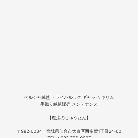
ペルシャ絨毯 トライバルラグ ギャッベ キリム
手織り絨毯販売 メンテナンス
【魔法のじゅうたん】
〒982-0034 宮城県仙台市太白区西多賀1丁目24-60
TEL ：022-796-9097