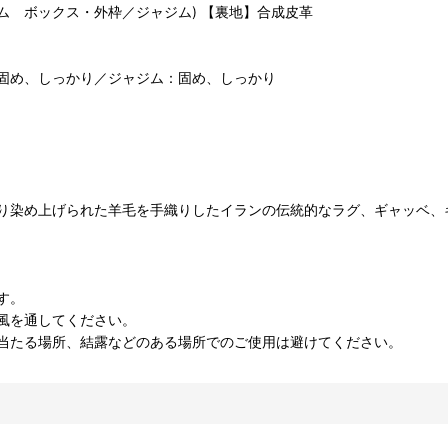
キリム ボックス・外枠／ジャジム) 【裏地】合成皮革
固め、しっかり／ジャジム：固め、しっかり
り染め上げられた羊毛を手織りしたイランの伝統的なラグ、ギャッベ、
す。
風を通してください。
当たる場所、結露などのある場所でのご使用は避けてください。