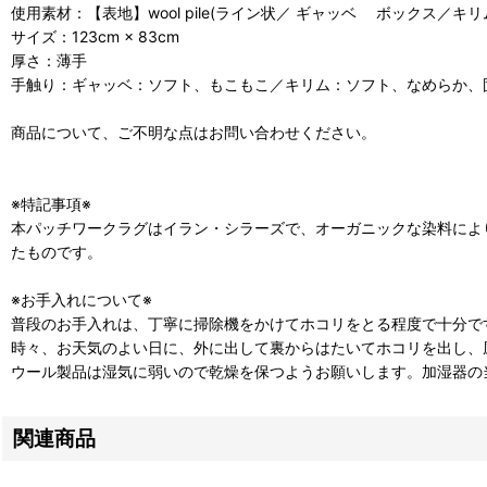
使用素材：【表地】wool pile(ライン状／ ギャッベ ボックス／
サイズ：123cm × 83cm
厚さ：薄手
手触り：ギャッベ：ソフト、もこもこ／キリム：ソフト、なめらか、
商品について、ご不明な点はお問い合わせください。
※特記事項※
本パッチワークラグはイラン・シラーズで、オーガニックな染料によ
たものです。
※お手入れについて※
普段のお手入れは、丁寧に掃除機をかけてホコリをとる程度で十分で
時々、お天気のよい日に、外に出して裏からはたいてホコリを出し、
ウール製品は湿気に弱いので乾燥を保つようお願いします。加湿器の
関連商品