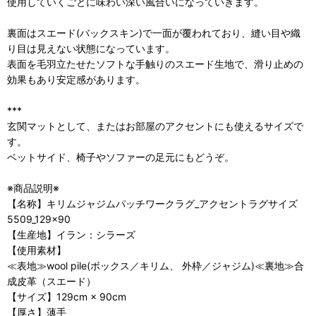
使用していくごとに味わい深い風合いになっていきます。
裏面はスエード(バックスキン)で一面が覆われており、縫い目や織
り目は見えない状態になっています。
表面を毛羽立たせたソフトな手触りのスエード生地で、滑り止めの
効果もあり安定感があります。
***
玄関マットとして、またはお部屋のアクセントにも使えるサイズで
す。
ベットサイド、椅子やソファーの足元にもどうぞ。
※商品説明※
【名称】キリムジャジムパッチワークラグ_アクセントラグサイズ
5509_129×90
【生産地】イラン：シラーズ
【使用素材】
≪表地≫wool pile(ボックス／キリム、 外枠／ジャジム)≪裏地≫合
成皮革（スエード）
【サイズ】129cm × 90cm
【厚さ】薄手