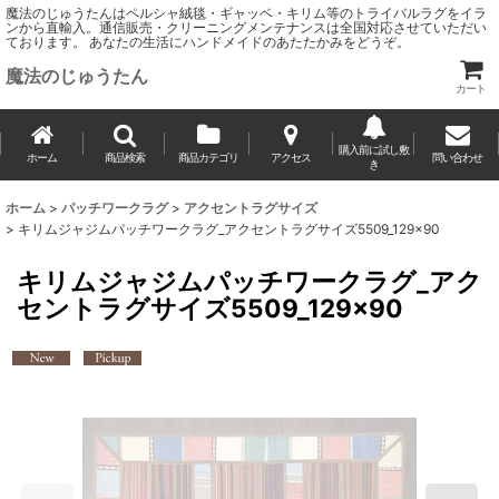
魔法のじゅうたんはペルシャ絨毯・ギャッベ・キリム等のトライバルラグをイラ
ンから直輸入。通信販売・クリーニングメンテナンスは全国対応させていただい
ております。 あなたの生活にハンドメイドのあたたかみをどうぞ。
魔法のじゅうたん
カート
購入前に試し敷
ホーム
商品検索
商品カテゴリ
アクセス
問い合わせ
き
ホーム
>
パッチワークラグ
>
アクセントラグサイズ
>
キリムジャジムパッチワークラグ_アクセントラグサイズ5509_129×90
キリムジャジムパッチワークラグ_アク
セントラグサイズ5509_129×90