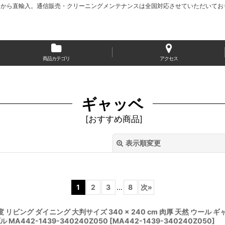
から直輸入。通信販売・クリーニングメンテナンスは全国対応させていただいてお
商品カテゴリ
アクセス
ギャッベ
[
おすすめ商品
]
表示順変更
1
2
3
...
8
次
»
帖程度 リビング ダイニング 大判サイズ 340 × 240 cm 肉厚 天然 ウ
A442-1439-340240Z050
[
MA442-1439-340240Z050
]