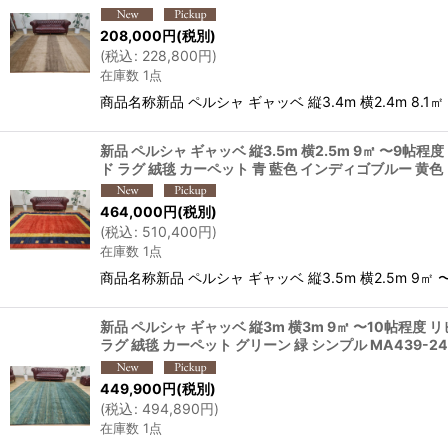
並び順
:
208,000
円
(税別)
(
税込
:
228,800
円
)
在庫数 1点
商品名称新品 ペルシャ ギャッベ 縦3.4m 横2.4m 8.1
新品 ペルシャ ギャッベ 縦3.5m 横2.5m 9㎡ 〜9帖程
ド ラグ 絨毯 カーペット 青 藍色 インディゴブルー 黄色
464,000
円
(税別)
(
税込
:
510,400
円
)
在庫数 1点
商品名称新品 ペルシャ ギャッベ 縦3.5m 横2.5m 9㎡ 
新品 ペルシャ ギャッベ 縦3m 横3m 9㎡ 〜10帖程度 
ラグ 絨毯 カーペット グリーン 緑 シンプル MA439-247
449,900
円
(税別)
(
税込
:
494,890
円
)
在庫数 1点