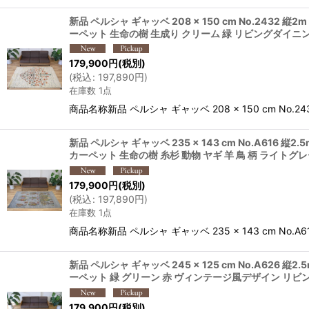
新品 ペルシャ ギャッベ 208 × 150 cm No.2432
ーペット 生命の樹 生成り クリーム 緑 リビングダイニングル
179,900
円
(税別)
(
税込
:
197,890
円
)
在庫数 1点
商品名称新品 ペルシャ ギャッベ 208 × 150 cm No.
新品 ペルシャ ギャッベ 235 × 143 cm No.A616
カーペット 生命の樹 糸杉 動物 ヤギ 羊 鳥 柄 ライトグ
179,900
円
(税別)
(
税込
:
197,890
円
)
在庫数 1点
商品名称新品 ペルシャ ギャッベ 235 × 143 cm No.
新品 ペルシャ ギャッベ 245 × 125 cm No.A626
ーペット 緑 グリーン 赤 ヴィンテージ風デザイン リビング
179,900
円
(税別)