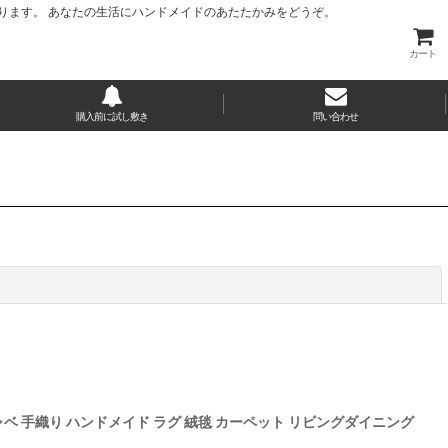
ります。 あなたの生活にハンドメイドのあたたかみをどうぞ。
カート
購入前に試し敷き
問い合わせ
閉じる
ール ギャベ 手織り ハンドメイド ラグ 絨毯 カーペット リビングダイニング