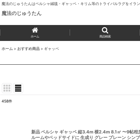
魔法のじゅうたんはペルシャ絨毯・ギャッベ・キリム等のトライバルラグをイラン
魔法のじゅうたん
ホーム
商品検索
ホーム
>
おすすめ商品
>
ギャッベ
458
件
サブカテゴリ
:
表示数
:
新品 ペルシャ ギャッベ 縦3.4m 横2.4m 8.1㎡ 〜9
ルームやベッドサイドに 生成り グレー プレーン シンプル M