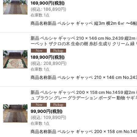
169,900
円
(税別)
(
税込
:
186,890
円
)
在庫数 1点
商品名称新品 ペルシャ ギャッベ 縦3m 横2m 6㎡ 〜6帖程
新品 ペルシャ ギャッベ 210 × 146 cm No.2439
ーペット ザクロの木 生命の樹 糸杉 生成り クリーム 緑 リ
189,900
円
(税別)
(
税込
:
208,890
円
)
在庫数 1点
商品名称新品 ペルシャ ギャッベ 210 × 146 cm No.
新品 ペルシャ ギャッベ 200 × 158 cm No.1459
ュ ブラウン グレー グラデーション ボーダー 動物 ヤギ 羊
99,900
円
(税別)
(
税込
:
109,890
円
)
在庫数 1点
商品名称新品 ペルシャ ギャッベ 200 × 158 cm No.