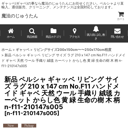
ギャッベ(ギャベ)の事なら魔法のじゅうたんにお任せください。ペルシャより直
輸入。通信販売、クリーニング、メンテナンスは全国対応しております。
魔法のじゅうたん
カート
購入前に試し敷
ホーム
商品検索
商品カテゴリ
アクセス
問い合わせ
き
ホーム
>
ギャッベ
>
リビングサイズ200x150cm〜〜250x170cm程度
>
新品 ペルシャ ギャッベ リビング サイズ ラグ 210 x 147 cm No.F11 ハンドメイ
ド ギャベ 天然 ウール 手織り 絨毯 カーペット からし色 黄 緑 生命の樹 木 柄 n-
f11-210147s005
新品 ペルシャ ギャッベ リビング サイ
ズ ラグ 210 x 147 cm No.F11 ハンドメ
イド ギャベ 天然 ウール 手織り 絨毯 カ
ーペット からし色 黄 緑 生命の樹 木 柄
n-f11-210147s005
[
n-f11-210147s005
]