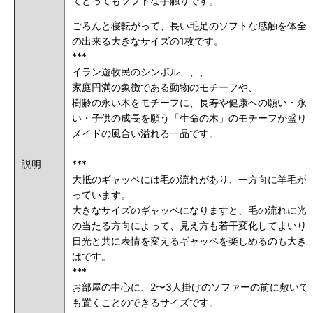
てとってもソフトな手触りです。
ごろんと寝転がって、長い毛足のソフトな感触を体全
の出来る大きなサイズの1枚です。
***
イラン遊牧民のシンボル、、、
家庭円満の象徴である動物のモチーフや、
樹齢の永い木をモチーフに、長寿や健康への願い・永
い・子供の成長を願う「生命の木」のモチーフが盛り
メイドの風合い溢れる一品です。
説明
***
大抵のギャッベには毛の流れがあり、一方向に羊毛が”
っています。
大きなサイズのギャッベになりますと、毛の流れに光
の当たる方向によって、見え方も若干変化してまいり
日光と共に表情を変えるギャッベを楽しめるのも大き
はです。
***
お部屋の中心に、2〜3人掛けのソファーの前に敷いて
も置くことのできるサイズです。