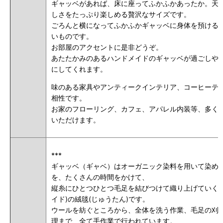
ギャッベがあれば、床に座ってふかふかあったか。天
しさをたっぷり楽しめる贅沢なサイズです。
ごろんと横になってふかふかギャッベに身体を預ける
いものです。
お部屋のアクセントに是非どうぞ。
あたたかみのあるハンドメイドのギャッベが過ごしや
にしてくれます。
味のある家具やアンティークインテリア、コーヒーテ
相性です。
お家のフローリング、カフェ、アパレル内装等、多く
いただけます。
***
ギャッベ（ギャベ）はオーガニック染料を用いて染め
を、たくさんの時間をかけて、
縦糸にひとつひとつ毛足を結びつけて織り上げていく手
イド)の絨毯(じゅうたん)です。
ウールを紡ぐところから、全体を洗う作業、毛足の刈
理まで、全て手作業で行われています。