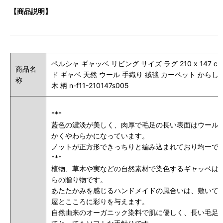
【商品説明】
ペルシャ ギャッベ リビング サイズ ラグ 210 x 147 cm
商品名
ド ギャベ 天然 ウール 手織り 絨毯 カーペット からし色
称
木 柄 n-f11-210147s005
***
藍色の濃淡が美しく、肉厚で毛足の長い表面はウール
かくやわらかになっています。
ノットが正方形できっちりと編み込まれており均一で
***
植物、草木や実などの自然素材で染色するギャッベは
らの贈り物です。
あたたかみを感じるハンドメイドの風合いは、敷いて
屋とこころに彩りを与えます。
自然由来のオーガニック染料で肌に優しく、長い毛足