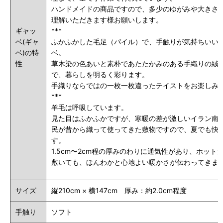
ハンドメイドの商品ですので、多少のゆがみや大きさ
理解いただきます様お願いします。
ギャッ
***
ベ(ギャ
ふかふかした毛足（パイル）で、手触りが気持ちいい
ベ)の特
ベ。
性
草木染の色あいと素朴であたたかみのある手織りの絨
で、暮らしを明るく彩ります。
手織りならではの一枚一枚違ったテイストをお楽しみ
***
羊毛は呼吸しています。
見た目はふかふかですが、寒暖の差が激しいイラン南
民が昔から織って使ってきた敷物ですので、夏でも快
す。
1.5cm〜2cm程の厚みのわりに通気性があり、ホット
敷いても、ほんわかと心地よい暖かさが伝わってきま
サイズ
縦210cm × 横147cm 厚み：約2.0cm程度
手触り
ソフト