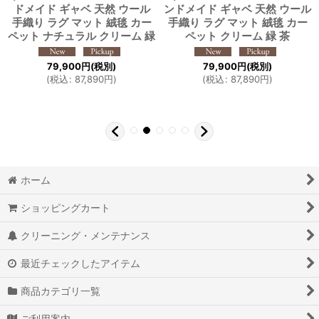
ドメイド ギャベ 天然 ウール
ンドメイド ギャベ 天然 ウール
手織り ラグ マット 絨毯 カー
手織り ラグ マット 絨毯 カー
ペット ナチュラル クリーム 緑
ペット クリーム 緑 茶
79,900
円
(税別)
79,900
円
(税別)
(
税込
:
87,890
円
)
(
税込
:
87,890
円
)
ホーム
ショッピングカート
クリーニング・メンテナンス
最近チェックしたアイテム
商品カテゴリ一覧
ご利用案内