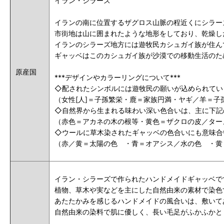
イラン・シラーズ
イランの南に位置するザグロス山脈の程近くにシラー
市街地は山に囲まれたような地形をしており、乾燥し
イランのシラーズ地方には遊牧民カシュガイ族が住ん
ギャッベはこのカシュガイ族が沙漠での移動生活のた
原産国
***デザインやカラーリングについて***
◇配されたシンボルには遊牧民の願いが込められてい
（女性[人]＝子孫繁栄・鹿＝家族円満・ヤギ／羊＝
◇自然界から生まれる味わい深い色合いは、主に下記
（赤色＝アカネの木の根等・黄色＝ザクロの皮／ター
◇ウールに草木染されたギャッベの色合いにも意味合
（赤／黄＝太陽の色 ・青＝オアシス／水の色 ・黄
イラン・シラーズで作られたハンドメイドギャッベで
植物、草木や実などを主にした自然由来の素材で染色
あたたかみを感じるハンドメイドの風合いは、敷いて
自然由来の染料で肌に優しく、長い毛足がふかふかと