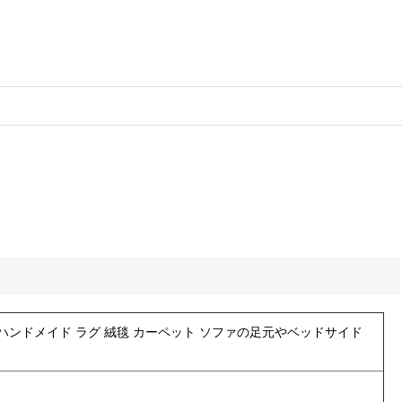
ベ 手織り ハンドメイド ラグ 絨毯 カーペット ソファの足元やベッドサイド