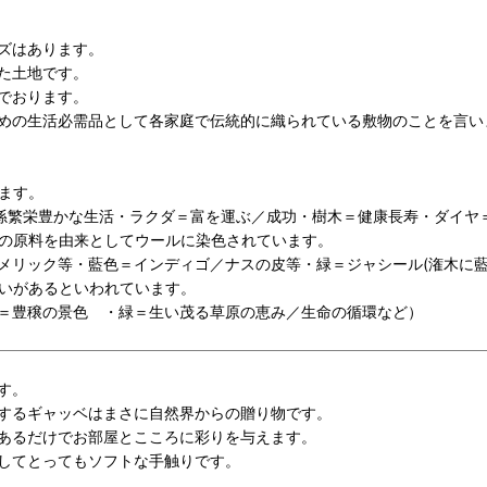
ズはあります。
た土地です。
でおります。
めの生活必需品として各家庭で伝統的に織られている敷物のことを言い
ます。
子孫繁栄豊かな生活・ラクダ＝富を運ぶ／成功・樹木＝健康長寿・ダイヤ
の原料を由来としてウールに染色されています。
メリック等・藍色＝インディゴ／ナスの皮等・緑＝ジャシール(潅木に藍
いがあるといわれています。
＝豊穣の景色 ・緑＝生い茂る草原の恵み／生命の循環など）
す。
するギャッベはまさに自然界からの贈り物です。
あるだけでお部屋とこころに彩りを与えます。
してとってもソフトな手触りです
。