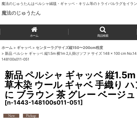
魔法のじゅうたんはペルシャ絨毯・ギャッベ・キリム等のトライバルラグをイラン
魔法のじゅうたん
ホーム
商品検索
ホーム
>
ギャッベ
>
センターラグサイズ縦150〜200cm程度
>
新品 ペルシャ ギャッベ 縦1.5m 横1m 2人掛けソファ サイズ 148 × 100 cm
148100s011-051
新品 ペルシャ ギャッベ 縦1.5m 横
草木染 ウール ギャベ 手織り 
に ブラウン 茶 グレー ベージュ グ
[
n-1443-148100s011-051
]