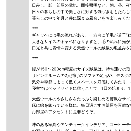
日差し、影、部屋の電気、間接照明など、朝、昼、夜
日々の暮らしの中で美しさに対する気づきをもたらし
暮らしの中で年月と共に深まる風合いをお楽しみくだ
***
ギャッベには毛の流れがあり、一方向に羊毛が若干”ね
大きなサイズのギャベになりますと、毛の流れに光が
日光と共に表情を変える天然ウールの絨毯の毛並みを
***
縦が150〜200cm程度のサイズ絨毯は、持ち運び
リビングルームの2人掛けのソファの足元や、デスク
気分や季節によって敷くスペースを好感してみたり、
寝室ではベッドサイドに敷くことで、1日の始まり、
天然ウールのやさしさをたっぷり楽しめる贅沢なサイ
床に絵を飾っている様に、毎日過ごすお部屋を素敵な
お部屋のアクセントに是非どうぞ。
味のある家具やアンティークインテリア、コーヒーテ
お家のフローリング、カフェ、アパレルセレクトショ