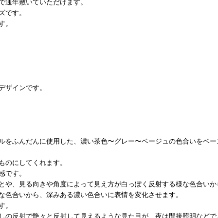
で通年敷いていただけます。
ズです。
す。
デザインです。
ルをふんだんに使用した、濃い茶色〜グレー〜ベージュの色合いをベー
ものにしてくれます。
感です。
とや、見る向きや角度によって見え方が白っぽく反射する様な色合いか
な色合いから、深みある濃い色合いに表情を変化させます。
す。
しの反射で艶々と反射して見えるような見た目が、夜は間接照明などで