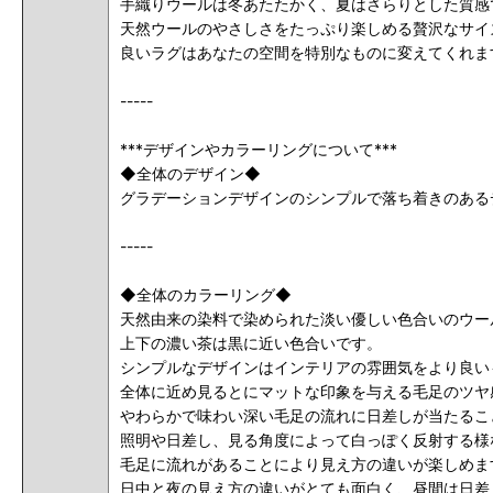
手織りウールは冬あたたかく、夏はさらりとした質感
天然ウールのやさしさをたっぷり楽しめる贅沢なサイ
良いラグはあなたの空間を特別なものに変えてくれま
-----
***デザインやカラーリングについて***
◆全体のデザイン◆
グラデーションデザインのシンプルで落ち着きのある
-----
◆全体のカラーリング◆
天然由来の染料で染められた淡い優しい色合いのウー
上下の濃い茶は黒に近い色合いです。
シンプルなデザインはインテリアの雰囲気をより良い
全体に近め見るとにマットな印象を与える毛足のツヤ
やわらかで味わい深い毛足の流れに日差しが当たるこ
照明や日差し、見る角度によって白っぽく反射する様
毛足に流れがあることにより見え方の違いが楽しめま
日中と夜の見え方の違いがとても面白く、昼間は日差