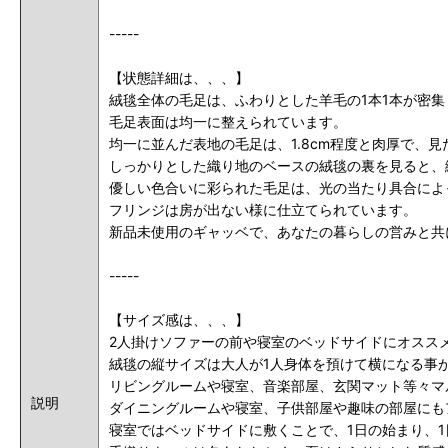
-----
【状態詳細は、、、】
絨毯全体の毛足は、ふわりとした羊毛の1本1本が密
毛足表面は均一に整えられています。
均一に並んだ表地の毛足は、1.8cm程度と肉厚で、
しっかりとした織り地のベースの絨毯の裏を見ると、
優しい色合いに彩られた毛足は、光の当たり具合によ
フリンジは房が出ない様に仕立てられています。
新品未使用のギャッベで、あなたの暮らしの営みと共
-----
【サイズ感は、、、】
2人掛けソファーの前や寝室のベッドサイドにオスス
絨毯の縦サイズは大人が1人身体を預けて横になる事
リビングルームや寝室、音楽部屋、玄関マット等々マ
説明
ダイニングルームや寝室、子供部屋や趣味の部屋にも
寝室ではベッドサイドに敷くことで、1日の始まり、