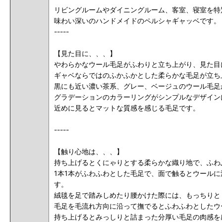
リビングルームやダイニングルーム、客室、寝室を特
味わい深いのハンドメイドのペルシャギャッベです。
-----
【見た目に、、、】
やわらかなウール毛足がふわりと立ち上がり、見た目
ギャベならではのふかふかとした柔らかな毛足が立ち
黒にも近い濃い茶系、グレー、ベージュのウール毛足
グラデーションのカラーリングがシンプルなデザイン
近めに見るとマットな質感を感じる毛足です。
-----
【触り心地は、、、】
持ち上げるとくにゃりとする柔らかな織り地で、ふわ
1本1本がふわふわとした毛足で、面で触るとウール
す。
絨毯を足で踏みしめたり腰かけた際には、もっちりと
毛足を毛流れ方向に沿って撫でるとふわふわとしたウ
持ち上げるとみっしりと詰まった分厚い毛足の肉感を