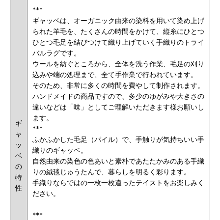
***
ギャッベは、オーガニック由来の染料を用いて染め上げ
られた羊毛を、たくさんの時間をかけて、縦糸にひとつ
ひとつ毛足を結びつけて織り上げていく手織りのトライ
バルラグです。
ウールを紡ぐところから、全体を洗う作業、毛足の刈り
込みや端の処理まで、全て手作業で行われています。
そのため、非常に多くの時間を費やして制作されます。
ハンドメイドの商品ですので、多少のゆがみや大きさの
違いなどは「味」としてご理解いただきます様お願いし
ます。
ギ
***
ャ
ふかふかした毛足（パイル）で、手触りが気持ちいい手
ッ
織りのギャッベ。
ベ
自然由来の染色の色あいと素朴であたたかみのある手織
の
りの絨毯じゅうたんで、暮らしを明るく彩ります。
特
手織りならではの一枚一枚違ったテイストをお楽しみく
性
ださい。
***