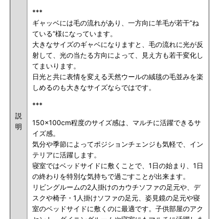
***
ギャッベには毛の流れがあり、一方向に羊毛が若干”ね
ている”様になっています。
大きなサイズのギャベになりますと、毛の流れに光が反
射して、光の当たる方向によって、見え方も若干変化し
てまいります。
日光と共に表情を変える天然ウールの絨毯の毛並みを楽
しめるのも大きなサイズならではです。
***
説
150×100cm程度のサイズ感は、マルチに活躍できるサ
明
イズ感。
気分や季節によってポジションチェンジも気軽で
、イン
テリアに活躍します。
寝室ではベッドサイドに敷くことで、1日の始まり、1日
の終わりを特別な気持ちで過ごすことが出来ます。
リビングルームの2人掛けのカウチソファの足元や、
デ
スクや椅子・1人掛けソファの足元、姿見鏡の足元や寝
室のベッドサイドに敷くのに最適です。
子供部屋のアク