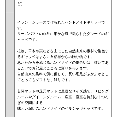
ど）
イラン・シラーズで作られたハンドメイドギャッベで
す。
リーズバフトの非常に細かな織で織られたグレードのギ
ャッベです。
植物、草木や実などを主にした自然由来の素材で染色す
るギャッベはまさに自然界からの贈り物です。
あたたかみを感じるハンドメイドの風合いは、敷いてあ
るだけでお部屋とこころに彩りを与えます。
自然由来の染料で肌に優しく、長い毛足がふかふかとし
てとってもソフトな手触りです
。
玄関マットや足元マットに最適なサイズ感で、リビング
ルームやダイニングルーム、客室、寝室を特別なくつろ
ぎの空間にする、
味わい深いのハンドメイドのペルシャギャッベです。