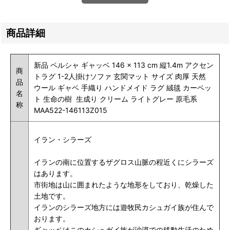
商品詳細
新品 ペルシャ ギャッベ 146 × 113 cm 縦1.4m アクセン
商
トラグ 1-2人掛けソファ 玄関マット サイズ 肉厚 天然
品
ウール ギャベ 手織り ハンドメイド ラグ 絨毯 カーペッ
名
ト 生命の樹 生成り クリーム ライトグレー 原毛系
称
MAA522-146113Z015
イラン・シラーズ
イランの南に位置するザグロス山脈の程近くにシラーズ
はあります。
市街地は山に囲まれたような地形をしており、乾燥した
土地です。
イランのシラーズ地方には遊牧民カシュガイ族が住んで
おります。
ギャッベはこのカシュガイ族が沙漠での移動生活のため