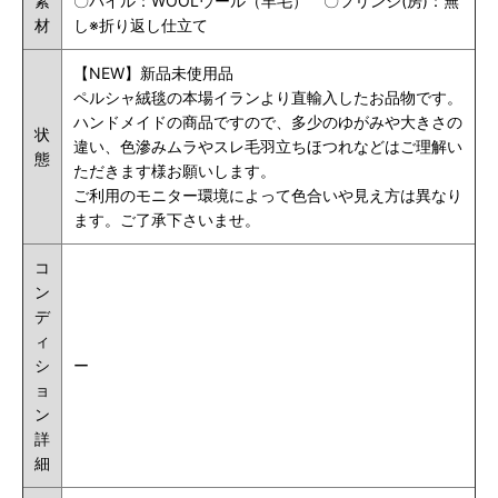
素
〇パイル：WOOLウール（羊毛） 〇フリンジ(房)：無
材
し※
折り返し仕立て
【NEW】新品未使用品
ペルシャ絨毯の本場イランより直輸入したお品物です。
ハンドメイドの商品ですので、多少のゆがみや大きさの
状
違い、色滲みムラやスレ毛羽立ちほつれなどはご理解い
態
ただきます様お願いします。
ご利用のモニター環境によって色合いや見え方は異なり
ます。ご了承下さいませ。
コ
ン
デ
ィ
シ
ー
ョ
ン
詳
細