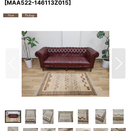
[
MAA522-146113Z015
]