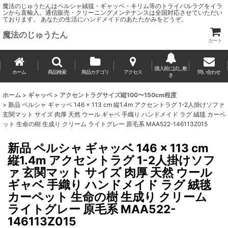
魔法のじゅうたんはペルシャ絨毯・ギャッベ・キリム等のトライバルラグをイラ
ンから直輸入。通信販売・クリーニングメンテナンスは全国対応させていただい
ております。 あなたの生活にハンドメイドのあたたかみをどうぞ。
魔法のじゅうたん
カート
購入前に試し敷
ホーム
商品検索
商品カテゴリ
アクセス
問い合わせ
き
ホーム
>
ギャッベ
>
アクセントラグサイズ縦100〜150cm程度
>
新品 ペルシャ ギャッベ 146 × 113 cm 縦1.4m アクセントラグ 1-2人掛けソファ
玄関マット サイズ 肉厚 天然 ウール ギャベ 手織り ハンドメイド ラグ 絨毯 カーペ
ット 生命の樹 生成り クリーム ライトグレー 原毛系 MAA522-146113Z015
新品 ペルシャ ギャッベ 146 × 113 cm
縦1.4m アクセントラグ 1-2人掛けソフ
ァ 玄関マット サイズ 肉厚 天然 ウール
ギャベ 手織り ハンドメイド ラグ 絨毯
カーペット 生命の樹 生成り クリーム
ライトグレー 原毛系 MAA522-
146113Z015