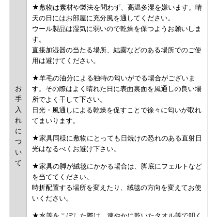
★敷物は素材や製法を問わず、高温多湿を嫌います。晴
天の日にはお部屋に充分風を通してください。
ウール製品は湿気に弱いので乾燥を保つようお願いしま
す。
直接加湿器の当たる場所、結露などのある場所でのご使
用は避けてください。
★羊毛の油分による独特の匂いがでる場合がございま
お
す。その際はよく晴れた日に表面裏面を風通しの良い場
手
所でよく干して下さい。
入
日光・風通しによる乾燥を促すことで徐々に匂いが取れ
れ
てまいります。
に
★家具同様に敷物にとっても日焼けの恐れのある直射日
つ
光はなるべくお避け下さい。
い
て
★家具の脚が絨毯にかかる場合は、脚底にフェルトなど
を当ててください。
時折配置する場所を変えたり、絨毯の方向を変えてお使
いください。
★水等をこぼした際は、速やかに乾いたタオル等で叩く