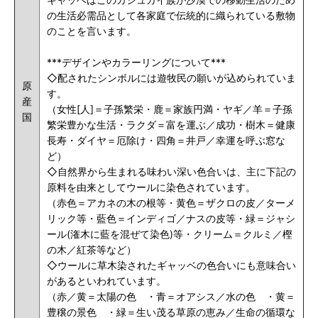
の生活必需品として各家庭で伝統的に織られている敷物
のことを言います。
***デザインやカラーリングについて***
◇配されたシンボルには遊牧民の願いが込められていま
原
す。
産
（女性[人]＝子孫繁栄・鹿＝家族円満・ヤギ／羊＝子孫
国
繁栄豊かな生活・ラクダ＝富を運ぶ／成功・樹木＝健康
長寿・ダイヤ＝厄除け・四角＝井戸／幸運を呼ぶ窓な
ど）
◇自然界から生まれる味わい深い色合いは、主に下記の
原料を由来としてウールに染色されています。
（赤色＝アカネの木の根等・黄色＝ザクロの皮／ターメ
リック等・藍色＝インディゴ／ナスの皮等・緑＝ジャシ
ール(潅木に藍を混ぜて染色)等・クリーム＝クルミ／樫
の木／紅茶等など）
◇ウールに草木染されたギャッベの色合いにも意味合い
があるといわれています。
（赤／黄＝太陽の色 ・青＝オアシス／水の色 ・黄＝
豊穣の景色 ・緑＝生い茂る草原の恵み／生命の循環な