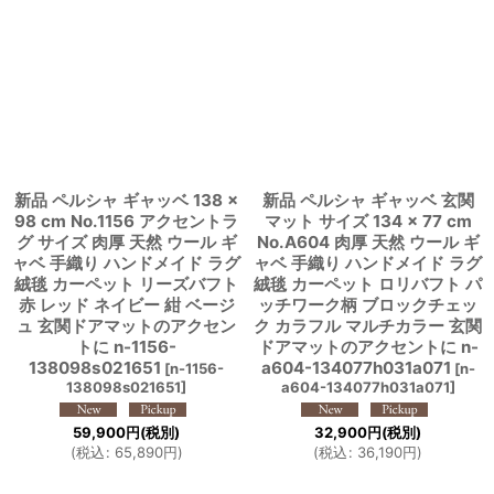
新品 ペルシャ ギャッベ 138 ×
新品 ペルシャ ギャッベ 玄関
98 cm No.1156 アクセントラ
マット サイズ 134 × 77 cm
グ サイズ 肉厚 天然 ウール ギ
No.A604 肉厚 天然 ウール ギ
ャベ 手織り ハンドメイド ラグ
ャベ 手織り ハンドメイド ラグ
絨毯 カーペット リーズバフト
絨毯 カーペット ロリバフト パ
赤 レッド ネイビー 紺 ベージ
ッチワーク柄 ブロックチェッ
ュ 玄関ドアマットのアクセン
ク カラフル マルチカラー 玄関
トに n-1156-
ドアマットのアクセントに n-
138098s021651
a604-134077h031a071
[
n-1156-
[
n-
138098s021651
]
a604-134077h031a071
]
59,900
円
(税別)
32,900
円
(税別)
(
税込
:
65,890
円
)
(
税込
:
36,190
円
)