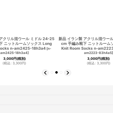
アクリル混ウール ミドル 24-25
新品 イラン製 アクリル混ウール 
下 ニットルームソックス Long
cm 手編み靴下 ニットルームソ
Socks n-am2425-18h3a4
Knit Room Socks n-am222
[
n-
am2425-18h3a4
]
am2223-83h4a5
3,000
円
(税別)
3,000
円
(税別)
(
税込
:
3,300
円
)
(
税込
:
3,300
円
)