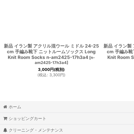
新品 イラン製 アクリル混ウール ミドル 24-25
新品 イラン製 
cm 手編み靴下 ニットルームソックス Long
cm 手編み靴
Knit Room Socks n-am2425-17h3a4
Knit Room 
[
n-
am2425-17h3a4
]
3,000
円
(税別)
(
税込
:
3,300
円
)
ホーム
ショッピングカート
クリーニング・メンテナンス