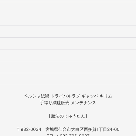
ペルシャ絨毯 トライバルラグ ギャッベ キリム
手織り絨毯販売 メンテナンス
【魔法のじゅうたん】
〒982-0034 宮城県仙台市太白区西多賀1丁目24-60
TEL ：022-796-9097