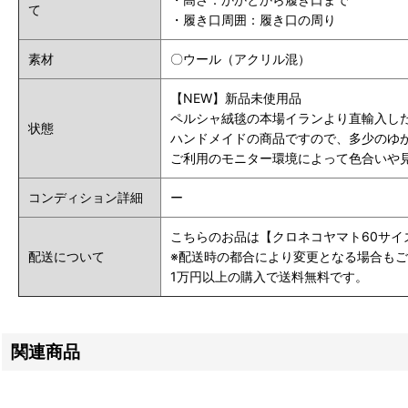
て
・履き口
周囲
：履き口の周り
素材
〇ウール（アクリル混）
【NEW】新品未使用品
ペルシャ絨毯の本場イランより直輸入し
状態
ハンドメイドの商品ですので、多少のゆ
ご利用のモニター環境によって色合いや
コンディション詳細
ー
こちらのお品は【クロネコヤマト60サイ
配送について
※配送時の都合により変更となる場合も
1万円以上の購入で送料無料です。
関連商品