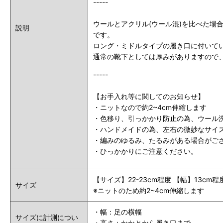
-----
ウールとアクリル(ウール混)を比べた
説明
です。
ロング・ミドルタイプの履き口に付いて
通常の靴下としては厚みがありますので
-----
【お手入れ等に関してのお知らせ】
・ニットなので約2~4cm伸縮します
・色移り、引っかかり防止の為、ウール
・ハンドメイドの為、左右の微妙なサイ
・編みのゆるみ、たるみがある場合がご
・ひっかかりにご注意ください。
【サイズ】22-23cm程度 【幅】13cm
サイズ
※ニットのため約2~4cm伸縮します
・幅：足の横幅
サイズに計測につい
・高さ：かかとから履き口まで