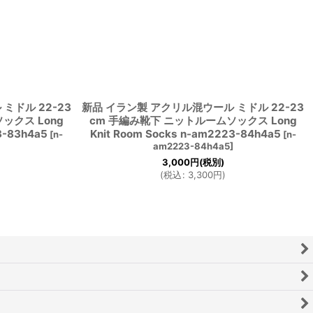
ミドル 22-23
新品 イラン製 アクリル混ウール ミドル 22-23
ックス Long
cm 手編み靴下 ニットルームソックス Long
3-83h4a5
Knit Room Socks n-am2223-84h4a5
[
n-
[
n-
]
am2223-84h4a5
]
3,000
円
(税別)
(
税込
:
3,300
円
)