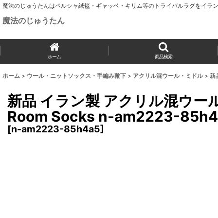
魔法のじゅうたんはペルシャ絨毯・ギャッベ・キリム等のトライバルラグをイラン
魔法のじゅうたん
ホーム
商品検索
ホーム
>
ウール・ニットソックス・手編み靴下
>
アクリル混ウール・ミドル
>
新品
新品 イラン製 アクリル混ウール ミ
Room Socks n-am2223-85h4
[
n-am2223-85h4a5
]