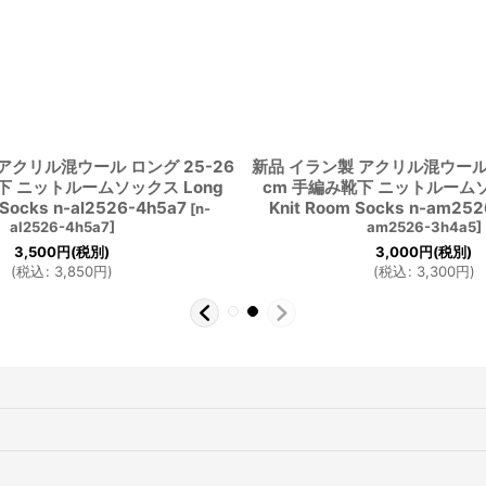
アクリル混ウール ロング 25-26
新品 イラン製 アクリル混ウール 
下 ニットルームソックス Long
cm 手編み靴下 ニットルームソ
 Socks n-al2526-4h5a7
Knit Room Socks n-am25
[
n-
al2526-4h5a7
]
am2526-3h4a5
]
3,500
円
(税別)
3,000
円
(税別)
(
税込
:
3,850
円
)
(
税込
:
3,300
円
)