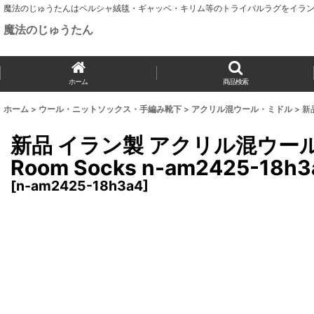
魔法のじゅうたんはペルシャ絨毯・ギャッベ・キリム等のトライバルラグをイラン
魔法のじゅうたん
ホーム
商品検索
ホーム
>
ウール・ニットソックス・手編み靴下
>
アクリル混ウール・ミドル
>
新品
新品 イラン製 アクリル混ウール ミ
Room Socks n-am2425-18h3
[
n-am2425-18h3a4
]