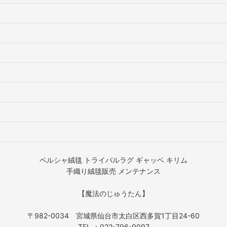
ペルシャ絨毯 トライバルラグ ギャッベ キリム
手織り絨毯販売 メンテナンス
【魔法のじゅうたん】
〒982-0034 宮城県仙台市太白区西多賀1丁目24-60
TEL ：022-796-9097