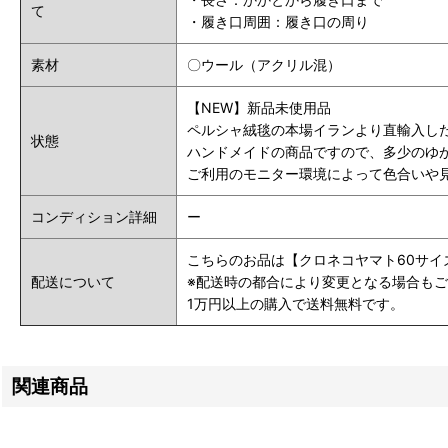
て
・履き口
周囲
：履き口の周り
素材
〇ウール（アクリル混）
【NEW】新品未使用品
ペルシャ絨毯の本場イランより直輸入し
状態
ハンドメイドの商品ですので、多少のゆ
ご利用のモニター環境によって色合いや
コンディション詳細
ー
こちらのお品は【クロネコヤマト60サイ
配送について
※配送時の都合により変更となる場合も
1万円以上の購入で送料無料です。
関連商品