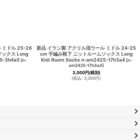
ミドル 25-26
新品 イラン製 アクリル混ウール ミドル 24-25
ックス Long
cm 手編み靴下 ニットルームソックス Long
26-3h4a5
Knit Room Socks n-am2425-17h3a4
[
n-
[
n-
am2425-17h3a4
]
3,000
円
(税別)
(
税込
:
3,300
円
)