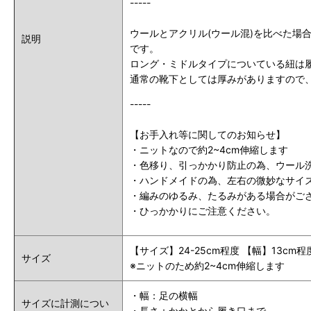
-----
ウールとアクリル(ウール混)を比べた
説明
です。
ロング・ミドルタイプについている紐は
通常の靴下としては厚みがありますので
-----
【お手入れ等に関してのお知らせ】
・ニットなので約2~4cm伸縮します
・色移り、引っかかり防止の為、ウール
・ハンドメイドの為、左右の微妙なサイ
・編みのゆるみ、たるみがある場合がご
・ひっかかりにご注意ください。
【サイズ】24-25cm程度 【幅】13cm
サイズ
※ニットのため約2~4cm伸縮します
・幅：足の横幅
サイズに計測につい
・長さ：かかとから履き口まで