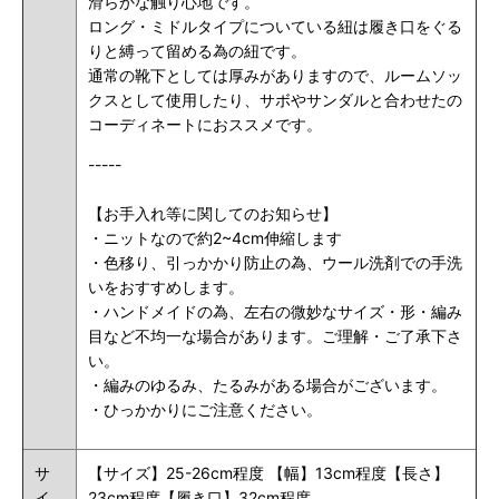
滑らかな触り心地です。
ロング・ミドルタイプについている紐は履き口をぐる
りと縛って留める為の紐です。
通常の靴下としては厚みがありますので、ルームソッ
クスとして使用したり、サボやサンダルと合わせたの
コーディネートにおススメです。
-----
【お手入れ等に関してのお知らせ】
・ニットなので約2~4cm伸縮します
・色移り、引っかかり防止の為、ウール洗剤での手洗
いをおすすめします。
・ハンドメイドの為、左右の微妙なサイズ・形・編み
目など不均一な場合があります。ご理解・ご了承下さ
い。
・編みのゆるみ、たるみがある場合がございます。
・ひっかかりにご注意ください。
サ
【サイズ】25-26cm程度 【幅】13cm程度【長さ】
イ
23cm程度【履き口】32cm程度