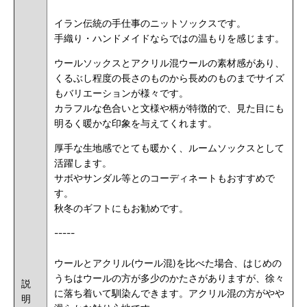
イラン伝統の手仕事のニットソックスです。
手織り・ハンドメイドならではの温もりを感じます。
ウールソックスとアクリル混ウールの素材感があり、
くるぶし程度の長さのものから長めのものまでサイズ
もバリエーションが様々です。
カラフルな色合いと文様や柄が特徴的で、見た目にも
明るく暖かな印象を与えてくれます。
厚手な生地感でとても暖かく、ルームソックスとして
活躍します。
サボやサンダル等とのコーディネートもおすすめで
す。
秋冬のギフトにもお勧めです。
-----
ウールとアクリル(ウール混)を比べた場合、はじめの
うちはウールの方が多少のかたさがありますが、徐々
説
に落ち着いて馴染んできます。アクリル混の方がやや
明