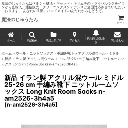
魔法のじゅうたんはペルシャ絨毯・ギャッベ・キリム等のトライバルラグをイラ
ンから直輸入。通信販売・クリーニングメンテナンスは全国対応させていただい
ております。 あなたの生活にハンドメイドのあたたかみをどうぞ。
魔法のじゅうたん
カート
購入前に試し敷
ホーム
商品検索
商品カテゴリ
アクセス
問い合わせ
き
ホーム
>
ウール・ニットソックス・手編み靴下
>
アクリル混ウール・ミドル
>
新品 イラン製 アクリル混ウール ミドル 25-26 cm 手編み靴下 ニットルームソ
ックス Long Knit Room Socks n-am2526-3h4a5
新品 イラン製 アクリル混ウール ミドル
25-26 cm 手編み靴下 ニットルームソ
ックス Long Knit Room Socks n-
am2526-3h4a5
[
n-am2526-3h4a5
]