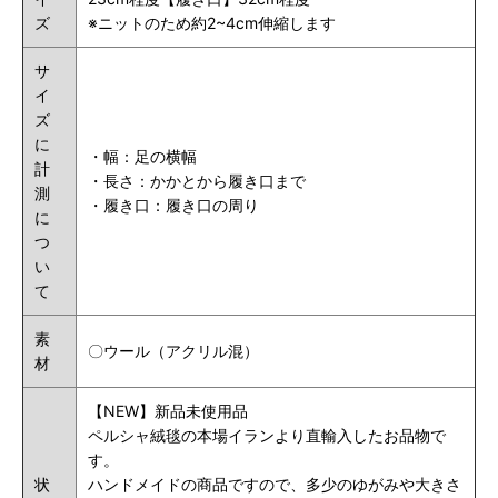
ズ
※ニットのため約2~4cm伸縮します
サ
イ
ズ
に
・幅：足の横幅
計
・長さ：かかとから履き口まで
測
・履き口：履き口の周り
に
つ
い
て
素
〇ウール（アクリル混）
材
【NEW】新品未使用品
ペルシャ絨毯の本場イランより直輸入したお品物で
す。
状
ハンドメイドの商品ですので、多少のゆがみや大きさ