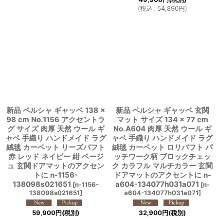
(
税込
:
54,890
円
)
新品 ペルシャ ギャッベ 138 ×
新品 ペルシャ ギャッベ 玄関
98 cm No.1156 アクセントラ
マット サイズ 134 × 77 cm
グ サイズ 肉厚 天然 ウール ギ
No.A604 肉厚 天然 ウール ギ
ャベ 手織り ハンドメイド ラグ
ャベ 手織り ハンドメイド ラグ
絨毯 カーペット リーズバフト
絨毯 カーペット ロリバフト パ
赤 レッド ネイビー 紺 ベージ
ッチワーク柄 ブロックチェッ
ュ 玄関ドアマットのアクセン
ク カラフル マルチカラー 玄関
トに n-1156-
ドアマットのアクセントに n-
138098s021651
a604-134077h031a071
[
n-1156-
[
n-
138098s021651
]
a604-134077h031a071
]
59,900
円
(税別)
32,900
円
(税別)