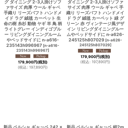
グ ダイニング 2-3人掛けソフ
ダイニング 2-3人掛けソファ
ァサイズ 肉厚 ウール ギャベ
サイズ 肉厚 ウール ギャベ 手
手織り リーズバフト ハンドメ
織り リーズバフト ハンドメイ
イド ラグ 絨毯 カーペット 生
ド ラグ 絨毯 カーペット 緑 グ
命の樹 糸杉 動物 ヤギ 羊 鳥 柄
リーン 赤 ヴィンテージ風デザ
ライトグレー インディゴブル
イン リビングダイニングルー
ー リビングダイニングルーム
ムやベッドサイドに n-a626-
やベッドサイドに n-a616-
245125h807029
[
n-a626-
235143h996967
245125h807029
]
[
n-a616-
235143h996967
]
179,900
円
(税別)
(
税込
:
197,890
円
)
179,900
円
(税別)
(
税込
:
197,890
円
)
新品 ペルシャ ギャッベ 242 ×
新品 ペルシャ ギャッベ 縦2m