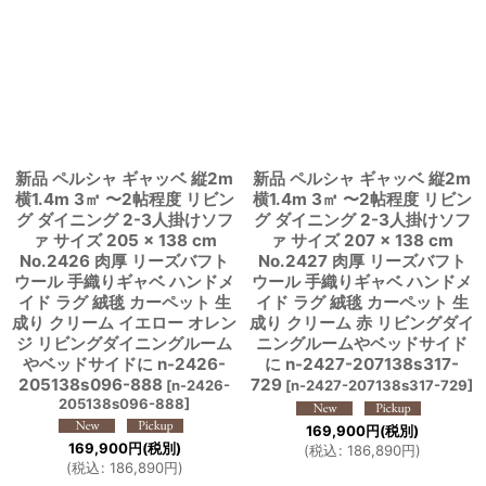
新品 ペルシャ ギャッベ 縦2m
新品 ペルシャ ギャッベ 縦2m
横1.4m 3㎡ 〜2帖程度 リビン
横1.4m 3㎡ 〜2帖程度 リビン
グ ダイニング 2-3人掛けソフ
グ ダイニング 2-3人掛けソフ
ァ サイズ 205 × 138 cm
ァ サイズ 207 × 138 cm
No.2426 肉厚 リーズバフト
No.2427 肉厚 リーズバフト
ウール 手織りギャベ ハンドメ
ウール 手織りギャベ ハンドメ
イド ラグ 絨毯 カーペット 生
イド ラグ 絨毯 カーペット 生
成り クリーム イエロー オレン
成り クリーム 赤 リビングダイ
ジ リビングダイニングルーム
ニングルームやベッドサイド
やベッドサイドに n-2426-
に n-2427-207138s317-
205138s096-888
729
[
n-2426-
[
n-2427-207138s317-729
]
205138s096-888
]
169,900
円
(税別)
169,900
円
(税別)
(
税込
:
186,890
円
)
(
税込
:
186,890
円
)