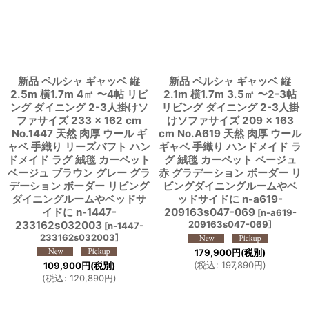
新品 ペルシャ ギャッベ 縦
新品 ペルシャ ギャッベ 縦
2.5m 横1.7m 4㎡ 〜4帖 リビ
2.1m 横1.7m 3.5㎡ 〜2-3帖
ング ダイニング 2-3人掛けソ
リビング ダイニング 2-3人掛
ファサイズ 233 × 162 cm
けソファサイズ 209 × 163
No.1447 天然 肉厚 ウール ギ
cm No.A619 天然 肉厚 ウール
ャベ 手織り リーズバフト ハン
ギャベ 手織り ハンドメイド ラ
ドメイド ラグ 絨毯 カーペット
グ 絨毯 カーペット ベージュ
ベージュ ブラウン グレー グラ
赤 グラデーション ボーダー リ
デーション ボーダー リビング
ビングダイニングルームやベ
ダイニングルームやベッドサ
ッドサイドに n-a619-
イドに n-1447-
209163s047-069
[
n-a619-
233162s032003
209163s047-069
]
[
n-1447-
233162s032003
]
179,900
円
(税別)
(
税込
:
197,890
円
)
109,900
円
(税別)
(
税込
:
120,890
円
)