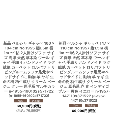
新品 ペルシャ ギャッベ 160 ×
新品 ペルシャ ギャッベ 147 ×
104 cm No.1955 縦1.5m 横
110 cm No.1957 縦1.5m 横
1m 〜1帖 2人掛けソファ サイ
1m 〜1帖 2人掛けソファ サイ
ズ 肉厚 天然 草木染 ウール ギ
ズ 肉厚 天然 草木染 ウール ギ
ャベ 手織り ハンドメイド ラグ
ャベ 手織り ハンドメイド ラグ
絨毯 カーペット ロルバフト リ
絨毯 カーペット ロリバフト リ
ビングルームソファ足元やベ
ビングルームソファ足元やベ
ッドサイドに 動物 羊 ヤギ 生
ッドサイドに 動物 羊 ヤギ 生
命の樹 柄生成り クリーム ベー
命の樹 柄生成り クリーム ベー
ジュ グレー 原毛系 マルチカラ
ジュ 原毛系 赤 青 インディゴ
ー n-1955-160102s571722
ブルー 黄色 イエロー n-1957-
[
n-1955-160102s571722
]
147110s371522
[
n-1957-
147110s371522
]
69,900
円
(税別)
(
税込
:
76,890
円
)
69,900
円
(税別)