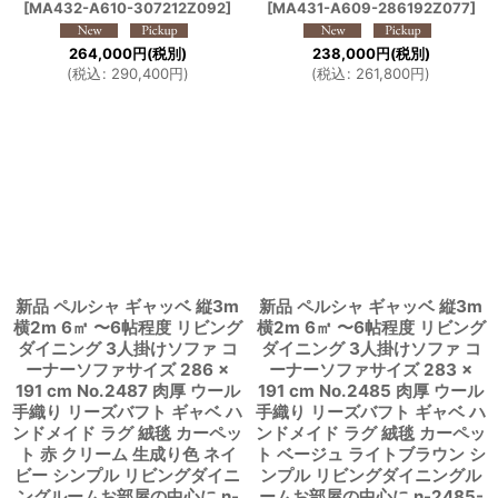
[
MA432-A610-307212Z092
]
[
MA431-A609-286192Z077
]
264,000
円
(税別)
238,000
円
(税別)
(
税込
:
290,400
円
)
(
税込
:
261,800
円
)
新品 ペルシャ ギャッベ 縦3m
新品 ペルシャ ギャッベ 縦3m
横2m 6㎡ 〜6帖程度 リビング
横2m 6㎡ 〜6帖程度 リビング
ダイニング 3人掛けソファ コ
ダイニング 3人掛けソファ コ
ーナーソファサイズ 286 ×
ーナーソファサイズ 283 ×
191 cm No.2487 肉厚 ウール
191 cm No.2485 肉厚 ウール
手織り リーズバフト ギャベ ハ
手織り リーズバフト ギャベ ハ
ンドメイド ラグ 絨毯 カーペッ
ンドメイド ラグ 絨毯 カーペッ
ト 赤 クリーム 生成り色 ネイ
ト ベージュ ライトブラウン シ
ビー シンプル リビングダイニ
ンプル リビングダイニングル
ングルームお部屋の中心に n-
ームお部屋の中心に n-2485-