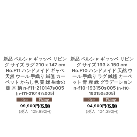
新品 ペルシャ ギャッベ リビン
新品 ペルシャ ギャッベ リビン
グ サイズ ラグ 210 x 147 cm
グ サイズ 193 × 150 cm
No.F11 ハンドメイド ギャベ
No.F10 ハンドメイド 天然 ウ
天然 ウール 手織り 絨毯 カー
ール 手織り ラグ 絨毯 カーペ
ペット からし色 黄 緑 生命の
ット 青 赤 緑 グラデーション
樹 木 柄 n-f11-210147s005
n-f10-193150s005
[
n-f10-
[
n-f11-210147s005
]
193150s005
]
99,900
円
(税別)
94,900
円
(税別)
(
税込
:
109,890
円
)
(
税込
:
104,390
円
)