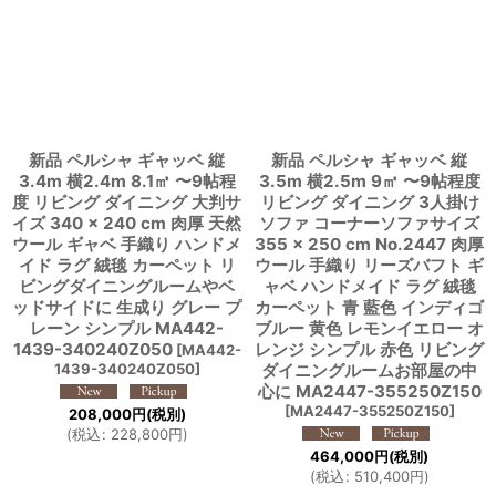
並び順
:
絞り込む
新品 ペルシャ ギャッベ 縦
新品 ペルシャ ギャッベ 縦
3.4m 横2.4m 8.1㎡ 〜9帖程
3.5m 横2.5m 9㎡ 〜9帖程度
度 リビング ダイニング 大判サ
リビング ダイニング 3人掛け
イズ 340 × 240 cm 肉厚 天然
ソファ コーナーソファサイズ
ウール ギャベ 手織り ハンドメ
355 × 250 cm No.2447 肉厚
イド ラグ 絨毯 カーペット リ
ウール 手織り リーズバフト ギ
ビングダイニングルームやベ
ャベ ハンドメイド ラグ 絨毯
ッドサイドに 生成り グレー プ
カーペット 青 藍色 インディゴ
レーン シンプル MA442-
ブルー 黄色 レモンイエロー オ
1439-340240Z050
レンジ シンプル 赤色 リビング
[
MA442-
1439-340240Z050
]
ダイニングルームお部屋の中
心に MA2447-355250Z150
[
MA2447-355250Z150
]
208,000
円
(税別)
(
税込
:
228,800
円
)
464,000
円
(税別)
(
税込
:
510,400
円
)