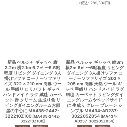
(
税込
:
289,300
円
)
新品 ペルシャ ギャッベ 縦
新品 ペルシャ ギャッベ 縦3m
3.2m 横2.1m 6.7㎡ 〜6.5帖
横2m 6㎡ 〜6帖程度 リビング
程度 リビング ダイニング 3人
ダイニング 3人掛けソファ コ
掛けソファ コーナーソファサ
ーナーソファサイズ 302 ×
イズ 322 × 210 cm 肉厚 ウー
205 cm 肉厚 天然 ウール ギ
ル 手織り ロリバフト ギャベ
ャベ 手織り ハンドメイド ラグ
ハンドメイド ラグ 絨毯 カーペ
絨毯 カーペット リビングダイ
ット 赤 クリーム 生成り色 リ
ニングルームやベッドサイド
ビングダイニングルームお部
に 生成り グレー プレーン シ
屋の中心に MA435-2442-
ンプル MA434-AD237-
322210Z100
302205Z054
[
MA435-2442-
[
MA434-
322210Z100
]
AD237-302205Z054
]