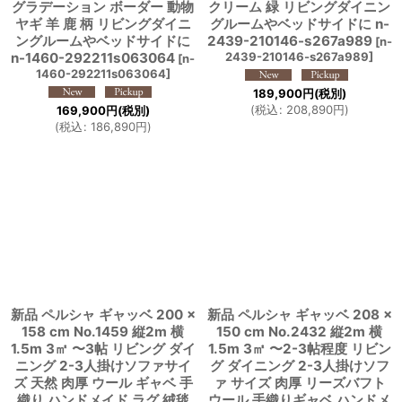
グラデーション ボーダー 動物
クリーム 緑 リビングダイニン
ヤギ 羊 鹿 柄 リビングダイニ
グルームやベッドサイドに n-
ングルームやベッドサイドに
2439-210146-s267a989
[
n-
n-1460-292211s063064
2439-210146-s267a989
]
[
n-
1460-292211s063064
]
189,900
円
(税別)
(
税込
:
208,890
円
)
169,900
円
(税別)
(
税込
:
186,890
円
)
新品 ペルシャ ギャッベ 200 ×
新品 ペルシャ ギャッベ 208 ×
158 cm No.1459 縦2m 横
150 cm No.2432 縦2m 横
1.5m 3㎡ 〜3帖 リビング ダイ
1.5m 3㎡ 〜2-3帖程度 リビン
ニング 2-3人掛けソファサイ
グ ダイニング 2-3人掛けソフ
ズ 天然 肉厚 ウール ギャベ 手
ァ サイズ 肉厚 リーズバフト
織り ハンドメイド ラグ 絨毯
ウール 手織りギャベ ハンドメ