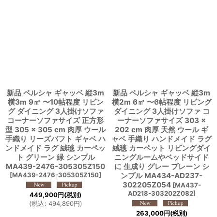
新品 ペルシャ ギャッベ 縦3m
新品 ペルシャ ギャッベ 縦3m
横3m 9㎡ 〜10帖程度 リビン
横2m 6㎡ 〜6帖程度 リビング
グ ダイニング 3人掛けソファ
ダイニング 3人掛けソファ コ
コーナーソファサイズ 正方形
ーナーソファサイズ 303 ×
型 305 × 305 cm 肉厚 ウール
202 cm 肉厚 天然 ウール ギ
手織り リーズバフト ギャベ ハ
ャベ 手織り ハンドメイド ラグ
ンドメイド ラグ 絨毯 カーペッ
絨毯 カーペット リビングダイ
ト グリーン 緑 シンプル
ニングルームやベッドサイド
MA439-2476-305305Z150
に 生成り グレー プレーン シ
[
MA439-2476-305305Z150
]
ンプル MA434-AD237-
302205Z054
[
MA437-
AD218-303202Z082
]
449,900
円
(税別)
(
税込
:
494,890
円
)
263,000
円
(税別)