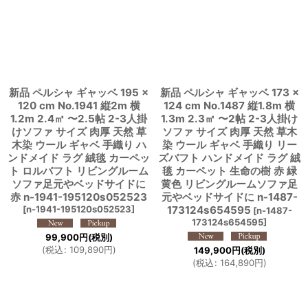
新品 ペルシャ ギャッベ 195 ×
新品 ペルシャ ギャッベ 173 ×
120 cm No.1941 縦2m 横
124 cm No.1487 縦1.8m 横
1.2m 2.4㎡ 〜2.5帖 2-3人掛
1.3m 2.3㎡ 〜2帖 2-3人掛け
けソファ サイズ 肉厚 天然 草
ソファ サイズ 肉厚 天然 草木
木染 ウール ギャベ 手織り ハ
染 ウール ギャベ 手織り リー
ンドメイド ラグ 絨毯 カーペッ
ズバフト ハンドメイド ラグ 絨
ト ロルバフト リビングルーム
毯 カーペット 生命の樹 赤 緑
ソファ足元やベッドサイドに
黄色 リビングルームソファ足
赤 n-1941-195120s052523
元やベッドサイドに n-1487-
[
n-1941-195120s052523
]
173124s654595
[
n-1487-
173124s654595
]
99,900
円
(税別)
(
税込
:
109,890
円
)
149,900
円
(税別)
(
税込
:
164,890
円
)