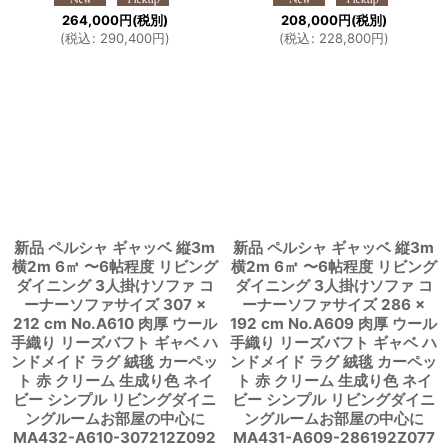
264,000
円
(税別)
208,000
円
(税別)
(
税込
:
290,400
円
)
(
税込
:
228,800
円
)
新品 ペルシャ ギャッベ 縦3m
新品 ペルシャ ギャッベ 縦3m
横2m 6㎡ 〜6帖程度 リビング
横2m 6㎡ 〜6帖程度 リビング
ダイニング 3人掛けソファ コ
ダイニング 3人掛けソファ コ
ーナーソファサイズ 307 ×
ーナーソファサイズ 286 ×
212 cm No.A610 肉厚 ウール
192 cm No.A609 肉厚 ウール
手織り リーズバフト ギャベ ハ
手織り リーズバフト ギャベ ハ
ンドメイド ラグ 絨毯 カーペッ
ンドメイド ラグ 絨毯 カーペッ
ト 赤 クリーム 生成り色 ネイ
ト 赤 クリーム 生成り色 ネイ
ビー シンプル リビングダイニ
ビー シンプル リビングダイニ
ングルームお部屋の中心に
ングルームお部屋の中心に
MA432-A610-307212Z092
MA431-A609-286192Z077