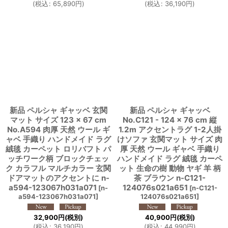
(
税込
:
65,890
円
)
(
税込
:
36,190
円
)
新品 ペルシャ ギャッベ 玄関
新品 ペルシャ ギャッベ
マット サイズ 123 × 67 cm
No.C121 - 124 × 76 cm 縦
No.A594 肉厚 天然 ウール ギ
1.2m アクセントラグ 1-2人掛
ャベ 手織り ハンドメイド ラグ
けソファ 玄関マット サイズ 肉
絨毯 カーペット ロリバフト パ
厚 天然 ウール ギャベ 手織り
ッチワーク柄 ブロックチェッ
ハンドメイド ラグ 絨毯 カーペ
ク カラフル マルチカラー 玄関
ット 生命の樹 動物 ヤギ 羊 柄
ドアマットのアクセントに n-
茶 ブラウン n-C121-
a594-123067h031a071
124076s021a651
[
n-
[
n-C121-
a594-123067h031a071
]
124076s021a651
]
32,900
円
(税別)
40,900
円
(税別)
(
税込
:
36,190
円
)
(
税込
:
44,990
円
)