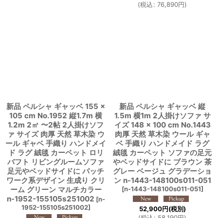
(
税込
:
76,890
円
)
新品 ペルシャ ギャッベ 155 ×
新品 ペルシャ ギャッベ 縦
105 cm No.1952 縦1.7m 横
1.5m 横1m 2人掛けソファ サ
1.2m 2㎡ 〜2帖 2人掛けソフ
イズ 148 × 100 cm No.1443
ァ サイズ 肉厚 天然 草木染 ウ
肉厚 天然 草木染 ウール ギャ
ール ギャベ 手織り ハンドメイ
ベ 手織り ハンドメイド ラグ
ド ラグ 絨毯 カーペット ロリ
絨毯 カーペット ソファの足元
バフト リビングルームソファ
やベッドサイドに ブラウン 茶
足元やベッドサイドに パッチ
グレー ベージュ グラデーショ
ワーク系デザイン 生成り クリ
ン n-1443-148100s011-051
ーム グリーン マルチカラー
[
n-1443-148100s011-051
]
n-1952-155105s251002
[
n-
1952-155105s251002
]
52,900
円
(税別)
(
税込
:
58,190
円
)