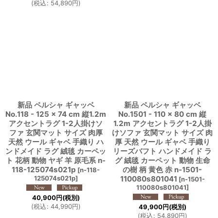
(
税込
:
54,890
円
)
新品 ペルシャ ギャッベ
新品 ペルシャ ギャッベ
No.118 - 125 × 74 cm 縦1.2m
No.1501 - 110 × 80 cm 縦
アクセントラグ 1-2人掛けソ
1.2m アクセントラグ 1-2人掛
ファ 玄関マット サイズ 肉厚
けソファ 玄関マット サイズ 肉
天然 ウール ギャベ 手織り ハ
厚 天然 ウール ギャベ 手織り
ンドメイド ラグ 絨毯 カーペッ
リーズバフト ハンドメイド ラ
ト 花柄 動物 ヤギ 羊 原毛系 n-
グ 絨毯 カーペット 動物 生命
118-125074s021p
の樹 柄 黄色 赤 n-1501-
[
n-118-
125074s021p
]
110080s801041
[
n-1501-
110080s801041
]
40,900
円
(税別)
(
税込
:
44,990
円
)
49,900
円
(税別)
(
税込
:
54,890
円
)