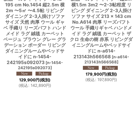
195 cm No.1454 縦2.5m 横
横1.5m 3m2 〜2-3帖程度 リ
2m 〜5㎡ 〜4.5帖 リビング
ビング ダイニング 2-3人掛け
ダイニング 2-3人掛けソファ
ソファ サイズ 213 × 143 cm
サイズ 天然 肉厚 ウール ギャ
No.A614 肉厚 リーズバフト
ベ 手織り リーズバフト ハンド
ウール 手織りギャベ ハンドメ
メイド ラグ 絨毯 カーペット
イド ラグ 絨毯 カーペット ザ
ベージュ ブラウン グレー グラ
クロ 生命の樹 赤系 リビングダ
デーション ボーダー リビング
イニングルームやベッドサイ
ダイニングルームやベッドサ
ドに n-a614-
イドに n-1454-
213143h566568
[
n-a614-
242195s092073
213143h566568
]
[
n-1454-
242195s092073
]
179,900
円
(税別)
(
税込
:
197,890
円
)
129,900
円
(税別)
(
税込
:
142,890
円
)