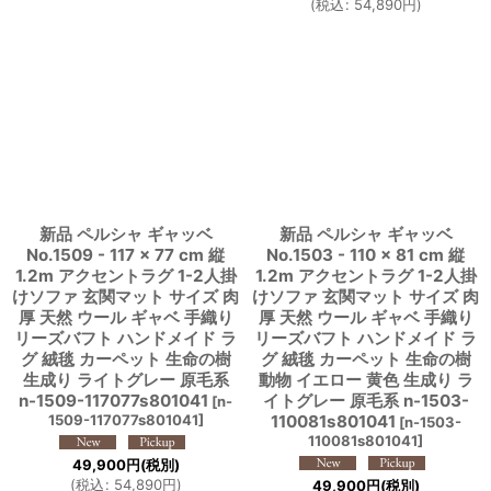
(
税込
:
54,890
円
)
新品 ペルシャ ギャッベ
新品 ペルシャ ギャッベ
No.1509 - 117 × 77 cm 縦
No.1503 - 110 × 81 cm 縦
1.2m アクセントラグ 1-2人掛
1.2m アクセントラグ 1-2人掛
けソファ 玄関マット サイズ 肉
けソファ 玄関マット サイズ 肉
厚 天然 ウール ギャベ 手織り
厚 天然 ウール ギャベ 手織り
リーズバフト ハンドメイド ラ
リーズバフト ハンドメイド ラ
グ 絨毯 カーペット 生命の樹
グ 絨毯 カーペット 生命の樹
生成り ライトグレー 原毛系
動物 イエロー 黄色 生成り ラ
n-1509-117077s801041
イトグレー 原毛系 n-1503-
[
n-
1509-117077s801041
]
110081s801041
[
n-1503-
110081s801041
]
49,900
円
(税別)
(
税込
:
54,890
円
)
49,900
円
(税別)