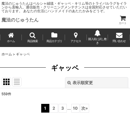
魔法のじゅうたんはペルシャ絨毯・ギャッベ・キリム等のトライバルラグをイラ
ンから直輸入。通信販売・クリーニングメンテナンスは全国対応させていただい
ております。 あなたの生活にハンドメイドのあたたかみをどうぞ。
魔法のじゅうたん
カート
購入前に試し敷
ホーム
商品検索
商品カテゴリ
アクセス
問い合わせ
き
ホーム
>
ギャッベ
ギャッベ
表示順変更
閉じる
559
件
サブカテゴリ
:
1
2
3
...
10
次
»
表示数
: