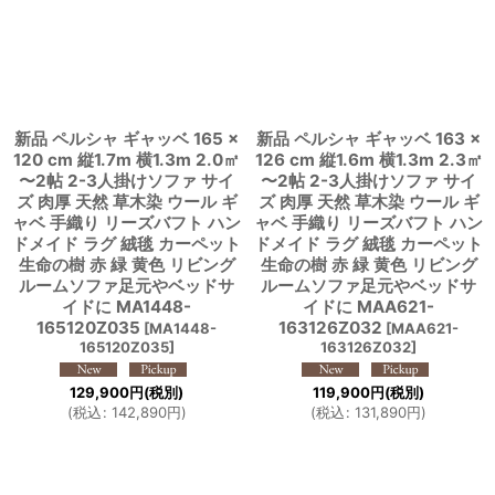
新品 ペルシャ ギャッベ 165 ×
新品 ペルシャ ギャッベ 163 ×
120 cm 縦1.7m 横1.3m 2.0㎡
126 cm 縦1.6m 横1.3m 2.3㎡
〜2帖 2-3人掛けソファ サイ
〜2帖 2-3人掛けソファ サイ
ズ 肉厚 天然 草木染 ウール ギ
ズ 肉厚 天然 草木染 ウール ギ
ャベ 手織り リーズバフト ハン
ャベ 手織り リーズバフト ハン
ドメイド ラグ 絨毯 カーペット
ドメイド ラグ 絨毯 カーペット
生命の樹 赤 緑 黄色 リビング
生命の樹 赤 緑 黄色 リビング
ルームソファ足元やベッドサ
ルームソファ足元やベッドサ
イドに MA1448-
イドに MAA621-
165120Z035
163126Z032
[
MA1448-
[
MAA621-
165120Z035
]
163126Z032
]
129,900
円
(税別)
119,900
円
(税別)
(
税込
:
142,890
円
)
(
税込
:
131,890
円
)