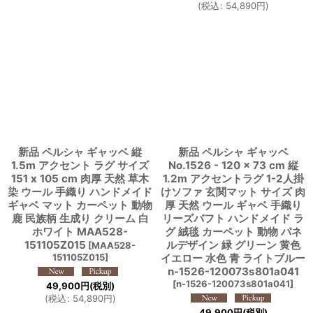
(
税込
:
54,890
円
)
新品 ペルシャ ギャッベ 縦
新品 ペルシャ ギャッベ
1.5m アクセント ラグ サイズ
No.1526 - 120 × 73 cm 縦
151 x 105 cm 肉厚 天然 草木
1.2m アクセントラグ 1-2人掛
染 ウール 手織り ハンドメイド
けソファ 玄関マット サイズ 肉
ギャベ マット カーペット 動物
厚 天然 ウール ギャベ 手織り
鹿 民族柄 生成り クリーム 白
リーズバフト ハンドメイド ラ
ホワイト MAA528-
グ 絨毯 カーペット 動物 パネ
151105Z015
ルデザイン 緑 グリーン 黄色
[
MAA528-
151105Z015
]
イエロー 水色 青 ライトブルー
n-1526-120073s801a041
[
n-1526-120073s801a041
]
49,900
円
(税別)
(
税込
:
54,890
円
)
49,900
円
(税別)