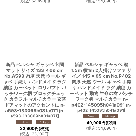
(
税込
:
54,890
円
)
(
税込
:
54,890
円
)
新品 ペルシャ ギャッベ 玄関
新品 ペルシャ ギャッベ 縦
マット サイズ 133 × 69 cm
1.5m 横1m 2人掛けソファ サ
No.A593 肉厚 天然 ウール ギ
イズ 145 × 95 cm No.P402
ャベ 手織り ハンドメイド ラグ
肉厚 天然 ウール ギャベ 手織
絨毯 カーペット ロリバフト パ
り ハンドメイド ラグ 絨毯 カ
ッチワーク柄 ブロックチェッ
ーペット 動物 生命の樹 パッチ
ク カラフル マルチカラー 玄関
ワーク柄 マルチカラー n-
ドアマットのアクセントに n-
p402-145095h041a091
[
n-
a593-133069h031a071
p402-145095h041a091
]
[
n-
a593-133069h031a071
]
49,900
円
(税別)
(
税込
:
54,890
円
)
32,900
円
(税別)
(
税込
:
36,190
円
)