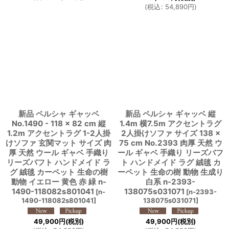
(
税込
:
54,890
円
)
新品 ペルシャ ギャッベ
新品 ペルシャ ギャッベ 縦
No.1490 - 118 × 82 cm 縦
1.4m 横7.5m アクセントラグ
1.2m アクセントラグ 1-2人掛
2人掛けソファ サイズ 138 ×
けソファ 玄関マット サイズ 肉
75 cm No.2393 肉厚 天然 ウ
厚 天然 ウール ギャベ 手織り
ール ギャベ 手織り リーズバフ
リーズバフト ハンドメイド ラ
ト ハンドメイド ラグ 絨毯 カ
グ 絨毯 カーペット 生命の樹
ーペット 生命の樹 動物 生成り
動物 イエロー 黄色 赤 緑 n-
白系 n-2393-
1490-118082s801041
138075s031071
[
n-
[
n-2393-
1490-118082s801041
]
138075s031071
]
49,900
円
(税別)
49,900
円
(税別)