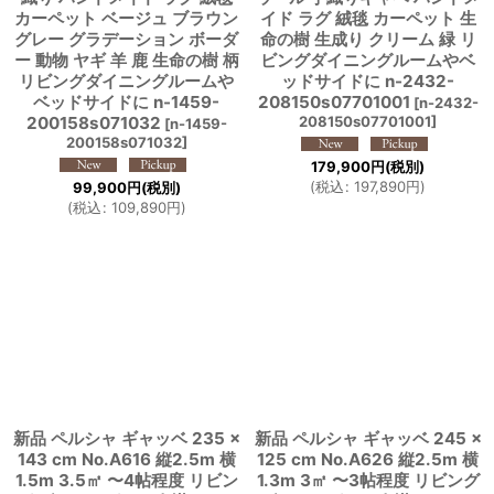
カーペット ベージュ ブラウン
イド ラグ 絨毯 カーペット 生
グレー グラデーション ボーダ
命の樹 生成り クリーム 緑 リ
ー 動物 ヤギ 羊 鹿 生命の樹 柄
ビングダイニングルームやベ
リビングダイニングルームや
ッドサイドに n-2432-
ベッドサイドに n-1459-
208150s07701001
[
n-2432-
200158s071032
208150s07701001
]
[
n-1459-
200158s071032
]
179,900
円
(税別)
(
税込
:
197,890
円
)
99,900
円
(税別)
(
税込
:
109,890
円
)
新品 ペルシャ ギャッベ 235 ×
新品 ペルシャ ギャッベ 245 ×
143 cm No.A616 縦2.5m 横
125 cm No.A626 縦2.5m 横
1.5m 3.5㎡ 〜4帖程度 リビン
1.3m 3㎡ 〜3帖程度 リビング