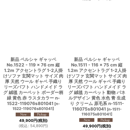
新品 ペルシャ ギャッベ
新品 ペルシャ ギャッベ
No.1522 - 119 × 76 cm 縦
No.1511 - 116 × 75 cm 縦
1.2m アクセントラグ 1-2人掛
1.2m アクセントラグ 1-2人掛
けソファ 玄関マット サイズ 肉
けソファ 玄関マット サイズ 肉
厚 天然 ウール ギャベ 手織り
厚 天然 ウール ギャベ 手織り
リーズバフト ハンドメイド ラ
リーズバフト ハンドメイド ラ
グ 絨毯 カーペット ボーダー柄
グ 絨毯 カーペット 動物 パネ
緑 黄色 赤 ラスタカラー n-
ルデザイン 黄色 水色 青 生成
1522-119076s801041
り クリーム 原毛系 n-1511-
[
n-
1522-119076s801041
]
116075s801041
[
n-1511-
116075s801041
]
49,900
円
(税別)
(
税込
:
54,890
円
)
49,900
円
(税別)