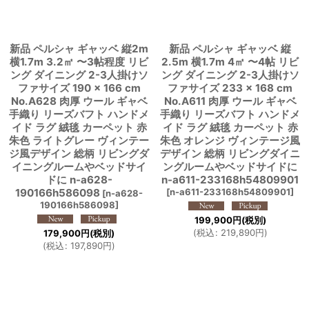
新品 ペルシャ ギャッベ 縦2m
新品 ペルシャ ギャッベ 縦
横1.7m 3.2㎡ 〜3帖程度 リビ
2.5m 横1.7m 4㎡ 〜4帖 リビ
ング ダイニング 2-3人掛けソ
ング ダイニング 2-3人掛けソ
ファサイズ 190 × 166 cm
ファサイズ 233 × 168 cm
No.A628 肉厚 ウール ギャベ
No.A611 肉厚 ウール ギャベ
手織り リーズバフト ハンドメ
手織り リーズバフト ハンドメ
イド ラグ 絨毯 カーペット 赤
イド ラグ 絨毯 カーペット 赤
朱色 ライトグレー ヴィンテー
朱色 オレンジ ヴィンテージ風
ジ風デザイン 総柄 リビングダ
デザイン 総柄 リビングダイニ
イニングルームやベッドサイ
ングルームやベッドサイドに
ドに n-a628-
n-a611-233168h54809901
190166h586098
[
n-a611-233168h54809901
]
[
n-a628-
190166h586098
]
199,900
円
(税別)
(
税込
:
219,890
円
)
179,900
円
(税別)
(
税込
:
197,890
円
)