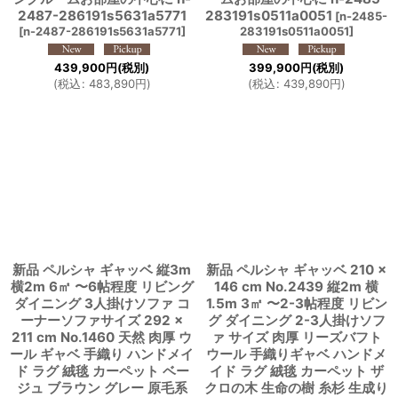
2487-286191s5631a5771
283191s0511a0051
[
n-2485-
[
n-2487-286191s5631a5771
]
283191s0511a0051
]
439,900
円
(税別)
399,900
円
(税別)
(
税込
:
483,890
円
)
(
税込
:
439,890
円
)
新品 ペルシャ ギャッベ 縦3m
新品 ペルシャ ギャッベ 210 ×
横2m 6㎡ 〜6帖程度 リビング
146 cm No.2439 縦2m 横
ダイニング 3人掛けソファ コ
1.5m 3㎡ 〜2-3帖程度 リビン
ーナーソファサイズ 292 ×
グ ダイニング 2-3人掛けソフ
211 cm No.1460 天然 肉厚 ウ
ァ サイズ 肉厚 リーズバフト
ール ギャベ 手織り ハンドメイ
ウール 手織りギャベ ハンドメ
ド ラグ 絨毯 カーペット ベー
イド ラグ 絨毯 カーペット ザ
ジュ ブラウン グレー 原毛系
クロの木 生命の樹 糸杉 生成り