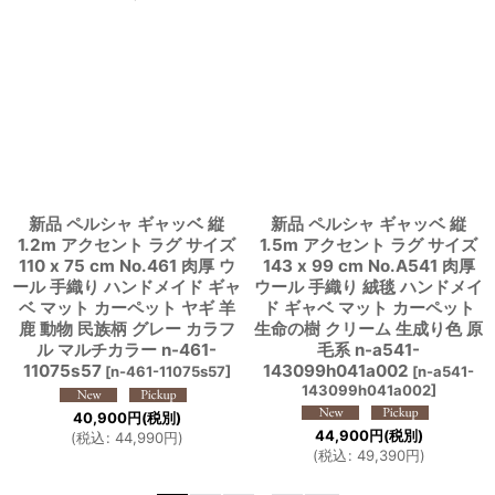
新品 ペルシャ ギャッベ 縦
新品 ペルシャ ギャッベ 縦
1.2m アクセント ラグ サイズ
1.5m アクセント ラグ サイズ
110 x 75 cm No.461 肉厚 ウ
143 x 99 cm No.A541 肉厚
ール 手織り ハンドメイド ギャ
ウール 手織り 絨毯 ハンドメイ
ベ マット カーペット ヤギ 羊
ド ギャベ マット カーペット
鹿 動物 民族柄 グレー カラフ
生命の樹 クリーム 生成り色 原
ル マルチカラー n-461-
毛系 n-a541-
11075s57
143099h041a002
[
n-461-11075s57
]
[
n-a541-
143099h041a002
]
40,900
円
(税別)
44,900
円
(税別)
(
税込
:
44,990
円
)
(
税込
:
49,390
円
)