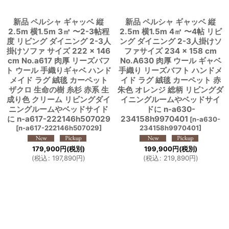
新品 ペルシャ ギャッベ 縦
新品 ペルシャ ギャッベ 縦
2.5m 横1.5m 3㎡ 〜2-3帖程
2.5m 横1.5m 4㎡ 〜4帖 リビ
度 リビング ダイニング 2-3人
ング ダイニング 2-3人掛けソ
掛けソファ サイズ 222 × 146
ファサイズ 234 × 158 cm
cm No.a617 肉厚 リーズバフ
No.A630 肉厚 ウール ギャベ
ト ウール 手織りギャベ ハンド
手織り リーズバフト ハンドメ
メイド ラグ 絨毯 カーペット
イド ラグ 絨毯 カーペット 赤
ザクロ 生命の樹 糸杉 赤系 生
朱色 オレンジ 総柄 リビングダ
成り色 クリーム リビングダイ
イニングルームやベッドサイ
ニングルームやベッドサイド
ドに n-a630-
に n-a617-222146h507029
234158h9970401
[
n-a630-
[
n-a617-222146h507029
]
234158h9970401
]
179,900
円
(税別)
199,900
円
(税別)
(
税込
:
197,890
円
)
(
税込
:
219,890
円
)