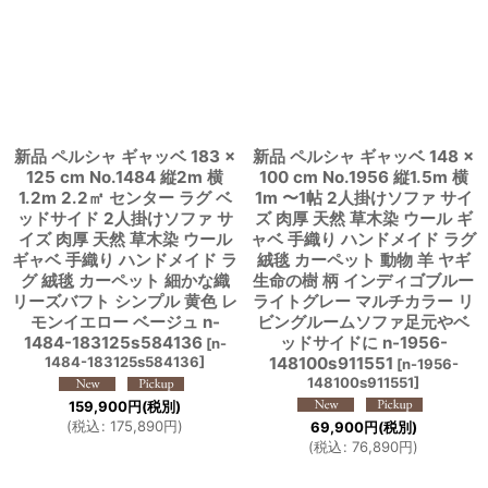
新品 ペルシャ ギャッベ 183 ×
新品 ペルシャ ギャッベ 148 ×
125 cm No.1484 縦2m 横
100 cm No.1956 縦1.5m 横
1.2m 2.2㎡ センター ラグ ベ
1m 〜1帖 2人掛けソファ サイ
ッドサイド 2人掛けソファ サ
ズ 肉厚 天然 草木染 ウール ギ
イズ 肉厚 天然 草木染 ウール
ャベ 手織り ハンドメイド ラグ
ギャベ 手織り ハンドメイド ラ
絨毯 カーペット 動物 羊 ヤギ
グ 絨毯 カーペット 細かな織
生命の樹 柄 インディゴブルー
リーズバフト シンプル 黄色 レ
ライトグレー マルチカラー リ
モンイエロー ベージュ n-
ビングルームソファ足元やベ
1484-183125s584136
ッドサイドに n-1956-
[
n-
1484-183125s584136
]
148100s911551
[
n-1956-
148100s911551
]
159,900
円
(税別)
(
税込
:
175,890
円
)
69,900
円
(税別)
(
税込
:
76,890
円
)