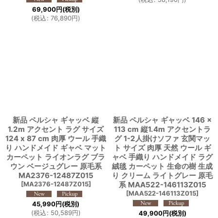
69,900
円
(税別)
(
税込
:
76,890
円
)
新品 ペルシャ ギャッベ 縦
新品 ペルシャ ギャッベ 146 ×
1.2m アクセント ラグ サイズ
113 cm 縦1.4m アクセントラ
124 x 87 cm 肉厚 ウール 手織
グ 1-2人掛けソファ 玄関マッ
り ハンドメイド ギャベ マット
ト サイズ 肉厚 天然 ウール ギ
カーペット ライオンラグ ブラ
ャベ 手織り ハンドメイド ラグ
ウン ベージュグレー 原毛系
絨毯 カーペット 生命の樹 生成
MA2376-12487Z015
り クリーム ライトグレー 原毛
[
MA2376-12487Z015
]
系 MAA522-146113Z015
[
MAA522-146113Z015
]
45,990
円
(税別)
(
税込
:
50,589
円
)
49,900
円
(税別)