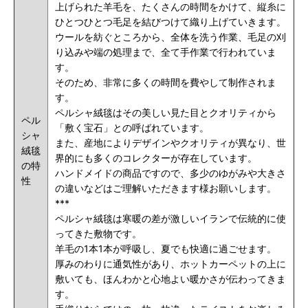
上げられた羊毛を、たくさんの時間をかけて、縦糸に
ひとつひとつ毛足を結びつけて織り上げていきます。
ウールを紡ぐところから、全体を洗う作業、毛足の刈
り込みや端の処理まで、全て手作業で行われていま
す。
そのため、非常に多くの時間を費やして制作されま
す。
ペルシャ絨毯はその美しい見た目とクオリティから
ペル
「敷く宝石」との呼ばれています。
シャ
また、産地によりデザインやクオリティが異なり、世
絨毯
界的にも多くのコレクターが存在しています。
の特
ハンドメイドの商品ですので、多少のゆがみや大きさ
性
の違いなどはご理解いただきます様お願いします。
***
ペルシャ絨毯は寒暖の差が激しいイランで伝統的に使
ってきた敷物です。
羊毛の1本1本が呼吸し、夏でも快適に過ごせます。
厚みのわりに通気性があり、ホットカーペットの上に
敷いても、ほんわかと心地よい暖かさが伝わってきま
す。