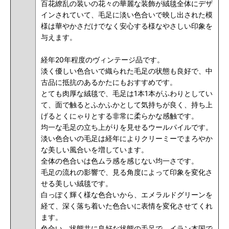
百花繚乱の装いの花々の華麗な装飾が絨毯全体にデザ
インされていて、毛足に淡い色合いで映し出された模
様は華やかさだけでなく安心する様な
やさしい印象を
与えます
。
経年20年程度のヴィンテージ品です。
淡く優しい色合いで織られた毛足の状態も良好で、中
古品に抵抗のあるかたにもおすすめです。
とても肉厚な絨毯で、毛足は1本1本がふわりとしてい
て、
面で触るとふかふかとして気持ちが良く、持ち上
げるとくにゃりとする非常に柔らかな感触です。
均一な毛足の立ち上がりを見せるウールパイルです。
淡い色合いの毛足は経年によりクリーミーでまろやか
な美しい風合いを増しています。
全体の色合いは色ムラ感を感じない均一さです。
毛足の流れの影響で、見る角度によって印象を変化さ
せる美しい絨毯です。
白っぽく輝く様な色合いから、エメラルドグリーンを
経て、深く落ち着いた色合いに表情を変化させてくれ
ます。
色合い、状態共に良好な状態の毛足で、イラン本国で