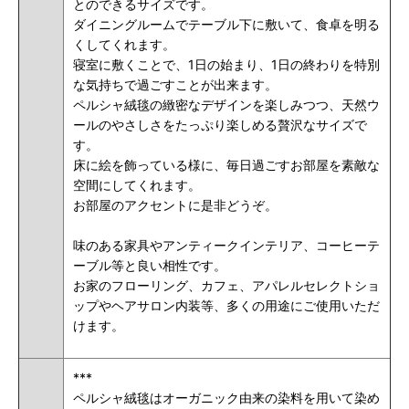
とのできるサイズです。
ダイニングルームでテーブル下に敷いて、食卓を明る
くしてくれます。
寝室に敷くことで、1日の始まり、1日の終わりを特別
な気持ちで過ごすことが出来ます。
ペルシャ絨毯の緻密なデザインを楽しみつつ、天然ウ
ールのやさしさをたっぷり楽しめる贅沢なサイズで
す。
床に絵を飾っている様に、毎日過ごすお部屋を素敵な
空間にしてくれます。
お部屋のアクセントに是非どうぞ。
味のある家具やアンティークインテリア、コーヒーテ
ーブル等と良い相性です。
お家のフローリング、カフェ、アパレルセレクトショ
ップやヘアサロン内装等、多くの用途にご使用いただ
けます。
***
ペルシャ絨毯はオーガニック由来の染料を用いて染め