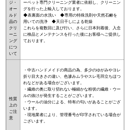
ジ・
ーペット専門クリーニング業者に依頼し、クリーニン
オー
グを行った上輸入しております。
ルド
◆
表裏面の水洗い
◆
専用の特殊洗剤や
天然石鹸
を
品の
用いての洗浄 ◆天日干しによる乾燥
クリ
これらを複数回に及び行い、さらに日本到着後、入念
ーニ
に検品とメンテナンスを行った後にお客様へご提供し
ング
ております。
につ
いて
・
中古ハンドメイドの商品の為、多少のゆがみやヨレ
折り目大きさの違い、色滲みムラやスレ毛羽立ちほつ
れなどがある場合がございます。
・繊維の奥に取り切れない極細かな粉状の繊維・ウー
ルの抜けが発生することがございます。
性質
・ウールの油分による、特有の匂いがあることがござ
上の
います。
ご注
・現地業者により、管理番号が印字されている場合が
意
ございます。