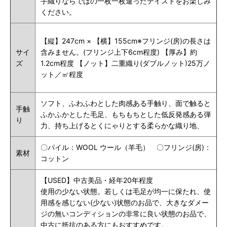
手織りならではの一枚一枚違ったテイストをお楽しみ
ください。
【縦】247cm × 【横】155cm※フリンジ(房)の長さは
サイ
含みません。(フリンジ上下6cm程度) 【厚み】約
ズ
1.2cm程度 【ノット】二重織り(ダブルノット)25万ノ
ット／㎡程度
ソフト、ふわふわとした肉感ある手触り、面で触ると
手触
ふかふかとした毛足、もちもちとした低反発感ある弾
り
力、持ち上げるとくにゃりとする柔らかな織り地、
〇パイル：WOOL ウール（羊毛） 〇フリンジ(房)：
素材
コットン
【USED】中古美品・経年20年程度
使用の少ない状態。若しくは毛足が均一に保たれ、使
用感を感じない(少ない)状態のお品で、大きなダメー
ジの無いコンディションの非常に良い状態のお品で、
中古に抵抗のある方にもおすすめです。