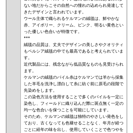
ない地だからこその自然への憧れの込められ発達して
きたデザインと言われています。
ウール主体で織られるケルマンの絨毯は、鮮やかな
赤、アイボリー、クリーム、ピンク、明るい黄色とい
った優しい色合いが特徴です。
***
絨毯の品質は、丈夫でデザインの美しさやクオリティ
もペルシア絨毯の中でも最高であると考えられていま
す。
近代製品には、残念ながら低品質なものも見受けられ
ます。
ケルマンの絨毯のパイル糸はケルマンでは羊から採集
した羊毛を洗浄し漂白して糸に紡ぐ前に原毛の段階で
先染めをします。
この染色方法を使用することで多くのパイルを一定に
染色し、フィールドに織り込んだ際に斑点無く一定の
均一な色合いを保つことを可能にしています。
そのため、ケルマンの絨毯は独特のやさしい発色をし
ており、古くなっても色褪せることなく、年月が経つ
ごとに経年の味を出し、使用していくことで色つやを