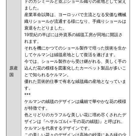
ドのカシミールと並ぶショール織りの産地として栄え
ました。
産業革命以降は、ヨーロッパで主流となる安価な機械
織りショールが流通する様になり、手織りショールは
衰退をたどりました。
19世紀の半ばには外資系の絨毯工房が同地に開設さ
れます。
それを機にかつてのショール製作で培った技術を生か
してケルマンは絨毯産地として復活を遂げます。
今では、ショール製作から受け継がれる、美しく手の
原産
込んだ花の模様を図案化したカーペット製品が多いこ
国
とで知られるケルマン。
優れた芸術的仕事で有名な絨毯織の産地となっていま
す。
***
ケルマンの絨毯のデザインは繊細で華やかな花の模様
が特徴です。
色とりどりのカラフルな美しい花に埋め尽くされたデ
ザインは『ヘサルゴル(＝千の花の絨毯)』と呼ばれ、
ケルマンを代表するデザインです。
この美しい花々のデザインは高地の砂漠にある緑の少