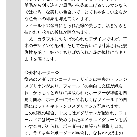
羊毛から刈り込んだ原毛から染め上げるケルマンなら
ではの均一な美しい色合いで、とてもやさしい柔らか
な色合いの印象を与えてくれます。
フィールドの余白にとられた緑の美しさ、活き活きと
描かれた花々の模様が際立ちます。
一見、カラフルにちりばめられたデザインですが、草
木のデザインや配列、そして色合いには計算された規
則性を感じ、細かくちりばめられた花の模様にもまと
まりを感じます。
◇外枠ボーダー◇
従来のメダリオンコーナーデザインは中央のトランジ
メダリオンがあり、フィールドの余白に文様が織ら
れ、かっちりと直線に縁取られたボーダーが絨毯を四
角く囲み、ボーダーに沿って若しくはフィールドの四
隅にはラチャキトランジメダリオンが配されます。
この絨毯の場合、中央にはメダリオンが配され、フィ
ールドには均一に染められたエメラルドグリーンを活
かす余白がとられ、ボーダーは角張った縁取りは無
く、ラチャキとボーダーが融合し、なおかつ沢山の