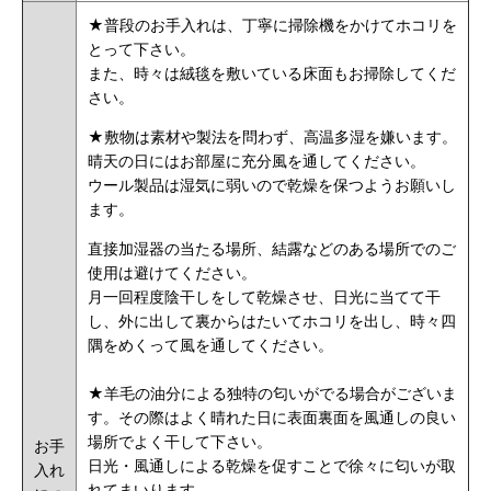
★普段のお手入れは、丁寧に掃除機をかけてホコリを
とって下さい。
また、時々は絨毯を敷いている床面もお掃除してくだ
さい。
★敷物は素材や製法を問わず、高温多湿を嫌います。
晴天の日にはお部屋に充分風を通してください。
ウール製品は湿気に弱いので乾燥を保つようお願いし
ます。
直接加湿器の当たる場所、結露などのある場所でのご
使用は避けてください。
月一回程度陰干しをして乾燥させ、日光に当てて干
し、外に出して裏からはたいてホコリを出し、時々四
隅をめくって風を通してください。
★羊毛の油分による独特の匂いがでる場合がございま
す。その際はよく晴れた日に表面裏面を風通しの良い
場所でよく干して下さい。
お手
日光・風通しによる乾燥を促すことで徐々に匂いが取
入れ
れてまいります。