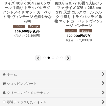
サイズ 408 x 304 cm 65 ウ
縦3.8m 9.7? 10畳 3人掛けソ
ール 手織り トライバル ラグ
ファ サイズ 375 x 258 cm
ハンドメイド マット カーペッ
213 天然 コルク ウール シル
ト 青 ヴィンテージ 色鮮やかな
ク 手織り トライバル ラグ 敷
花柄
物 マット カーペット ヴィンテ
ージ ビンテージ
369,900
円
(税別)
(
税込
:
406,890
円
)
329,900
円
(税別)
(
税込
:
362,890
円
)
ホーム
ショッピングカート
クリーニング・メンテナンス
最近チェックしたアイテム