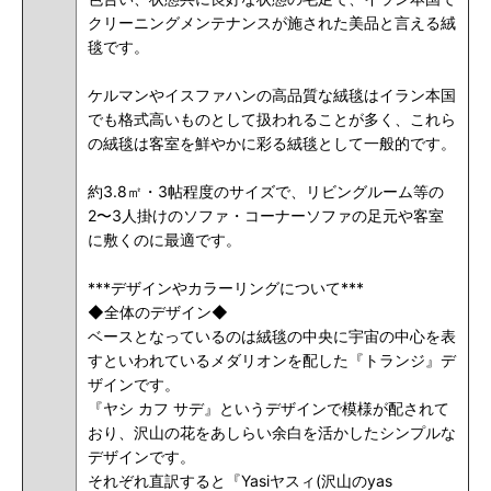
クリーニングメンテナンスが施された美品と言える絨
毯です。
ケルマンやイスファハンの高品質な絨毯はイラン本国
でも格式高いものとして扱われることが多く、これら
の絨毯は客室を鮮やかに彩る絨毯として一般的です。
約3.8㎡・3帖程度のサイズで、リビングルーム等の
2〜3人掛けのソファ・コーナーソファの足元や客室
に敷くのに最適です。
***デザインやカラーリングについて***
◆全体のデザイン◆
ベースとなっているのは絨毯の中央に宇宙の中心を表
すといわれているメダリオンを配した『トランジ』デ
ザインです。
『
ヤシ カフ サデ』というデザインで模様が配されて
おり、沢山の花をあしらい余白を活かしたシンプルな
デザインです。
それぞれ直訳すると『Yasiヤスィ(沢山のyas