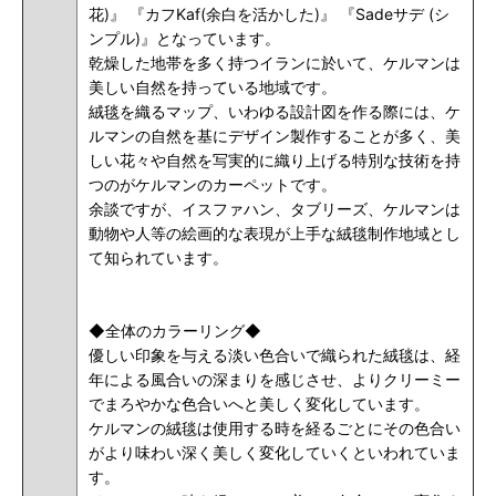
花)
』
『カフKaf(余白を活かした)
』
『Sadeサデ (シ
ンプル)
』となっています。
乾燥した地帯を多く持つイランに於いて、ケルマンは
美しい自然を持っている地域です。
絨毯を織るマップ、いわゆる設計図を作る際には、ケ
ルマンの自然を基にデザイン製作することが多く、美
しい花々や自然を写実的に織り上げる特別な技術を持
つのがケルマンのカーペットです。
余談ですが、イスファハン、タブリーズ、ケルマンは
動物や人等の絵画的な表現が上手な絨毯制作地域とし
て知られています。
◆全体のカラーリング◆
優しい印象を与える淡い色合いで織られた絨毯は、経
年による風合いの深まりを感じさせ、よりクリーミー
でまろやかな色合いへと美しく変化しています。
ケルマンの絨毯は使用する時を経るごとにその色合い
がより味わい深く美しく変化していくといわれていま
す。