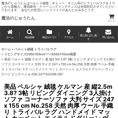
魔法のじゅうたんはペルシャ絨毯・ギャッベ・キリム等のトライバルラグをイラ
ンから直輸入。通信販売・クリーニングメンテナンスは全国対応させていただい
ております。 あなたの生活にハンドメイドのあたたかみをどうぞ。
魔法のじゅうたん
カート
購入前に試し敷
ホーム
商品検索
商品カテゴリ
アクセス
問い合わせ
き
ホーム
>
ペルシャ絨毯 トライバルラグ
>
リビングサイズ200x150cm〜〜250x170cm程度
>
美品 ペルシャ 絨毯 ケルマン 産 縦2.5m 3.8? 3帖 リビング ダイニング 3人掛け
ソファ コーナーソファ 大判 サイズ 247 x 155 cm No.258 天然 肉厚 ウール 手織
り トライバル ラグ ハンドメイド マット カーペット エメラルドグリーン ヴィン
テージ ビンテージ a-258-247155s006-087
美品 ペルシャ 絨毯 ケルマン 産 縦2.5m
3.8? 3帖 リビング ダイニング 3人掛け
ソファ コーナーソファ 大判 サイズ 247
x 155 cm No.258 天然 肉厚 ウール 手織
り トライバル ラグ ハンドメイド マッ