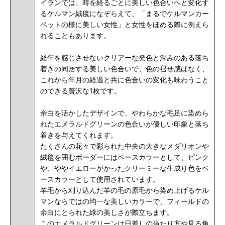
イランでは、時を経るごとに美しい色合いへと変化す
るケルマン絨毯になぞらえて、「まるでケルマンカー
ペットの様に美しい女性」と女性をほめる際に例えら
れることもあります。
経年を感じさせないクリアーな発色と深みのある落ち
着きの同居する美しい色合いで、色の褪せ感はなく、
これから年月の経過と共に色合いの変化も味わうこと
のできる贅沢な1枚です。
余白を活かしたデザインで、やわらかな毛足に染めら
れたエメラルドグリーンの色合いが優しい印象と落ち
着きを与えてくれます。
たくさんの花々で彩られた中央の大きなメダリオンや
絨毯を囲むボーダーにはベースカラーとして、ピンク
や、ややイエローがかったクリーミーな生成り色をベ
ースカラーとして使用されています。
羊毛から刈り込んだ羊の毛の原毛から染め上げるケル
マンならではの均一な美しいカラーで、フィールドの
余白にとられた緑の美しさが際立ちます。
このエメラルドグリーンは日差しの当たり方や見る角