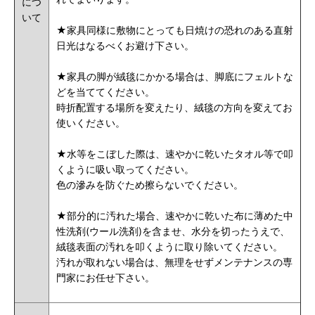
につ
いて
★家具同様に敷物にとっても日焼けの恐れのある直射
日光はなるべくお避け下さい。
★家具の脚が絨毯にかかる場合は、脚底にフェルトな
どを当ててください。
時折配置する場所を変えたり、絨毯の方向を変えてお
使いください。
★水等をこぼした際は、速やかに乾いたタオル等で叩
くように吸い取ってください。
色の滲みを防ぐため擦らないでください。
★部分的に汚れた場合、速やかに乾いた布に薄めた中
性洗剤(ウール洗剤)を含ませ、水分を切ったうえで、
絨毯表面の汚れを叩くように取り除いてください。
汚れが取れない場合は、無理をせずメンテナンスの専
門家にお任せ下さい。