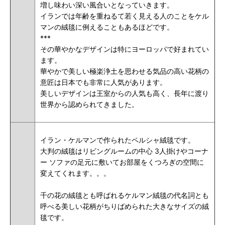
増し味わい深い風合いとなっていきます。
イランでは年齢を重ねるて若く見える人のことをケル
マンの絨毯に例えることもあるほどです。
***
その華やかなデザインは特にヨーロッパで好まれてい
ます。
華やかで美しい極楽浄土を思わせる
気品の高い
花柄の
意匠は日本でも非常に人気があります。
美しいデザインは王室からの人気も高く、長年に渡り
世界から認められてきました。
イラン・ケルマンで作られたペルシャ絨毯です。
大判の絨毯はリビングルームの中心 3人掛けやコーナ
ー ソファの足元に敷いてお部屋をくつろぎの空間に
変えてくれます。。。
千の花の絨毯とも呼ばれるケルマン絨毯の代名詞とも
呼べる美しい花柄がちりばめられた大きなサイズの絨
毯です。