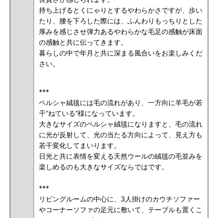
持ち上げるとくにゃりとするやわらかさですが、歩い
たり、腰を下ろした際には、ふんわりもっちりとした
厚みを感じさせ
弾力あるやわらかな毛足の感触が床面
の感触と共に伝ってきます。
暮らしの中で年月と共に深まる風合いをお楽しみくだ
さい。
***
ペルシャ絨毯には毛の流れがあり、一方向に羊毛が若
干”ねている”様になっています。
大きなサイズのペルシャ絨毯になりますと、毛の流れ
に光が反射して、光の当たる方向によって、見え方も
若干変化してまいります。
日光と共に表情を変える天然ウールの絨毯の毛並みを
楽しめるのも大きなサイズならではです。
***
リビングルームの中心に、3人掛けのカウチソファー
やコーナーソファの足元に敷いて、テーブルも置くこ