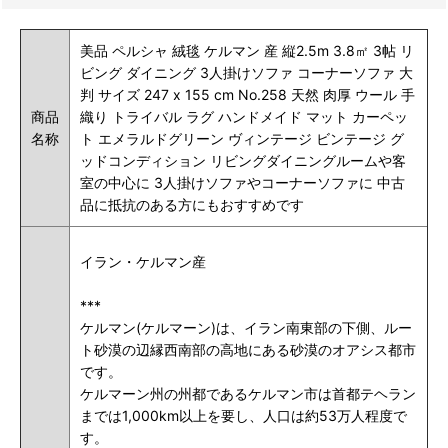
美品 ペルシャ 絨毯 ケルマン 産 縦2.5m 3.8㎡ 3帖 リ
ビング ダイニング 3人掛けソファ コーナーソファ 大
判 サイズ 247 x 155 cm No.258 天然 肉厚 ウール 手
商品
織り トライバル ラグ ハンドメイド マット カーペッ
名称
ト エメラルドグリーン ヴィンテージ ビンテージ
グ
ッドコンディション リビングダイニングルームや客
室の中心に 3人掛けソファやコーナーソファに 中古
品に抵抗のある方にもおすすめです
イ
ラン・ケルマン産
***
ケルマン(ケルマーン)は、イラン南東部の下側、ルー
ト砂漠の辺縁西南部の高地にある砂漠のオアシス都市
です。
ケルマーン州の州都であるケルマン市は首都テヘラン
までは1,000km以上を要し、人口は約53万人程度で
す。