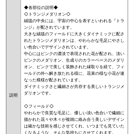
◆各部位の説明◆
◇トランジメダリオン◇
絨毯の中央には、宇宙の中心を表すといわれる『トラ
ンジ』が配されています。
大きな絨毯のフィールドに大きくダイナミックに配さ
れたトランジメダリオンは、やわらかな毛足にやさし
い色合いでデザインされています。
中心にはピンクの濃淡で表現された花が配され、淡い
ピンクのメダリオン、生成りのカラーベースのメダリ
オン、ピンクで美しく装飾された縁取りを経て、フィ
ールドの外へ解き放たれる様に、花束の様な小花が連
なった模様が配されています。
ダイナミックさと繊細さが共存する美しいトランジメ
ダリオンです。
説明
◇フィールド◇
やわらかで良質な毛足に、優しい淡い色合いで
繊細に
描かれた花々や木々が複雑に絡み合う美しいデザイン
は確かな技術を感じさせてくれ、いつまでも見ていた
くなるような、そんな気持ちにさせてくれます。