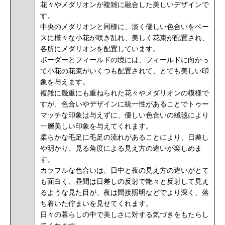
花々やメダリオンが複雑に融合した美しいデザインで
す。
中央のメダリオンと同様に、淡く優しい色合いをベー
スに様々な小花が咲き乱れ、美しく花束が配置され、
各所にメダリオンを配置しています。
ボーダーとフィールドの境には、フィールドに向かっ
て小花の花束がいくつも配置されて、とても美しい印
象を与えます。
複雑に幾重にも重ねられた花々やメダリオンの模様で
すが、色合いやデザインに統一性があることでトゥー
マッチな印象は与えずに、優しい色合いの絨毯により
一層美しい印象を与えてくれます。
柔らかな毛足に毛足の流れがあることにより、日差し
や明かり、見る角度による見え方の違いが楽しめま
す。
カラフルな色合いは、日中と夜の見え方の違いがとて
も面白く、昼間は日差しの反射で艶々と反射して見え
るような見た目が、夜は間接照明などでより深く、落
ち着いた佇まいを見せてくれます。
日々の暮らしの中で美しさに対する気づきをもたらし