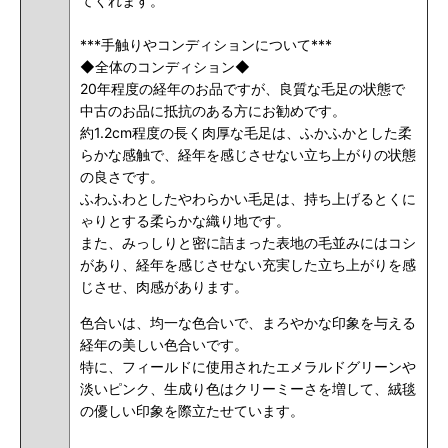
てくれます。
***手触りやコンディションについて***
◆全体のコンディション◆
20年程度の経年のお品ですが、良質な毛足の状態で
中古のお品に抵抗のある方にお勧めです。
約1.2cm程度の長く肉厚な毛足は、ふかふかとした柔
らかな感触で、経年を感じさせない立ち上がりの状態
の良さです。
ふわふわとしたやわらかい毛足は、持ち上げるとくに
ゃりとする柔らかな織り地です。
また、みっしりと密に詰まった表地の毛並みにはコシ
があり、経年を感じさせない充実した立ち上がりを感
じさせ、肉感があります。
色合いは、均一な色合いで、まろやかな印象を与える
経年の美しい色合いです。
特に、フィールドに使用されたエメラルドグリーンや
淡いピンク、生成り色はクリーミーさを増して、絨毯
の優しい印象を際立たせています。