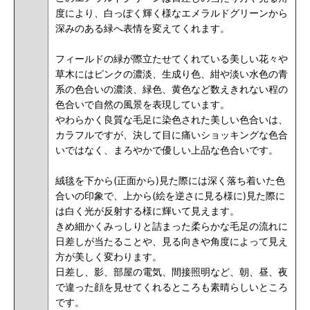
度により、白っぽく輝く様なエメラルドグリーンから
深みのある緑へ表情を変えてくれます。
フィールドの緑が際立たせてくれている美しい花々や
草木にはピンクの濃淡、生成り色、紺や淡い水色の青
系の色合いの濃淡、緑色、黄色など数えきれない程の
色合いで自然の風景を表現しています。
やわらかく良質な毛足に染色された美しい色合いは、
カラフルですが、決して目に痛いショッキングな色合
いではなく、まろやかで優しい上品な色合いです。
絨毯を下から(正面から)見た際には深く落ち着いた色
合いの印象で、上から(絵を逆さに見る様に)見た際に
は白く光が反射する様に輝いて見えます。
きめ細かくみっしりと詰まった柔らかな毛足の流れに
日差しが当たることや、見る向きや角度によって見え
方が美しく変わります。
日差し、影、部屋の電気、間接照明など、朝、昼、夜
で違った顔を見せてくれるところも素晴らしいところ
です。