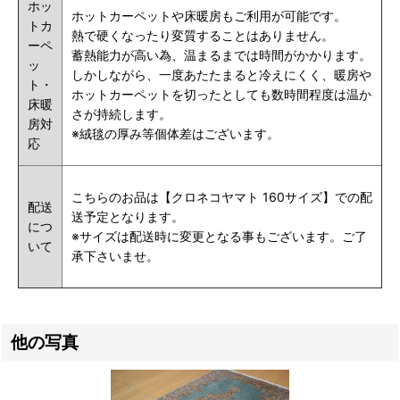
ホッ
ホットカーペットや床暖房もご利用が可能です。
トカ
熱で硬くなったり変質することはありません。
ーペ
蓄熱能力が高い為、温まるまでは時間がかかります。
ッ
しかしながら、一度あたたまると冷えにくく、暖房や
ト・
ホットカーペットを切ったとしても数時間程度は温か
床暖
さが持続します。
房対
※絨毯の厚み等個体差はございます。
応
こちらのお品は【クロネコヤマト 160サイズ】での配
配送
送予定となります。
につ
※サイズは配送時に変更となる事もございます。ご了
いて
承下さいませ。
他の写真