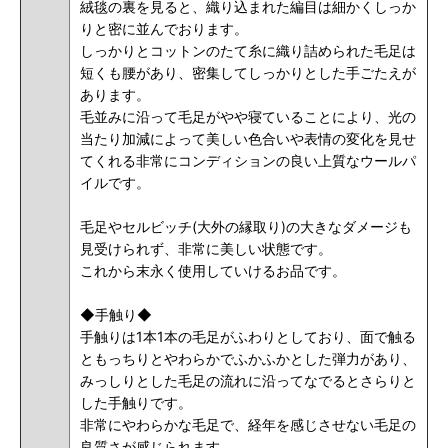
絨毯の裏を見ると、織り込まれた編目は細かくしっか
りと密に並んでおります。
しっかりとコットンのたて糸に織り詰められた毛足は
短くも腰があり、密集してしっかりとした手ごたえが
あります。
毛並みに沿って毛足がやや寝ていることにより、
光の
当たり加減によって
美しい色合いや表情の変化を見せ
てくれる非常にコンディションの良い上質なウールパ
イルです。
毛足やセルビッチ(大外の縁取り)の大きなダメージも
見受けられず、
非常に美しい状態です
。
これから末永く使用していけるお品です。
◆手触り◆
手触りは1本1本の毛足がふわりとしており、面で触る
ともっちりとやわらかでふかふかとした弾力があり、
みっしりとした毛足の流れに沿ってなでるとさらりと
した手触りです。
非常にやわらかな毛足で、経年を感じさせない毛足の
良質さが感じられます。