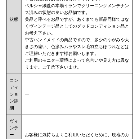
ペルシャ絨毯の本場イランでクリーニングメンテナン
ス済みの状態の良いお品物です。
状態
美品と呼べるお品ですが、あくまでも新品同様ではな
くヴィンテージ品としてのグッドコンディション品と
お考え下さい。
中古ハンドメイドの商品ですので、多少のゆがみや大
きさの違い、色滲みムラやスレ毛羽立ちほつれなどは
ご理解いただきます様お願いします。
ご利用のモニター環境によって色合いや見え方は異な
ります。ご了承下さいませ。
コン
ディ
ショ
―
ン詳
細
ヴィ
ンテ
ー
お客様に気持ちよくご利用いただくために、現地のカ