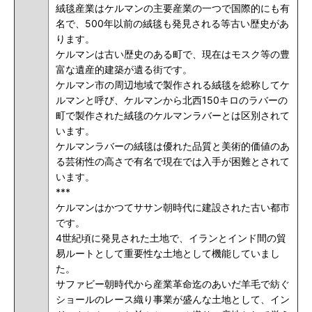
絨毯産業はケルマンの主要産業の一つで国際的にも有
名で、500年以前の絨毯も発見される等古い歴史があ
ります。
ケルマンは古い歴史のある町で、現在はモスク等の豊
富な遺産的建築が遺る街です。
ケルマン市の周辺地域で製作される絨毯を総称してケ
ルマンと呼び、ケルマンから北西150キロのラバーの
町で製作された絨毯のケルマンラバーとは区別されて
います。
ケルマンラバーの絨毯は優れた品質と美術的価値のあ
る芸術性の高さで有名で現在では入手が困難とされて
います。
***
ケルマンはかつてササン朝時代に建設された古い都市
です。
4世紀頃に発見された土地で、イランとインド間の貿
易ルートとして重要性な土地として機能していまし
た。
サファビー朝時代から産業革命迄のあいだ羊毛で紡ぐ
ショールのレース織り事業が盛んな土地として、イン