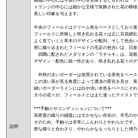
トランジの中心には細かな文様で装飾された花の模様
美しい印象を与えます。
中央のフィールドはクリーム色をベースとしており落
フィールドに所狭しと咲き乱れる花々は正に百花繚乱
よく見ていくと草木のデザインや配列、そして色合い
密に織り込まれたフィールドの毛足の色合いは、日差
四隅に配されたメダリオンの『ラチャキ』は、花瓶
デザイン・配色に統一性があり、咲き乱れる花々のデ
外枠の太いボーダーは使用されている茶色をベース
この淡い茶が見る角度によって濃淡の変化を見せ、美
細いボーダーラインには白や淡い水色をベースにそれ
大小の花々が、フィールドとはまた違ったテイストで
***手触りやコンディションについて***
高密度の織りの絨毯には欠かせない存在の、羊毛のや
そのため、手触りは非常にふんわりとやわらかです。
説明
密な織りと合わさり、やわらかなもっちりとした弾力