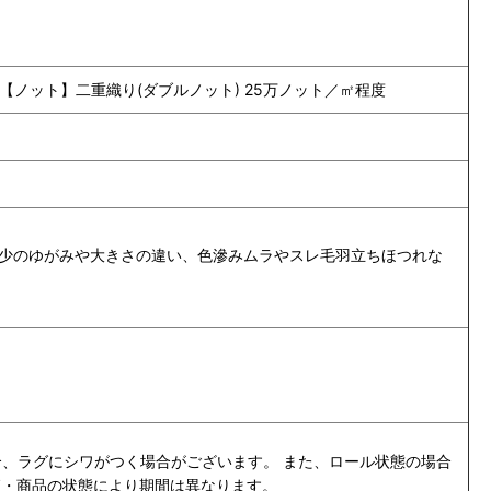
程度 【ノット】二重織り(ダブルノット) 25万ノット／㎡程度
少のゆがみや大きさの違い、色滲みムラやスレ毛羽立ちほつれな
、ラグにシワがつく場合がございます。 また、ロール状態の場合
節・商品の状態により期間は異なります。