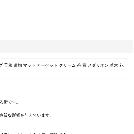
ラグ 天然 敷物 マット カーペット クリーム 茶 青 メダリオン 草木 花
る街
です。
良質な影響を与えています。