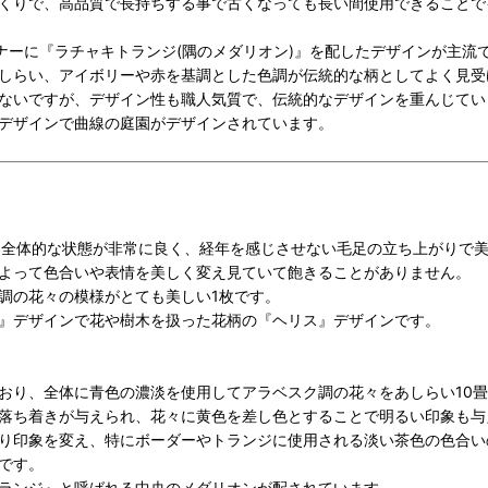
くりで、高品質で長持ちする事で古くなっても長い間使用できることで
ナーに『ラチャキトランジ(隅のメダリオン)』を配したデザインが主流
しらい、アイボリーや赤を基調とした色調が伝統的な柄としてよく見受
ないですが、
デザイン性も職人気質で、伝統的なデザインを重んじてい
デザインで曲線の庭園がデザインされています。
め全体的な状態が非常に良く、経年を感じさせない毛足の立ち上がりで
よって色合いや表情を美しく変え見ていて飽きることがありません。
調の花々の模様がとても美しい1枚です。
』デザインで花や樹木を扱った花柄の『ヘリス』デザインです。
おり、全体に青色の濃淡を使用してアラベスク調の花々をあしらい10
落ち着きが与えられ、花々に黄色を差し色とすることで明るい印象も与
り印象を変え、特にボーダーやトランジに使用される淡い茶色の色合い
です。
ランジ』と呼ばれる中央のメダリオンが配されています。