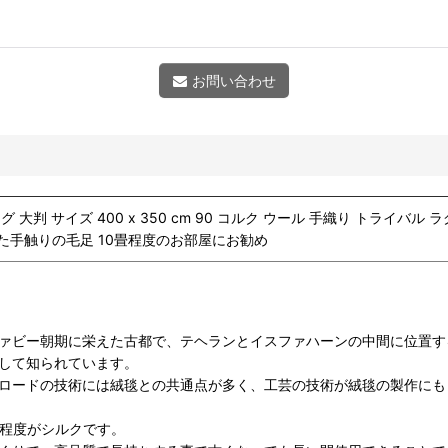
お問い合わせ
大判 サイズ 400 x 350 cm 90 コルク ウール 手織り トライバル 
た手触りの毛足 10畳程度のお部屋にお勧め
ァビー朝期に栄えた古都で、
テヘランとイスファハーンの中間に位置す
して知られています。
ロードの技術には絨毯との共通点が多く、工芸の技術が絨毯の製作にも
%程度がシルクです。