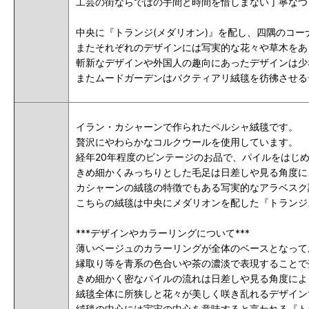
工芸の街ならではの手間と時間を惜しまない丁寧なつ
中央に『トランジ(メダリオン)』を配し、四隅のコー
またそれぞれのデザインには写実的な花々や草木をあ
斬新なデザインや外国人の趣向にあったデザインは少
またムードガーデンはバクティアリ絨毯を彷彿させる
イラン・カシャーンで作られたペルシャ絨毯です。
贅沢にやわらかなコルクウールを使用しています。
経年20年程度のビンテージのお品で、パイルをはじ
きめ細かくみっちりとした毛足は日差しや見る角度に
カシャーンの絨毯の特徴でもある写実的なアラベスク
こちらの絨毯は中央にメダリオンを配した『トランジ
***デザインやカラーリングについて***
薄いベージュのカラーリングが
全体のベースとなって
縁取り等を青系の色合いや茶の濃淡で表現することで
きめ細かく密なパイルの流れは日差しや見る角度によ
絨毯全体に所狭しと花々が美しく咲き乱れるデザイン
絨毯の中心には宇宙の中心を意味すると言われる『ト