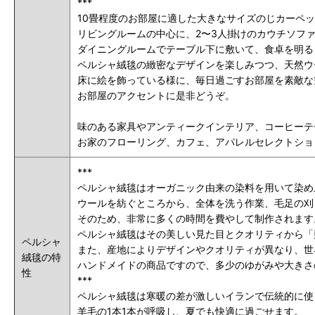
***
10畳程度のお部屋に適した大きなサイズのじカーペ
リビングルームの中心に、2〜3人掛けのカウチソフ
ダイニングルームでテーブル下に敷いて、食卓を明る
ペルシャ絨毯の緻密なデザインを楽しみつつ、天然ウ
床に絵を飾っている様に、毎日過ごすお部屋を素敵な
お部屋のアクセントに是非どうぞ。
味のある家具やアンティークインテリア、コーヒーテ
お家のフローリング、カフェ、アパレルセレクトショ
***
ペルシャ絨毯はオーガニック由来の染料を用いて染め
ウールを紡ぐところから、全体を洗う作業、毛足の刈
そのため、非常に多くの時間を費やして制作されます
ペルシャ絨毯はその美しい見た目とクオリティから「
ペルシャ
また、産地によりデザインやクオリティが異なり、世
絨毯の特
ハンドメイドの商品ですので、多少のゆがみや大きさ
性
***
ペルシャ絨毯は寒暖の差が激しいイランで伝統的に使
羊毛の1本1本が呼吸し、夏でも快適に過ごせます。