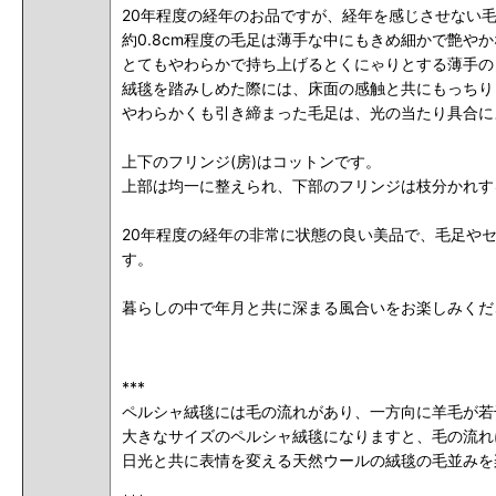
20年程度の経年のお品ですが、
経年を感じさせない
約0.8cm程度の毛足は薄手な中にもきめ細かで艶や
とてもやわらかで持ち上げるとくにゃりとする薄手の
絨毯を踏みしめた際には、床面の感触と共にもっちり
やわらかくも引き締まった毛足は、光の当たり具合に
上下のフリンジ(房)はコットンです。
上部は均一に整えられ、下部のフリンジは枝分かれす
20年程度の経年の非常に状態の良い美品で、毛足や
す。
暮らしの中で年月と共に深まる風合いをお楽しみくだ
***
ペルシャ絨毯には毛の流れがあり、一方向に羊毛が若
大きなサイズのペルシャ絨毯になりますと、毛の流れ
日光と共に表情を変える天然ウールの絨毯の毛並みを