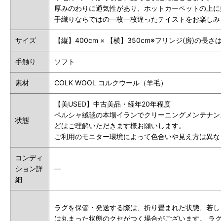
厚みのわりに通気性があり、ホットカーペットの上に
手織りならではの一枚一枚違ったテイストをお楽しみ
サイズ
【縦】400cm × 【横】350cm※フリンジ(房)の長
手触り
ソフト
素材
COLK WOOL コルクウール（羊毛）
【美USED】中古美品・経年20年程度
ペルシャ絨毯の本場イランでクリーニングメンテナン
状態
どはご理解いただきます様お願いします。
ご利用のモニター環境によって色合いや見え方は異な
コンディ
ション詳
―
細
ラグを保管・発送する際は、折り畳まれた状態、若し
は丸まった状態のクセがつく場合がございます。 ラ