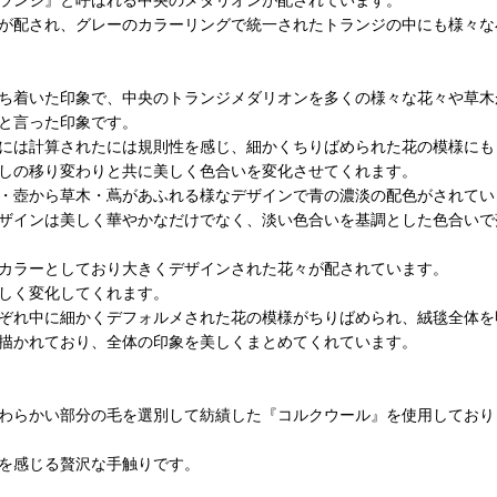
が配され、グレーのカラーリングで統一されたトランジの中にも様々な
ち着いた印象で、中央のトランジメダリオンを多くの様々な花々や草木
と言った印象です。
には計算されたには規則性を感じ、細かくちりばめられた花の模様にも
しの移り変わりと共に美しく色合いを変化させてくれます。
・壺から草木・蔦があふれる様なデザインで青の濃淡の配色がされてい
ザインは美しく華やかなだけでなく、淡い色合いを基調とした色合いで
カラーとしており大きくデザインされた花々が配されています。
しく変化してくれます。
ぞれ中に細かくデフォルメされた花の模様がちりばめられ、絨毯全体を
描かれており、全体の印象を美しくまとめてくれています。
わらかい部分の毛を選別して紡績した『コルクウール』を使用しており
を感じる贅沢な手触りです。