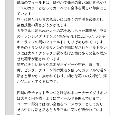
絨毯のフィールドは、鮮やかで発色の良い深い青色がベ
ースのカラーとなってカーペット全体を明るい印象にし
ています。
均一に保たれた青の色合いには多くの羊毛を必要とし、
染色技術の高さがうかがえます。
カラフルに彩られた大小の花をあしらった花束が、中央
のトランジメダリオンと4隅から円形に広がったラチャ
キトランジの間のフィールドにちりばめられています。
中央のトランジメダリオンの下部に配されたサルトラン
ジには大きくクジャクが翼を広げた様に多くの花を咲か
せた花束が配されています。
非常に美しい花々や草木がネイビーや空色、白、青、
黄、ピンク、グリーン等の濃淡を使ってカラフルで活き
活きと華やかに描かれており、細かな花々の文様が、浮
かび上がってくる様です。
四隅のラチャキトランジと呼ばれるコーナーメダリオン
は大きく円を描くようにフィールドを囲んでいます。
コーナー部分では淡い空色をベースカラーとしており、
その中には活き活きとカラフルに花々が描かれていま