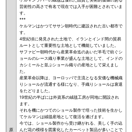
芸術性の高さで有名で現在では入手が困難とされていま
す。
***
ケルマンはかつてササン朝時代に建設された古い都市で
す。
4世紀頃に発見された土地で、イランとインド間の貿易
ルートとして重要性な土地として機能していました。
サファビー朝時代から産業革命迄のあいだ羊毛で紡ぐシ
ョールのレース織り事業が盛んな土地として、インドの
カシミールと並ぶショール織りの産地として栄えまし
た。
産業革命以降は、ヨーロッパで主流となる安価な機械織
りショールが流通する様になり、手織りショールは衰退
をたどりました。
19世紀の半ばには外資系の絨毯工房が同地に開設され
ます。
それを機にかつてのショール製作で培った技術を生かし
てケルマンは絨毯産地として復活を遂げます。
今では、ショール製作から受け継がれる、美しく手の込
原
んだ花の模様を図案化したカーペット製品が多いことで