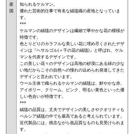
産
知られるケルマン。
国
優れた芸術的仕事で有名な絨毯織の産地となっていま
す。
***
ケルマンの絨毯のデザインは繊細で華やかな花の模様が
特徴です。
色とりどりのカラフルな美しい花に埋め尽くされたデザ
インは『ヘサルゴル(＝千の花の絨毯)』と呼ばれ、ケル
マンを代表するデザインです。
この美しい花々のデザインは高地の砂漠にある緑の少な
い地だからこその自然への憧れの込められ発達してきた
デザインと言われています。
ウール主体で織られるケルマンの絨毯は、鮮やかな赤、
アイボリー、クリーム、ピンク、明るい黄色といった優
しい色合いが特徴です。
***
絨毯の品質は、丈夫でデザインの美しさやクオリティも
ペルシア絨毯の中でも最高であると考えられています。
近代製品には、残念ながら低品質なものも見受けられま
す。