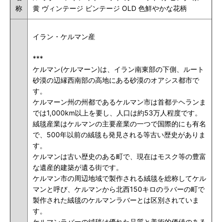
称
黄 ヴィンテージ ビンテージ OLD 色鮮やかな花柄
イラン・ケルマン産
***
ケルマン(ケルマーン)は、イラン南東部の下側、ルート
砂漠の辺縁西南部の高地にある砂漠のオアシス都市で
す。
ケルマーン州の州都であるケルマン市は首都テヘランま
では1,000km以上を要し、人口は約53万人程度です。
絨毯産業はケルマンの主要産業の一つで国際的にも有名
で、500年以前の絨毯も発見される等古い歴史がありま
す。
ケルマンは古い歴史のある町で、現在はモスク等の豊富
な遺産的建築が遺る街です。
ケルマン市の周辺地域で製作される絨毯を総称してケル
マンと呼び、ケルマンから北西150キロのラバーの町で
製作された絨毯のケルマンラバーとは区別されていま
す。
ケルマンラバーの絨毯は優れた品質と美術的価値のある