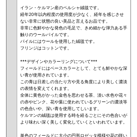
イラン・ケルマン産のペルシャ絨毯です。
経年20年以内程度の使用度が少なく、経年を感じさせ
ない非常に状態の良い美品と言えるお品です。
非常に色鮮やかな発色の毛足で、きめ細かな弾力ある手
触りのウールパイルです。
パイルにはウールを使用した絨毯です。
フリンジはコットンです。
***デザインやカラーリングについて
***
フィールドにはベースカラーとして、とても鮮やかな深
い青が使用されています。
この青は日差しの当たり方や見る角度により美しく濃淡
の
表情
を変えてくれます。
全体に黄色がかった金色を思わせる茶、淡い水色や花々
の赤やピンク、花や葉に使われているグリーンの
濃淡
等
の
色合いや
、深い青を使用してしいます。
ケルマンの絨毯は使用する時を経るごとにその色合いが
より味わい深く美しく変化していくといわれています。
単色のフィールドに大小の円形ロゼッタ模様や花の咲い