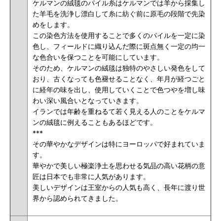
ケルマンの絨毯のパイル糸はケルマンでは羊から採集し
た羊毛を洗浄し漂白して糸に紡ぐ前に原毛の段階で先染
めをします。
この染色方法を使用することで多くのパイルを一定に染
色し、フィールドに織り込んだ際に斑点無く一定の均一
な色合いを保つことを可能にしています。
そのため、ケルマンの絨毯は独特のやさしい発色をして
おり、古くなっても色褪せることなく、年月が経つごと
に経年の味を出し、使用していくことで色つやを増し味
わい深い風合いとなっていきます。
イランでは年齢を重ねるて若く見える人のことをケルマ
ンの絨毯に例えることもあるほどです。
***
その華やかなデザインは特にヨーロッパで好まれていま
す。
華やかで美しい極楽浄土を思わせる
気品の高い
花柄の意
匠は日本でも非常に人気があります。
美しいデザインは王室からの人気も高く、長年に渡り世
界から認められてきました。