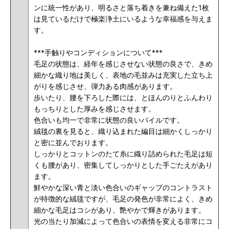
ンに統一性があり、明るさと落ち着きを兼ね備えた1枚
は
見ているだけで極楽浄土にいるような幸福感を与えま
す
。
***手触りやコンディションについて
***
毛足の状態は、経年を感じさせない状態の良さで、きめ
細かな
織り地は美しく、表地の
毛並みは充実した立ち上
がりを感じさせ、弾力ある肉感があります。
歩いたり、腰を下ろした際には、とほんのりとふんわり
もっちり
とした厚みを感じさせます。
色合いも均一で非常に状態の良いパイルです。
絨毯の裏を見ると、織り込まれた編目は細かくしっかり
と密に並んでおります。
しっかりとコットンのたて糸に織り詰められた毛足は短
くも腰があり、密集してしっかりとした手ごたえがあり
ます。
鮮やかな深い青と淡い色合いのギャップのコントラスト
が特徴的な絨毯ですが、毛足の発色が非常によく、きめ
細かな毛足はコシがあり、艶やかで輝きがあります。
光の当たり加減によって色合いの表情を変える非常にコ