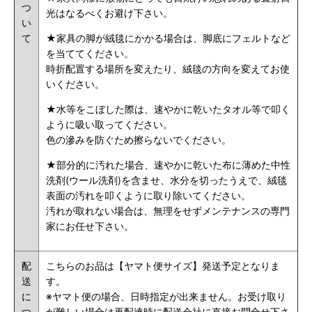
つ
光はなるべくお避け下さい。
い
て
★家具の脚が絨毯にかかる場合は、脚底にフェルトなど
を当ててください。
時折配置する場所を変えたり、絨毯の方向を変えてお使
いください。
★水等をこぼした際は、速やかに乾いたタオル等で叩く
ように吸い取ってください。
色の滲みを防ぐため擦らないでください。
★部分的に汚れた場合、速やかに乾いた布に薄めた中性
洗剤(ウール洗剤)を含ませ、水分を切ったうえで、絨毯
表面の汚れを叩くように取り除いてください。
汚れが取れない場合は、無理をせずメンテナンスの専門
家にお任せ下さい。
配
こちらのお品は【ヤマト便サイズ】発送予定となりま
送
す。
に
※ヤマト便の場合、日時指定が出来ません。お受け取り
つ
が難しい場合は再配達時に配送会社に直接お問合せ下さ