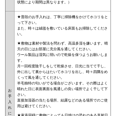
状態により期間は異なります。
）
★
普段のお手入れは、丁寧に掃除機をかけてホコリをと
って下さい。
また、時々は絨毯を敷いている床面もお掃除してくださ
い。
★敷物は素材や製法を問わず、高温多湿を嫌います。晴
天の日にはお部屋に充分風を通してください。
ウール製品は湿気に弱いので乾燥を保つようお願いしま
す。
月一回程度陰干しをして乾燥させ、日光に当てて干し、
外に出して裏からはたいてホコリを出し、時々四隅をめ
くって風を通してください。
羊毛独特の匂いがでる場合がございます。その際はよく
晴れた日に表面裏面を風通しの良い場所でよく干して下
お
さい。
手
直接加湿器の当たる場所、結露などのある場所でのご使
入
用は避けてください。
れ
に
★家具同様に敷物にとっても日焼けの恐れのある直射日