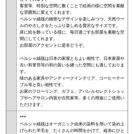
客室等、特別な空間に敷くことで絵画の様に空間を素敵
な雰囲気に変えてくれます。
ペルシャ絨毯の緻密なデザインを楽しみつつ、天然ウー
ルのやさしさをたっぷり楽しめる贅沢なサイズです。
床に絵を飾っている様に、毎日過ごすお部屋を素敵な空
間にしてくれます。
お部屋のアクセントに是非どうぞ
。
ペルシャ絨毯は日本の家屋ともよい相性で、日本家屋や
古い和箪笥等の和の装いを纏った空間にも適しておりま
す。
味のある家具やアンティークインテリア、コーヒーテー
ブル等と良い相性です。
お家のフローリング、カフェ、アパレルセレクトショッ
プやヘアサロン内装や古民家等、多くの用途にご使用い
ただけます。
***
ペルシャ絨毯はオーガニック由来の染料を用いて染め上
げられた羊毛を、たくさんの時間をかけて、縦糸にひと