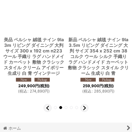
美品 ペルシャ 絨毯 ナイン 9la
新品 ペルシャ 絨毯 ナイン 9la
3m リビング ダイニング 大判
3.5m リビング ダイニング 大
サイズ 300 x 192 cm n223
判 サイズ 354 x 252 cm 38
ウール 手織り ラグ ハンドメイ
コルク ウール シルク 手織り
ド カーペット 敷物 クラシック
ラグ ハンドメイド カーペット
スタイル クリーム アイボリー
敷物 クラシック スタイル クリ
生成り 白 青 ヴィンテージ
ーム 生成り 白 青
249,900
円
(税別)
259,900
円
(税別)
(
税込
:
274,890
円
)
(
税込
:
285,890
円
)
ホーム