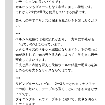
ンディションの良いパイルです。
セルビッジもダメージもなく非常に美しい状態です。
これから2世代3世代と使用していけるお品です。
暮らしの中で年月と共に深まる風合いをお楽しみくださ
い。
***
ペルシャ絨毯には毛の流れがあり、一方向に羊毛が若
干”ねている”様になっています。
大きなサイズのペルシャ絨毯になりますと、毛の流れに
光が反射して、光の当たる方向によって、見え方も若干
変化してまいります。
日光と共に表情を変える天然ウールの絨毯の毛並みを楽
しめるのも大きなサイズならではです。
***
リビングルームの中心に、2〜3人掛けのカウチソファ
ーの前に敷いて、テーブルも置くことのできる大きなサ
イズです。
ダイニングルームでテーブル下に敷いて、食卓を明るく
してくれます。