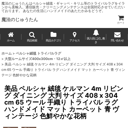
魔法のじゅうたんはペルシャ絨毯・ギャッベ・キリム等のトライバルラグをイラ
ンから直輸入。通信販売・クリーニングメンテナンスは全国対応させていただい
ております。 あなたの生活にハンドメイドのあたたかみをどうぞ。
魔法のじゅうたん
カート
購入前に試し敷
ホーム
商品検索
商品カテゴリ
アクセス
問い合わせ
き
ホーム
>
ペルシャ絨毯 トライバルラグ
>
大型ルームサイズ400x300cm・12㎡以上
>
美品 ペルシャ 絨毯 ケルマン 4m リビング ダイニング 大判 サイズ 408 x 304
cm 65 ウール 手織り トライバル ラグ ハンドメイド マット カーペット 青 ヴィン
テージ 色鮮やかな花柄
美品 ペルシャ 絨毯 ケルマン 4m リビン
グ ダイニング 大判 サイズ 408 x 304
cm 65 ウール 手織り トライバル ラグ
ハンドメイド マット カーペット 青 ヴ
ィンテージ 色鮮やかな花柄