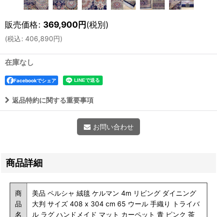
販売価格
:
369,900
円
(税別)
(
税込
:
406,890
円
)
在庫なし
Facebookでシェア
返品特約に関する重要事項
お問い合わせ
商品詳細
商
美品 ペルシャ 絨毯 ケルマン 4m リビング ダイニング
品
大判 サイズ 408 x 304 cm 65 ウール 手織り トライバ
名
ル ラグ ハンドメイド マット カーペット 青 ピンク 茶