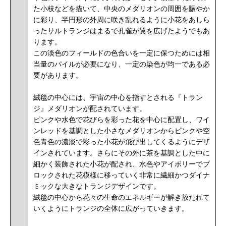
た小枝などを描いて、中央のメダリオンの周囲を賑やか
に彩り、
半円形の外周に咲き乱れるように小花をあしら
ったサルトランジはまるで孔雀が翼を広げたようでもあ
ります。
この淡色のフィールドの色合いを一定に保つためには
相
当量のパイルが必要になり、一定の染色が均一である必
要があります。
絨毯の中心には、宇宙の中心を指すとされる『トラン
ジ』メダリオンが配されています。
ピンクや水色で花びらを彩った花を中心に配置し、ワイ
ンレッドを基調とした小さなメダリオンからピンクや空
色青色の濃淡で彩った小花が飛び出してくるようにデザ
インされています。さらにその外に茶を基調とした中に
細かく装飾された小花が配され、水色やアイボリーでブ
ロックされた花模様に移っていく非常に繊細かつダイナ
ミックな大きなトランジデザインです。
絨毯の中心から花々の生命のエネルギーが解き放たれて
いくようにトランジの全体に広がっていきます。