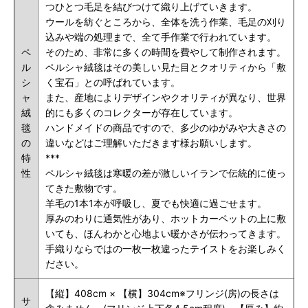
つひとつ毛足を結びつけて織り上げていきます。
ウールを紡ぐところから、全体を洗う作業、毛足の刈り
込みや端の処理まで、全て手作業で行われています。
ペ
そのため、非常に多くの時間を費やして制作されます。
ル
ペルシャ絨毯はその美しい見た目とクオリティから「敷
シ
く宝石」との呼ばれています。
ャ
また、産地によりデザインやクオリティが異なり、世界
絨
的にも多くのコレクターが存在しています。
毯
ハンドメイドの商品ですので、多少のゆがみや大きさの
の
違いなどはご理解いただきます様お願いします。
特
***
性
ペルシャ絨毯は寒暖の差が激しいイランで伝統的に使っ
てきた敷物です。
羊毛の1本1本が呼吸し、夏でも快適に過ごせます。
厚みのわりに通気性があり、ホットカーペットの上に敷
いても、ほんわかと心地よい暖かさが伝わってきます。
手織りならではの一枚一枚違ったテイストをお楽しみく
ださい。
【縦】408cm × 【横】304cm※フリンジ(房)の長さは
サ