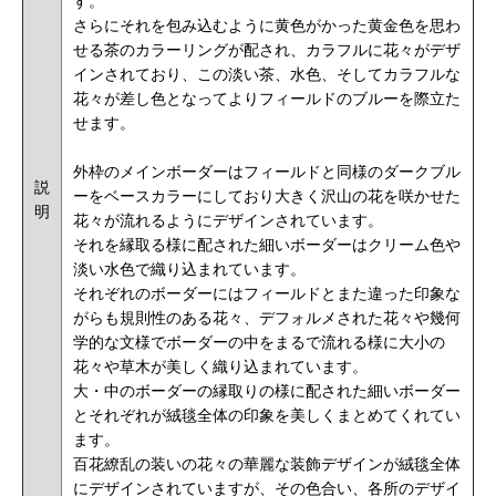
す。
さらにそれを包み込むように黄色がかった黄金色を思わ
せる茶のカラーリングが配され、カラフルに花々がデザ
インされており、この淡い茶、水色、そしてカラフルな
花々が差し色となってよりフィールドのブルーを際立た
せます。
外枠のメインボーダーはフィールドと同様のダークブル
説
ーをベースカラーにしており大きく沢山の花を咲かせた
明
花々が流れるようにデザインされています。
それを縁取る様に配された細いボーダーはクリーム色や
淡い水色で織り込まれています。
それぞれのボーダーにはフィールドとまた違った印象な
がらも規則性のある花々、デフォルメされた花々や幾何
学的な文様でボーダーの中をまるで流れる様に大小の
花々や草木が美しく織り込まれています。
大・中のボーダーの縁取りの様に配された細いボーダー
とそれぞれが絨毯全体の印象を美しくまとめてくれてい
ます。
百花繚乱の装いの花々の華麗な装飾デザインが絨毯全体
にデザインされていますが、その色合い、各所のデザイ