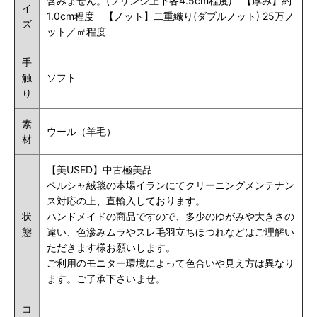
含みません。(フリンジ上下各4.5cm程度) 【厚み】約
イ
1.0cm程度 【ノット】二重織り(ダブルノット) 25万ノ
ズ
ット／㎡程度
手
触
ソフト
り
素
ウール（羊毛）
材
【美USED】中古極美品
ペルシャ絨毯の本場イランにてクリーニングメンテナン
ス対応の上、直輸入しております。
状
ハンドメイドの商品ですので、多少のゆがみや大きさの
態
違い、色滲みムラやスレ毛羽立ちほつれなどはご理解い
ただきます様お願いします。
ご利用のモニター環境によって色合いや見え方は異なり
ます。ご了承下さいませ。
コ