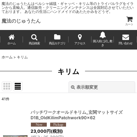
魔法のじゅうたんはペルシャ絨毯・ギャッベ・キリム等のトライバルラグをイラ
ンから直輸入。通信販売・クリーニングメンテナンスは全国対応させていただい
ております。 あなたの生活にハンドメイドのあたたかみをどうぞ。
魔法のじゅうたん
カート
購入前に試し敷
ホーム
商品検索
商品カテゴリ
アクセス
問い合わせ
き
ホーム
>
キリム
キリム
表示順変更
閉じる
41
件
サブカテゴリ
:
パッチワークオールドキリム_玄関マットサイズ
D1B_OldKilimPatchwork90x62
表示数
:
23,000
円
(税別)