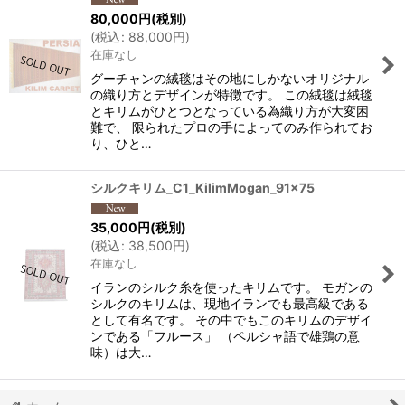
80,000
円
(税別)
(
税込
:
88,000
円
)
在庫なし
グーチャンの絨毯はその地にしかないオリジナル
の織り方とデザインが特徴です。 この絨毯は絨毯
とキリムがひとつとなっている為織り方が大変困
難で、 限られたプロの手によってのみ作られてお
り、ひと…
シルクキリム_C1_KilimMogan_91x75
35,000
円
(税別)
(
税込
:
38,500
円
)
在庫なし
イランのシルク糸を使ったキリムです。 モガンの
シルクのキリムは、現地イランでも最高級である
として有名です。 その中でもこのキリムのデザイ
ンである「フルース」 （ペルシャ語で雄鶏の意
味）は大…