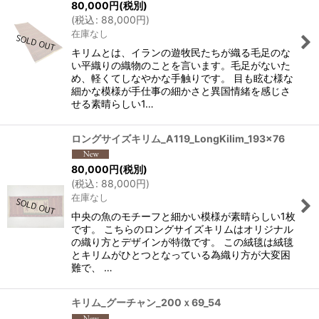
80,000
円
(税別)
(
税込
:
88,000
円
)
在庫なし
キリムとは、イランの遊牧民たちが織る毛足のな
い平織りの織物のことを言います。毛足がないた
め、軽くてしなやかな手触りです。 目も眩む様な
細かな模様が手仕事の細かさと異国情緒を感じさ
せる素晴らしい1…
ロングサイズキリム_A119_LongKilim_193x76
80,000
円
(税別)
(
税込
:
88,000
円
)
在庫なし
中央の魚のモチーフと細かい模様が素晴らしい1枚
です。 こちらのロングサイズキリムはオリジナル
の織り方とデザインが特徴です。 この絨毯は絨毯
とキリムがひとつとなっている為織り方が大変困
難で、 …
キリム_グーチャン_200ｘ69_54