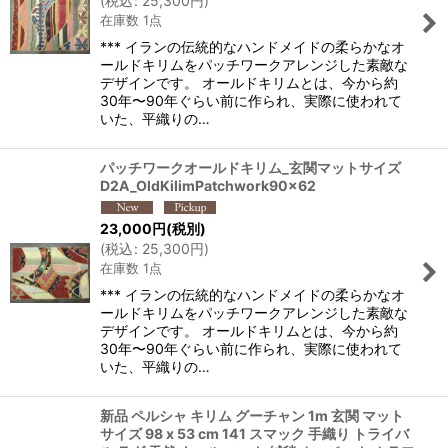
(
税込
:
25,300
円
)
並び順
:
在庫数 1点
*** イランの伝統的なハンドメイドの柔らかなオ
絞り込む
ールドキリムをパッチワークアレンジした素敵な
デザインです。 オールドキリムとは、今から約
30年〜90年ぐらい前に作られ、実際に使われて
いた、平織りの…
パッチワークオールドキリム_玄関マットサイズ
D2A_OldKilimPatchwork90x62
23,000
円
(税別)
(
税込
:
25,300
円
)
在庫数 1点
*** イランの伝統的なハンドメイドの柔らかなオ
ールドキリムをパッチワークアレンジした素敵な
デザインです。 オールドキリムとは、今から約
30年〜90年ぐらい前に作られ、実際に使われて
いた、平織りの…
新品 ペルシャ キリム グーチャン 1m 玄関 マット
サイズ 98 x 53 cm 141 スマック 手織り トライバ