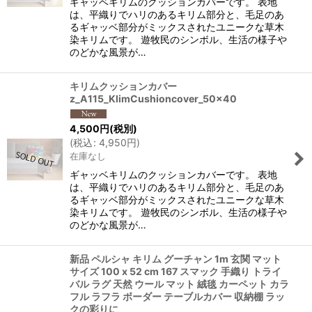
ギャッベキリムのクッションカバーです。 表地
は、平織りでハリのあるキリム部分と、毛足のあ
るギャッベ部分がミックスされたユニークな草木
染キリムです。 遊牧民のシンボル、生活の様子や
のどかな風景が…
キリムクッションカバー
z_A115_KlimCushioncover_50x40
4,500
円
(税別)
(
税込
:
4,950
円
)
在庫なし
ギャッベキリムのクッションカバーです。 表地
は、平織りでハリのあるキリム部分と、毛足のあ
るギャッベ部分がミックスされたユニークな草木
染キリムです。 遊牧民のシンボル、生活の様子や
のどかな風景が…
新品 ペルシャ キリム グーチャン 1m 玄関 マット
サイズ 100 x 52 cm 167 スマック 手織り トライ
バル ラグ 天然 ウール マット 絨毯 カーペット カラ
フル ラフラ ボーダー テーブルカバー 収納棚 ラッ
クの彩りに