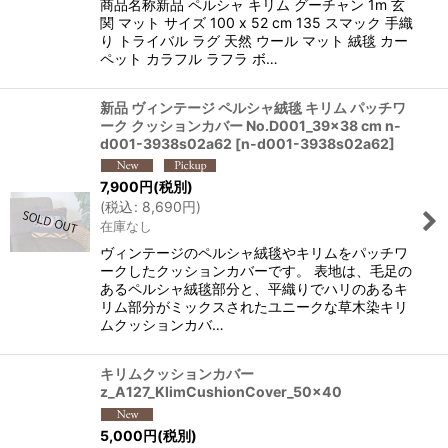
商品名称新品 ペルシャ キリム グーチャン 1m 玄
関 マット サイズ 100 x 52 cm 135 スマック 手織
り トライバル ラグ 天然 ウール マット 絨毯 カー
ペット カラフル ラフラ ボ…
新品 ヴィンテージ ペルシャ絨毯 キリム パッチワ
ーク クッションカバー No.D001_39x38 cm n-
d001-3938s02a62
[
n-d001-3938s02a62
]
7,900
円
(税別)
(
税込
:
8,690
円
)
在庫なし
ヴィンテージのペルシャ絨毯やキリムをパッチワ
ークしたクッションカバーです。 表地は、毛足の
あるペルシャ絨毯部分と、平織りでハリのあるキ
リム部分がミックスされたユニークな草木染キリ
ムクッションカバ…
キリムクッションカバー
z_A127_KlimCushionCover_50x40
5,000
円
(税別)