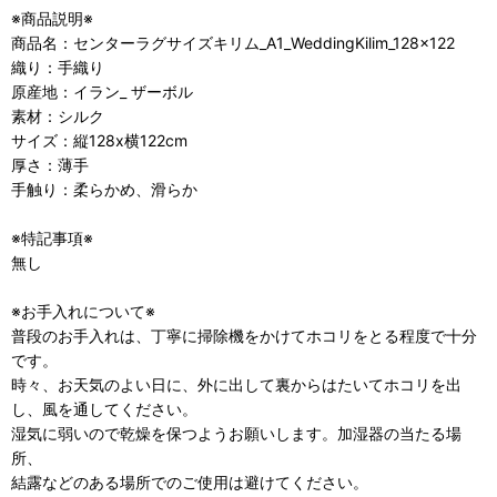
※商品説明※
商品名：センターラグサイズキリム_A1_WeddingKilim_128x122
織り：手織り
原産地：イラン_ ザーボル
素材：シルク
サイズ：縦128x横122cm
厚さ：薄手
手触り：柔らかめ、滑らか
※特記事項※
無し
※お手入れについて※
普段のお手入れは、丁寧に掃除機をかけてホコリをとる程度で十分
です。
時々、お天気のよい日に、外に出して裏からはたいてホコリを出
し、風を通してください。
湿気に弱いので乾燥を保つようお願いします。加湿器の当たる場
所、
結露などのある場所でのご使用は避けてください。