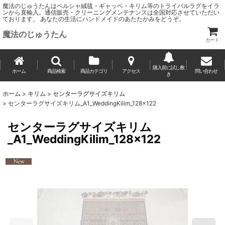
魔法のじゅうたんはペルシャ絨毯・ギャッベ・キリム等のトライバルラグをイラ
ンから直輸入。通信販売・クリーニングメンテナンスは全国対応させていただい
ております。 あなたの生活にハンドメイドのあたたかみをどうぞ。
魔法のじゅうたん
カート
購入前に試し敷
ホーム
商品検索
商品カテゴリ
アクセス
問い合わせ
き
ホーム
>
キリム
>
センターラグサイズキリム
>
センターラグサイズキリム_A1_WeddingKilim_128x122
センターラグサイズキリム
_A1_WeddingKilim_128x122