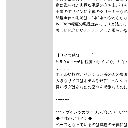
密に織られた肉厚な毛足の立ち上がりも
王道のデザインに全体のクリーミーな色
絨毯全体の毛足は、1本1本のやわらか
約1.3cm程度の毛足はみっしりと詰ま
美しい色合いやふわふわとした柔らかな
--------
【サイズ感は、、、】
約5.9㎡・〜6帖程度のサイズで、大
す。。。
ホテルや旅館、ペンション等の人の集ま
大きなサイズはホテルや旅館、ペンショ
良いラグはあなたの空間を特別なものに
--------
***デザインやカラーリングについて***
◆全体のデザイン◆
ベースとなっているのは絨毯の全体には