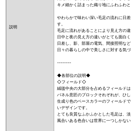
キメ細かく詰まった織り地にふわふわと
やわらかで味わい深い毛足の流れに日差
す。
説明
毛足に流れがあることにより見え方の違
日中と夜の見え方の違いがとても面白く
日差し、影、部屋の電気、間接照明など
日々の暮らしの中で美しさに対する気づ
--------
◆各部位の説明◆
◇フィールド◇
絨毯中央の大部分を占めるフィールドは
パネル意匠のブロックそれぞれが、ひし
生成り色のベースカラーのフィールドで
いデザインです。
とても良質なふかふかとした毛足は、淡
風合いある色合いは世界に一つしかない
--------