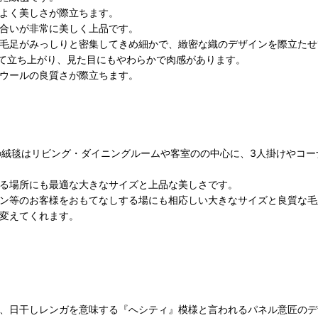
よく美しさが際立ちます。
合いが非常に美しく上品です。
な毛足がみっしりと密集してきめ細かで、緻密な織のデザインを際立た
って立ち上がり、見た目にもやわらかで肉感があります。
ウールの良質さが際立ちます。
判の絨毯はリビング・ダイニングルームや客室のの中心に、3人掛けやコ
る場所にも最適な大きなサイズと上品な美しさです。
ン等のお客様をおもてなしする場にも相応しい大きなサイズと良質な毛
変えてくれます。
、日干しレンガを意味する『へシティ』模様と言われるパネル意匠のデ