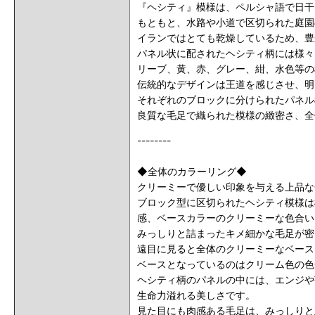
『ヘシティ』模様は、ペルシャ語で日干
もともと、水路や小道で区切られた庭園
イランではとても乾燥しているため、豊
パネル状に配されたヘシティ柄には様々
リーブ、黄、赤、グレー、紺、水色等の
伝統的なデザインは王道を感じさせ、明
それぞれのブロックに分けられたパネル
良質な毛足で織られた模様の緻密さ、全
--------
◆全体のカラーリング◆
クリーミーで優しい印象を与える上品な
ブロック型に区切られたヘシティ模様は
感、ベースカラーのクリーミーな色合い
みっしりと詰まったキメ細かな毛足が密
遠目に見ると全体のクリーミーなベース
ベースとなっているのはクリーム色の色
ヘシティ柄のパネルの中には、エンジや
生命力溢れる美しさです。
見た目にも肉感ある毛足は、みっしりと