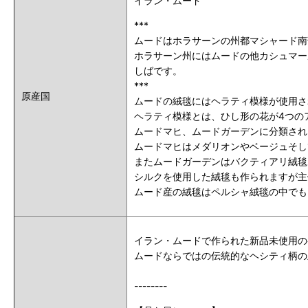
イラン・ムード
***
ムードはホラサーンの州都マシャード南
ホラサーン州にはムードの他カシュマー
しばです。
***
原産国
ムードの絨毯にはヘラティ模様が使用さ
ヘラティ模様とは、ひし形の花が4つの
ムードマヒ、ムードガーデンに分類され
ムードマヒはメダリオンやベージュそし
またムードガーデンはバクティアリ絨毯
シルクを使用した絨毯も作られますが主
ムード産の絨毯はペルシャ絨毯の中でも
イラン・ムードで作られた新品未使用の
ムードならではの伝統的なヘシティ柄の
--------