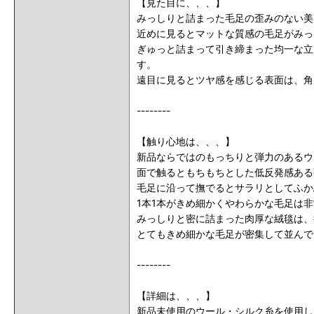
【見た目に、、、】
みっしりと詰まった毛足の歪みのない美
近めに見るとマットな質感の毛足がみっ
ぎゅっと詰まって引き締まった均一な立
す。
遠目に見るとツヤ感を感じる表面は、角
--------
【触り心地は、、、】
新品ならではのもっちりと弾力のあるウ
面で触るともちもちとした低反発感ある
毛足に沿って撫でるとサラリとしてふか
1本1本がきめ細かくやわらかな毛足は
みっしりと密に詰まった
肉厚な絨毯は、
とてもきめ細かな毛足が密集して並んで
--------
【詳細は、、、】
新品未使用のウール・シルク糸を使用し