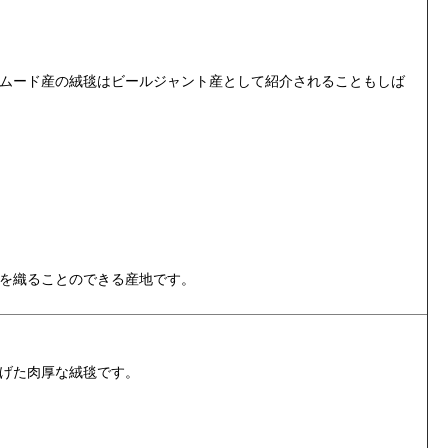
ムード産の絨毯はビールジャント産として紹介されることもしば
。
を織ることのできる産地です。
げた肉厚な絨毯です。