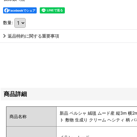
Facebookでシェア
数量
:
返品特約に関する重要事項
商品詳細
新品 ペルシャ 絨毯 ムード産 縦3m 横2m
商品名称
ト 敷物 生成り クリーム ヘシティ 柄 パ