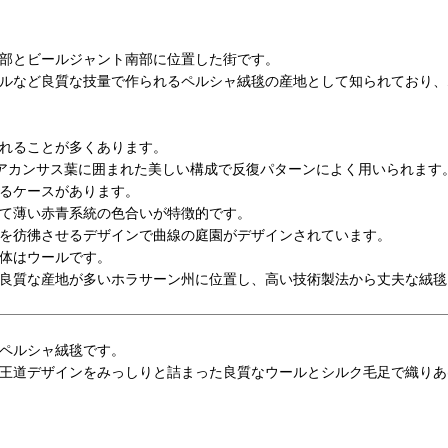
部とビールジャント南部に位置した街です。
ルなど良質な技量で作られるペルシャ絨毯の産地として知られており、
れることが多くあります。
アカンサス葉に囲まれた美しい構成で反復パターンによく用いられます
るケースがあります。
て薄い赤青系統の色合いが特徴的です。
を彷彿させるデザインで曲線の庭園がデザインされています。
体はウールです。
良質な産地が多いホラサーン州に位置し、高い技術製法から丈夫な絨毯
ペルシャ絨毯です。
王道デザインをみっしりと詰まった良質なウールとシルク毛足で織りあ