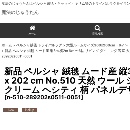
魔法のじゅうたんはペルシャ絨毯・ギャッベ・キリム等のトライバルラグをイラン
魔法のじゅうたん
ホーム
商品検索
ホーム
>
ペルシャ絨毯 トライバルラグ
>
大型ルームサイズ300x200cm・6㎡〜
>
新品 ペルシャ 絨毯 ムード産 縦3m 横2m 6㎡ 〜6帖 リビング ダイニング 客室 大判 
289202s0511-0051
新品 ペルシャ 絨毯 ムード産 縦3
x 202 cm No.510 天然 
クリーム ヘシティ 柄 パネルデザイン
[
n-510-289202s0511-0051
]