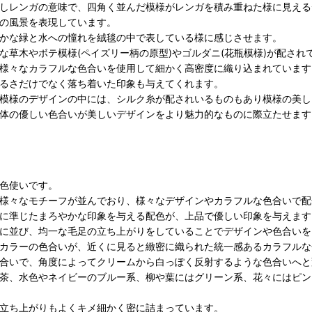
しレンガの意味で、四角く並んだ模様がレンガを積み重ねた様に見える
の風景を表現しています。
かな緑と水への憧れを絨毯の中で表している様に感じさせます。
な草木やボテ模様(ペイズリー柄の原型
)やゴルダニ(花瓶模様)が配され
様々なカラフルな色合いを使用して細かく高密度に織り込まれています
るさだけでなく落ち着いた印象も与えてくれます。
模様のデザインの中には、シルク糸が配されいるものもあり模様の美し
体の優しい色合いが美しいデザインをより魅力的なものに際立たせます
色使いです。
様々なモチーフが並んでおり、様々なデザインやカラフルな色合いで配
に準じたまろやかな印象を与える配色が、上品で優しい印象を与えます
に並び、均一な毛足の立ち上がりをしていることでデザインや色合いを
カラーの色合いが、近くに見ると緻密に織られた統一感あるカラフルな
合いで、角度によってクリームから白っぽく反射するような色合いへと
茶、水色やネイビーのブルー系、柳や葉にはグリーン系、花々にはピン
立ち上がりもよくキメ細かく密に詰まっています。