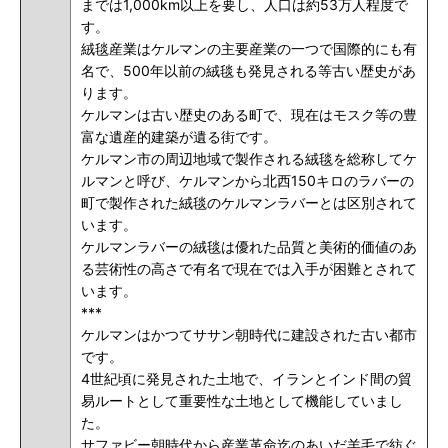
までは1,000km以上を要し、人口は約53万人程度で
す。
絨毯産業はケルマンの主要産業の一つで国際的にも有
名で、500年以前の絨毯も発見される等古い歴史があ
ります。
ケルマンは古い歴史のある町で、現在はモスク等の豊
富な遺産的建築が遺る街です。
ケルマン市の周辺地域で製作される絨毯を総称してケ
ルマンと呼び、ケルマンから北西150キロのラバーの
町で製作された絨毯のケルマンラバーとは区別されて
います。
ケルマンラバーの絨毯は優れた品質と美術的価値のあ
る芸術性の高さで有名で現在では入手が困難とされて
います。
***
ケルマンはかつてササン朝時代に建設された古い都市
です。
4世紀頃に発見された土地で、イランとインド間の貿
易ルートとして重要性な土地として機能していまし
た。
サファビー朝時代から産業革命迄のあいだ羊毛で紡ぐ