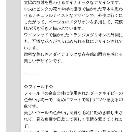
太陽の放射を思わせるダイナミックなデザインです。
中央はピンクの花々や緑の濃淡で描かれた草木を思わ
せるナチュラルテイストなデザインで、外側に行くに
したがって、ベージュのメダリオンを多用して、花模
様が活き活きと描かれています。
ワインレッドで描かれたトランジメダリオンの外側に
も、可憐な花々がちりばめられる様にデザインされて
います。
緻密な美しさとダイナミックな存在感の両方を感じる
美しいデザインです。
--------
◇フィールド◇
フィールドの余白全体に使用されたダークネイビーの
色合いは均一で、近めにマットで遠目にツヤ感ある印
象です。
美しいウールの色合いは良質な毛足に艶めき映し出さ
れて、見る角度や日差しで美しく表情を変えてくれま
す。
フィールドは、ケルマンならではの美しい花々がちり