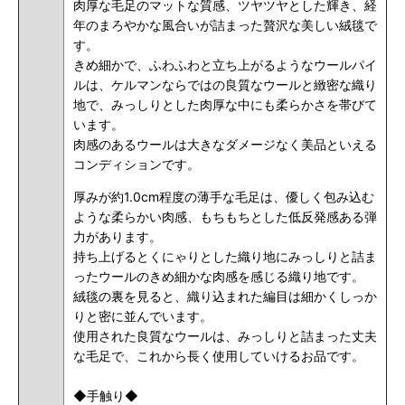
肉厚な毛足のマットな質感、ツヤツヤとした輝き、経
年のまろやかな風合いが詰まった贅沢な美しい絨毯で
す。
きめ細かで、ふわふわと立ち上がるようなウールパイ
ルは、ケルマンならではの良質なウールと緻密な織り
地で、みっしりとした肉厚な中にも柔らかさを帯びて
います。
肉感のあるウールは大きなダメージなく美品といえる
コンディションです。
厚みが約1.0cm程度の薄手な毛足は、優しく包み込む
ような柔らかい肉感、もちもちとした低反発感ある弾
力があります。
持ち上げるとくにゃりとした織り地にみっしりと詰ま
ったウールのきめ細かな肉感を感じる織り地です。
絨毯の裏を見ると、織り込まれた編目は細かくしっか
りと密に並んでいます。
使用された良質なウールは、みっしりと詰まった丈夫
な毛足で、これから長く使用していけるお品です。
◆手触り◆