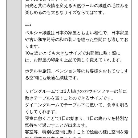
日光と共に表情を変える天然ウールの絨毯の毛並みを
楽しめるのも大きなサイズならではです。
***
ペルシャ絨毯は日本の家屋ともよい相性で、日本家屋
や古い和箪笥等の和の装いを纏った空間にも適してお
ります。
10㎡近いとても大きなサイズでお部屋に敷く際に
は、お部屋の印象を上品で美しく変えてくれま
す。
ホテルや旅館、ペンション等のお客様をおもてなしす
る空間にも最適な絨毯です。
リビングルームでは3人掛けのカウチソファーの前に
敷きテーブルを置くことのできるサイズです。
ダイニングルームでテーブル下に敷いて、食卓を明る
くしてくれます。
寝室に敷くことで1日の始まり、1日の終わりを特別な
気持ちで過ごすことが出来ます。
客室等、特別な空間に敷くことで絵画の様に空間を素