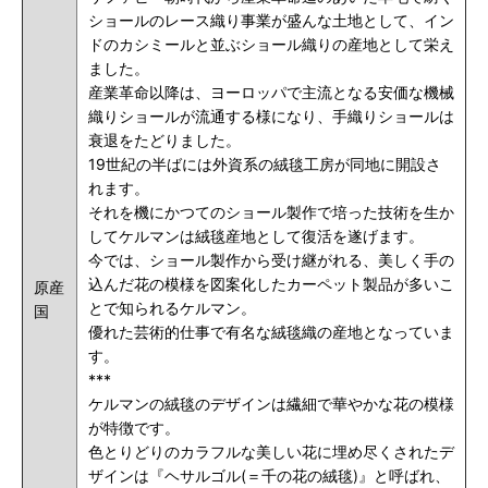
ショールのレース織り事業が盛んな土地として、イン
ドのカシミールと並ぶショール織りの産地として栄え
ました。
産業革命以降は、ヨーロッパで主流となる安価な機械
織りショールが流通する様になり、手織りショールは
衰退をたどりました。
19世紀の半ばには外資系の絨毯工房が同地に開設さ
れます。
それを機にかつてのショール製作で培った技術を生か
してケルマンは絨毯産地として復活を遂げます。
今では、ショール製作から受け継がれる、美しく手の
込んだ花の模様を図案化したカーペット製品が多いこ
原産
とで知られるケルマン。
国
優れた芸術的仕事で有名な絨毯織の産地となっていま
す。
***
ケルマンの絨毯のデザインは繊細で華やかな花の模様
が特徴です。
色とりどりのカラフルな美しい花に埋め尽くされたデ
ザインは『ヘサルゴル(＝千の花の絨毯)』と呼ばれ、