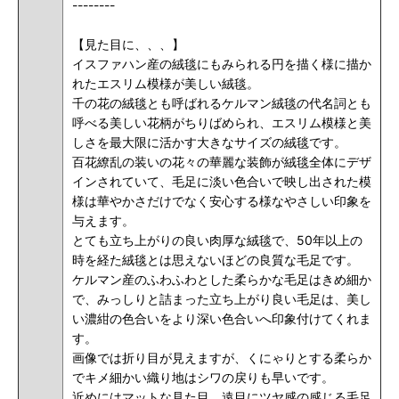
--------
【見た目に、、、】
イスファハン産の絨毯にもみられる円を描く様に描か
れたエスリム模様が美しい絨毯。
千の花の絨毯とも呼ばれるケルマン絨毯の代名詞とも
呼べる美しい花柄がちりばめられ、エスリム模様と美
しさを最大限に活かす大きなサイズの絨毯です。
百花繚乱の装いの花々の華麗な装飾が絨毯全体にデザ
インされていて、毛足に淡い色合いで映し出された模
様は華やかさだけでなく安心する様なやさしい印象を
与えます。
とても立ち上がりの良い肉厚な絨毯で、50年以上の
時を経た絨毯とは思えないほどの良質な毛足です。
ケルマン産のふわふわとした柔らかな毛足はきめ細か
で、みっしりと詰まった立ち上がり良い毛足は、美し
い濃紺の色合いをより深い色合いへ印象付けてくれま
す。
画像では折り目が見えますが、くにゃりとする柔らか
でキメ細かい織り地はシワの戻りも早いです。
近めにはマットな見た目、遠目にツヤ感の感じる毛足