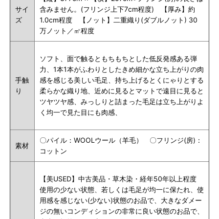
サイ
含みません。(フリンジ上下7cm程度) 【厚み】約
ズ
1.0cm程度 【ノット】二重織り(ダブルノット) 30
万ノット／㎡程度
ソフト、面で触るともちもちとした低反発感ある弾
力、1本1本がふわりとしたきめ細かな立ち上がりの肉
手触
感を感じる美しい毛足、持ち上げるとくにゃりとする
り
柔らかな織り地、近めに見るとマットで遠目に見ると
ツヤツヤ感、みっしりと詰まった毛足は立ち上がりよ
く均一で見た目にも肉感、
〇パイル：WOOLウール（羊毛） 〇フリンジ(房)：
素材
コットン
【美USED】中古美品・草木染・経年50年以上程度
使用の少ない状態、若しくは毛足が均一に保たれ、使
用感を感じない(少ない)状態のお品で、大きなダメー
ジの無いコンディションの非常に良い状態のお品で、