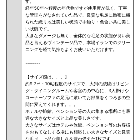
す。
経年50年〜程度の年代物ですが使用度が低く、丁寧
な管理をがなされていた品で、良質な毛足に緻密に織
られた織り地は美しい状態で手触り・色合い共に美し
い状態です。
大きなダメージも無く、全体的な毛足の状態が良い美
品と言えるヴィンテージ品で、本場イランでのクリー
ニングを経て気持ちよくお使いいただけます。
--------
【サイズ感は、、、】
約9.7㎡・10帖程度のサイズで、大判の絨毯はリビン
グ・ダイニングルームや客室のの中心に、3人掛けや
コーナーソファの足元に敷いてお部屋をくつろぎの空
間に変えてくれます。。。
ホテルや旅館、ペンション等の人の集まる場所にも最
適な大きなサイズと上品な美しさです。
大きなサイズはホテルや旅館、ペンション等のお客様
をおもてなしする場にも相応しい大きなサイズと良質
な毛足、上品な美しさを兼ね備えた1枚です。