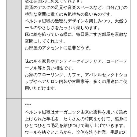
敵な雰囲気に変えてくれます。
書斎のデスクの足元や音楽スペースなど、自分だけの
特別な空間に敷くのも気持ちの良いものです。
ペルシャ絨毯の緻密なデザインを楽しみつつ、天然ウ
ールのやさしさをたっぷり楽しめます。
床に絵を飾っている様に、毎日過ごすお部屋を素敵な
空間にしてくれます。
お部屋のアクセントに是非どうぞ
。
味のある家具やアンティークインテリア、コーヒーテ
ーブル等と良い相性です。
お家のフローリング、カフェ、アパレルセレクトショ
ップやヘアサロン内装や古民家等、多くの用途にご使
用いただけます。
***
ペルシャ絨毯はオーガニック由来の染料を用いて染め
上げられた羊毛を、たくさんの時間をかけて、縦糸に
ひとつひとつ毛足を結びつけて織り上げていきます。
ウールを紡ぐところから、全体を洗う作業、毛足の刈