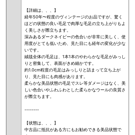
【詳細は、、、】
経年50年〜程度のヴィンテージのお品ですが、驚く
ほどの状態の良い毛足で肉厚な毛足の立ち上がりもよ
く美しさが際立ちます。
深みあるダークネイビーの色合いが非常に美しく、使
用度がとても低いため、見た目にも経年の変化が少な
いです。
絨毯全体の毛足は、1本1本のやわらかな毛足がみっし
りと密集して、表面がきめ細かです。
約1.0cm程度の毛足はみっしりと詰まって立ち上が
り、見た目にも肉感があります。
柔らかな美品状態の毛足でスレ等ダメージはなく、美
しい色合いやふわふわとした柔らかなウールの良質さ
が際立ちます。
--------
【状態は、、、】
中古品に抵抗がある方にもお勧めできる美品状態で