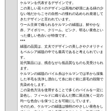
ケルマンを代表するデザインです。
この美しい花々のデザインは高地の砂漠にある緑の少
ない地だからこその自然への憧れの込められ発達して
きたデザインと言われています。
ウール主体で織られるケルマンの絨毯は、鮮やかな
赤、アイボリー、クリーム、ピンク、明るい黄色とい
った優しい色合いが特徴です。
***
絨毯の品質は、丈夫でデザインの美しさやクオリティ
もペルシア絨毯の中でも最高であると考えられていま
す。
近代製品には、残念ながら低品質なものも見受けられ
ます。
ケルマンの絨毯のパイル糸はケルマンでは羊から採集
した羊毛を洗浄し漂白して糸に紡ぐ前に原毛の段階で
先染めをします。
この染色方法を使用することで多くのパイルを一定に
染色し、フィールドに織り込んだ際に斑点無く一定の
均一な色合いを保つことを可能にしています。
そのため、ケルマンの絨毯は独特のやさしい発色をし