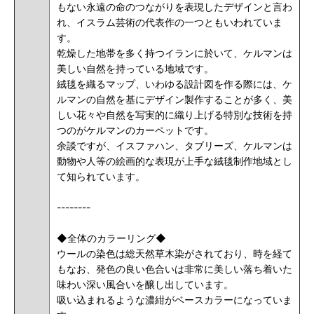
もない永遠の命のつながりを表現したデザインと言わ
れ、イスラム芸術の代表作の一つともいわれていま
す。
乾燥した地帯を多く持つイランに於いて、ケルマンは
美しい自然を持っている地域です。
絨毯を織るマップ、いわゆる設計図を作る際には、ケ
ルマンの自然を基にデザイン製作することが多く、美
しい花々や自然を写実的に織り上げる特別な技術を持
つのがケルマンのカーペットです。
余談ですが、イスファハン、タブリーズ、ケルマンは
動物や人等の絵画的な表現が上手な絨毯制作地域とし
て知られています。
--------
◆全体のカラーリング◆
ウールの染色は総天然草木染がされており、時を経て
もなお、発色の良い色合いは非常に美しい落ち着いた
味わい深い風合いを醸し出しています。
吸い込まれるような濃紺がベースカラーになっていま