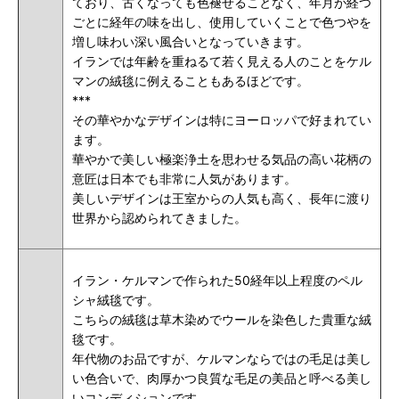
ており、古くなっても色褪せることなく、年月が経つ
ごとに経年の味を出し、使用していくことで色つやを
増し味わい深い風合いとなっていきます。
イランでは年齢を重ねるて若く見える人のことをケル
マンの絨毯に例えることもあるほどです。
***
その華やかなデザインは特にヨーロッパで好まれてい
ます。
華やかで美しい極楽浄土を思わせる気品の高い花柄の
意匠は日本でも非常に人気があります。
美しいデザインは王室からの人気も高く、長年に渡り
世界から認められてきました。
イラン・ケルマンで作られた50経年以上程度のペル
シャ絨毯です。
こちらの絨毯は草木染めでウールを染色した貴重な絨
毯です。
年代物のお品ですが、ケルマンならではの毛足は美し
い色合いで、肉厚かつ良質な毛足の美品と呼べる美し
いコンディションです。