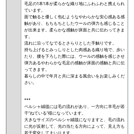
毛足の1本1本が柔らかな織り地にふわふわと携えられ
ています。
面で触ると優しく包むようなやわらかな安心感ある感
触があり、もちもちとしたウールの弾力も感じること
が出来ます。柔らかな感触が床面と共に伝わってきま
す。
流れに沿ってなでるとさらりとした手触りです。
持ち上げるとみっしりとした肉感ある織り地で、歩い
たり、腰を下ろした際には、ウールの感触を感じさせ
弾力あるやわらかな毛足の感触が床面の感触と共に伝
ってきます。
暮らしの中で年月と共に深まる風合いをお楽しみくだ
さい。
***
ペルシャ絨毯には毛の流れがあり、一方向に羊毛が若
干”ねている”様になっています。
大きなサイズのペルシャ絨毯になりますと、毛の流れ
に光が反射して、光の当たる方向によって、見え方も
若干変化してまいります。