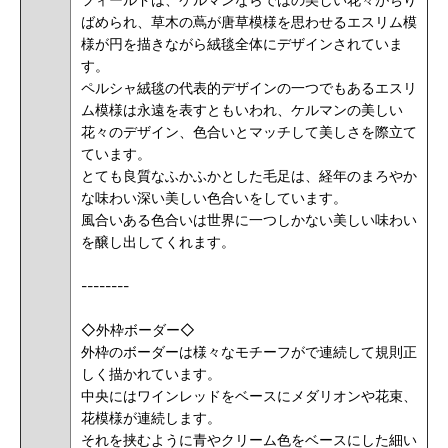
ばめられ、草木の蔦が唐草模様を思わせるエスリム模
様が円を描きながら絨毯全体にデザインされていま
す。
ペルシャ絨毯の代表的デザインの一つでもあるエスリ
ム模様は永遠を表すともいわれ、ケルマンの美しい
花々のデザイン、色合いとマッチして美しさを際立て
ています。
とても良質なふかふかとした毛足は、経年のまろやか
な味わい深い美しい色合いをしています。
風合いある色合いは世界に一つしかない美しい味わい
を醸し出してくれます。
--------
◇外枠ボーダー◇
外枠のボーダーは様々なモチーフがで連続して規則正
しく描かれています。
中央にはワインレッドをベースにメダリオンや花束、
花模様が連続します。
それを挟むように青やクリーム色をベースにした細い