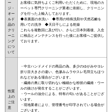
ー
お客様に気持ちよくご利用いただくために、現地のカ
ジ・
ーペット専門クリーニング業者に依頼し、クリーニン
オー
グを行った上輸入しております。
ルド
◆表裏面の水洗い ◆専用の特殊洗剤や天然石鹸を
品の
用いての洗浄 ◆天日干しによる乾燥
クリ
これらを複数回に及び行い、さらに日本到着後、入念
ーニ
に検品とメンテナンスを行った後にお客様へご提供し
ング
ております。
につ
いて
・中古ハンドメイドの商品の為、多少のゆがみやヨレ
折り目大きさの違い、色滲みムラやスレ毛羽立ちほつ
れなどがある場合がございます。
・繊維の奥に取り切れない極細かな粉状の繊維・ウー
ルの抜けが発生することがございます。
性質
・ウールの油分による、特有の匂いがあることがござ
上の
います。
ご注
・現地業者により、管理番号が印字されている場合が
意
ございます。