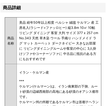
商品詳細
美品 経年50年以上程度 ペルシャ 絨毯 ケルマン 産 工
房名入(ラシード=ファッロヒー) 縦3.8m 10㎡ 10帖
リビング ダイニング 客室 大判 サイズ 377 x 257 cm
商品
No.343 天然 草木染 ウール 手織り ハンドメイド ラ
名称
グ マット カーペット ダークネイビー 大きなお部屋
に リビングダイニングルームや客室の中心に 3人掛
けソファやコーナーソファに 中古品に抵抗のある方
にもおすすめです
イラン・ケルマン産
***
ケルマン(ケルマーン)は、イラン南東部の下側、ルー
ト砂漠の辺縁西南部の高地にある砂漠のオアシス都市
です。
ケルマーン州の州都であるケルマン市は首都テヘラン