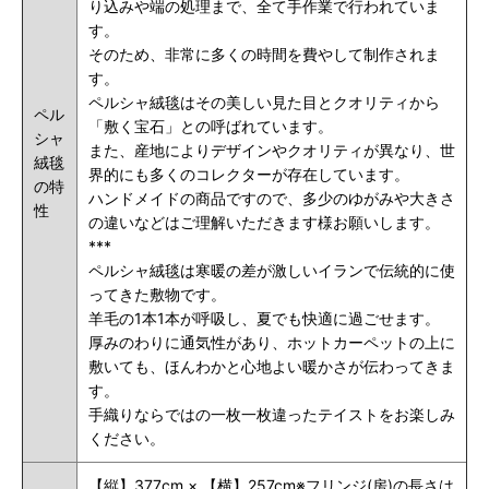
り込みや端の処理まで、全て手作業で行われていま
す。
そのため、非常に多くの時間を費やして制作されま
す。
ペルシャ絨毯はその美しい見た目とクオリティから
ペル
「敷く宝石」との呼ばれています。
シャ
また、産地によりデザインやクオリティが異なり、世
絨毯
界的にも多くのコレクターが存在しています。
の特
ハンドメイドの商品ですので、多少のゆがみや大きさ
性
の違いなどはご理解いただきます様お願いします。
***
ペルシャ絨毯は寒暖の差が激しいイランで伝統的に使
ってきた敷物です。
羊毛の1本1本が呼吸し、夏でも快適に過ごせます。
厚みのわりに通気性があり、ホットカーペットの上に
敷いても、ほんわかと心地よい暖かさが伝わってきま
す。
手織りならではの一枚一枚違ったテイストをお楽しみ
ください。
【縦】377cm × 【横】257cm※フリンジ(房)の長さは