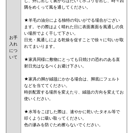
し、外に出して裏からはたいてホコリを出し、時々四
隅をめくって風を通してください。
★羊毛の油分による独特の匂いがでる場合がござい
ます。その際はよく晴れた日に表面裏面を風通しの良
い場所でよく干して下さい。
お手
日光・風通しによる乾燥を促すことで徐々に匂いが取
入れ
れてまいります。
につ
いて
★家具同様に敷物にとっても日焼けの恐れのある直
射日光はなるべくお避け下さい。
★家具の脚が絨毯にかかる場合は、脚底にフェルト
などを当ててください。
時折配置する場所を変えたり、絨毯の方向を変えてお
使いください。
★水等をこぼした際は、速やかに乾いたタオル等で
叩くように吸い取ってください。
色の滲みを防ぐため擦らないでください。