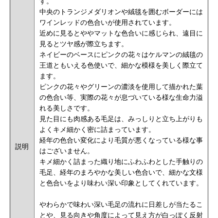
す。
中央のトランジメダリオンや絨毯を囲むボーダーには
ワインレッドの色合いが使用されています。
近めに見るとややマットな色合いに感じられ、遠目に
見るとツヤ感が際立ちます。
ネイビーのベースにピンクの花々はケルマンの絨毯の
王道ともいえる色使いで、細かな模様を美しく際立て
ます。
ピンクの花々やグリーンの濃淡を使用して描かれた葉
の色合い等、実際の花々が息づいている様な生命力溢
れる美しさです。
見た目にも肉感ある毛足は、みっしりと立ち上がりも
よくキメ細かく密に詰まっています。
経年の色合い変化により毛質が悪くなっている様な事
説明
はございません。
キメ細かく詰まった織り地にふわふわとした手触りの
毛足、経年のまろやかな美しい色合いで、細かな文様
と色合いをより味わい深い印象としてくれています。
やわらかで味わい深い毛足の流れに日差しが当たるこ
とや、見る向きや角度によって見え方が白っぽく反射