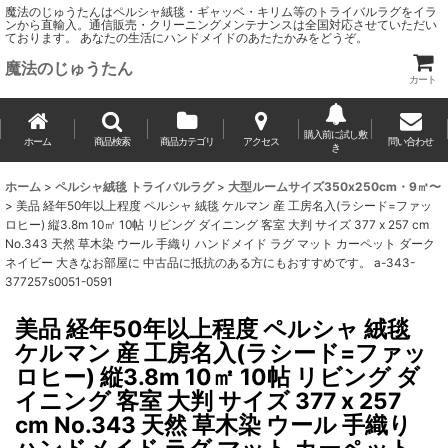
魔法のじゅうたんはペルシャ絨毯・ギャッベ・キリム等のトライバルラグをイラ
ンから直輸入。通信販売・クリーニングメンテナンスは全国対応させていただい
ております。 あなたの生活にハンドメイドのあたたかみをどうぞ。
魔法のじゅうたん
カート
購入前に試し敷
ホーム
商品検索
商品カテゴリ
アクセス
問い合わせ
き
ホーム
>
ペルシャ絨毯 トライバルラグ
>
大型ルームサイズ350x250cm・9㎡〜
>
美品 経年50年以上程度 ペルシャ 絨毯 ケルマン 産 工房名入(ラシード=ファッ
ロヒー) 縦3.8m 10㎡ 10帖 リビング ダイニング 客室 大判 サイズ 377 x 257 cm
No.343 天然 草木染 ウール 手織り ハンドメイド ラグ マット カーペット ダーク
ネイビー 大きなお部屋に 中古品に抵抗のある方にもおすすめです。 a-343-
377257s0051-0591
美品 経年50年以上程度 ペルシャ 絨毯
ケルマン 産 工房名入(ラシード=ファッ
ロヒー) 縦3.8m 10㎡ 10帖 リビング ダ
イニング 客室 大判 サイズ 377 x 257
cm No.343 天然 草木染 ウール 手織り