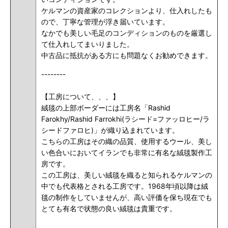
ケルマンの資産家のコレクションより、仕入れしたも
ので、丁寧な管理が浮き届いています。
なかでも美しい毛足のコンディションのものを厳選し
て仕入れしてまいりました。
中古品に抵抗がある方にも問題なくお勧めできます。
--------
【工房について、、、
】
絨毯の上部ボーダーには工房名「Rashid
Farokhy/Rashid Farrokhi(ラシード=ファッロヒー/ラ
シードファロヒ)」が織り込まれています。
こちらの工房はその織の品質、使用するウール、美し
い色合いにおいてイランでも非常に有名な絨毯製作工
房です。
この工房は、美しい絨毯を織ると知られるケルマンの
中でも代表格とされる工房です。1968年頃以降は絨
毯の制作をしていませんが、高い評価を保ち現在でも
とても有名で状態の良い絨毯は貴重です。