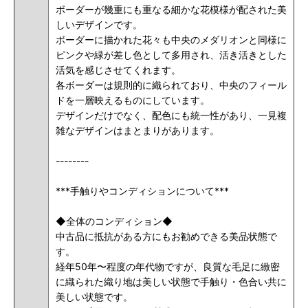
ボーダーが幾重にも重なる細かな花模様が配された美
しいデザインです。
ボーダーに描かれた花々も中央のメダリオンと同様に
ピンクや緑が差し色として多用され、活き活きとした
活気を感じさせてくれます。
各ボーダーは規則的に織られており、中央のフィール
ドを一層映えるものにしています。
デザインだけでなく、配色にも統一性があり、一見複
雑なデザインはまとまりがあります。
--------
***手触りやコンディションについて***
◆全体のコンディション◆
中古品に抵抗がある方にもお勧めできる美品状態で
す。
経年50年〜程度の年代物ですが、良質な毛足に緻密
に織られた織り地は美しい状態で手触り・色合い共に
美しい状態です。