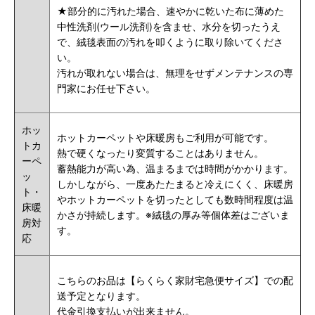
★部分的に汚れた場合、速やかに乾いた布に薄めた
中性洗剤(ウール洗剤)を含ませ、水分を切ったうえ
で、絨毯表面の汚れを叩くように取り除いてくださ
い。
汚れが取れない場合は、無理をせずメンテナンスの専
門家にお任せ下さい。
ホッ
ホットカーペットや床暖房もご利用が可能です。
トカ
熱で硬くなったり変質することはありません。
ーペ
蓄熱能力が高い為、温まるまでは時間がかかります。
ッ
しかしながら、一度あたたまると冷えにくく、床暖房
ト・
やホットカーペットを切ったとしても数時間程度は温
床暖
かさが持続します。※絨毯の厚み等個体差はございま
房対
す。
応
こちらのお品は【らくらく家財宅急便サイズ】での配
送予定となります。
代金引換支払いが出来ません。