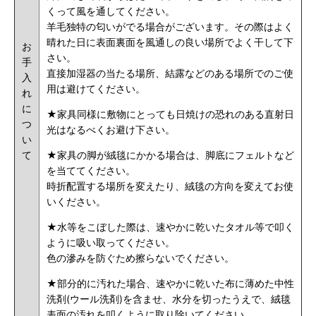
くって風を通してください。
羊毛独特の匂いがでる場合がございます。その際はよく
晴れた日に表面裏面を風通しの良い場所でよく干して下
お
さい。
手
直接加湿器の当たる場所、結露などのある場所でのご使
入
用は避けてください。
れ
に
★家具同様に敷物にとっても日焼けの恐れのある直射日
つ
光はなるべくお避け下さい。
い
て
★家具の脚が絨毯にかかる場合は、脚底にフェルトなど
を当ててください。
時折配置する場所を変えたり、絨毯の方向を変えてお使
いください。
★水等をこぼした際は、速やかに乾いたタオル等で叩く
ように吸い取ってください。
色の滲みを防ぐため擦らないでください。
★部分的に汚れた場合、速やかに乾いた布に薄めた中性
洗剤(ウール洗剤)を含ませ、水分を切ったうえで、絨毯
表面の汚れを叩くように取り除いてください。