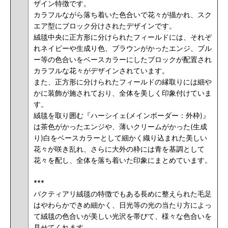
ザイン特徴です。
カラフルながら落ち着いた色合いで花々が描かれ、スク
エア型にブロック分けされたデザインです。
絨毯中央に正方形に分けられたフィールドには、それぞ
れネイビーや生成り色、ブラウンがかったエンジ、ブル
ー等の色合いをベースカラーにしたブロックが配置され
カラフルな花々がデザインされています。
また、正方形に分けられたフィールドの縁取りには細や
かに装飾が施されており、全体を美しく印象付けていま
す。
絨毯を取り囲む『ハーシイェ(メインボーダー：外枠)』
は茶色がかったエンジや、薄いクリームがかった(生成
り)白をベースカラーとして細かく織り込まれた美しい
花々が咲き乱れ、さらに大外の枠には青を基調として
花々を配し、全体を落ち着いた印象にまとめています。
***
バクティアリ絨毯の特徴でもある長めに整えられた毛足
はやわらかできめ細かく、日光等の光の当たり方によっ
て絨毯の色合いが美しい光沢を帯びて、様々な色合いを
見せてくれます。