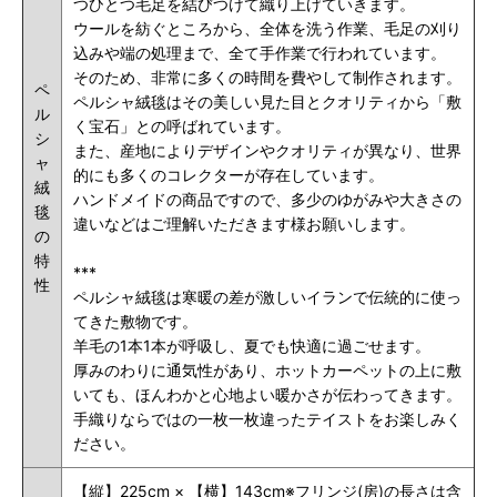
つひとつ毛足を結びつけて織り上げていきます。
ウールを紡ぐところから、全体を洗う作業、毛足の刈り
込みや端の処理まで、全て手作業で行われています。
そのため、非常に多くの時間を費やして制作されます。
ペ
ペルシャ絨毯はその美しい見た目とクオリティから「敷
ル
く宝石」との呼ばれています。
シ
また、産地によりデザインやクオリティが異なり、世界
ャ
的にも多くのコレクターが存在しています。
絨
ハンドメイドの商品ですので、多少のゆがみや大きさの
毯
違いなどはご理解いただきます様お願いします。
の
特
***
性
ペルシャ絨毯は寒暖の差が激しいイランで伝統的に使っ
てきた敷物です。
羊毛の1本1本が呼吸し、夏でも快適に過ごせます。
厚みのわりに通気性があり、ホットカーペットの上に敷
いても、ほんわかと心地よい暖かさが伝わってきます。
手織りならではの一枚一枚違ったテイストをお楽しみく
ださい。
【縦】225cm × 【横】143cm※フリンジ(房)の長さは含