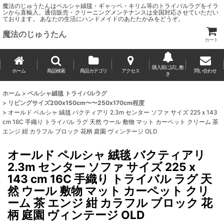
魔法のじゅうたんはペルシャ絨毯・ギャッベ・キリム等のトライバルラグをイラ
ンから直輸入。通信販売・クリーニングメンテナンスは全国対応させていただい
ております。 あなたの生活にハンドメイドのあたたかみをどうぞ。
魔法のじゅうたん
カート
購入前に試し敷
ホーム
商品検索
商品カテゴリ
アクセス
問い合わせ
き
ホーム
>
ペルシャ絨毯 トライバルラグ
>
リビングサイズ200x150cm〜〜250x170cm程度
>
オールド ペルシャ 絨毯 バクティアリ 2.3m センター ソファ サイズ 225 x 143
cm 16C 手織り トライバル ラグ 天然 ウール 敷物 マット カーペット クリーム 茶
エンジ 紺 カラフル ブロック 花柄 庭園 ヴィンテージ OLD
オールド ペルシャ 絨毯 バクティアリ
2.3m センター ソファ サイズ 225 x
143 cm 16C 手織り トライバル ラグ 天
然 ウール 敷物 マット カーペット クリ
ーム 茶 エンジ 紺 カラフル ブロック 花
柄 庭園 ヴィンテージ OLD