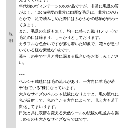
年代物のヴィンテージののお品ですが、非常に毛足の質
がよく、1.0cm程度の非常に肉厚な毛足は、非常にやわ
らかで、
足で踏みしめた際にはふかふかの感触が伝わっ
てきます。
また、毛足の欠落も無く、均一に整った織り(ノット)で
説
毛足の目は締まり、しっかりとしております。
明
カラフルな色合いですが落ち着いた印象で、花々が息づ
いている様な素敵な1枚です。
暮らしの中で年月と共に深まる風合いをお楽しみくださ
い。
***
ペルシャ絨毯には毛の流れがあり、一方向に羊毛が若
干”ねている”様になっています。
大きなサイズのペルシャ絨毯になりますと、毛の流れに
光が反射して、光の当たる方向によって、見え方も若干
変化してまいります。
日光と共に表情を変える天然ウールの絨毯の毛並みを楽
しめるのも大きなサイズならではです。