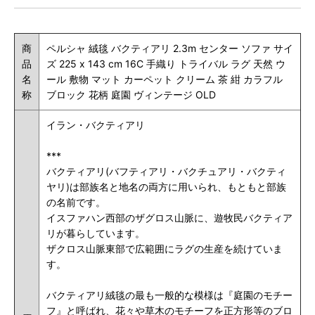
商
ペルシャ 絨毯 バクティアリ 2.3m センター ソファ サイ
品
ズ 225 x 143 cm 16C 手織り トライバル ラグ 天然 ウ
名
ール 敷物 マット カーペット クリーム 茶 紺 カラフル
称
ブロック 花柄 庭園 ヴィンテージ OLD
イラン・バクティアリ
***
バクティアリ(バフティアリ・バクチュアリ・バクティ
ヤリ)は部族名と地名の両方に用いられ、もともと部族
の名前です。
イスファハン西部のザグロス山脈に、遊牧民バクティア
リが暮らしています。
ザクロス山脈東部で広範囲にラグの生産を続けていま
す。
バクティアリ絨毯の最も一般的な模様は『庭園のモチー
フ』と呼ばれ、花々や草木のモチーフを正方形等のブロ