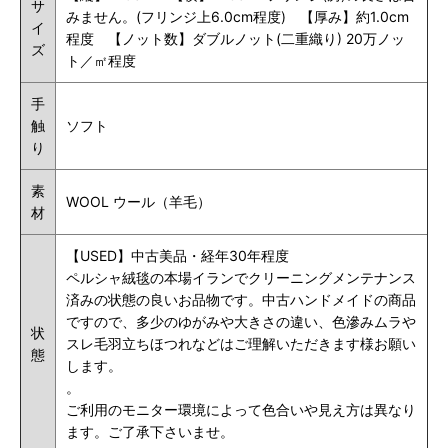
サ
みません。(フリンジ上6.0cm程度) 【厚み】約1.0cm
イ
程度 【ノット数】ダブルノット(二重織り) 20万ノッ
ズ
ト／㎡程度
手
触
ソフト
り
素
WOOL ウール（羊毛）
材
【USED】中古美品・
経年30年程度
ペルシャ絨毯の本場イランでクリーニングメンテナンス
済みの状態の良いお品物です。中古ハンドメイドの商品
ですので、多少のゆがみや大きさの違い、色滲みムラや
状
スレ毛羽立ちほつれなどはご理解いただきます様お願い
態
します。
。
ご利用のモニター環境によって色合いや見え方は異なり
ます。ご了承下さいませ。