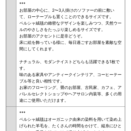
***
お部屋の中心に、2〜3人掛けのソファーの前に敷い
て、ローテーブルも置くことのできるサイズです。
ペルシャ絨毯の緻密なデザインを楽しみつつ、天然ウー
ルのやさしさをたっぷり楽しめるサイズです。
お部屋のアクセントに是非どうぞ。
床に絵を飾っている様に、毎日過ごすお部屋を素敵な空
間にしてくれます。
ナチュラル、モダンテイストどちらも活躍できる1枚で
す。
味のある家具やアンティークインテリア、コーヒーテー
ブル等と良い相性です。
お家のフローリング、畳のお部屋、
古民家、
カフェ、ア
パレルセレクトショップやヘアサロン内装等、多くの用
途にご使用いただけます。
***
ペルシャ絨毯はオーガニック由来の染料を用いて染め上
げられた羊毛を、たくさんの時間をかけて、縦糸にひと