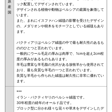
原
ック配置してデザインされています。
産
デザインされる植物や動物はペルシアの庭園を象徴して
国
います。
また、まれにイスファハン絨毯の影響を受けたデザイン
の、メダリオンや樹木をモチーフとしている絨毯もあり
ます。
バクティアリはペルシア絨毯の中で最も耐久性のあるも
ののひとつと言われています。
一般的にウール毛足の厚みは肉厚で、1cmを超え2cm程
度の厚みがあるものもあります。
羊毛は豊富な羊毛脂の光沢がある放牧羊から使用されて
おり、最も良質な羊毛の一つと言われています。
良質な羊毛から作られた絨毯は耐久性に非常に優れてい
ます。
***
イラン・バクティヤリのペルシャ絨毯です。
30年程度の経年のオールド品です。
ブロック型に分かれ様々な花々や草木をデザインしたデ