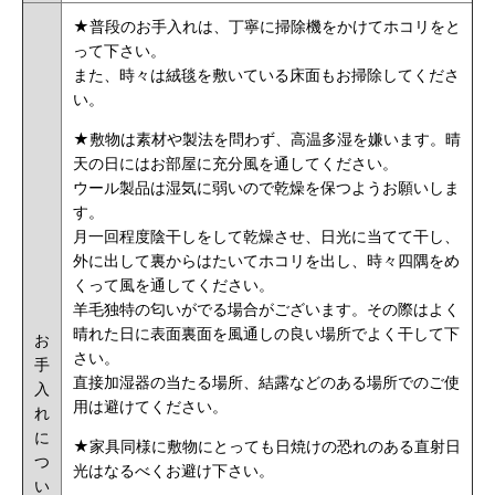
★
普段のお手入れは、丁寧に掃除機をかけてホコリをと
って下さい。
また、時々は絨毯を敷いている床面もお掃除してくださ
い。
★敷物は素材や製法を問わず、高温多湿を嫌います。晴
天の日にはお部屋に充分風を通してください。
ウール製品は湿気に弱いので乾燥を保つようお願いしま
す。
月一回程度陰干しをして乾燥させ、日光に当てて干し、
外に出して裏からはたいてホコリを出し、時々四隅をめ
くって風を通してください。
羊毛独特の匂いがでる場合がございます。その際はよく
晴れた日に表面裏面を風通しの良い場所でよく干して下
お
さい。
手
直接加湿器の当たる場所、結露などのある場所でのご使
入
用は避けてください。
れ
に
★家具同様に敷物にとっても日焼けの恐れのある直射日
つ
光はなるべくお避け下さい。
い