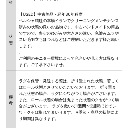
材
【USED】中古美品・
経年30年程度
ペルシャ絨毯の本場イランでクリーニングメンテナンス
済みの状態の良いお品物です。中古ハンドメイドの商品
ですので、多少のゆがみや大きさの違い、色滲みムラや
状
スレ毛羽立ちほつれなどはご理解いただきます様お願い
態
します。
。
ご利用のモニター環境によって色合いや見え方は異なり
ます。ご了承下さいませ。
ラグを保管・発送する際は、折り畳まれた状態、若しく
はロール状態とさせていただいております。 折り畳ま
れた状態の場合、ラグにシワがつく場合がございます。
備
また、ロール状態の場合は丸まった状態のクセがつく場
考
合がございます。 ラグを敷いて1週間〜2週間ほどでシ
ワ・クセは取れてまいります。 ※季節・商品の状態によ
り期間は異なります。