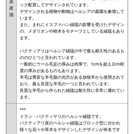
原
ック配置してデザインされています。
産
デザインされる植物や動物はペルシアの庭園を象徴して
国
います。
また、まれにイスファハン絨毯の影響を受けたデザイン
の、メダリオンや樹木をモチーフとしている絨毯もあり
ます。
バクティアリはペルシア絨毯の中で最も耐久性のあるも
ののひとつと言われています。
一般的にウール毛足の厚みは肉厚で、1cmを超え2cm程
度の厚みがあるものもあります。
羊毛は豊富な羊毛脂の光沢がある放牧羊から使用されて
おり、最も良質な羊毛の一つと言われています。
良質な羊毛から作られた絨毯は耐久性に非常に優れてい
ます。
***
イラン・バクティヤリのペルシャ絨毯です。
バクティアリ産のペルシャ絨毯はブロック型に分かれ
様々な花々や草木をデザインしたデザインが有名です