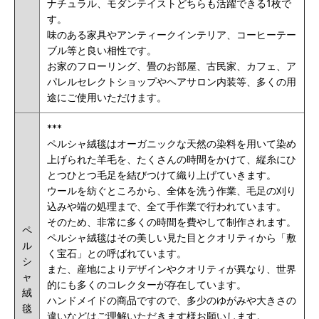
ナチュラル、モダンテイストどちらも活躍できる1枚で
す。
味のある家具やアンティークインテリア、コーヒーテー
ブル等と良い相性です。
お家のフローリング、畳のお部屋、
古民家、
カフェ、ア
パレルセレクトショップやヘアサロン内装等、多くの用
途にご使用いただけます。
***
ペルシャ絨毯はオーガニックな天然の染料を用いて染め
上げられた羊毛を、たくさんの時間をかけて、縦糸にひ
とつひとつ毛足を結びつけて織り上げていきます。
ウールを紡ぐところから、全体を洗う作業、毛足の刈り
込みや端の処理まで、全て手作業で行われています。
そのため、非常に多くの時間を費やして制作されます。
ペ
ペルシャ絨毯はその美しい見た目とクオリティから「敷
ル
く宝石」との呼ばれています。
シ
また、産地によりデザインやクオリティが異なり、世界
ャ
的にも多くのコレクターが存在しています。
絨
ハンドメイドの商品ですので、多少のゆがみや大きさの
毯
違いなどはご理解いただきます様お願いします。