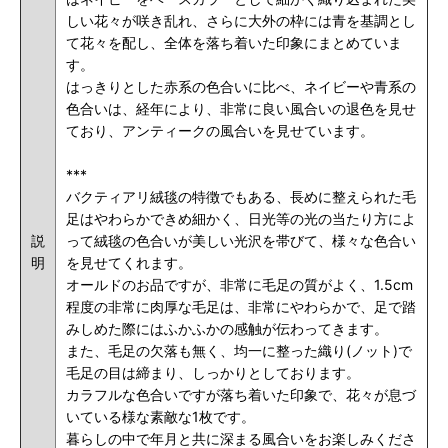
しい花々が咲き乱れ、さらに大外の枠には青を基調とし
て花々を配し、全体を落ち着いた印象にまとめていま
す。
はっきりとした赤系の色合いに比べ、ネイビーや青系の
色合いは、経年により、非常に良い風合いの退色を見せ
ており、アンティークの風合いを見せています。
***
バクティアリ絨毯の特徴でもある、長めに整えられた毛
足はやわらかできめ細かく、日光等の光の当たり方によ
説
って絨毯の色合いが美しい光沢を帯びて、様々な色合い
明
を見せてくれます。
オールドのお品ですが、非常に毛足の質がよく、1.5cm
程度の非常に肉厚な毛足は、非常にやわらかで、
足で踏
みしめた際にはふかふかの感触が伝わってきます。
また、毛足の欠落も無く、均一に整った織り(ノット)で
毛足の目は締まり、しっかりとしております。
カラフルな色合いですが落ち着いた印象で、花々が息づ
いている様な素敵な1枚です。
暮らしの中で年月と共に深まる風合いをお楽しみくださ