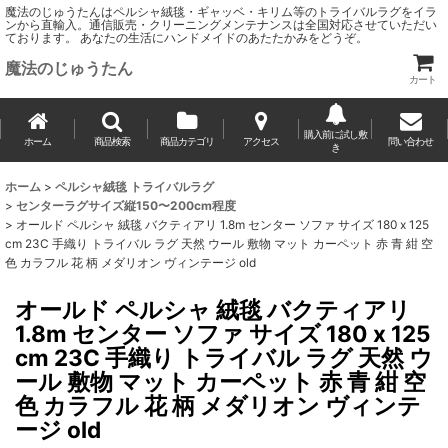
魔法のじゅうたんはペルシャ絨毯・ギャッベ・キリム等のトライバルラグをイラ
ンから直輸入。通信販売・クリーニングメンテナンスは全国対応させていただい
ております。 あなたの生活にハンドメイドのあたたかみをどうぞ。
魔法のじゅうたん
カート
購入前に試し敷
ホーム
商品検索
商品カテゴリ
アクセス
問い合わせ
き
ホーム
>
ペルシャ絨毯 トライバルラグ
>
センターラグサイズ縦150〜200cm程度
>
オールド ペルシャ 絨毯 バクティアリ 1.8m センター ソファ サイズ 180 x 125
cm 23C 手織り トライバル ラグ 天然 ウール 敷物 マット カーペット 赤 青 紺 空
色 カラフル 花 柄 メダリオン ヴィンテージ old
オールド ペルシャ 絨毯 バクティアリ
1.8m センター ソファ サイズ 180 x 125
cm 23C 手織り トライバル ラグ 天然 ウ
ール 敷物 マット カーペット 赤 青 紺 空
色 カラフル 花 柄 メダリオン ヴィンテ
ージ old