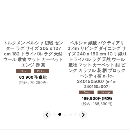
トルクメン ペルシャ 絨毯 セン
ペルシャ 絨毯 バクティアリ
ター ラグ サイズ 205 x 127
2.4m リビング ダイニング サ
cm 182 トライバル ラグ 天然
イズ 240 x 150 cm 1C 手織り
ウール 敷物 マット カーペット
トライバル ラグ 天然 ウール
エンジ 赤 茶
敷物 マット カーペット 紺 ピ
ンク カラフル 花 柄 ブロック
ヘシティ柄 n-1c-
63,900
円
(税別)
240150a007
[
n-1c-
(
税込
:
70,290
円
)
240150a007
]
169,900
円
(税別)
(
税込
:
186,890
円
)