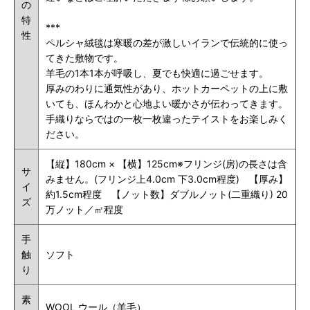
の
特
***
性
ペルシャ絨毯は寒暖の差が激しいイランで伝統的に使っ
てきた敷物です。
羊毛の1本1本が呼吸し、夏でも快適に過ごせます。
厚みのわりに通気性があり、ホットカーペットの上に敷
いても、ほんわかと心地よい暖かさが伝わってきます。
手織りならではの一枚一枚違ったテイストをお楽しみく
ださい。
【縦】180cm × 【横】125cm※フリンジ(房)の長さは含
サ
みません。(フリンジ上
4.0cm
下3.0cm程度) 【厚み】
イ
約1.5cm程度 【ノット数】ダブルノット(二重織り) 20
ズ
万ノット／㎡程度
手
触
ソフト
り
素
WOOL ウール（羊毛）