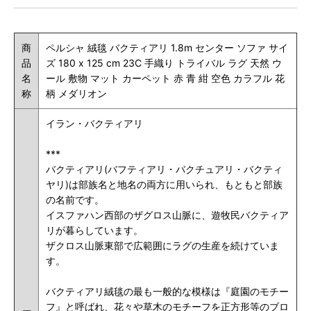
商
ペルシャ 絨毯 バクティアリ 1.8m センター ソファ サイ
品
ズ 180 x 125 cm 23C 手織り トライバル ラグ 天然 ウ
名
ール 敷物 マット カーペット 赤 青 紺 空色 カラフル 花
称
柄 メダリオン
イラン・バクティアリ
***
バクティアリ(バフティアリ・バクチュアリ・バクティ
ヤリ)は部族名と地名の両方に用いられ、もともと部族
の名前です。
イスファハン西部のザグロス山脈に、遊牧民バクティア
リが暮らしています。
ザクロス山脈東部で広範囲にラグの生産を続けていま
す。
バクティアリ絨毯の最も一般的な模様は『庭園のモチー
フ』と呼ばれ、花々や草木のモチーフを正方形等のブロ