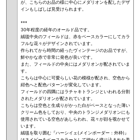
が、こちらのお品の様に中心にメダリオンを配したデザ
インもしばしば見受けられます。
***
30年程度の経年のオールド品です。
絨毯中央のフィールドは、赤をベースカラーにしてカラ
フルな花々がデザインされています。
作られてから時間の経ったヴィンテージのお品ですが、
鮮やかな赤で非常に発色が良いです。
また、フィールドの中央にはメダリオンが配されていま
す。
こちらは中心に可愛らしい花の模様が配され、空色から
紺色へと配色パターンが変化しています。
フィールドの四隅にはラチャキトランジといわれる分割
されたメダリオンが配されています。
こちらは空色と生成りがかった白がベースとなった薄い
クリーム色をしており、中央のトランジメダリオンにも
使用されている空色があしらわれ、花々が顔を覗かせて
います。
絨毯を取り囲む『ハーシイェ(メインボーダー：外枠)』
はネイビーをベースカラーとして細かく織り込まれた美