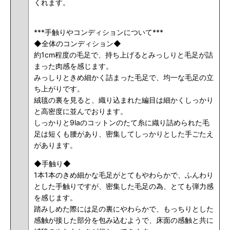
くれます。
***手触りやコンディションについて***
◆全体のコンディション◆
約1cm程度の毛足で、持ち上げるとみっしりと毛足が詰
まった肉感を感じます。
みっしりときめ細かく詰まった毛足で、均一な毛足の立
ち上がりです。
絨毯の裏を見ると、織り込まれた編目は細かくしっかり
と高密度に並んでおります。
しっかりと9laのコットンのたて糸に織り詰められた毛
足は短くも腰があり、密集してしっかりとした手ごたえ
があります。
◆手触り◆
1本1本のきめ細かな毛足がとてもやわらかで、ふんわり
とした手触りですが、密集した毛足の為、とても弾力感
を感じます。
踏みしめた際には足の裏にやわらかで、もっちりとした
感触が接した部分を包み込むようで、床面の感触と共に