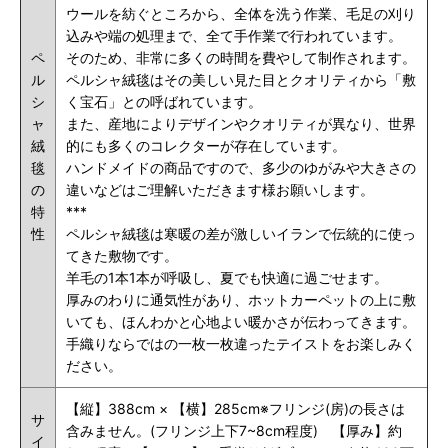
ウールを紡ぐところから、全体を洗う作業、毛足の刈り
込みや端の処理まで、全て手作業で行われています。
ペ
そのため、非常に多くの時間を費やして制作されます。
ル
ペルシャ絨毯はその美しい見た目とクオリティから「敷
シ
く宝石」との呼ばれています。
ャ
また、産地によりデザインやクオリティが異なり、世界
絨
的にも多くのコレクターが存在しています。
毯
ハンドメイドの商品ですので、多少のゆがみや大きさの
の
違いなどはご理解いただきます様お願いします。
特
***
性
ペルシャ絨毯は寒暖の差が激しいイランで伝統的に使っ
てきた敷物です。
羊毛の1本1本が呼吸し、夏でも快適に過ごせます。
厚みのわりに通気性があり、ホットカーペットの上に敷
いても、ほんわかと心地よい暖かさが伝わってきます。
手織りならではの一枚一枚違ったテイストをお楽しみく
ださい。
【縦】388cm × 【横】285cm※フリンジ(房)の長さは
サ
含みません。(フリンジ上下7~8cm程度) 【厚み】約
イ