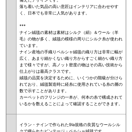
落ち着いた気品の高い意匠はインテリアに合わせやす
く、日本でも非常に人気があります。
***
ナイン絨毯の素材は素材はシルク（絹）＆ウール（羊
毛）の物が多く、絨毯の模様の周りにシルク糸が使われ
ています。
ナイン産地の手織りペルシャ絨毯の織り方は非常に幅が
広く、あまり細かくない織り方からすごく細かい織り方
まで様々ですが、高ノット密度の物はその高い技術から
仕上がりは最高クラスです。
絨毯の品質を決定するために、いくつかの階級が分けら
れており、絨毯製造時に経糸に使用されている糸の層の
数で示すことがあります。
カーペットのフリンジの一本が、何本の糸で構成されて
いるかを数えることによって確認することができます。
イラン・ナインで作られた
9la規格の
良質なウールシル
クで織られたビンテージ・ペルシャ絨毯です。