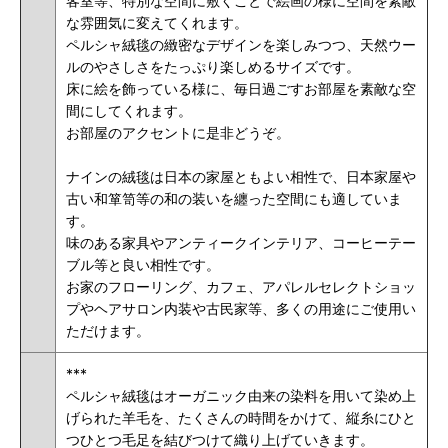
客室等、特別な空間に敷くことで絵画の様に空間を素敵
な雰囲気に変えてくれます。
ペルシャ絨毯の緻密なデザインを楽しみつつ、天然ウー
ルのやさしさをたっぷり楽しめるサイズです。
床に絵を飾っている様に、毎日過ごすお部屋を素敵な空
間にしてくれます。
お部屋のアクセントに是非どうぞ
。
ナインの絨毯は日本の家屋ともよい相性で、日本家屋や
古い和箪笥等の和の装いを纏った空間にも適していま
す。
味のある家具やアンティークインテリア、コーヒーテー
ブル等と良い相性です。
お家のフローリング、カフェ、アパレルセレクトショッ
プやヘアサロン内装や古民家等、多くの用途にご使用い
ただけます。
***
ペルシャ絨毯はオーガニック由来の染料を用いて染め上
げられた羊毛を、たくさんの時間をかけて、縦糸にひと
つひとつ毛足を結びつけて織り上げていきます。