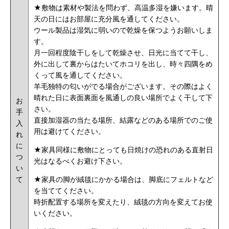
★敷物は素材や製法を問わず、高温多湿を嫌います。晴
天の日にはお部屋に充分風を通してください。
ウール製品は湿気に弱いので乾燥を保つようお願いしま
す。
月一回程度陰干しをして乾燥させ、日光に当てて干し、
外に出して裏からはたいてホコリを出し、時々四隅をめ
くって風を通してください。
羊毛独特の匂いがでる場合がございます。その際はよく
晴れた日に表面裏面を風通しの良い場所でよく干して下
お
さい。
手
直接加湿器の当たる場所、結露などのある場所でのご使
入
用は避けてください。
れ
に
★家具同様に敷物にとっても日焼けの恐れのある直射日
つ
光はなるべくお避け下さい。
い
て
★家具の脚が絨毯にかかる場合は、脚底にフェルトなど
を当ててください。
時折配置する場所を変えたり、絨毯の方向を変えてお使
いください。