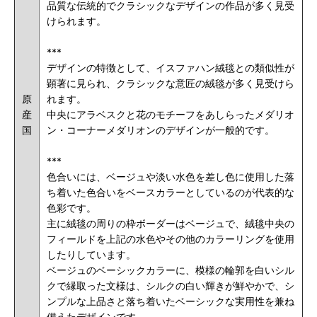
品質な伝統的でクラシックなデザインの作品が多く見受
けられます。
***
デザインの特徴として、イスファハン絨毯との類似性が
顕著に見られ、クラシックな意匠の絨毯が多く見受けら
原
れます。
産
中央にアラベスクと花のモチーフをあしらったメダリオ
国
ン・コーナーメダリオンのデザインが一般的です。
***
色合いには、ベージュや淡い水色を差し色に使用した落
ち着いた色合いをベースカラーとしているのが代表的な
色彩です。
主に絨毯の周りの枠ボーダーはベージュで、絨毯中央の
フィールドを上記の水色やその他のカラーリングを使用
したりしています。
ベージュのベーシックカラーに、模様の輪郭を白いシル
クで縁取った文様は、シルクの白い輝きが鮮やかで、シ
ンプルな上品さと落ち着いたベーシックな実用性を兼ね
備えたデザインです。