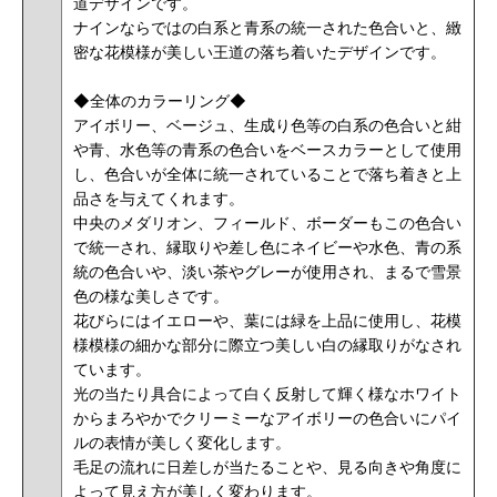
道デザインです。
ナインならではの白系と青系の統一された色合いと、緻
密な花模様が美しい王道の落ち着いたデザインです。
◆全体のカラーリング◆
アイボリー、ベージュ、生成り色等の白系の色合いと紺
や青、水色等の青系の色合いをベースカラーとして使用
し、色合いが全体に統一されていることで落ち着きと上
品さを与えてくれます。
中央のメダリオン、フィールド、ボーダーもこの色合い
で統一され、縁取りや差し色にネイビーや水色、青の系
統の色合いや、淡い茶やグレーが使用され、まるで雪景
色の様な美しさです。
花びらにはイエローや、葉には緑を上品に使用し、花模
様模様の細かな部分に際立つ美しい白の縁取りがなされ
ています。
光の当たり具合によって白く反射して輝く様なホワイト
からまろやかでクリーミーなアイボリーの色合いにパイ
ルの表情が美しく変化します。
毛足の流れに日差しが当たることや、見る向きや角度に
よって見え方が美しく変わります。