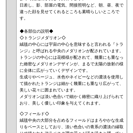
日差し、影、部屋の電気、間接照明など、朝、昼、夜で
違った顔を見せてくれるところも素晴らしいところで
す。
◆各部位の説明◆
◇トランジメダリオン◇
絨毯の中心には宇宙の中心を意味すると言われる『トラ
ンジ』と呼ばれる中央のメダリオンが配されています。
トランジの中心には花模様が配されて、幾重にも重なっ
た緻密なメダリオンデザインが、まるで太陽の放射の様
に全体に広がっていくデザインです。
生成りやベージュ、水色やネイビーなどの濃淡を使用し
て描かれたトランジは細かく幾重にも重なり広がって、
美しい花々に囲まれています。
メダリオンは淡い色合いで細かく緻密に織り上げられて
おり、美しく優しい印象を与えてくれます。
◇フィールド◇
絨毯中央の大部分を占めるフィールドはまろやかな生成
りをベースとしており、淡い色合いの青系の濃淡の縁取