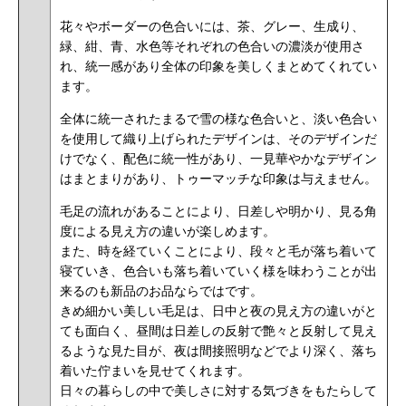
花々やボーダーの色合いには、茶、グレー、生成り、
緑、紺、青、水色等それぞれの色合いの濃淡が使用さ
れ、統一感があり全体の印象を美しくまとめてくれてい
ます。
全体に統一されたまるで雪の様な色合いと、淡い色合い
を使用して織り上げられたデザインは、そのデザインだ
けでなく、配色に統一性があり、一見華やかなデザイン
はまとまりがあり、トゥーマッチな印象は与えません。
毛足の流れがあることにより、日差しや明かり、見る角
度による見え方の違いが楽しめます。
また、時を経ていくことにより、段々と毛が落ち着いて
寝ていき、色合いも落ち着いていく様を味わうことが出
来るのも新品のお品ならではです。
きめ細かい美しい毛足は、日中と夜の見え方の違いがと
ても面白く、昼間は日差しの反射で艶々と反射して見え
るような見た目が、夜は間接照明などでより深く、落ち
着いた佇まいを見せてくれます。
日々の暮らしの中で美しさに対する気づきをもたらして