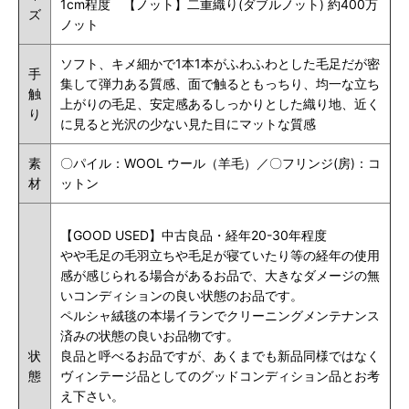
1cm程度 【ノット】二重織り(ダブルノット) 約400万
ズ
ノット
ソフト、キメ細かで1本
1本が
ふわふわとした毛足だが密
手
集して弾力ある質感、面で触るともっちり、均一な立ち
触
上がりの毛足、安定感あるしっかりとした織り地、近く
り
に見ると光沢の少ない見た目にマットな質感
素
〇パイル：WOOL ウール（羊毛）／〇フリンジ(房)：コ
材
ットン
【GOOD USED】中古良品・経年20-30年程度
やや毛足の毛羽立ちや毛足が寝ていたり等の経年の使用
感が感じられる場合があるお品で、大きなダメージの無
いコンディションの良い状態のお品です。
ペルシャ絨毯の本場イランでクリーニングメンテナンス
済みの状態の良いお品物です。
状
良品と呼べるお品ですが、あくまでも新品同様ではなく
態
ヴィンテージ品としてのグッドコンディション品とお考
え下さい。