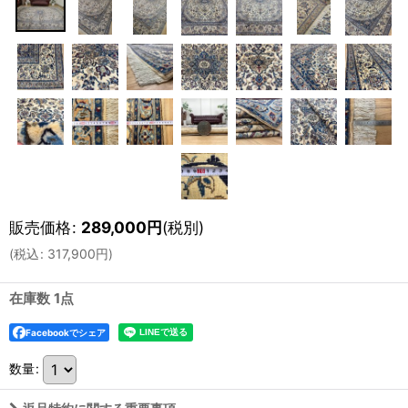
販売価格
:
289,000
円
(税別)
(
税込
:
317,900
円
)
在庫数 1点
Facebookでシェア
数量
: