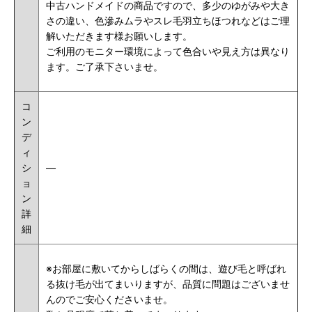
中古ハンドメイドの商品ですので、多少のゆがみや大き
さの違い、色滲みムラやスレ毛羽立ちほつれなどはご理
解いただきます様お願いします。
ご利用のモニター環境によって色合いや見え方は異なり
ます。ご了承下さいませ。
コ
ン
デ
ィ
シ
―
ョ
ン
詳
細
※お部屋に敷いてからしばらくの間は、遊び毛と呼ばれ
る抜け毛が出てまいりますが、品質に問題はございませ
んのでご安心くださいませ。