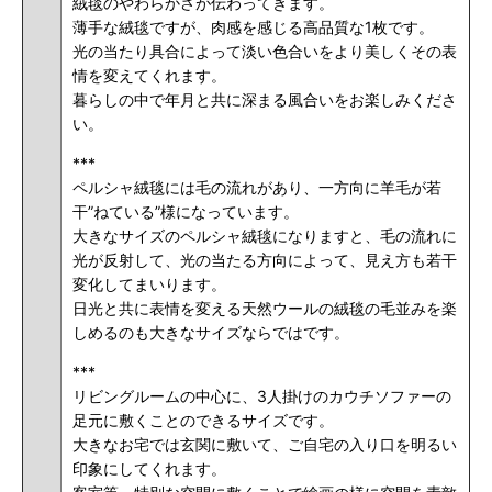
絨毯のやわらかさが伝わってきます。
薄手な絨毯ですが、肉感を感じる高品質な1枚です。
光の当たり具合によって淡い色合いをより美しくその表
情を変えてくれます。
暮らしの中で年月と共に深まる風合いをお楽しみくださ
い。
***
ペルシャ絨毯には毛の流れがあり、一方向に羊毛が若
干”ねている”様になっています。
大きなサイズのペルシャ絨毯になりますと、毛の流れに
光が反射して、光の当たる方向によって、見え方も若干
変化してまいります。
日光と共に表情を変える天然ウールの絨毯の毛並みを楽
しめるのも大きなサイズならではです。
***
リビングルームの中心に、3人掛けのカウチソファーの
足元に敷くことのできるサイズです。
大きなお宅では玄関に敷いて、ご自宅の入り口を明るい
印象にしてくれます。