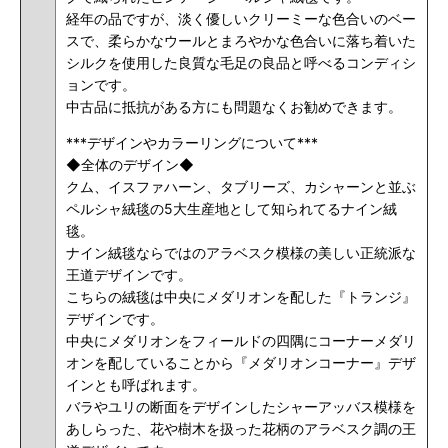
経年の品ですが、淡く優しいクリーミーな色合いのベー
スで、柔らかなウールとまろやかな色合いに落ち着いた
シルクを使用した良質な毛足の良品と呼べるコンディシ
ョンです。
中古品に抵抗がある方にも問題なくお勧めできます。
***デザインやカラーリングについて***
◆全体のデザイン◆
クム、イスファハーン、タブリーズ、カシャーンと並ぶ
ペルシャ絨毯の5大生産地として知られてるナイン絨
毯。
ナイン絨毯ならではのアラベスク模様の美しい正統派な
王道デザインです。
こちらの絨毯は中央にメダリオンを配した『トランジ』
デザインです。
中央にメダリオンをフィールドの四隅にコーナーメダリ
オンを配していることから『メダリオンコーナー』デザ
インとも呼ばれます。
バラやユリの断面をデザインしたシャーアッバス模様を
あしらった、花や樹木を扱った花柄のアラベスク調の王