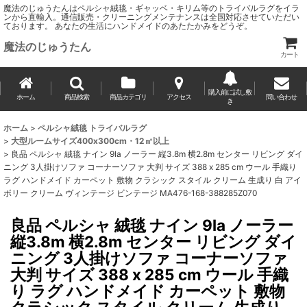
魔法のじゅうたんはペルシャ絨毯・ギャッベ・キリム等のトライバルラグをイラ
ンから直輸入。通信販売・クリーニングメンテナンスは全国対応させていただい
ております。 あなたの生活にハンドメイドのあたたかみをどうぞ。
魔法のじゅうたん
カート
購入前に試し敷
ホーム
商品検索
商品カテゴリ
アクセス
問い合わせ
き
ホーム
>
ペルシャ絨毯 トライバルラグ
>
大型ルームサイズ400x300cm・12㎡以上
>
良品 ペルシャ 絨毯 ナイン 9la ノーラー 縦3.8m 横2.8m センター リビング ダイ
ニング 3人掛けソファ コーナーソファ 大判 サイズ 388 x 285 cm ウール 手織り
ラグ ハンドメイド カーペット 敷物 クラシック スタイル クリーム 生成り 白 アイ
ボリー クリーム ヴィンテージ ビンテージ MA476-168-388285Z070
良品 ペルシャ 絨毯 ナイン 9la ノーラー
縦3.8m 横2.8m センター リビング ダイ
ニング 3人掛けソファ コーナーソファ
大判 サイズ 388 x 285 cm ウール 手織
り ラグ ハンドメイド カーペット 敷物