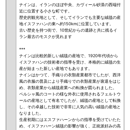
ナインは、イランのほぼ中央、カヴィール砂漠の西端付
近に位置する小さな町です。
歴史的観光地として、そしてイランでも主要な絨毯の産
地イスファハンの東へ約150kmに位置しています。
古い歴史を持つ街で、10世紀からの遺跡と共に残るイ
ラン最古のモスクが見れます
***
ナインは比較的新しい絨毯の産地で、1920年代頃から
イスファハンの技術者の指導を受け、本格的に絨毯の生
産が始まった新しい産地でもあります。
ナインはかつて、手織りの衣類産業都市でしたが、西洋
風の衣服の普及により手織りでの衣類産業が衰退をはじ
め、衣類産業から絨毯産業への転換が図られました。
ペルシャ風のコートの様な外衣に使用されるフェルトウ
ールの産地として有名でしたが、絨毯の産地として転換
し、その卓越した技術で非常に人気の高い絨毯の産地と
なりました。
生産初期にはエスファハーンからの指導を受けていたた
め、イスファハーン絨毯の影響が強く、正統派好みの高