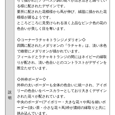
りで描かれたアラベスク調の花々が活き活きと踊ってい
る様に配されたデザインです。
要所に配された花模様から蔦が伸び、絨毯に描かれた花
模様が躍るようです。
ところどころに見受けられる淡く上品なピンク色の花の
色合いが美しく目を奪います。
◇コーナーラチャキトランジメダリオン◇
四隅に配されたメダリオンの『ラチャキ』は、淡い水色
で緻密にメダリオンが描かれています。
フィールドとラチャキトランジの間にはネイビーの縁取
りが配され、淡い色合いとのコントラストがデザインを
際立たせています。
◇外枠ボーダー◇
外枠の太いボーダーも全体の色合いに統一され、アイボ
リーの色合いをベースカラーとしており大きくデザイン
説
された花々が配されています。
明
中央のボーダー(アイボリー・大きな花々や蔦)を細いボ
ーダー(淡い茶・小さな花々蔦)枠が濃紺の縁取りと共に
挟み込んでいます。