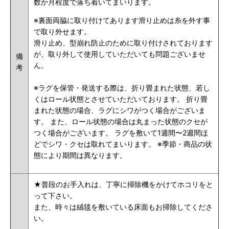
数か月程度で落ち着いてまいります。
※裏面両脇に取り付けてあります滑り止めは糸を外す事
で取り外せます。
滑り止め、型崩れ防止のために取り付けされております
が、取り外して使用していただいても問題ございませ
備
ん。
考
※ラグを保管・発送する際は、折り畳まれた状態、若し
くはロール状態とさせていただいております。 折り畳
まれた状態の場合、ラグにシワがつく場合がございま
す。 また、ロール状態の場合は丸まった状態のクセが
つく場合がございます。 ラグを敷いて1週間〜2週間ほ
どでシワ・クセは取れてまいります。 ※季節・商品の状
態により期間は異なります。
★
普段のお手入れは、丁寧に掃除機をかけてホコリをと
って下さい。
また、時々は絨毯を敷いている床面もお掃除してくださ
い。