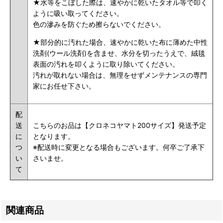
★水等をこぼした際は、速やかに乾いたタオル等で叩く
ように吸い取ってください。
色の滲みを防ぐため擦らないでください。
★部分的に汚れた場合、速やかに乾いた布に薄めた中性
洗剤(ウール洗剤)を含ませ、水分を切ったうえで、絨毯
表面の汚れを叩くように取り除いてください。
汚れが取れない場合は、無理をせずメンテナンスの専門
家にお任せ下さい。
配
送
こちらのお品は【クロネコヤマト200サイズ】発送予定
に
となります。
つ
※配送時に変更となる場合もございます。何卒ご了承下
い
さいませ。
て
関連商品