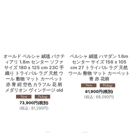
オールド ペルシャ 絨毯 バクテ
ペルシャ 絨毯 ハマダン 1.6m
ィアリ 1.8m センター ソファ
センター サイズ 156 x 105
サイズ 180 x 125 cm 23C 手
cm 27 トライバル ラグ 天然
織り トライバル ラグ 天然 ウ
ウール 敷物 マット カーペット
ール 敷物 マット カーペット
青 赤 花柄
赤 青 紺 空色 カラフル 花 柄
メダリオン ヴィンテージ old
61,900
円
(税別)
(
税込
:
68,090
円
)
73,900
円
(税別)
(
税込
:
81,290
円
)