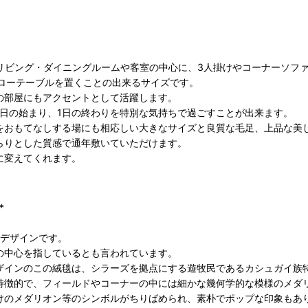
で、リビング・ダイニングルームや客室の中心に、3人掛けやコーナーソ
、ローテーブルを置くことの出来るサイズです。
の部屋にもアクセントとして活躍します。
1日の始まり、1日の終わりを特別な気持ちで過ごすことが出来ます。
をおもてなしする場にも相応しい大きなサイズと良質な毛足、上品な美
らりとした質感で通年敷いていただけます。
に変えてくれます。
*
たデザインです。
の中心を指しているとも言われています。
ザインのこの絨毯は、シラーズを拠点にする遊牧民であるカシュガイ族
特徴的で、フィールドやコーナーの中には細かな幾何学的な模様のメダ
けのメダリオン等のシンボルがちりばめられ、素朴でポップな印象もあ