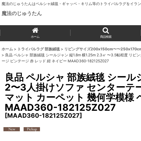
魔法のじゅうたんはペルシャ絨毯・ギャッベ・キリム等のトライバルラグをイラン
魔法のじゅうたん
ホーム
商品検索
ホーム
>
トライバルラグ 部族絨毯
>
リビングサイズ200x150cm〜〜250x170
>
良品 ペルシャ 部族絨毯 シールジャン 縦1.8m 横1.25m 2.3㎡ 〜3.5帖程度 
ージ ビンテージ 赤 レッド 紺 ネイビー MAAD360-182125Z027
良品 ペルシャ 部族絨毯 シールジャ
2〜3人掛けソファ センターテーブル
マット カーペット 幾何学模様 
MAAD360-182125Z027
[
MAAD360-182125Z027
]