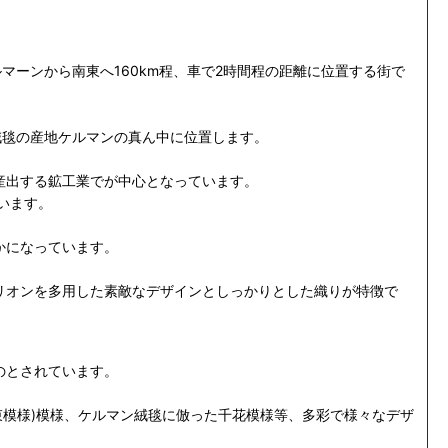
マーンから南東へ160km程、車で2時間程の距離に位置する街で
ャ絨毯の産地ケルマンの真ん中に位置します。
産出する鉱工業でが中心となっています。
います。
かになっています。
リオンを多用した素敵なデザインとしっかりとした織りが特徴で
のとされています。
花束模様)模様、ケルマン絨毯に倣った千花模様等、多彩で様々なデザ