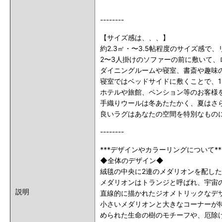
--------
【サイズ感は、、、】
約2.3㎡・〜3.5帖程度のサイズ感
2〜3人掛けのソファーの前に敷いて
ダイニングルームや寝室、書斎や趣味
寝室ではベッドサイドに敷くことで、
ホテルや旅館、ペンション等のお客様
手織りウールは冬あたたかく、夏はさ
良いラグはあなたの空間を特別なもの
--------
***デザインやカラーリングについて**
◆全体のデザイン◆
絨毯の中央に2連のメダリオンを配し
メダリオンはトランジと呼ばれ、宇宙
説明
直線的に描かれたジオメトリックなデ
小さいメダリオンと大きなコーナーが
められた生命の樹のモチーフや、厄除