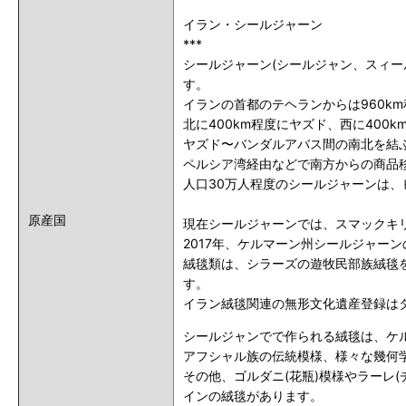
イラン・シールジャーン
***
シールジャーン(シールジャン、スィー
す。
イランの首都のテヘランからは960k
北に400km程度にヤズド、西に40
ヤズド〜バンダルアバス間の南北を結
ペルシア湾経由などで南方からの商品
人口30万人程度のシールジャーンは
原産国
現在シールジャーンでは、スマックキ
2017年、ケルマーン州シールジャー
絨毯類は、シラーズの遊牧民部族絨毯
す。
イラン絨毯関連の無形文化遺産登録は
シールジャンでで作られる絨毯は、ケ
アフシャル族の伝統模様、様々な幾何
その他、ゴルダニ(花瓶)模様やラーレ
インの絨毯があります。