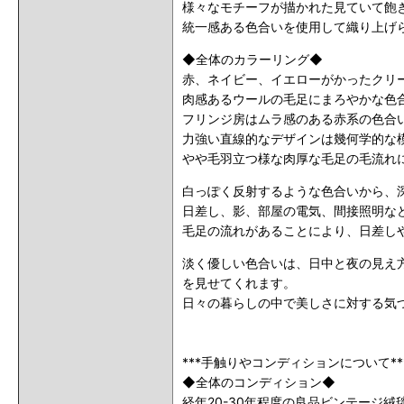
様々なモチーフが描かれた見ていて飽
統一感ある色合いを使用して織り上げ
◆全体のカラーリング◆
赤、ネイビー、イエローがかったクリ
肉感あるウールの毛足にまろやかな色
フリンジ房はムラ感のある赤系の色合
力強い直線的なデザインは幾何学的な
やや毛羽立つ様な肉厚な毛足の毛流れ
白っぽく反射するような色合いから、
日差し、影、部屋の電気、間接照明な
毛足の流れがあることにより、日差し
淡く優しい色合いは、日中と夜の見え
を見せてくれます。
日々の暮らしの中で美しさに対する気
***手触りやコンディションについて**
◆全体のコンディション◆
経年20-30年程度の良品ビンテージ絨