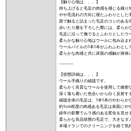
【触り心地は、、、】
持ち上げると毛足の肉感を感じる織り
やや毛流れの方向に寝たふわりとした
面で触ると詰まった毛足のコシのある
歩いたり腰を下ろした際には、柔らか
毛足に沿って撫でるとふわりとしたウ
柔らかな触り心地はウールに包み込ま
ウールパイルの1本1本がふわふわと
柔らかな肉感と共に床面の感触が身体
--------
【状態詳細は、、、】
ウール手織りの絨毯です。
柔らかく良質なウールを使用して緻密
深く落ち着いた色合いから白く反射す
絨毯全体の毛足は、1本1本のやわら
約1cm程度の肉感ある毛足は表面に
経年の影響でムラ感のある変化を見せ
柔らかな良品状態の毛足で、大きなダ
本場イランでのクリーニングを経て気