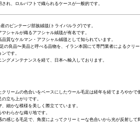
用され、ロルバフトで織られるケースが一般的です。
)産のビンテージ部族絨毯(トライバルラグ)です。
アフシャルが織るアフシャル絨毯が有名です。
高品質なケルマン・アフシャル絨毯として知られています。
毛足の良品〜美品と呼べる品物を、
イラン本国にて専門業者によるクリー
ョンです。
ニングメンテナンスを経て、日本へ輸入しております。
たクリームの色合いをベースにしたウール毛足は
経年を経てまろやかで
足の立ち上がりです。
び、細かな模様を美しく際立てています。
るやわらかな織り地です。
感の感じる毛足で、角度によってクリーミーな色合いから光が反射して