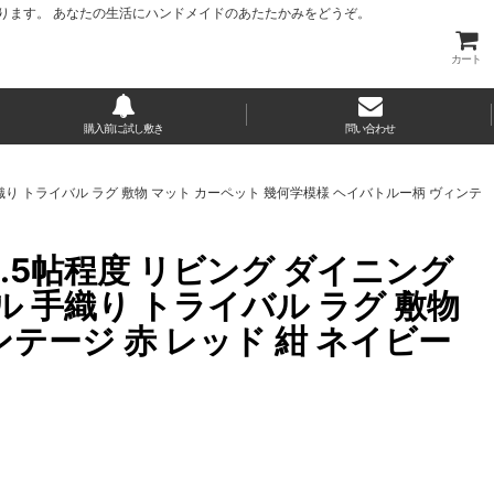
ります。 あなたの生活にハンドメイドのあたたかみをどうぞ。
カート
購入前に試し敷き
問い合わせ
ール 手織り トライバル ラグ 敷物 マット カーペット 幾何学模様 ヘイバトルー柄 ヴィンテ
〜3.5帖程度 リビング ダイニング
ール 手織り トライバル ラグ 敷物
テージ 赤 レッド 紺 ネイビー