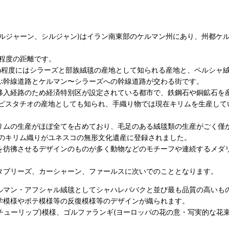
ルジャーン、シルジャン)はイラン南東部のケルマン州にあり、州都ケル
m程度の距離です。
0km程度にはシラーズと部族絨毯の産地として知られる産地と、ペルシ
ぶ幹線道路とケルマン〜シラーズへの幹線道路が交わる街です。
移入経路のため経済特別区が設定されている都市で、鉄鋼石や銅鉱石を
、ピスタチオの産地としても知られ、手織り物では現在キリムを生産して
リムの生産がほぼ全てを占めており、毛足のある絨毯類の生産がごく僅
ンのキリム織りがユネスコの無形文化遺産に登録されました。
を彷彿させるデザインのものが多く動物などのモチーフや連続するメダ
タブリーズ、カーシャーン、ファールスに次いでのこととなります。
ルマン・アフシャル絨毯として
シャハレババク
と並び最も品質の高いも
学模様やボテ模様等の反復模様等のデザインが織られます。
(チューリップ)模様、ゴルファランギ(ヨーロッパの花の意・写実的な