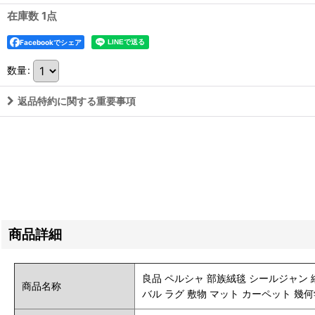
在庫数 1点
Facebookでシェア
数量
:
返品特約に関する重要事項
商品詳細
良品 ペルシャ 部族絨毯 シールジャン 縦1.
商品名称
バル ラグ 敷物 マット カーペット 幾何学