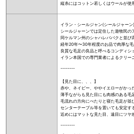
縦糸にはコットン若しくはウールが使
イラン・シールジャン(シールジャーン
シールジャーンでは定住した遊牧民の
同ケルマン州のシャハレババクと並び
経年20年〜30年程度のお品で肉厚な
良質な毛足の良品と呼べるコンディシ
イラン本国での専門業者によるクリー
--------
【見た目に、、、】
赤や、ネイビー、ややイエローがかっ
薄手ながらも
見た目にも
肉感のある毛
毛流れの方向にぺたりと寝た毛足が並
センターテーブル等を置いても安定す
近めにはマットな見た目、遠目にツヤ
--------