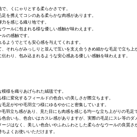
地で、くにゃりとする柔らかさです。
毛足を携えてコシのある柔らかな肉感があります。
弾力を感じる織り地です。
なウールに包まれる様な優しい感触が味わえます。
ールの感触です。
れるようでとても安心感を与えてくれます。
して、それらがみっしりと並んで互いを支え合うきめ細かな毛足で立ち上
に伝わり、包み込まれるような安心感ある優しい感触を味わえます。
な模様を織りあげられた絨毯です。
る様に変化するフィールドの色合いの美しさが際立ちます。
かな毛足がやや毛羽立つ様にゆるやかにと密集しています。
やや毛羽立ち感があり、見た目にも肉感を感じる均一な立ち上がりの毛足
る色合いも、色合いはカスレ感がありますが、実際の毛足にスレ等のダ
メージはなく、美しい色合いやふわふわとした柔らかなウールの良質さ
持ちよくお使いいただけます。