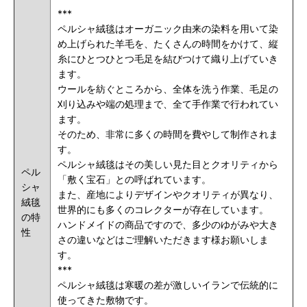
***
ペルシャ絨毯はオーガニック由来の染料を用いて染
め上げられた羊毛を、たくさんの時間をかけて、縦
糸にひとつひとつ毛足を結びつけて織り上げていき
ます。
ウールを紡ぐところから、全体を洗う作業、毛足の
刈り込みや端の処理まで、全て手作業で行われてい
ます。
そのため、非常に多くの時間を費やして制作されま
す。
ペルシャ絨毯はその美しい見た目とクオリティから
ペル
「敷く宝石」との呼ばれています。
シャ
また、産地によりデザインやクオリティが異なり、
絨毯
世界的にも多くのコレクターが存在しています。
の特
ハンドメイドの商品ですので、多少のゆがみや大き
性
さの違いなどはご理解いただきます様お願いしま
す。
***
ペルシャ絨毯は寒暖の差が激しいイランで伝統的に
使ってきた敷物です。