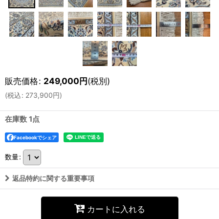
販売価格
:
249,000
円
(税別)
(
税込
:
273,900
円
)
在庫数 1点
Facebookでシェア
数量
:
返品特約に関する重要事項
カートに入れる