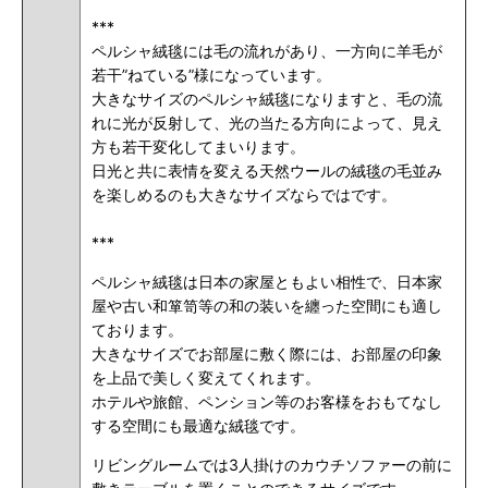
***
ペルシャ絨毯には毛の流れがあり、一方向に羊毛が
若干”ねている”様になっています。
大きなサイズのペルシャ絨毯になりますと、毛の流
れに光が反射して、光の当たる方向によって、見え
方も若干変化してまいります。
日光と共に表情を変える天然ウールの絨毯の毛並み
を楽しめるのも大きなサイズならではです。
***
ペルシャ絨毯は日本の家屋ともよい相性で、日本家
屋や古い和箪笥等の和の装いを纏った空間にも適し
ております。
大きなサイズでお部屋に敷く際には、お部屋の印象
を上品で美しく変えてくれます。
ホテルや旅館、ペンション等のお客様をおもてなし
する空間にも最適な絨毯です。
リビングルームでは3人掛けのカウチソファーの前に