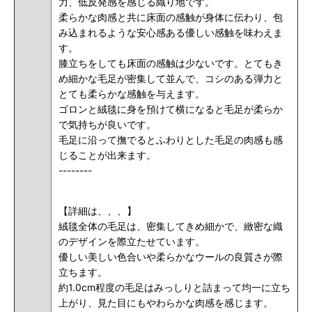
力、
低反発感
を感じる織り地です。
柔らかな肉感と共に床面の感触が身体に伝わり、包
み込まれるような安心感ある優しい感触を味わえま
す。
膝立ちをしても床面の感触は少ないです。
とてもき
め細かな毛足が密集して並んで、コシのある弾力と
とても柔らかな感触を与えます。
ゴロンと絨毯に身を預けて横になると毛足が柔らか
で気持ちが良いです。
毛足に沿って撫でるとふわりとした毛足の肉感も感
じることが出来ます。
--------
【詳細は、、、】
絨毯全体の毛足は、密集してきめ細かで、緻密な織
のデザインを際立たせています。
優しい美しい色合いや柔らかなウールの良質さが際
立ちます。
約1.0cm程度の毛足はみっしりと詰まって均一に立ち
上がり、見た目にもやわらかな肉感を感じます。