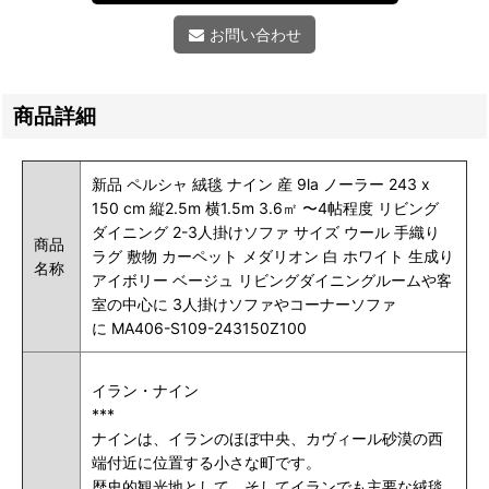
お問い合わせ
商品詳細
新品 ペルシャ 絨毯 ナイン 産 9la ノーラー 243 x
150 cm 縦2.5m 横1.5m 3.6㎡ 〜4帖程度 リビング
ダイニング 2-3人掛けソファ サイズ ウール 手織り
商品
ラグ 敷物 カーペット メダリオン 白 ホワイト 生成り
名称
アイボリー ベージュ リビングダイニングルームや客
室の中心に 3人掛けソファやコーナーソファ
に MA406-S109-243150Z100
イラン・ナイン
***
ナインは、イランのほぼ中央、カヴィール砂漠の西
端付近に位置する小さな町です。
歴史的観光地として、そしてイランでも主要な絨毯