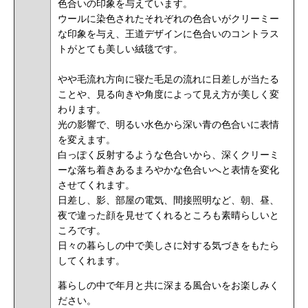
色合いの印象を与えています。
ウールに染色されたそれぞれの色合いがクリーミー
な印象を与え、王道デザインに色合いのコントラス
トがとても美しい絨毯です。
やや毛流れ方向に寝た毛足の流れに日差しが当たる
ことや、見る向きや角度によって見え方が美しく変
わります。
光の影響で、明るい水色から深い青の色合いに表情
を変えます。
白っぽく反射するような色合いから、深くクリーミ
ーな落ち着きあるまろやかな色合いへと表情を変化
させてくれます。
日差し、影、部屋の電気、間接照明など、朝、昼、
夜で違った顔を見せてくれるところも素晴らしいと
ころです。
日々の暮らしの中で美しさに対する気づきをもたら
してくれます。
暮らしの中で年月と共に深まる風合いをお楽しみく
ださい。