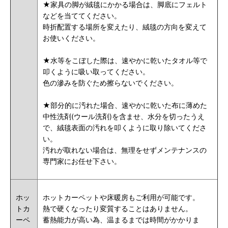
★家具の脚が絨毯にかかる場合は、脚底にフェルト
などを当ててください。
時折配置する場所を変えたり、絨毯の方向を変えて
お使いください。
★水等をこぼした際は、速やかに乾いたタオル等で
叩くように吸い取ってください。
色の滲みを防ぐため擦らないでください。
★部分的に汚れた場合、速やかに乾いた布に薄めた
中性洗剤(ウール洗剤)を含ませ、水分を切ったうえ
で、絨毯表面の汚れを叩くように取り除いてくださ
い。
汚れが取れない場合は、無理をせずメンテナンスの
専門家にお任せ下さい。
ホッ
ホットカーペットや床暖房もご利用が可能です。
トカ
熱で硬くなったり変質することはありません。
ーペ
蓄熱能力が高い為、温まるまでは時間がかかりま