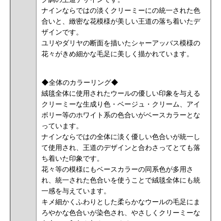
ナインならではの淡くクリーミーにの統一された色
合いと、緻密な花模様が美しい王道の落ち着いたデ
ザインです。
ユリやダリヤの断面を描いたシャーアッバス模様の
花々がきめ細かな毛足に美しく描かれています。
◆全体のカラーリング◆
絨毯全体に使用されたウールの優しい印象を与える
クリーミーな生成り色・ベージュ・クリーム、アイ
ボリー等のホワイト系の色合いがベースカラーとな
っています。
ナインならではの全体に淡く優しい色合いが統一し
て使用され、王道のデザインと合わさってとても落
ち着いた印象です。
花々等の模様にもベースカラーの同系色が多用さ
れ、統一された色合いを使うことで絨毯全体にも統
一感を与えています。
キメ細かくふわりとした柔らかなウールの毛足にま
ろやかな色合いが染色され、やさしくクリーミーな