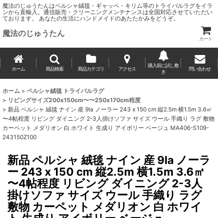
魔法のじゅうたんはペルシャ絨毯・ギャッベ・キリム等のトライバルラグをイラ
ンから直輸入。通信販売・クリーニングメンテナンスは全国対応させていただい
ております。 あなたの生活にハンドメイドのあたたかみをどうぞ。
魔法のじゅうたん
カート
購入前に試し敷
ホーム
商品検索
商品カテゴリ
アクセス
問い合わせ
き
ホーム
>
ペルシャ絨毯 トライバルラグ
>
リビングサイズ200x150cm〜〜250x170cm程度
>
新品 ペルシャ 絨毯 ナイン 産 9la ノーラー 243 x 150 cm 縦2.5m 横1.5m 3.6㎡
〜4帖程度 リビング ダイニング 2-3人掛けソファ サイズ ウール 手織り ラグ 敷物
カーペット メダリオン 白 ホワイト 生成り アイボリー ベージュ MA406-S109-
243150Z100
新品 ペルシャ 絨毯 ナイン 産 9la ノーラ
ー 243 x 150 cm 縦2.5m 横1.5m 3.6㎡
〜4帖程度 リビング ダイニング 2-3人
掛けソファ サイズ ウール 手織り ラグ
敷物 カーペット メダリオン 白 ホワイ