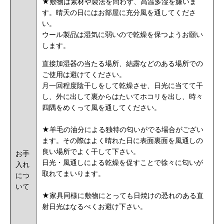
★敷物は素材や製法を問わず、高温多湿を嫌いま
す。晴天の日にはお部屋に充分風を通してくださ
い。
ウール製品は湿気に弱いので乾燥を保つようお願い
します。
直接加湿器の当たる場所、結露などのある場所での
ご使用は避けてください。
月一回程度陰干しをして乾燥させ、日光に当てて干
し、外に出して裏からはたいてホコリを出し、時々
四隅をめくって風を通してください。
★羊毛の油分による独特の匂いがでる場合がござい
ます。その際はよく晴れた日に表面裏面を風通しの
良い場所でよく干して下さい。
お手
日光・風通しによる乾燥を促すことで徐々に匂いが
入れ
取れてまいります。
につ
いて
★家具同様に敷物にとっても日焼けの恐れのある直
射日光はなるべくお避け下さい。