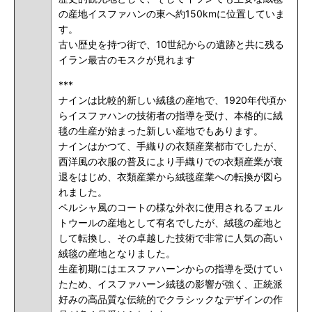
の産地イスファハンの東へ約150kmに位置していま
す。
古い歴史を持つ街で、10世紀からの遺跡と共に残る
イラン最古のモスクが見れます
***
ナインは比較的新しい絨毯の産地で、1920年代頃か
らイスファハンの技術者の指導を受け、本格的に絨
毯の生産が始まった新しい産地でもあります。
ナインはかつて、手織りの衣類産業都市でしたが、
西洋風の衣服の普及により手織りでの衣類産業が衰
退をはじめ、衣類産業から絨毯産業への転換が図ら
れました。
ペルシャ風のコートの様な外衣に使用されるフェル
トウールの産地として有名でしたが、絨毯の産地と
して転換し、その卓越した技術で非常に人気の高い
絨毯の産地となりました。
生産初期にはエスファハーンからの指導を受けてい
たため、イスファハーン絨毯の影響が強く、正統派
好みの高品質な伝統的でクラシックなデザインの作