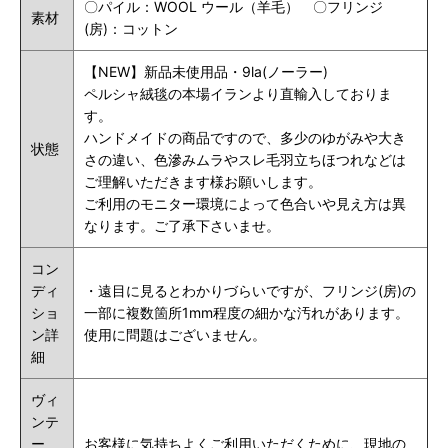
〇パイル：WOOL ウール（羊毛） 〇フリンジ
素材
(房)：コットン
【NEW】新品未使用品・9la(ノーラー)
ペルシャ絨毯の本場イランより直輸入しておりま
す。
ハンドメイドの商品ですので、多少のゆがみや大き
状態
さの違い、色滲みムラやスレ毛羽立ちほつれなどは
ご理解いただきます様お願いします。
ご利用のモニター環境によって色合いや見え方は異
なります。ご了承下さいませ。
コン
ディ
・遠目に見るとわかりづらいですが、フリンジ(房)の
ショ
一部に複数箇所1mm程度の細かな汚れがあります。
ン詳
使用に問題はございません。
細
ヴィ
ンテ
ー
お客様に気持ちよくご利用いただくために、現地の