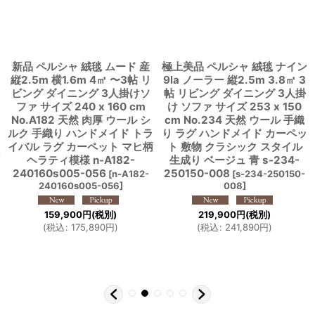
新品 ペルシャ 絨毯 ムード 産
極上美品 ペルシャ 絨毯 ナイン
縦2.5m 横1.6m 4㎡ 〜3帖 リ
9la ノーラー 縦2.5m 3.8㎡ 3
ビング ダイニング 3人掛けソ
帖 リビング ダイニング 3人掛
ファ サイズ 240 x 160 cm
け ソファ サイズ 253 x 150
No.A182 天然 肉厚 ウール シ
cm No.234 天然 ウール 手織
ルク 手織り ハンドメイド トラ
り ラグ ハンドメイド カーペッ
イバル ラグ カーペット マヒ柄
ト 敷物 クラシック スタイル
ヘラティ模様 n-A182-
生成り ベージュ 青 s-234-
240160s005-056
250150-008
[
n-A182-
[
s-234-250150-
240160s005-056
]
008
]
159,900
円
(税別)
219,900
円
(税別)
(
税込
:
175,890
円
)
(
税込
:
241,890
円
)