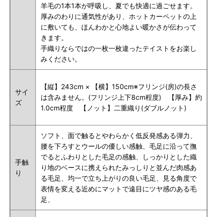
羊毛の1本1本が呼吸し、夏でも快適に過ごせます。
厚みのわりに通気性があり、ホットカーペットの上
に敷いても、ほんわかと心地よい暖かさが伝わって
きます。
手織りならではの一枚一枚違ったテイストをお楽し
みください。
【縦】243cm × 【横】150cm※フリンジ(房)の長さ
サイ
は含みません。(フリンジ上下8cm程度) 【厚み】約
ズ
1.0cm程度 【ノット】二重織り(ダブルノット)
ソフト、
面で触るとやわらかく低反発感ある弾力、
腰を下ろすとウールの優しい感触、毛足に沿って撫
でるとふわりとした毛足の感触
、しっかりとした織
手触
り地のベースに携えられたみっしりと並んだ肉感あ
り
る毛足、均一で立ち上がりの良い毛足、見る角度で
表情を変える近めにマットで遠目にツヤ感のある毛
足、