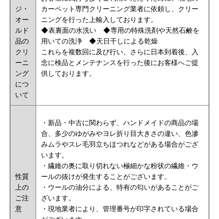
ジ・
カーペット専門クリーニング業者に依頼し、クリー
オー
ニングを行った上輸入しております。
ルド
◆
表裏面の水洗い
◆
専用の特殊洗剤や
天然石鹸
を
品の
用いての洗浄 ◆天日干しによる乾燥
クリ
これらを複数回に及び行い、さらに日本到着後、入
ーニ
念に検品とメンテナンスを行った後にお客様へご提
ング
供しております。
につ
いて
・新品・
中古に関わらず、ハンドメイドの商品の場
合、多少のゆがみやヨレ折り目大きさの違い、色滲
みムラやスレ毛羽立ちほつれなどがある場合がござ
います。
・繊維の奥に取り切れない極細かな粉状の繊維・ウ
性質
ールの抜けが発生することがございます。
上の
・ウールの油分による、特有の匂いがあることがご
ご注
ざいます。
意
・現地業者により、管理番号が印字されている場合