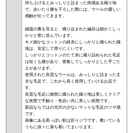
持ち上げるとみっしりと詰まった肉感ある織り地
で、歩いたり腰を下ろした際には、ウールの優しい
感触が伝ってきます。
絨毯の裏を見ると、織り込まれた編目は細かくしっ
かりと密に並んでいます。
キメ細かなコットンの経糸にしっかりと織られた織
地は、安定して滑りにくいです。
しっかりとコットンのたて糸に織り詰められた毛足
は短くも腰があり、密集してしっかりとした手ごた
えがあります。
使用された良質なウールは、みっしりと詰まった丈
夫な毛足で、これから長く使用していけるお品で
す。
良質な毛足に緻密に織られた織り地は美しくクリア
な状態で手触り・色合い共に美しい状態です。
新品ならではの光沢の少ないマットな毛足のツヤ感
です。
画像にある黒っぽい影は折りジワです。敷いている
うちに徐々に落ち着いてまいります。