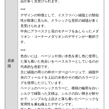
品が多く見受けられます。
***
デザインの特徴として、イスファハン絨毯との類似
性が顕著に見られ、クラシックな意匠の絨毯が多く
見受けられます。
中央にアラベスクと花のモチーフをあしらったメダ
リオン・コーナーメダリオンのデザインが一般的で
す。
***
色合いには、ベージュや淡い水色を差し色に使用し
原産
た落ち着いた色合いをベースカラーとしているのが
国
代表的な色彩です。
主に絨毯の周りの枠ボーダーはベージュで、絨毯中
央のフィールドを上記の水色やその他のカラーリン
グを使用したりしています。
ベージュのベーシックカラーに、模様の輪郭を白い
シルクで縁取った文様は、シルクの白い輝きが鮮や
かで、シンプルな上品さと落ち着いたベーシックな
実用性を兼ね備えたデザインです。