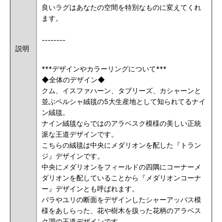
良いラグはあなたの空間を特別なものに変えてくれ
ます。
--------
説明
***デザインやカラーリングについて***
◆全体のデザイン◆
クム、イスファハーン、タブリーズ、カシャーンと
並ぶペルシャ絨毯の5大生産地として知られてるナイ
ン絨毯。
ナイン絨毯ならではのアラベスク模様の美しい正統
派な王道デザインです。
こちらの絨毯は中央にメダリオンを配した『トラン
ジ』デザインです。
中央にメダリオンをフィールドの四隅にコーナーメ
ダリオンを配していることから『メダリオンコーナ
ー』デザインとも呼ばれます。
バラやユリの断面をデザインしたシャーアッバス模
様をあしらった、花や樹木を扱った花柄のアラベス
ク調の王道デザインです。