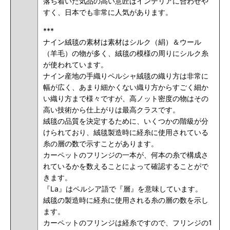
落ち着いた気品の高い意匠はインテリアに合わせや
すく、日本でも非常に人気があります。
***
ナイン絨毯の素材は素材はシルク（絹）＆ウール
（羊毛）の物が多く、絨毯の模様の周りにシルク糸
が使われています。
ナイン産地の手織りペルシャ絨毯の織り方は非常に
幅が広く、あまり細かくない織り方からすごく細か
い織り方まで様々ですが、高ノット密度の物はその
高い技術から仕上がりは最高クラスです。
絨毯の品質を決定するために、いくつかの階級が分
けられており、絨毯製造時に経糸に使用されている
糸の層の数で示すことがあります。
カーペットのフリンジの一本が、何本の糸で構成さ
れているかを数えることによって確認することがで
きます。
『La』はペルシア語で『層』を意味しています。
絨毯の製造時に経糸に使用される糸の層の数を示し
ます。
カーペットのフリンジは経糸ですので、フリンジの1