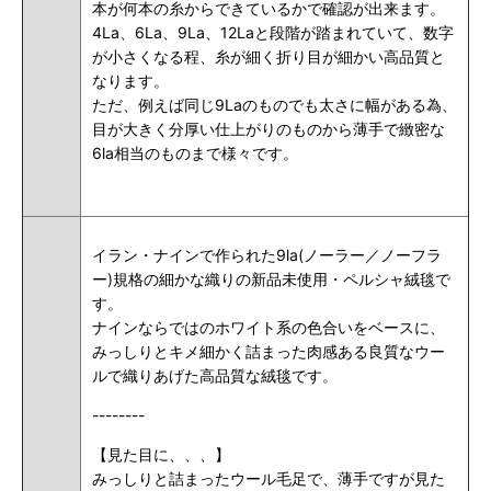
本が何本の糸からできているかで確認が出来ます。
4La、6La、9La、12Laと段階が踏まれていて、数字
が小さくなる程、糸が細く折り目が細かい高品質と
なります。
ただ、例えば同じ9Laのものでも太さに幅がある為、
目が大きく分厚い仕上がりのものから薄手で緻密な
6la相当のものまで様々です。
イラン・ナインで作られた9la(ノーラー／ノーフラ
ー)規格の細かな織りの新品未使用・ペルシャ絨毯で
す。
ナインならではのホワイト系の色合いをベースに、
みっしりとキメ細かく詰まった肉感ある良質なウー
ルで織りあげた高品質な絨毯です。
--------
【見た目に、、、】
みっしりと詰まったウール毛足で、薄手ですが見た