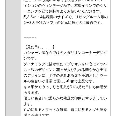
ィションのヴィンテージ品で、本場イランでのクリ
ーニングを経て気持ちよくお使いいただけます。
約3.5㎡・4帖程度のサイズで、リビングルーム等の
2〜3人掛けのソファの足元に敷くのに最適です。
--------
【見た目に、、、】
カシャーン産ならではのメダリオンコーナーデザイ
ンです。
ダイナミックに描かれたメダリオンを中心にアラベ
スク調のデザインに花々が入り乱れる華やかな王道
のデザインに、全体の深みある赤を基調としたウー
ルの色合いが非常に優しい印象で上品です。
キメ細かくみっしりと毛足が並ぶ見た目にも肉感が
あります。
優しい色合いは柔らかな毛足の印象とマッチしてい
ます。
近めに見るとマットな質感、遠目に見るとツヤ感を
感じる毛足です。