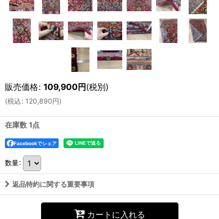
販売価格
:
109,900
円
(税別)
(
税込
:
120,890
円
)
在庫数 1点
Facebookでシェア
数量
:
返品特約に関する重要事項
カートに入れる