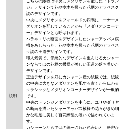
こちらの絨毯は中央にメダリオンを配した『トラン
ジ』デザインで花や樹木を扱った花柄のアラベスク
調のデザインです。
中央にメダリオンをフィールドの四隅にコーナーメ
ダリオンを配していることから『メダリオンコーナ
ー』デザインとも呼ばれます。
バラやユリの断面をデザインしたシャーアッバス模
様をあしらった、花や樹木を扱った花柄のアラベス
ク調の王道デザインです。
職人気質で、伝統的なデザインを重んじるカシャー
ンならではの花柄の模様が美しい王道の落ち着いた
デザインです。
王道デザインを好むカシャーン産の絨毯では、絨毯
の中央に大きなメダリオンを配する古くから伝わる
クラシックなメダリオンコーナーデザインが一般的
説明
です。
中央のトランジメダリオンを中心に、ユリやダリヤ
の断面を描いたシャーアッバス模様の花々がきめ細
かな毛足に美しく百花繚乱の装いで描かれていま
す。
カシャーンならではの統一された色合いと、緻密な