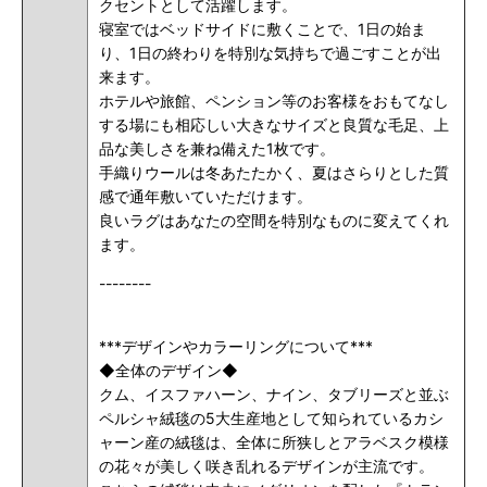
クセントとして活躍します。
寝室ではベッドサイドに敷くことで、1日の始ま
り、1日の終わりを特別な気持ちで過ごすことが出
来ます。
ホテルや旅館、ペンション等のお客様をおもてなし
する場にも相応しい大きなサイズと良質な毛足、上
品な美しさを兼ね備えた1枚です。
手織りウールは冬あたたかく、夏はさらりとした質
感で通年敷いていただけます。
良いラグはあなたの空間を特別なものに変えてくれ
ます。
--------
***デザインやカラーリングについて***
◆全体のデザイン◆
クム、イスファハーン、ナイン、タブリーズと並ぶ
ペルシャ絨毯の5大生産地として知られているカシ
ャーン産の絨毯は、全体に所狭しとアラベスク模様
の花々が美しく咲き乱れるデザインが主流です。