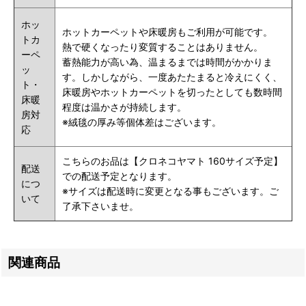
ホッ
ホットカーペットや床暖房もご利用が可能です。
トカ
熱で硬くなったり変質することはありません。
ーペ
蓄熱能力が高い為、温まるまでは時間がかかりま
ッ
す。しかしながら、一度あたたまると冷えにくく、
ト・
床暖房やホットカーペットを切ったとしても数時間
床暖
程度は温かさが持続します。
房対
※絨毯の厚み等個体差はございます。
応
こちらのお品は【クロネコヤマト 160サイズ予定】
配送
での配送予定となります。
につ
※サイズは配送時に変更となる事もございます。ご
いて
了承下さいませ。
関連商品