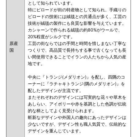
として知られています。
特にビロードが街の特産物として知られ、手織りの
ビロードの技術には絨毯との共通点が多く、工芸の
技術が絨毯の製作にも良質な影響を与えています。
カシャーンで作られる絨毯の約80%がウールで、
20%程度がシルクです。
原産
工芸の街ならではの手間と時間を惜しまない丁寧な
国
つくりで、高品質で長持ちする事で古くなっても長
い間使用できることでイランの人たちから人気の産
地です。
中央に『トランジ(メダリオン)』を配し、四隅のコ
ーナーに『ラチャキトランジ(隅のメダリオン)』を
配したデザインが主流です。
またそれぞれのデザインには写実的な花々や草木を
あしらい、アイボリーや赤を基調とした色調が伝統
的な柄としてよく見受けられます。
斬新なデザインや外国人の趣向にあったデザインは
少ないですが、デザイン性も職人気質で、伝統的な
デザインを重んじています。