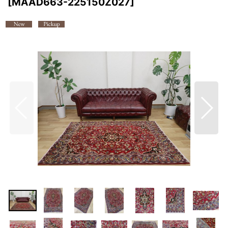
[
MAAD663-225150Z027
]