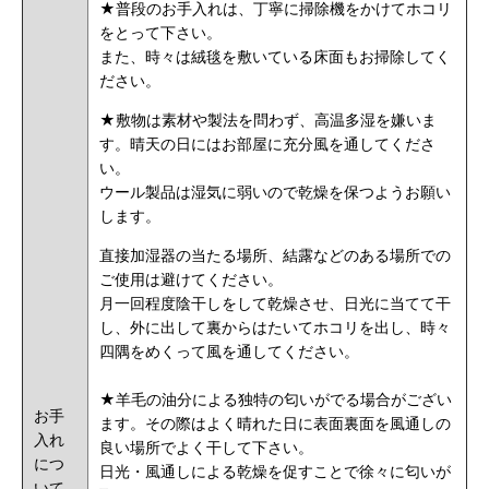
★普段のお手入れは、丁寧に掃除機をかけてホコリ
をとって下さい。
また、時々は絨毯を敷いている床面もお掃除してく
ださい。
★敷物は素材や製法を問わず、高温多湿を嫌いま
す。晴天の日にはお部屋に充分風を通してくださ
い。
ウール製品は湿気に弱いので乾燥を保つようお願い
します。
直接加湿器の当たる場所、結露などのある場所での
ご使用は避けてください。
月一回程度陰干しをして乾燥させ、日光に当てて干
し、外に出して裏からはたいてホコリを出し、時々
四隅をめくって風を通してください。
★羊毛の油分による独特の匂いがでる場合がござい
お手
ます。その際はよく晴れた日に表面裏面を風通しの
入れ
良い場所でよく干して下さい。
につ
日光・風通しによる乾燥を促すことで徐々に匂いが
いて