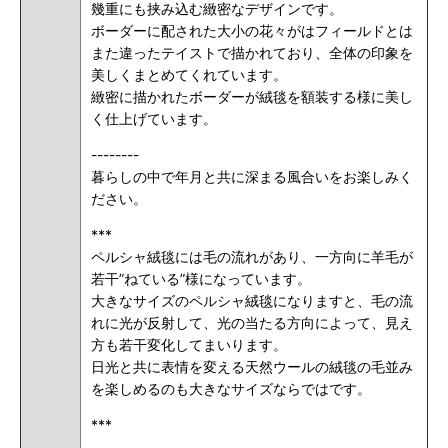
幾重にも挟み込む緻密なデザインです。
ボーダーに配された大小の花々がはフィールドとは
また違ったテイストで描かれており、全体の印象を
美しくまとめてくれています。
緻密に描かれたボーダーが絨毯を額装する様に美し
く仕上げています。
--------
暮らしの中で年月と共に深まる風合いをお楽しみく
ださい。
***
ペルシャ絨毯には毛の流れがあり、一方向に羊毛が
若干”ねている”様になっています。
大きなサイズのペルシャ絨毯になりますと、毛の流
れに光が反射して、光の当たる方向によって、見え
方も若干変化してまいります。
日光と共に表情を変える天然ウールの絨毯の毛並み
を楽しめるのも大きなサイズならではです。
***