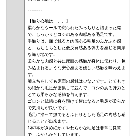
--------
【触り心地は、、、】
柔らかなウールで織られたみっちりと詰まった織
で、しっかりとコシのある肉感ある毛足です。
手触りは、面で触ると肉感ある毛足のふかふか感
と、もちもちとした低反発感ある弾力を感じる肉厚
な織り地です。
柔らかな肉感と共に床面の感触が身体に伝わり、包
み込まれるような安心感ある優しい感触を味わえま
す。
膝立ちをしても床面の感触は少ないです。とてもき
め細かな毛足が密集して並んで、コシのある弾力と
とても柔らかな感触を与えます。
ゴロンと絨毯に身を預けて横になると毛足が柔らか
で気持ちが良いです。
毛足に沿って撫でるとふわりとした毛足の肉感も感
じることが出来ます。
1本1本がきめ細かくやわらかな毛足は非常に良質
で、ふかふかとしています。