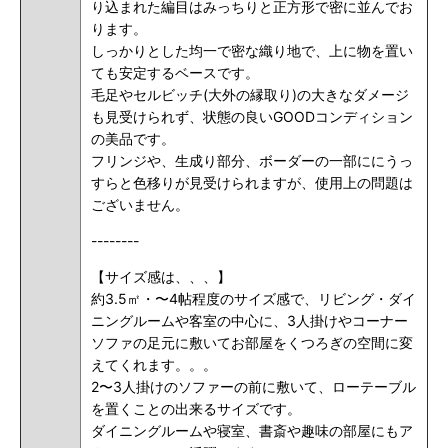
り込まれた編目はみっちりと正方形で密に並んでお
ります。
しっかりとした均一で密な織り地で、上に物を置い
ても安定するベースです。
毛足やセルビッチ(大外の縁取り)の大きなダメージ
も見受けられず、状態の良いGOODコンディション
の美品です。
フリンジや、生成り部分、ボーダーの一部ににうっ
すらと色移りが見受けられますが、使用上の問題は
ございません。
--------
【サイズ感は、、、】
約3.5㎡・〜4帖程度のサイズ感で、リビング・ダイ
ニングルームや客室の中心に、3人掛けやコーナー
ソファの足元に敷いてお部屋をくつろぎの空間に変
えてくれます。。。
2〜3人掛けのソファーの前に敷いて、ローテーブル
を置くことの出来るサイズです。
ダイニングルームや寝室、書斎や趣味の部屋にもア