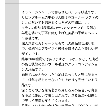
イラン・カシャーンで作られたペルシャ絨毯です。
リビングルームの中心 3人掛けやコーナー ソファの
足元に敷いてお部屋をくつろぎの空間に。。。
イランの5大絨毯産地の一つカシャーンで、良質な
羊毛を紡いで丁寧に織り上げた美品の手織りペルシ
ャ絨毯です。
職人気質なカシャーンならではの高品質な織り地
で、伝統的なアラベスク模様を織り込んだ美しいデ
ザインです。
経年20年程度ではありますが、ふかふかとした肉感
のある状態の良いウール毛足のグッドコンディショ
ンのお品です。
肉厚でふかふかとした毛足はみっしりと密に詰まっ
て、経年を感じさせない立ち上がりを見せている良
品です。
深くまろやかな落ち着きを見せる赤の色合いが良質
な毛足に艶めいて映し出されて、見る角度や日差し
で美しく表情を変えてくれます。
毛足のスレも無い全体的な状態が良いGOODコンデ