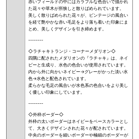
赤いフィールドの中にはカラフルな色合いで描かれ
た花々や草木が所狭しと散りばめられています。
美しく散りばめられた花々が、ビンテージの風合い
を経て艶やかな赤い毛足をより落ち着いた印象にま
とめ、美しくデザインを引き締めます。
--------
◇ラチャキトランジ・コーナーメダリオン◇
四隅に配されたメダリオンの『ラチャキ』は、ネイ
ビーと生成り、水色の色合いが使用されています。
内から外に向かいネイビー→グレーがかった淡い水
色→水色と配色されています。
柔らかな毛足の風合いが水色系の色合いをより美し
く優しい印象にしています。
--------
◇外枠ボーダー◇
外枠の太いボーダーはネイビーをベースカラーとし
て、大きくデザインされた花々が配されています。
中央のボーダーを細いボーダーや極細のボーダーが