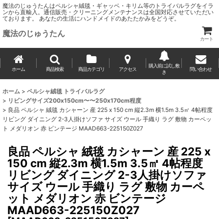
魔法のじゅうたんはペルシャ絨毯・ギャッベ・キリム等のトライバルラグをイラ
ンから直輸入。通信販売・クリーニングメンテナンスは全国対応させていただい
ております。 あなたの生活にハンドメイドのあたたかみをどうぞ。
魔法のじゅうたん
カート
購入前に試し敷
ホーム
商品検索
商品カテゴリ
アクセス
問い合わせ
き
ホーム
>
ペルシャ絨毯 トライバルラグ
>
リビングサイズ200x150cm〜〜250x170cm程度
>
良品 ペルシャ 絨毯 カシャーン 産 225 x 150 cm 縦2.3m 横1.5m 3.5㎡ 4帖程度
リビング ダイニング 2-3人掛けソファ サイズ ウール 手織り ラグ 敷物 カーペッ
ト メダリオン 赤 ビンテージ MAAD663-225150Z027
良品 ペルシャ 絨毯 カシャーン 産 225 x
150 cm 縦2.3m 横1.5m 3.5㎡ 4帖程度
リビング ダイニング 2-3人掛けソファ
サイズ ウール 手織り ラグ 敷物 カーペ
ット メダリオン 赤 ビンテージ
MAAD663-225150Z027