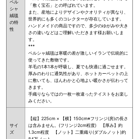
ペル
「敷く宝石」との呼ばれています。
シャ
また、産地によりデザインやクオリティが異なり、
絨毯
世界的にも多くのコレクターが存在しています。
の特
ハンドメイドの商品ですので、多少のゆがみや大き
性
さの違いなどはご理解いただきます様お願いしま
す。
***
ペルシャ絨毯は寒暖の差が激しいイランで伝統的に
使ってきた敷物です。
羊毛の1本1本が呼吸し、夏でも快適に過ごせます。
厚みのわりに通気性があり、ホットカーペットの上
に敷いても、ほんわかと心地よい暖かさが伝わって
きます。
手織りならではの一枚一枚違ったテイストをお楽し
みください。
【縦】225cm × 【横】150cm※フリンジ(房)の長さ
サイ
は含みません。(フリンジ2cm程度) 【厚み】約
ズ
1.3cm程度 【ノット】二重織り(ダブルノット)約
84万ノット