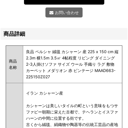
お問い合わせ
商品詳細
良品 ペルシャ 絨毯 カシャーン 産 225 x 150 cm 縦
2.3m 横1.5m 3.5㎡ 4帖程度 リビング ダイニング
商品
2-3人掛けソファ サイズ ウール 手織り ラグ 敷物
名称
カーペット メダリオン 赤 ビンテージ MAAD663-
225150Z027
イラン カシャーン産
カシャーンは美しいタイルの町という意味をもつサ
ファビー朝期に栄えた古都で、テヘランとイスファ
ハーンの中間に位置する街です。
古くから絨毯、絹織物や陶器等の伝統工芸品の産地