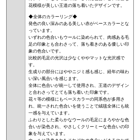
花模様が美しい王道の落ち着いたデザインです。
◆全体のカラーリング◆
発色の良い深みのある美しい赤がベースカラーとな
っています。
いずれの色合いもウールに染められて、肉感ある毛
足の印象とも合わさって、落ち着きのある優しい印
象の色合いです。
比較的毛足の光沢は少なくややマットな光沢感で
す。
生成りの部分にはややニジミ感も感じ、経年の味わ
い深い風合いを感じます。
全体に色合いが統一して使用され、王道のデザイン
と合わさってとても落ち着いた印象です。
花々等の模様にもベースカラーの同系色が多用さ
れ、統一された色合いを使うことで絨毯全体にも統
一感を与えています。
ふわりとした柔らかなウールの毛足にまろやかな色
合いが染色され、やさしくクリーミーな色合いの印
象を与えています。