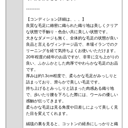
--------
【コンディション詳細は、、、】
良質な毛足に緻密に織られた織り地は美しくクリア
な状態で手触り・色合い共に美しい状態です。
大きなダメージも無く、全体的な毛足の状態が良い
良品と言えるヴィンテージ品で、本場イランでのク
リーニングを経て気持ちよくお使いいただけます。
20年程度の経年のお品ですが、非常に立ち上がりの
良い、ふかふかとした肉厚でやわらかな毛足のお品
です。
厚みは約1.3cm程度で、柔らかな毛足がみっしりと
詰まっており、滑らかで美しい毛足です。
持ち上げるとみっしりと詰まった肉感ある織り地
で、歩いたり腰を下ろした際には、ウールの優しい
感触が伝ってきます。
柔らかな毛足は見る角度や日差しによって美しく見
た目を変えてくれます。
絨毯の裏を見ると、コットンの経糸にしっかりと織