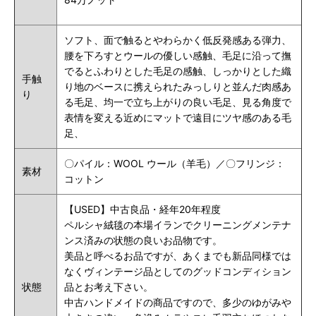
ソフト、
面で触るとやわらかく低反発感ある弾力、
腰を下ろすとウールの優しい感触、毛足に沿って撫
でるとふわりとした毛足の感触
、しっかりとした織
手触
り地のベースに携えられたみっしりと並んだ肉感あ
り
る毛足、均一で立ち上がりの良い毛足、見る角度で
表情を変える近めにマットで遠目にツヤ感のある毛
足、
〇パイル：WOOL ウール（羊毛）／〇フリンジ：
素材
コットン
【USED】中古良品・経年20年程度
ペルシャ絨毯の本場イランでクリーニングメンテナ
ンス済みの状態の良いお品物です。
美品と呼べるお品ですが、あくまでも新品同様では
なくヴィンテージ品としてのグッドコンディション
状態
品とお考え下さい。
中古ハンドメイドの商品ですので、多少のゆがみや