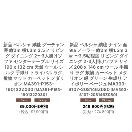
新品 ペルシャ 絨毯 グーチャン
新品 ペルシャ 絨毯 ナイン 産
産 縦2m 横1.3m 2.5㎡ リビン
9la ノーラー 縦2m 横1.5m 3
グ ダイニング 2〜3人掛けソ
㎡ 〜3.5帖程度 リビング ダイ
ファ センターテーブル サイズ
ニング 2-3人掛けソファ サイ
190 x 132 cm 天然 ウール シ
ズ 208 x 146 cm ウール 手織
ルク 手織り トライバル ラグ
り ラグ 敷物 カーペット メダ
敷物 マット カーペット メダリ
リオン 緑 グリーン 生成り ア
オン MA391-P153-
イボリー ベージュ MA393-
190132Z030
S107-208146Z080
[
MA391-P153-
[
MA393-
190132Z030
]
S107-208146Z080
]
89,000
円
(税別)
249,900
円
(税別)
(
税込
:
97,900
円
)
(
税込
:
274,890
円
)