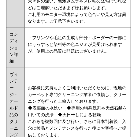
大きさの違い、色滲みムラやスレ毛羽立ちほつれな
どはご理解いただきます様お願いします。
ご利用のモニター環境によって色合いや見え方は異
なります。ご了承下さいませ。
コン
・フリンジや毛足の生成り部分・ボーダーの一部に
ディ
にうっすらと染料等の色ニジミが見受けられます
ショ
が、使用上の品質に問題はございません。
ン詳
細
ヴィ
ンテ
ー
お客様に気持ちよくご利用いただくために、現地の
ジ・
カーペット専門クリーニング業者に依頼し、クリー
オー
ニングを行った上輸入しております。
ルド
◆
表裏面の水洗い
◆
専用の特殊洗剤や
天然石鹸
を
品の
用いての洗浄 ◆天日干しによる乾燥
クリ
これらを複数回に及び行い、さらに日本到着後、入
ーニ
念に検品とメンテナンスを行った後にお客様へご提
ング
供しております。