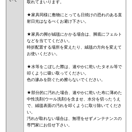
取れてまいります。
★家具同様に敷物にとっても日焼けの恐れのある直
射日光はなるべくお避け下さい。
★家具の脚が絨毯にかかる場合は、脚底にフェルト
などを当ててください。
時折配置する場所を変えたり、絨毯の方向を変えて
お使いください。
★水等をこぼした際は、速やかに乾いたタオル等で
叩くように吸い取ってください。
色の滲みを防ぐため擦らないでください。
★部分的に汚れた場合、速やかに乾いた布に薄めた
中性洗剤(ウール洗剤)を含ませ、水分を切ったうえ
で、絨毯表面の汚れを叩くように取り除いてくださ
い。
汚れが取れない場合は、無理をせずメンテナンスの
専門家にお任せ下さい。