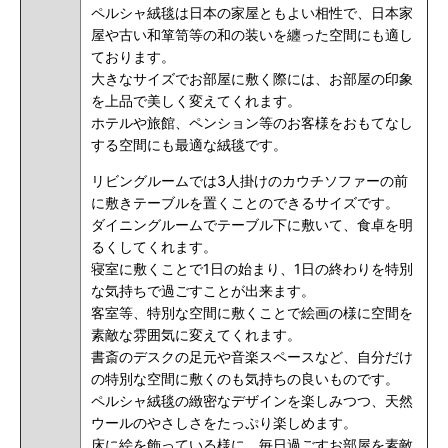
ペルシャ絨毯は日本の家屋ともよい相性で、日本家
屋や古い和箪笥等の和の装いを纏った空間にも適し
ております。
大きなサイズでお部屋に敷く際には、お部屋の印象
を上品で美しく変えてくれます。
ホテルや旅館、ペンション等のお客様をおもてなし
する空間にも最適な絨毯です。
リビングルームでは3人掛けのカウチソファーの前
に敷きテーブルを置くことのできるサイズです。
ダイニングルームでテーブル下に敷いて、食卓を明
るくしてくれます。
寝室に敷くことで1日の始まり、1日の終わりを特別
な気持ちで過ごすことが出来ます。
客室等、特別な空間に敷くことで絵画の様に空間を
素敵な雰囲気に変えてくれます。
書斎のデスクの足元や音楽スペースなど、自分だけ
の特別な空間に敷くのも気持ちの良いものです。
ペルシャ絨毯の緻密なデザインを楽しみつつ、天然
ウールのやさしさをたっぷり楽しめます。
床に絵を飾っている様に、毎日過ごすお部屋を素敵