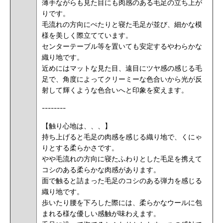
薄手ながらも
見た目にも
肉感のある毛足の立ち上が
りです。
毛流れの方向にぺたりと寝た毛足が並び、細かな模
様を美しく際立てています。
センターテーブル等を置いても安定するやわらかな
織り地です。
近めにはマットな見た目、遠目にツヤ感の感じる毛
足で、角度によってクリーミーな色合いから光が反
射して輝くような色合いへと印象を変えます。
--------
【触り心地は、、、】
持ち上げると毛足の肉感を感じる織り地で、くにゃ
りとする柔らかさです。
やや毛流れの方向に寝たふわりとした毛足を携えて
コシのある柔らかな肉感があります。
面で触ると詰まった毛足のコシのある弾力を感じる
織り地です。
歩いたり腰を下ろした際には、柔らかなウールに包
まれる様な優しい感触が味わえます。