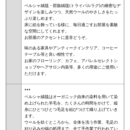
ペルシャ絨毯・部族絨毯(トライバルラグ)の緻密なデ
ザインを楽しみつつ、天然ウールのやさしさをたっ
ぷり楽しめます。
床に絵を飾っている様に、毎日過ごすお部屋を素敵
な空間にしてくれます。
お部屋のアクセントに是非どうぞ。
味のある家具やアンティークインテリア、コーヒー
テーブル等と良い相性です。
お家のフローリング、カフェ、アパレルセレクトシ
ョップやヘアサロン内装等、多くの用途にご使用い
ただけます。
***
ペルシャ絨毯はオーガニック由来の染料を用いて染
め上げられた羊毛を、たくさんの時間をかけて、縦
糸にひとつひとつ毛足を結びつけて織り上げていき
ます。
ウールを紡ぐところから、全体を洗う作業、毛足の
刈り込みや端の処理まで、全て手作業で行われてい