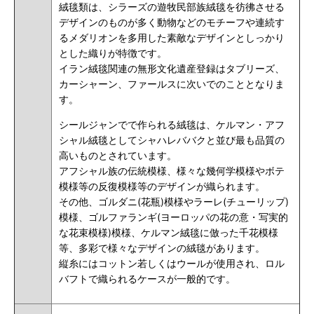
絨毯類は、シラーズの遊牧民部族絨毯を彷彿させる
デザインのものが多く動物などのモチーフや連続す
るメダリオンを多用した素敵なデザインとしっかり
とした織りが特徴です。
イラン絨毯関連の無形文化遺産登録はタブリーズ、
カーシャーン、ファールスに次いでのこととなりま
す。
シールジャンでで作られる絨毯は、ケルマン・アフ
シャル絨毯として
シャハレババク
と並び最も品質の
高いものとされています。
アフシャル族の伝統模様、様々な幾何学模様やボテ
模様等の反復模様等のデザインが織られます。
その他、ゴルダニ(花瓶)模様やラーレ(チューリップ)
模様、ゴルファランギ(ヨーロッパの花の意・写実的
な花束模様)模様、ケルマン絨毯に倣った千花模様
等、多彩で様々なデザインの絨毯があります。
縦糸にはコットン若しくはウールが使用され、ロル
バフトで織られるケースが一般的です。