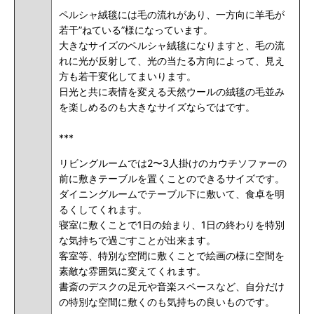
ペルシャ絨毯には毛の流れがあり、一方向に羊毛が
若干”ねている”様になっています。
大きなサイズのペルシャ絨毯になりますと、毛の流
れに光が反射して、光の当たる方向によって、見え
方も若干変化してまいります。
日光と共に表情を変える天然ウールの絨毯の毛並み
を楽しめるのも大きなサイズならではです。
***
リビングルームでは2〜3人掛けのカウチソファーの
前に敷きテーブルを置くことのできるサイズです。
ダイニングルームでテーブル下に敷いて、食卓を明
るくしてくれます。
寝室に敷くことで1日の始まり、1日の終わりを特別
な気持ちで過ごすことが出来ます。
客室等、特別な空間に敷くことで絵画の様に空間を
素敵な雰囲気に変えてくれます。
書斎のデスクの足元や音楽スペースなど、自分だけ
の特別な空間に敷くのも気持ちの良いものです。