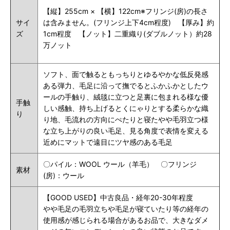
【縦】255cm × 【横】122cm※フリンジ(房)の長さ
サイ
は含みません。(フリンジ上下4cm程度) 【厚み】約
ズ
1cm程度 【ノット】二重織り(ダブルノット）約28
万ノット
ソフト、面で触るともっちりとゆるやかな低反発感
ある弾力、毛足に沿って撫でるとふかふかとしたウ
ールの手触り、絨毯に立つと足裏に包まれる様な優
手触
しい感触、持ち上げるとくにゃりとする柔らかな織
り
り地、毛流れの方向にぺたりと寝たやや毛羽立つ様
な立ち上がりの良い毛足、見る角度で表情を変える
近めにマットで遠目にツヤ感のある毛足
〇パイル：WOOL ウール（羊毛） 〇フリンジ
素材
(房)：ウール
【GOOD USED】中古良品・経年20-30年程度
やや毛足の毛羽立ちや毛足が寝ていたり等の経年の
使用感が感じられる場合があるお品で、大きなダメ