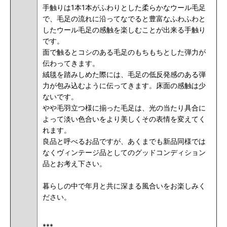
手触りは1本1本がふわりとした柔らかなウール毛足
で、毛足の流れに沿ってなでると豊富なふわふわと
したウール毛足の感触を楽しむことが出来る手触り
です。
面で触るとコシのある毛足のもちもちとした弾力が
伝わってきます。
絨毯を踏みしめた際には、毛足の
低反発感のある弾
力
が包み込むように伝ってきます。床面の感触は少
ないです。
やや毛羽立つ様に揃った毛足は、光の当たり具合に
よって淡い色合いをより美しくその表情を変えてく
れます。
良品と呼べるお品ですが、あくまでも新品同様では
なくヴィンテージ品としてのグッドコンディション
品とお考え下さい。
暮らしの中で年月と共に深まる風合いをお楽しみく
ださい。
***