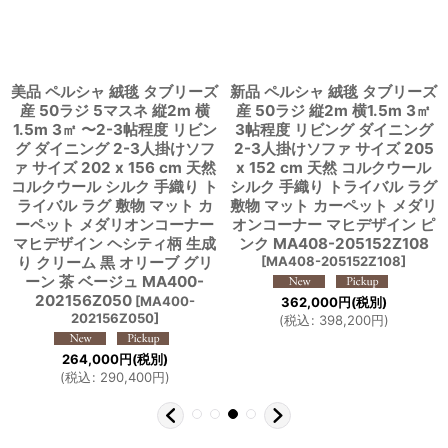
美品 ペルシャ 絨毯 タブリーズ
新品 ペルシャ 絨毯 タブリーズ
産 50ラジ 5マスネ 縦2m 横
産 50ラジ 縦2m 横1.5m 3㎡
1.5m 3㎡ 〜2-3帖程度 リビン
3帖程度 リビング ダイニング
グ ダイニング 2-3人掛けソフ
2-3人掛けソファ サイズ 205
ァ サイズ 202 x 156 cm 天然
x 152 cm 天然 コルクウール
コルクウール シルク 手織り ト
シルク 手織り トライバル ラグ
ライバル ラグ 敷物 マット カ
敷物 マット カーペット メダリ
ーペット メダリオンコーナー
オンコーナー マヒデザイン ピ
マヒデザイン ヘシティ柄 生成
ンク MA408-205152Z108
り クリーム 黒 オリーブ グリ
[
MA408-205152Z108
]
ーン 茶 ベージュ MA400-
202156Z050
[
MA400-
362,000
円
(税別)
202156Z050
]
(
税込
:
398,200
円
)
264,000
円
(税別)
(
税込
:
290,400
円
)