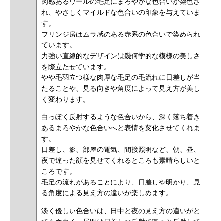
肉感あるウールの毛足にまろやかな色合いが染色さ
れ、やさしくマイルドな色合いの印象を与えていま
す。
フリンジ房はムラ感のある赤系の色合いで染められ
ています。
力強い直線的なデザインは幾何学的な模様の美しさ
を際立たせています。
やや毛羽立つ様な肉厚な毛足の毛流れに日差しが当
たることや、見る向きや角度によって見え方が美し
く変わります。
白っぽく反射するような色合いから、深く落ち着き
あるまろやかな色合いへと表情を変化させてくれま
す。
日差し、影、部屋の電気、間接照明など、朝、昼、
夜で違った顔を見せてくれるところも素晴らしいと
ころです。
毛足の流れがあることにより、日差しや明かり、見
る角度による見え方の違いが楽しめます。
淡く優しい色合いは、日中と夜の見え方の違いがと