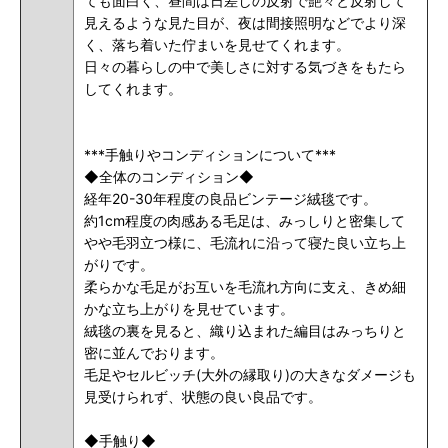
ても面白く、昼間は日差しの反射で艶々と反射して
見えるような見た目が、夜は間接照明などでより深
く、落ち着いた佇まいを見せてくれます。
日々の暮らしの中で美しさに対する気づきをもたら
してくれます。
***手触りやコンディションについて***
◆全体のコンディション◆
経年20-30年程度の良品ビンテージ絨毯です。
約1cm程度の
肉感ある毛足は、みっしりと密集して
やや毛羽立つ様に、毛流れに沿って寝た良い立ち上
がりです。
柔らかな毛足がお互いを毛流れ方向に支え、きめ細
かな立ち上がりを見せています。
絨毯の裏を見ると、織り込まれた編目はみっちりと
密に並んでおります。
毛足やセルビッチ(大外の縁取り)の大きなダメージも
見受けられず、状態の良い良品です。
◆手触り◆