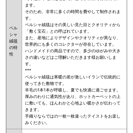
ます。
そのため、非常に多くの時間を費やして制作されま
す。
ペルシャ絨毯はその美しい見た目とクオリティから
ペル
「敷く宝石」との呼ばれています。
シャ
また、産地によりデザインやクオリティが異なり、
絨毯
世界的にも多くのコレクターが存在しています。
の特
ハンドメイドの商品ですので、多少のゆがみや大き
性
さの違いなどはご理解いただきます様お願いしま
す。
***
ペルシャ絨毯は寒暖の差が激しいイランで伝統的に
使ってきた敷物です。
羊毛の1本1本が呼吸し、夏でも快適に過ごせます。
厚みのわりに通気性があり、ホットカーペットの上
に敷いても、ほんわかと心地よい暖かさが伝わって
きます。
手織りならではの一枚一枚違ったテイストをお楽し
みください。