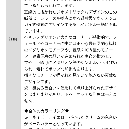
ているとも言われています。
直線的に描かれたジオメトリックなデザインのこの
絨毯は、シラーズを拠点にする遊牧民であるカシュ
ガイ族特有のデザインであるヘイバトルー柄にも似
ています。
小さいメダリオンと大きなコーナーが特徴的で、フ
説明
ィールドやコーナーの中には細かな幾何学的な模様
のメダリオンモチーフや、豊穣を願う星のモチー
フ、健康長寿の願いが込められた生命の樹のモチー
フや、厄除けのメダリオン等のシンボルがちりばめ
られ、素朴でポップな印象もあります。
様々なモチーフが描かれた見ていて飽きない素敵な
デザインです。
統一感ある色合いを使用して織り上げられたデザイ
ンはまとまりがあり、トゥーマッチな印象は与えま
せん。
◆全体のカラーリング◆
赤、ネイビー、イエローがかったクリームの色合い
がベースカラーとなっています。