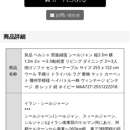
お問い合わせ
商品詳細
良品 ペルシャ 部族絨毯 シールジャン 縦2.5m 横
1.2m 2㎡ 〜3.5帖程度 リビング ダイニング 2〜3人
商品
掛けソファ センターテーブル サイズ 255 x 122 cm
名称
ウール 手織り トライバル ラグ 敷物 マット カーペッ
ト 幾何学模様 ヘイバトルー柄 ヴィンテージ ビンテ
ージ 赤 レッド 紺 ネイビー MAA727-255122Z018
イラン・シールジャーン
***
シールジャーン(シールジャン、スィールジャーン、
シルジャン)はイラン南東部のケルマン州にあり、州
都ケルマーンから南東へ160km程、車で2時間程の距