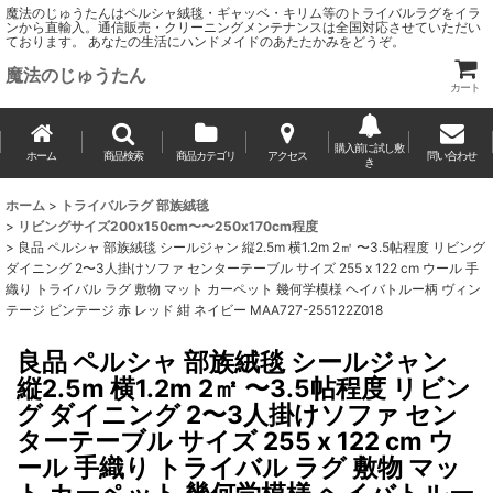
魔法のじゅうたんはペルシャ絨毯・ギャッベ・キリム等のトライバルラグをイラ
ンから直輸入。通信販売・クリーニングメンテナンスは全国対応させていただい
ております。 あなたの生活にハンドメイドのあたたかみをどうぞ。
魔法のじゅうたん
カート
購入前に試し敷
ホーム
商品検索
商品カテゴリ
アクセス
問い合わせ
き
ホーム
>
トライバルラグ 部族絨毯
>
リビングサイズ200x150cm〜〜250x170cm程度
>
良品 ペルシャ 部族絨毯 シールジャン 縦2.5m 横1.2m 2㎡ 〜3.5帖程度 リビング
ダイニング 2〜3人掛けソファ センターテーブル サイズ 255 x 122 cm ウール 手
織り トライバル ラグ 敷物 マット カーペット 幾何学模様 ヘイバトルー柄 ヴィン
テージ ビンテージ 赤 レッド 紺 ネイビー MAA727-255122Z018
良品 ペルシャ 部族絨毯 シールジャン
縦2.5m 横1.2m 2㎡ 〜3.5帖程度 リビン
グ ダイニング 2〜3人掛けソファ セン
ターテーブル サイズ 255 x 122 cm ウ
ール 手織り トライバル ラグ 敷物 マッ