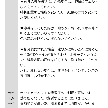
★家具の脚が絨毯にかかる場合は、脚底にフェルト
などを当ててください。
時折配置する場所を変えたり、絨毯の方向を変えて
お使いください。
★水等をこぼした際は、速やかに乾いたタオル等で
叩くように吸い取ってください。
色の滲みを防ぐため擦らないでください。
★部分的に汚れた場合、速やかに乾いた布に薄めた
中性洗剤(ウール洗剤)を含ませ、水分を切ったうえ
で、絨毯表面の汚れを叩くように取り除いてくださ
い。
汚れが取れない場合は、無理をせずメンテナンスの
専門家にお任せ下さい。
ホッ
ホットカーペットや床暖房もご利用が可能です。
トカ
熱で硬くなったり変質することはありません。
ーペ
蓄熱能力が高い為、温まるまでは時間がかかりま