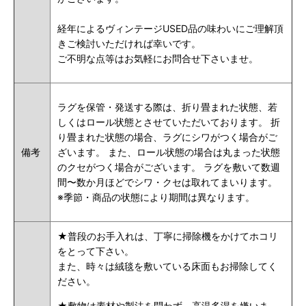
経年によるヴィンテージUSED品の味わいにご理解頂
きご検討いただければ幸いです。
ご不明な点等はお気軽にお問合せ下さいませ。
ラグを保管・発送する際は、折り畳まれた状態、若
しくはロール状態とさせていただいております。 折
り畳まれた状態の場合、ラグにシワがつく場合がご
備考
ざいます。 また、ロール状態の場合は丸まった状態
のクセがつく場合がございます。 ラグを敷いて数週
間〜数か月ほどでシワ・クセは取れてまいります。
※季節・商品の状態により期間は異なります。
★普段のお手入れは、丁寧に掃除機をかけてホコリ
をとって下さい。
また、時々は絨毯を敷いている床面もお掃除してく
ださい。
★敷物は素材や製法を問わず、高温多湿を嫌いま