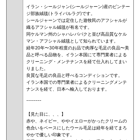
イラン・シールジャン(シールジャーン)産のビンテー
ジ部族絨毯(トライバルラグ)です。
シールジャーンでは定住した遊牧民のアフシャルが
織るアフシャル絨毯が有名です。
同ケルマン州のシャハレババクと並び高品質なケル
マン・アフシャル絨毯として知られています。
経年20年〜30年程度のお品で肉厚な毛足の良品〜美
品と呼べる品物を、
イラン本国にて専門業者による
クリーニング・メンテナンスを経て
仕入れしてまい
りました。
良質な毛足の良品と呼べるコンディションです。
イラン本国での専門業者によるクリーニングメンテ
ナンスを経て、日本へ輸入しております。
--------
【見た目に、、、】
赤や、ネイビー、ややイエローがかったクリームの
色合いをベースにしたウール毛足は
経年を経てまろ
やかで優しい印象です。