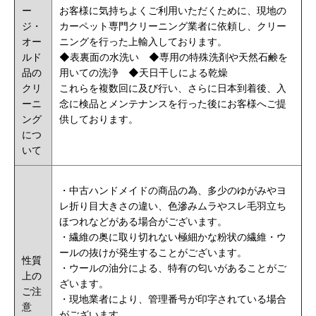
ー
お客様に気持ちよくご利用いただくために、現地の
ジ・
カーペット専門クリーニング業者に依頼し、クリー
オー
ニングを行った上輸入しております。
ルド
◆
表裏面の水洗い
◆
専用の特殊洗剤や
天然石鹸
を
品の
用いての洗浄 ◆天日干しによる乾燥
クリ
これらを複数回に及び行い、さらに日本到着後、入
ーニ
念に検品とメンテナンスを行った後にお客様へご提
ング
供しております。
につ
いて
・
中古ハンドメイドの商品の為、多少のゆがみやヨ
レ折り目大きさの違い、色滲みムラやスレ毛羽立ち
ほつれなどがある場合がございます。
・繊維の奥に取り切れない極細かな粉状の繊維・ウ
ールの抜けが発生することがございます。
性質
・ウールの油分による、特有の匂いがあることがご
上の
ざいます。
ご注
・現地業者により、管理番号が印字されている場合
意
がございます。