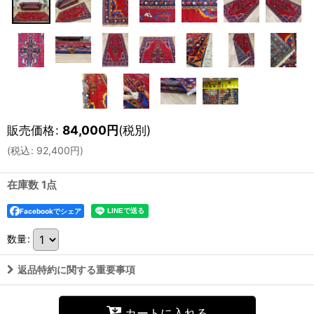
販売価格
:
84,000
円
(税別)
(
税込
:
92,400
円
)
在庫数 1点
Facebookでシェア
数量
:
返品特約に関する重要事項
カートに入れる