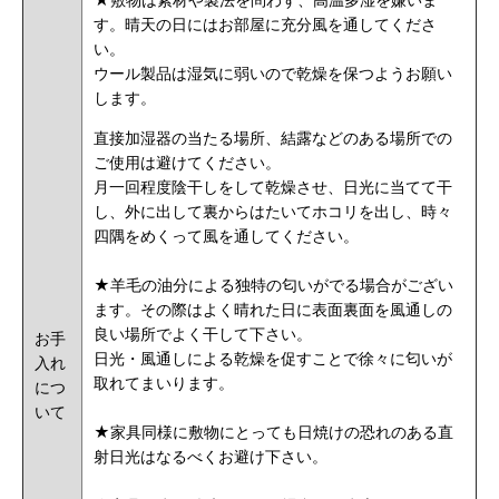
す。晴天の日にはお部屋に充分風を通してくださ
い。
ウール製品は湿気に弱いので乾燥を保つようお願い
します。
直接加湿器の当たる場所、結露などのある場所での
ご使用は避けてください。
月一回程度陰干しをして乾燥させ、日光に当てて干
し、外に出して裏からはたいてホコリを出し、時々
四隅をめくって風を通してください。
★羊毛の油分による独特の匂いがでる場合がござい
ます。その際はよく晴れた日に表面裏面を風通しの
良い場所でよく干して下さい。
お手
日光・風通しによる乾燥を促すことで徐々に匂いが
入れ
取れてまいります。
につ
いて
★家具同様に敷物にとっても日焼けの恐れのある直
射日光はなるべくお避け下さい。