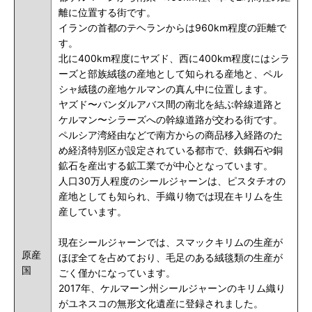
離に位置する街です。
イランの首都のテヘランからは960km程度の距離で
す。
北に400km程度にヤズド、西に400km程度にはシラ
ーズと部族絨毯の産地として知られる産地と、ペル
シャ絨毯の産地ケルマンの真ん中に位置します。
ヤズド〜バンダルアバス間の南北を結ぶ幹線道路と
ケルマン〜シラーズへの幹線道路が交わる街です。
ペルシア湾経由などで南方からの商品移入経路のた
め経済特別区が設定されている都市で、鉄鋼石や銅
鉱石を産出する鉱工業でが中心となっています。
人口30万人程度のシールジャーンは、ピスタチオの
産地としても知られ、手織り物では現在キリムを生
産しています。
現在シールジャーンでは、スマックキリムの生産が
原産
ほぼ全てを占めており、毛足のある絨毯類の生産が
国
ごく僅かになっています。
2017年、ケルマーン州シールジャーンのキリム織り
がユネスコの無形文化遺産に登録されました。