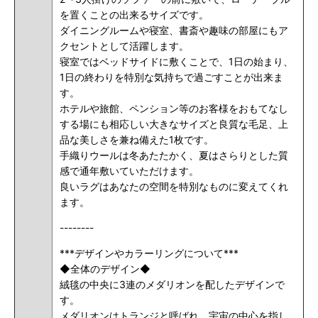
を置くことの出来るサイズです。
ダイニングルームや寝室、書斎や趣味の部屋にもア
クセントとして活躍します。
寝室ではベッドサイドに敷くことで、1日の始まり、
1日の終わりを特別な気持ちで過ごすことが出来ま
す。
ホテルや旅館、ペンション等のお客様をおもてなし
する場にも相応しい大きなサイズと良質な毛足、上
品な美しさを兼ね備えた1枚です。
手織りウールは冬あたたかく、夏はさらりとした質
感で通年敷いていただけます。
良いラグはあなたの空間を特別なものに変えてくれ
ます。
--------
***デザインやカラーリングについて***
◆全体のデザイン◆
絨毯の中央に3連のメダリオンを配したデザインで
す。
メダリオンはトランジと呼ばれ、宇宙の中心を指し