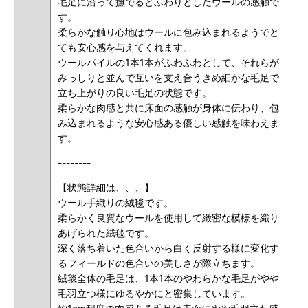
毛足に沿って撫でるとふわりとしたウールの感触で
す。
柔らかな触り心地はウールに包み込まれるようでと
ても安心感を与えてくれます。
ウールパイルの1本1本がふわふわとして、それらが
みっしりと並んで互いを支え合うきめ細かな毛足で
立ち上がりの良い毛足の状態です。
柔らかな肉感と共に床面の感触が身体に伝わり、包
み込まれるような安心感ある優しい感触を味わえま
す。
--------
【状態詳細は、、、】
ウール手織りの絨毯です。
柔らかく良質なウールを使用して緻密な模様を織り
あげられた絨毯です。
深く落ち着いた色合いから白く反射する様に変化す
るフィールドの色合いの美しさが際立ちます。
絨毯全体の毛足は、1本1本のやわらかな毛足がやや
毛羽立つ様にゆるやかにと密集しています。