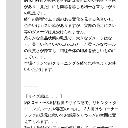
約1cm程度の肉感ある毛足は表面にやや毛羽立ち感
があり、見た目にも肉感を感じる均一な立ち上がり
の毛足です。
経年の影響でムラ感のある変化を見せる色合いも、
色合いはカスレ感がありますが、実際の毛足にスレ
等のダメージは見受けられません。
柔らかな良品状態の毛足で、大きなダメージはな
く、美しい色合いやふわふわとした柔らかなウール
の良質さが際立ち、絨毯全体の印象を優しいものに
しています。
本場イランでのクリーニングを経て気持ちよくお使
いいただけます。
--------
【サイズ感は、、、】
約3.0㎡・〜3.5帖程度のサイズ感で、リビング・ダ
イニングルームや客室の中心に、3人掛けやコーナー
ソファの足元に敷いてお部屋をくつろぎの空間に変
えてくれます。。。
2〜3人掛けのソファーの前に敷いて、ローテーブル