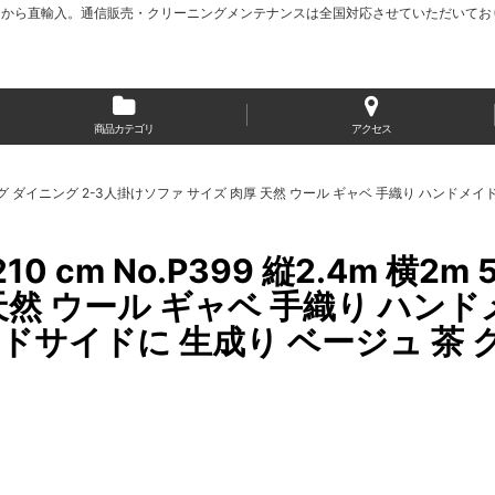
から直輸入。通信販売・クリーニングメンテナンスは全国対応させていただいてお
商品カテゴリ
アクセス
 〜3帖 リビング ダイニング 2-3人掛けソファ サイズ 肉厚 天然 ウール ギャベ 手織り
10 cm No.P399 縦2.4m 横
天然 ウール ギャベ 手織り ハンド
イドに 生成り ベージュ 茶 グレー