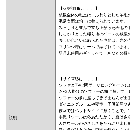
【状態詳細は、、、】
絨毯全体の毛足は、ふわりとした羊毛の
毛足表面は均一に整えられています。
みっしりと並んで立ち上がった表地の
しっかりとした織り地のベースの絨毯
優しい色合いに彩られた毛足は、光の
フリンジ房はウールで結ばれています
新品未使用のギャッベで、あなたの暮
-----
【サイズ感は、、、】
ソファとTVの間等、リビングルーム
2〜3人掛けのソファーの前に敷いて
ソファーの前に座って皆で団らんが出
ダイニングルームや寝室、子供部屋や
寝室ではベッドサイドに敷くことで、
手織りウールは冬あたたかく、夏はさ
説明
天然ウールのやさしさをたっぷり楽し
良いラグはあなたの空間を特別なもの