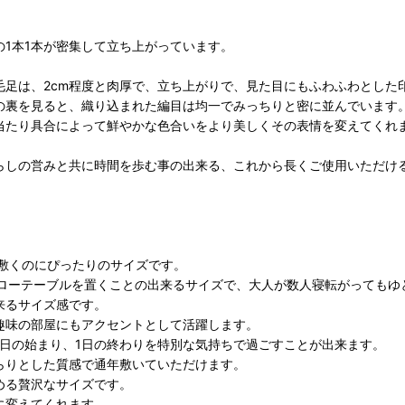
1本1本が密集して立ち上がっています。
毛足は、2cm程度と肉厚で、立ち上がりで、見た目にもふわふわとした
の裏を見ると、織り込まれた編目は均一でみっちりと密に並んでいます
当たり具合によって鮮やかな色合いをより美しくその表情を変えてくれ
。
らしの営みと共に時間を歩む事の出来る、これから長くご使用いただけ
に敷くのにぴったりのサイズです。
、ローテーブルを置くことの出来るサイズで、大人が数人寝転がってもゆ
来るサイズ感です。
趣味の部屋にもアクセントとして活躍します。
1日の始まり、1日の終わりを特別な気持ちで過ごすことが出来ます。
らりとした質感で通年敷いていただけます。
める贅沢なサイズです。
に変えてくれます。