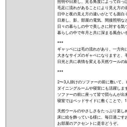
照明や日差し、見る角度によって白っ
毛足に流れがあることにより見え方の
日中と夜の見え方の違いがとても面白
日差し、影、部屋の電気、間接照明な
日々の暮らしの中で美しさに対する気
暮らしの中で年月と共に深まる風合い
***
ギャッベには毛の流れがあり、一方向に
大きなサイズのギャベになりますと、
日光と共に表情を変える天然ウールの
***
2〜3人掛けのソファーの前に敷いて
ダイニングルームや寝室にも活躍しま
ソファーの前に座って皆で団らんが出
寝室ではベッドサイドに敷くことで、
天然ウールのやさしさをたっぷり楽し
床に絵を飾っている様に、毎日過ごす
お部屋のアクセントに是非どうぞ。