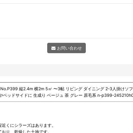
お問い合わせ
cm No.P399 縦2.4m 横2m 5㎡ 〜3帖 リビング ダイニング 2-3人
ドサイドに 生成り ベージュ 茶 グレー 原毛系 n-p399-245210h0
程近くにシラーズはあります。
ており、乾燥した土地です。