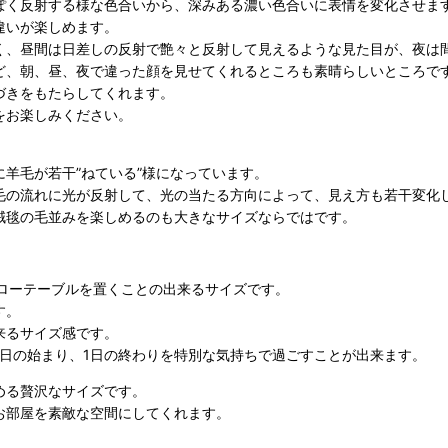
ぽく反射する様な色合いから、深みある濃い色合いに表情を変化させま
違いが楽しめます。
く、昼間は日差しの反射で艶々と反射して見えるような見た目が、夜は
ど、朝、昼、夜で違った顔を見せてくれるところも素晴らしいところで
づきをもたらしてくれます。
をお楽しみください。
羊毛が若干”ねている”様になっています。
毛の流れに光が反射して、光の当たる方向によって、見え方も若干変化
絨毯の毛並みを楽しめるのも大きなサイズならではです。
、ローテーブルを置くことの出来るサイズです。
す。
来るサイズ感です。
1日の始まり、1日の終わりを特別な気持ちで過ごすことが出来ます。
める贅沢なサイズです。
お部屋を素敵な空間にしてくれます。