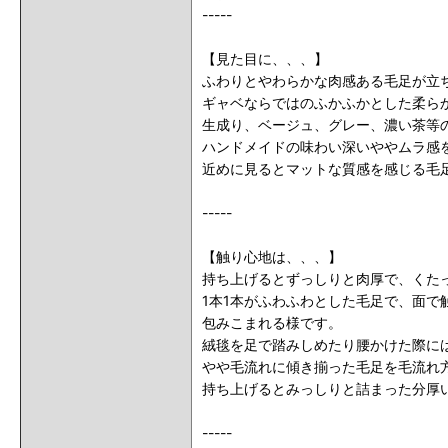
-----
【見た目に、、、】
ふわりとやわらかな肉感ある毛足が立
ギャベならではのふかふかとした柔ら
生成り、ベージュ、グレー、濃い茶等
ハンドメイドの味わい深いややムラ感
近めに見るとマットな質感を感じる毛
-----
【触り心地は、、、】
持ち上げるとずっしりと肉厚で、くた
1本1本がふわふわとした毛足で、面
包みこまれる様です。
絨毯を足で踏みしめたり腰かけた際に
やや毛流れに傾き揃った毛足を毛流れ
持ち上げるとみっしりと詰まった分厚
-----