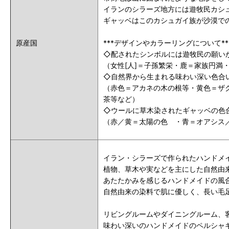
イランのシラーズ地方には遊牧民カシ
ギャッベはこのカシュガイ族が沙漠で
原産国
***デザインやカラーリングについて**
◇配されたシンボルには遊牧民の願い
（女性[人]＝子孫繁栄・鹿＝家族円
◇自然界から生まれる味わい深い色合
（赤色＝アカネの木の根等・黄色＝ザ
茶等など）
◇ウールに草木染されたギャッベの色
（赤／黄＝太陽の色 ・青＝オアシス
イラン・シラーズで作られたハンドメ
植物、草木や実などを主にした自然由
あたたかみを感じるハンドメイドの風
自然由来の染料で肌に優しく、長い毛
リビングルームやダイニングルーム、
味わい深いのハンドメイドのペルシャ