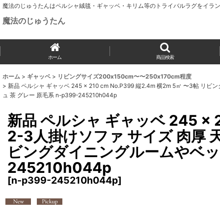
魔法のじゅうたんはペルシャ絨毯・ギャッベ・キリム等のトライバルラグをイラン
魔法のじゅうたん
ホーム
商品検索
ホーム
>
ギャッベ
>
リビングサイズ200x150cm〜〜250x170cm程度
>
新品 ペルシャ ギャッベ 245 × 210 cm No.P399 縦2.4m 横2m 5㎡
ュ 茶 グレー 原毛系 n-p399-245210h044p
新品 ペルシャ ギャッベ 245 × 2
2-3人掛けソファ サイズ 肉厚 
ビングダイニングルームやベッドサ
245210h044p
[
n-p399-245210h044p
]