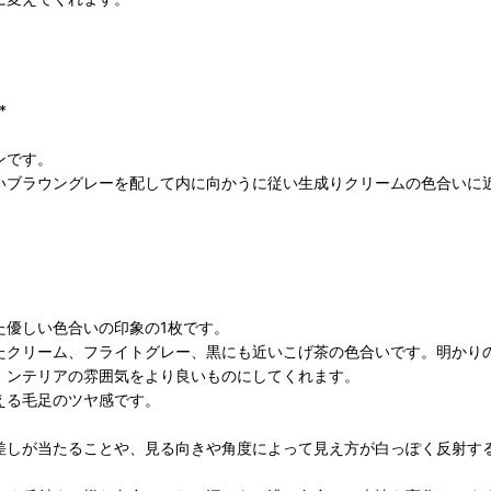
*
ンです。
いブラウングレーを配して内に向かうに従い生成りクリームの色合いに
た優しい色合いの印象の1枚です。
たクリーム、フライトグレー、黒にも近いこげ茶の色合いです。明かり
、
ンテリアの雰囲気をより良いものにしてくれます。
える毛足のツヤ感です。
差しが当たることや、見る向きや角度によって見え方が白っぽく反射す