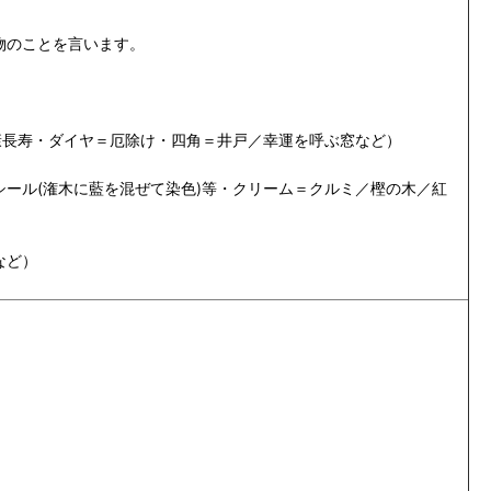
物のことを言います。
康長寿・ダイヤ＝厄除け・四角＝井戸／幸運を呼ぶ窓など）
ール(潅木に藍を混ぜて染色)等・クリーム＝クルミ／樫の木／紅
など）