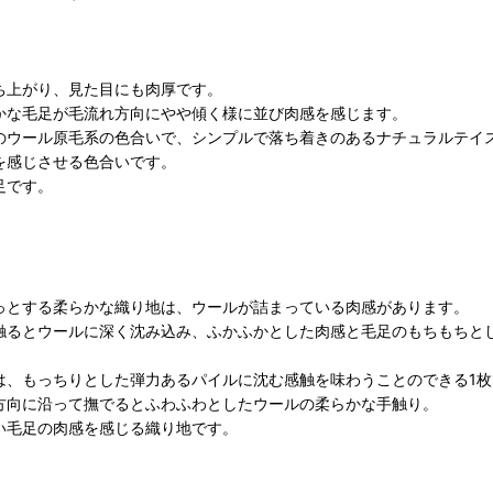
ち上がり、見た目にも肉厚です。
かな毛足が毛流れ方向にやや傾く様に並び肉感を感じます。
のウール原毛系の色合いで、シンプルで落ち着きのあるナチュラルテイ
を感じさせる色合いです。
足です。
っとする柔らかな織り地は、ウールが詰まっている肉感があります。
で触るとウールに深く沈み込み、ふかふかとした肉感と毛足のもちもちと
は、もっちりとした弾力あるパイルに沈む感触を味わうことのできる1枚
方向に沿って撫でるとふわふわとしたウールの柔らかな手触り。
い毛足の肉感を感じる織り地です。