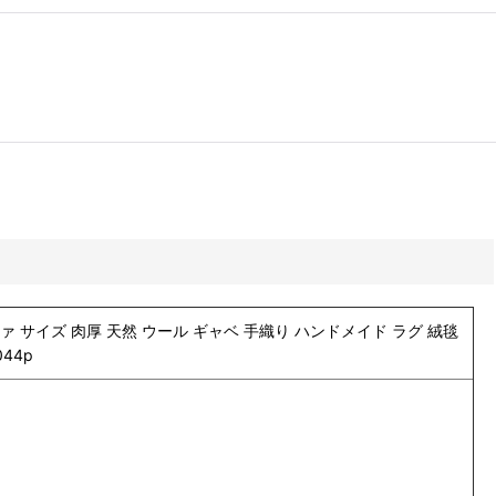
掛けソファ サイズ 肉厚 天然 ウール ギャベ 手織り ハンドメイド ラグ 絨毯
44p