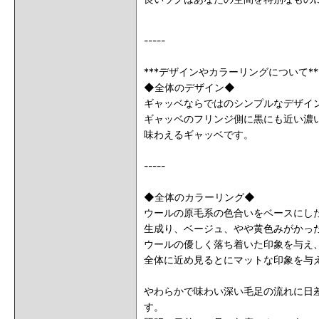
-----
***デザインやカラーリングについて**
◆全体のデザイン◆
ギャッベならではのシンプルなデザイ
ギャッベのフリンジ側に黒にも近い濃
味わえるギャッベです。
-----
◆全体のカラーリング◆
ウールの原毛系の色合いをベースにし
生成り、ベージュ、やや黄色みがかっ
ウールの優しく落ち着いた印象を与え
全体に近め見るとにマットな印象を与
やわらかで味わい深い毛足の流れに日
す。