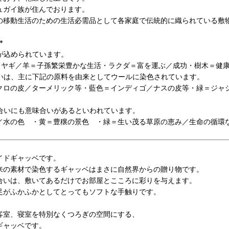
ュガイ族が住んでおります。
の移動生活のための生活必需品として各家庭で伝統的に織られている敷
*
が込められています。
満・ヤギ／羊＝子孫繁栄豊かな生活・ラクダ＝富を運ぶ／成功・樹木＝健
いは、主に下記の原料を由来としてウールに染色されています。
クロの皮／ターメリック等・藍色＝インディゴ／ナスの皮等・緑＝ジャシ
合いにも意味合いがあるといわれています。
／水の色 ・黄＝豊穣の景色 ・緑＝生い茂る草原の恵み／生命の循環
イドギャッベです。
来の素材で染色するギャッベはまさに自然界からの贈り物です。
合いは、敷いてあるだけでお部屋とこころに彩りを与えます。
足がふかふかとしてとってもソフトな手触りです
。
客室、寝室を特別なくつろぎの空間にする、
ギャッベです。