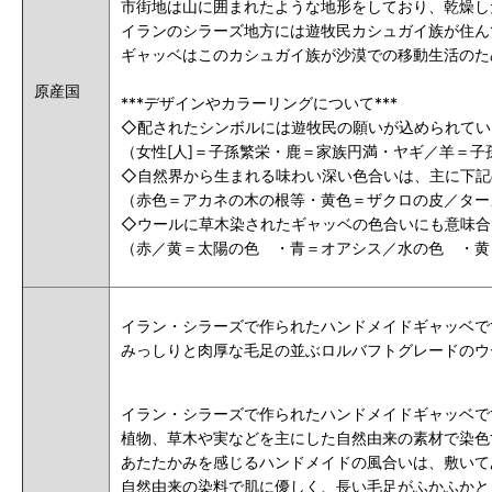
市街地は山に囲まれたような地形をしており、乾燥し
イランのシラーズ地方には遊牧民カシュガイ族が住ん
ギャッベはこのカシュガイ族が沙漠での移動生活のた
原産国
***デザインやカラーリングについて***
◇配されたシンボルには遊牧民の願いが込められてい
（女性[人]＝子孫繁栄・鹿＝家族円満・ヤギ／羊＝
◇自然界から生まれる味わい深い色合いは、主に下記
（赤色＝アカネの木の根等・黄色＝ザクロの皮／ター
◇ウールに草木染されたギャッベの色合いにも意味合
（赤／黄＝太陽の色 ・青＝オアシス／水の色 ・黄
イラン・シラーズで作られたハンドメイドギャッベで
みっしりと肉厚な毛足の並ぶロルバフトグレードのウ
イラン・シラーズで作られたハンドメイドギャッベで
植物、草木や実などを主にした自然由来の素材で染色
あたたかみを感じるハンドメイドの風合いは、敷いて
自然由来の染料で肌に優しく、長い毛足がふかふかと