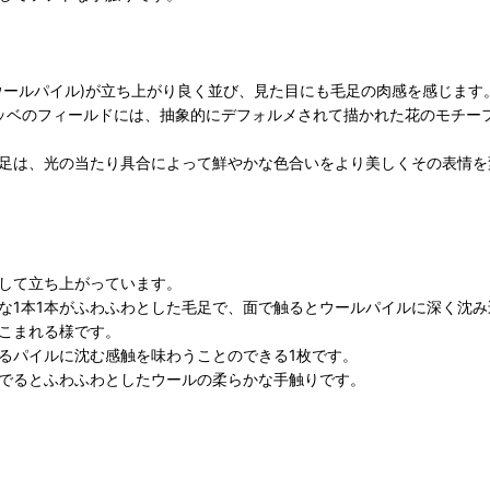
ウールパイル)が立ち上がり良く並び、見た目にも毛足の肉感を感じます
ギャッベのフィールドには、抽象的にデフォルメされて描かれた花のモチ
足は、光の当たり具合によって鮮やかな色合いをより美しくその表情を
集して立ち上がっています。
な1本1本がふわふわとした毛足で、面で触るとウールパイルに深く沈
こまれる様です。
るパイルに沈む感触を味わうことのできる1枚です。
でるとふわふわとしたウールの柔らかな手触りです。