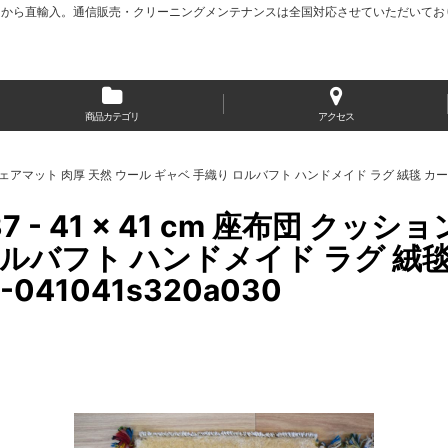
から直輸入。通信販売・クリーニングメンテナンスは全国対応させていただいてお
商品カテゴリ
アクセス
グ チェアマット 肉厚 天然 ウール ギャベ 手織り ロルバフト ハンドメイド ラグ 絨毯 カーペッ
7 - 41 × 41 cm 座布団 ク
ロルバフト ハンドメイド ラグ 絨毯
041041s320a030