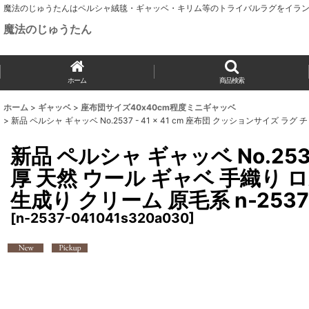
魔法のじゅうたんはペルシャ絨毯・ギャッベ・キリム等のトライバルラグをイラン
魔法のじゅうたん
ホーム
商品検索
ホーム
>
ギャッベ
>
座布団サイズ40x40cm程度ミニギャッベ
>
新品 ペルシャ ギャッベ No.2537 - 41 × 41 cm 座布団 クッションサイズ ラ
新品 ペルシャ ギャッベ No.253
厚 天然 ウール ギャベ 手織り 
生成り クリーム 原毛系 n-2537-
[
n-2537-041041s320a030
]