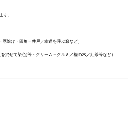
ます。
＝厄除け・四角＝井戸／幸運を呼ぶ窓など）
を混ぜて染色)等・クリーム＝クルミ／樫の木／紅茶等など）