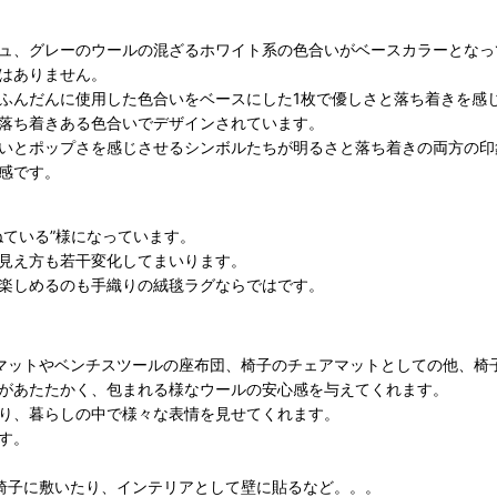
ュ、グレーのウールの混ざるホワイト系の色合いがベースカラーとなっ
はありません。
ふんだんに使用した色合いをベースにした1枚で優しさと落ち着きを感
落ち着きある色合いでデザインされています。
いとポップさを感じさせるシンボルたちが明るさと落ち着きの両方の印
感です。
ねている”様になっています。
見え方も若干変化してまいります。
楽しめるのも手織りの絨毯ラグならではです。
玄関マットやベンチスツールの座布団、椅子のチェアマットとしての他、
があたたかく、
包まれる様なウールの安心感を与えてくれます。
り、暮らしの中で様々な表情を見せてくれます。
す。
に椅子に敷いたり、インテリアとして壁に貼るなど。。。