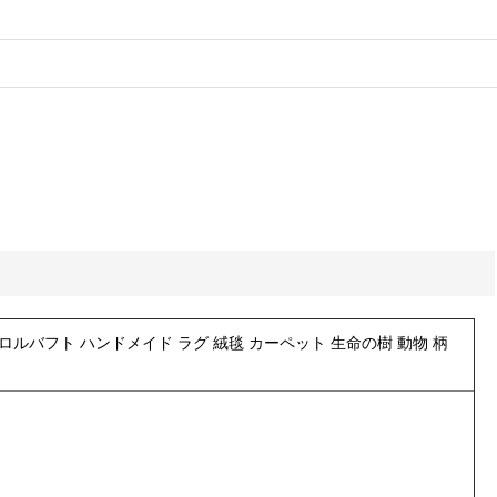
手織り ロルバフト ハンドメイド ラグ 絨毯 カーペット 生命の樹 動物 柄