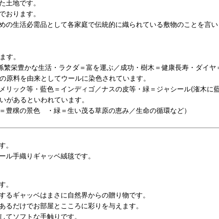
た土地です。
でおります。
めの生活必需品として各家庭で伝統的に織られている敷物のことを言い
ます。
子孫繁栄豊かな生活・ラクダ＝富を運ぶ／成功・樹木＝健康長寿・ダイヤ
の原料を由来としてウールに染色されています。
メリック等・藍色＝インディゴ／ナスの皮等・緑＝ジャシール(潅木に藍
いがあるといわれています。
＝豊穣の景色 ・緑＝生い茂る草原の恵み／生命の循環など）
す。
ール手織りギャッベ絨毯です。
す。
するギャッベはまさに自然界からの贈り物です。
あるだけでお部屋とこころに彩りを与えます。
してソフトな手触りです。