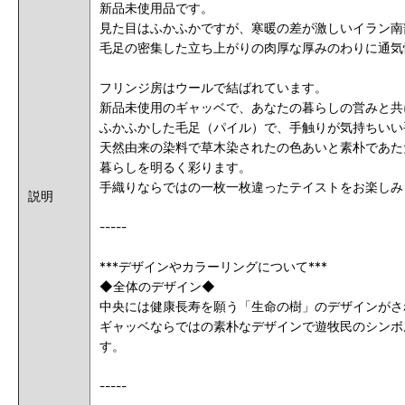
新品未使用品です。
見た目はふかふかですが、寒暖の差が激しいイラン南
毛足の密集した立ち上がりの肉厚な厚みのわりに通気
フリンジ房はウールで結ばれています。
新品未使用のギャッベで、あなたの暮らしの営みと共
ふかふかした毛足（パイル）で、手触りが気持ちいい
天然由来の染料で草木染されたの色あいと素朴であた
暮らしを明るく彩ります。
手織りならではの一枚一枚違ったテイストをお楽しみ
説明
-----
***デザインやカラーリングについて***
◆全体のデザイン◆
中央には健康長寿を願う「生命の樹」のデザインがさ
ギャッベならではの素朴なデザインで遊牧民のシンボ
す。
-----