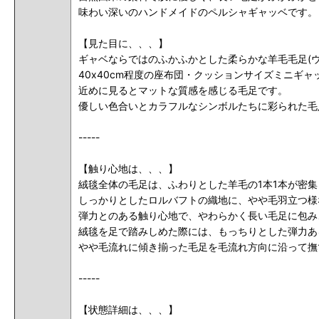
味わい深いのハンドメイドのペルシャギャッベです。
【見た目に、、、】
ギャベならではのふかふかとした柔らかな羊毛毛足(
40x40cm程度の座布団・クッションサイズミニ
近めに見るとマットな質感を感じる毛足です。
優しい色合いとカラフルなシンボルたちに彩られた毛
-----
【触り心地は、、、】
絨毯全体の毛足は、ふわりとした羊毛の1本1本が密
しっかりとしたロルバフトの織地に、やや毛羽立つ様
弾力とのある触り心地で、やわらかく長い毛足に包み
絨毯を足で踏みしめた際には、もっちりとした弾力あ
やや毛流れに傾き揃った毛足を毛流れ方向に沿って撫
-----
【状態詳細は、、、】