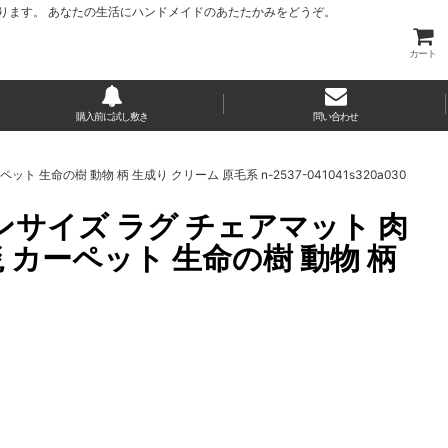
ります。 あなたの生活にハンドメイドのあたたかみをどうぞ。
カート
購入前に試し敷き
問い合わせ
ト 生命の樹 動物 柄 生成り クリーム 原毛系 n-2537-041041s320a030
ッションサイズ ラグ チェアマット 肉
 カーペット 生命の樹 動物 柄