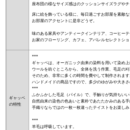
座布団の様なサイズ感はのクッションサイズラグやチ
床に絵を飾っている様に、毎日過ごすお部屋を素敵な
お部屋のアクセントに是非どうぞ。
味のある家具やアンティークインテリア、コーヒーテ
お家のフローリング、カフェ、アパレルセレクトショ
***
ギャッベは、オーガニック由来の染料を用いて染め上
ウールを紡ぐところから、全体を洗う作業、毛足の刈
そのため、非常に多くの時間を費やして制作されます
ハンドメイドの商品ですので、多少のゆがみや大きさ
***
ふかふかした毛足（パイル）で、手触りが気持ちいい
ギャッベ
自然由来の染色の色あいと素朴であたたかみのある手
の特性
手織りならではの一枚一枚違ったテイストをお楽しみ
***
羊毛は呼吸しています。