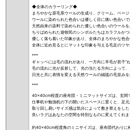
◆全体のカラーリング◆
まろやかな原毛系ウールの生成り、クリーム、ベージ
ウールに染められた色合いは優しく目に痛い色合いで
天然由来の染料で染められた優しい色合いのウールを
ちりばめられた遊牧民のシンボルたちはカラフルかつ
優しく落ち着いた印象があり、全体のまろやかな色合
全体に近め見るとにマットな印象を与える毛足のツヤ
***
ギャッベには毛の流れがあり、一方向に羊毛が若干”
毛の流れに光が反射して、光の当たる方向によって、
日光と共に表情を変える天然ウールの絨毯の毛並みを
***
40x40cm程度の座布団・ミニマットサイズは、
仕事机や勉強机の下の開いたスペースに置くと、足元
取り回し易いサイズ感は気分によって敷き替えをした
良いラグはあなたの空間を特別なものに変えてくれま
約40×40cm程度角のミニサイズは、座布団代わり