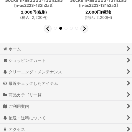
Socks n-as2223-132h2a3
Socks n-as2223-131h2a3
[
n-as2223-132h2a3
]
[
n-as2223-131h2a3
]
2,000
円
(税別)
2,000
円
(税別)
(
税込
:
2,200
円
)
(
税込
:
2,200
円
)
ホーム
ショッピングカート
クリーニング・メンテナンス
最近チェックしたアイテム
商品カテゴリ一覧
ご利用案内
配送・送料について
アクセス