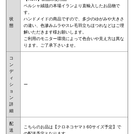
ペルシャ絨毯の本場イランより直輸入したお品物で
す。
状
ハンドメイドの商品ですので、多少のゆがみや大きさ
態
の違い、色滲みムラやスレ毛羽立ちほつれなどはご理
解いただきます様お願いします。
ご利用のモニター環境によって色合いや見え方は異な
ります。ご了承下さいませ。
コ
ン
デ
ィ
シ
ー
ョ
ン
詳
細
配
こちらのお品は【クロネコヤマト60サイズ予定】で
送
の配送予定となります。