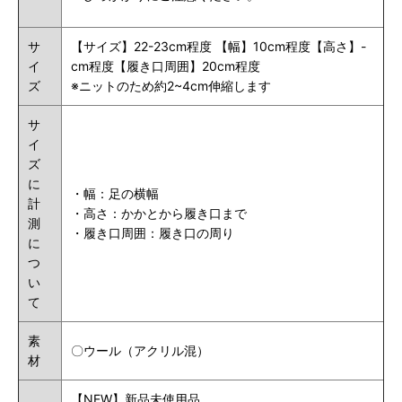
サ
【サイズ】22-23cm程度 【幅】10cm程度【高さ】-
イ
cm程度【履き口周囲】20cm程度
ズ
※ニットのため約2~4cm伸縮します
サ
イ
ズ
に
・幅：足の横幅
計
・高さ：かかとから履き口まで
測
・履き口
周囲
：履き口の周り
に
つ
い
て
素
〇ウール（アクリル混）
材
【NEW】新品未使用品