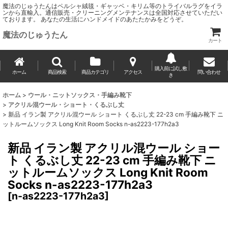
魔法のじゅうたんはペルシャ絨毯・ギャッベ・キリム等のトライバルラグをイラ
ンから直輸入。通信販売・クリーニングメンテナンスは全国対応させていただい
ております。 あなたの生活にハンドメイドのあたたかみをどうぞ。
魔法のじゅうたん
カート
購入前に試し敷
ホーム
商品検索
商品カテゴリ
アクセス
問い合わせ
き
ホーム
>
ウール・ニットソックス・手編み靴下
>
アクリル混ウール・ショート・くるぶし丈
>
新品 イラン製 アクリル混ウール ショート くるぶし丈 22-23 cm 手編み靴下 ニ
ットルームソックス Long Knit Room Socks n-as2223-177h2a3
新品 イラン製 アクリル混ウール ショー
ト くるぶし丈 22-23 cm 手編み靴下 ニ
ットルームソックス Long Knit Room
Socks n-as2223-177h2a3
[
n-as2223-177h2a3
]