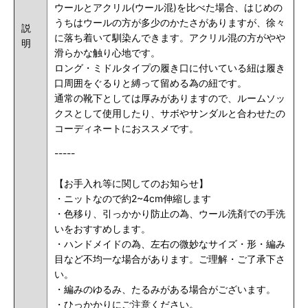
ウールとアクリル(ウール混)を比べた場合、はじめの
うちはウールの方が多少のかたさがありますが、徐々
説
に落ち着いて馴染んできます。アクリル混の方がやや
明
滑らかな触り心地です。
ロング・ミドルタイプの履き口に付いている紐は履き
口周囲をぐるりと縛って留める為の紐です。
通常の靴下としては厚みがありますので、ルームソッ
クスとして使用したり、サボやサンダルと合わせたの
コーディネートにおススメです。
-----
【お手入れ等に関してのお知らせ】
・ニットなので約2~4cm伸縮します
・色移り、引っかかり防止の為、ウール洗剤での手洗
いをおすすめします。
・ハンドメイドの為、左右の微妙なサイズ・形・編み
目など不均一な場合があります。ご理解・ご了承下さ
い。
・編みのゆるみ、たるみがある場合がございます。
・ひっかかりにご注意ください。