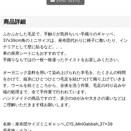
商品詳細
ふかふかした毛足で、手触りが気持ちいい手織りのギャッベ。
37x39cm角のミニサイズは、座布団代わりに椅子に敷いたり、イン
テリアとして壁に貼るなど。。。
車の座席シートにもおすすめです。
手織りならではの一枚一枚違ったテイストをお楽しみください。
オーガニック染料を用いて染め上げられた羊毛を、たくさんの時間
をかけて、縦糸にひとつひとつ毛足を結びつけて織り上げていきま
す。ウールを紡ぐところから、全体を洗う作業、毛足の刈り込みや
端の処理まで、全て手作業で行われています。
ハンドメイドの商品ですので、多少のゆがみや大きさの違いなどは
ご理解いただきます様お願いします。
名称：座布団サイズミニギャッベ_C15_MiniGabbeh_37x39
原産地：イラン