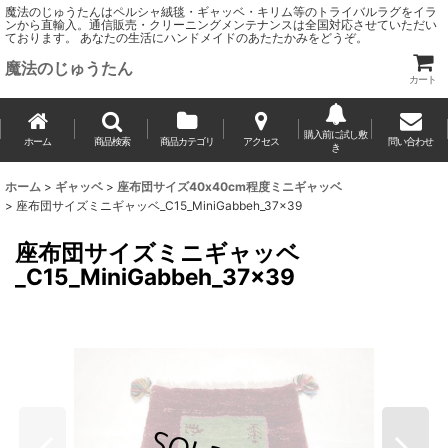
魔法のじゅうたんはペルシャ絨毯・ギャッベ・キリム等のトライバルラグをイラ
ンから直輸入。通信販売・クリーニングメンテナンスは全国対応させていただい
ております。 あなたの生活にハンドメイドのあたたかみをどうぞ。
魔法のじゅうたん
カート
購入前に試し敷
ホーム
商品検索
商品カテゴリ
アクセス
問い合わせ
き
ホーム
>
ギャッベ
>
座布団サイズ40x40cm程度ミニギャッベ
>
座布団サイズミニギャッベ_C15_MiniGabbeh_37x39
座布団サイズミニギャッベ
_C15_MiniGabbeh_37x39