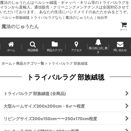
魔法のじゅうたんはペルシャ絨毯・ギャッベ・キリム等のトライバルラグを
イランから直輸入。通信販売・クリーニングメンテナンスは全国対応させて
いただいております。 あなたの生活にハンドメイドのあたたかみをどうぞ。
ペルシャ部族絨毯 トライバルラグなら｜魔法のじゅうたん｜仙台市
魔法のじゅうたん
カート
購入前に試し敷
ホーム
商品検索
商品カテゴリ
アクセス
問い合わせ
き
ホーム
>
商品カテゴリ一覧
>
トライバルラグ 部族絨毯
トライバルラグ 部族絨毯
トライバルラグ 部族絨毯 (全商品)
大型ルームサイズ300x200cm・6㎡〜程度
リビングサイズ200x150cm〜〜250x170cm程度