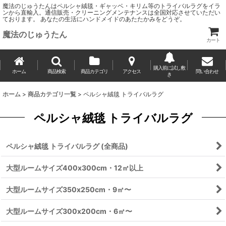
魔法のじゅうたんはペルシャ絨毯・ギャッベ・キリム等のトライバルラグをイラ
ンから直輸入。通信販売・クリーニングメンテナンスは全国対応させていただい
ております。 あなたの生活にハンドメイドのあたたかみをどうぞ。
魔法のじゅうたん
カート
購入前に試し敷
ホーム
商品検索
商品カテゴリ
アクセス
問い合わせ
き
ホーム
>
商品カテゴリ一覧
>
ペルシャ絨毯 トライバルラグ
ペルシャ絨毯 トライバルラグ
ペルシャ絨毯 トライバルラグ (全商品)
大型ルームサイズ400x300cm・12㎡以上
大型ルームサイズ350x250cm・9㎡〜
大型ルームサイズ300x200cm・6㎡〜