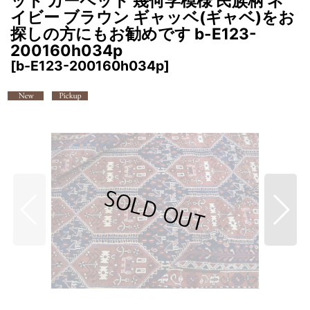
ット カーペット 幾何学模様 民族柄 ネ
イビー ブラウン ギャッベ(ギャベ)をお
探しの方にもお勧めです b-E123-
200160h034p
[
b-E123-200160h034p
]