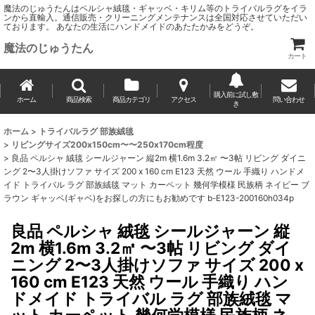
魔法のじゅうたんはペルシャ絨毯・ギャッベ・キリム等のトライバルラグをイラ
ンから直輸入。通信販売・クリーニングメンテナンスは全国対応させていただい
ております。 あなたの生活にハンドメイドのあたたかみをどうぞ。
魔法のじゅうたん
カート
購入前に試し敷
ホーム
商品検索
商品カテゴリ
アクセス
問い合わせ
き
ホーム
>
トライバルラグ 部族絨毯
>
リビングサイズ200x150cm〜〜250x170cm程度
>
良品 ペルシャ 絨毯 シールジャーン 縦2m 横1.6m 3.2㎡ 〜3帖 リビング ダイニ
ング 2〜3人掛けソファ サイズ 200 x 160 cm E123 天然 ウール 手織り ハンドメ
イド トライバル ラグ 部族絨毯 マット カーペット 幾何学模様 民族柄 ネイビー ブ
ラウン ギャッベ(ギャベ)をお探しの方にもお勧めです b-E123-200160h034p
良品 ペルシャ 絨毯 シールジャーン 縦
2m 横1.6m 3.2㎡ 〜3帖 リビング ダイ
ニング 2〜3人掛けソファ サイズ 200 x
160 cm E123 天然 ウール 手織り ハン
ドメイド トライバル ラグ 部族絨毯 マ