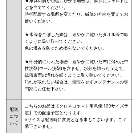
★家具の脚が絨毯にかかる場合は、脚底にフェルトな
どを当ててください。
時折配置する場所を変えたり、絨毯の方向を変えてお
使いください。
★水等をこぼした際は、速やかに乾いたタオル等で叩
くように吸い取ってください。
色の滲みを防ぐため擦らないでください。
★部分的に汚れた場合、速やかに乾いた布に薄めた中
性洗剤(ウール洗剤)を含ませ、水分を切ったうえで、
絨毯表面の汚れを叩くように取り除いてください。
汚れが取れない場合は、無理をせずメンテナンスの専
門家にお任せ下さい。
こちらのお品は【クロネコヤマト宅急便 160サイズ予
配送
定】での配送予定となります。
につ
※サイズは配送時に変更となる事もございます。ご了
いて
承下さいませ。