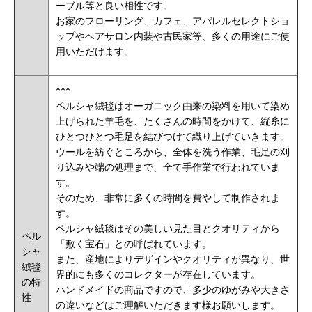
ーブル等と良い相性です。
お家のフローリング、カフェ、アパレルセレクトショ
ップやヘアサロン内装や古民家等、多くの用途にご使
用いただけます。
***
ペルシャ絨毯はオーガニック由来の染料を用いて染め
上げられた羊毛を、たくさんの時間をかけて、縦糸に
ひとつひとつ毛足を結びつけて織り上げていきます。
ウールを紡ぐところから、全体を洗う作業、毛足の刈
り込みや端の処理まで、全て手作業で行われていま
す。
そのため、非常に多くの時間を費やして制作されま
す。
ペルシャ絨毯はその美しい見た目とクオリティから
ペル
「敷く宝石」との呼ばれています。
シャ
また、産地によりデザインやクオリティが異なり、世
絨毯
界的にも多くのコレクターが存在しています。
の特
ハンドメイドの商品ですので、多少のゆがみや大きさ
性
の違いなどはご理解いただきます様お願いします。