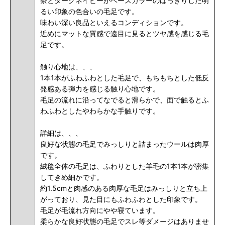
茶とダークネイビーがベースカラーのはっきりした明
るい印象の色合いの毛足です。
味わい深い良品といえるコンディションです。
近めにマットな質感で遠目に見るとツヤ感を感じる毛
足です。
触り心地は、、、
1本1本がふわふわとした毛足で、もちもちとした低反
発感ある弾力を感じる触り心地です。
毛足の流れに沿ってなでると滑らかで、面で触るとふ
わふわとしたやわらかな手触りです。
詳細は、、、
良好な状態の毛足で
みっしりと詰まったウールは肉厚
です。
絨毯全体の毛足は、ふわりとした羊毛の1本1本が密集
してきめ細かです。
約1.5cmと肉感のある肉厚な毛足はみっしりと立ち上
がっており、見た目にもふわふわとした印象です。
毛足が毛流れ方向にやや寝ています。
柔らかな良好状態の毛足でスレ等ダメージはありませ