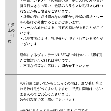
・中古ハンドメイドの商品の為、多少のゆがみやヨレ
折り目大きさの違い、色滲みムラやスレ毛羽立ちほつ
れなどがある場合がございます。
・繊維の奥に取り切れない極細かな粉状の繊維・ウー
ルの抜けが発生することがございます。
性質
・ウールの油分による、特有の匂いがあることがござ
上の
います。
ご注
・現地業者により、管理番号が印字されている場合が
意
ございます。
経年によるヴィンテージUSED品の味わいにご理解頂
きご検討いただければ幸いです。
ご不明な点等はお気軽にお問合せ下さいませ。
※お部屋に敷いてからしばらくの間は、遊び毛と呼ば
れる抜け毛が出てまいりますが、品質に問題はござい
ませんのでご安心くださいませ。
数か月程度で落ち着いてまいります。
※画像に見えます黒っぽい影は織りジワです。