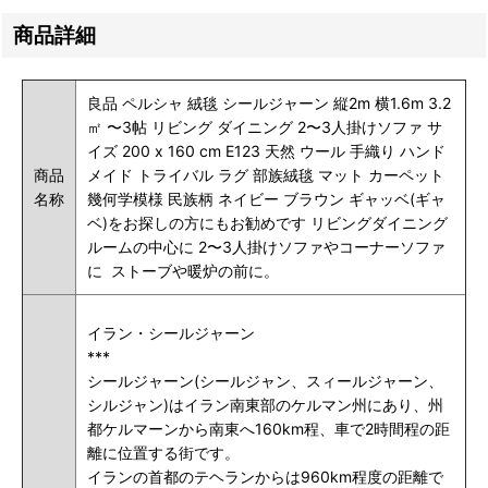
商品詳細
良品 ペルシャ 絨毯 シールジャーン 縦2m 横1.6m 3.2
㎡ 〜3帖 リビング ダイニング 2〜3人掛けソファ サ
イズ 200 x 160 cm E123 天然 ウール 手織り ハンド
商品
メイド トライバル ラグ 部族絨毯 マット カーペット
名称
幾何学模様 民族柄 ネイビー ブラウン ギャッベ(ギャ
ベ)をお探しの方にもお勧めです リビングダイニング
ルームの中心に 2〜3人掛けソファやコーナーソファ
に ストーブや暖炉の前に。
イラン・シールジャーン
***
シールジャーン(シールジャン、スィールジャーン、
シルジャン)はイラン南東部のケルマン州にあり、州
都ケルマーンから南東へ160km程、車で2時間程の距
離に位置する街です。
イランの首都のテヘランからは960km程度の距離で