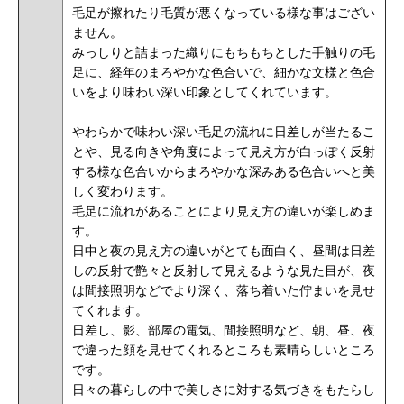
毛足が擦れたり毛質が悪くなっている様な事はござい
ません。
みっしりと詰まった織りにもちもちとした手触りの毛
足に、経年のまろやかな色合いで、細かな文様と色合
いをより味わい深い印象としてくれています。
やわらかで味わい深い毛足の流れに日差しが当たるこ
とや、見る向きや角度によって見え方が白っぽく反射
する様な色合いからまろやかな深みある色合いへと美
しく変わります。
毛足に流れがあることにより見え方の違いが楽しめま
す。
日中と夜の見え方の違いがとても面白く、昼間は日差
しの反射で艶々と反射して見えるような見た目が、夜
は間接照明などでより深く、落ち着いた佇まいを見せ
てくれます。
日差し、影、部屋の電気、間接照明など、朝、昼、夜
で違った顔を見せてくれるところも素晴らしいところ
です。
日々の暮らしの中で美しさに対する気づきをもたらし