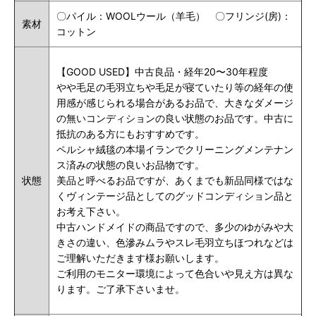
〇パイル：WOOLウール（羊毛） 〇フリンジ(房)：
素材
コットン
【GOOD USED】中古良品・経年20〜30年程度
やや毛足の毛羽立ちや毛足が寝ていたり等の経年の使
用感が感じられる場合があるお品で、大きなダメージ
の無いコンディションの良い状態のお品です。中古に
抵抗のある方にもおすすめです。
ペルシャ絨毯の本場イランでクリーニングメンテナン
ス済みの状態の良いお品物です。
状態
美品と呼べるお品ですが、あくまでも新品同様ではな
くヴィンテージ品としてのグッドコンディション品と
お考え下さい。
中古ハンドメイドの商品ですので、多少のゆがみや大
きさの違い、色滲みムラやスレ毛羽立ちほつれなどは
ご理解いただきます様お願いします。
ご利用のモニター環境によって色合いや見え方は異な
ります。ご了承下さいませ。