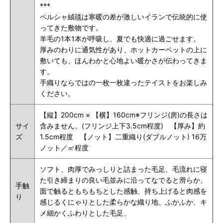
***
ペルシャ絨毯は寒暖の差が激しいイランで伝統的に使
ってきた敷物です。
羊毛の1本1本が呼吸し、夏でも快適に過ごせます。
厚みのわりに通気性があり、ホットカーペットの上に
敷いても、ほんわかと心地よい暖かさが伝わってきま
す。
手織りならではの一枚一枚違ったテイストをお楽しみ
ください。
【縦】200cm × 【横】160cm※フリンジ(房)の長さは
サイ
含みません。(フリンジ上下3.5cm程度) 【厚み】約
ズ
1.5cm程度 【ノット】二重織り(ダブルノット) 16万
ノット／㎡程度
ソフト、肉厚でみっしりと詰まった毛足、毛流れに寝
た引き締まりの良い毛並みに沿ってなでると滑らか、
手触
面で触るともちもちとした感触、持ち上げると肉感を
り
感じるくにゃりとした柔らかな織り地、ふかふか、キ
メ細かくふわりとした毛足、