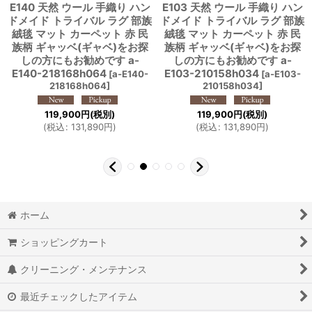
E140 天然 ウール 手織り ハン
E103 天然 ウール 手織り ハン
ドメイド トライバル ラグ 部族
ドメイド トライバル ラグ 部族
絨毯 マット カーペット 赤 民
絨毯 マット カーペット 赤 民
族柄 ギャッベ(ギャベ)をお探
族柄 ギャッベ(ギャベ)をお探
しの方にもお勧めです a-
しの方にもお勧めです a-
E140-218168h064
E103-210158h034
[
a-E140-
[
a-E103-
218168h064
]
210158h034
]
119,900
円
(税別)
119,900
円
(税別)
(
税込
:
131,890
円
)
(
税込
:
131,890
円
)
ホーム
ショッピングカート
クリーニング・メンテナンス
最近チェックしたアイテム