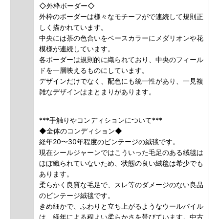
◇外枠ボーダー◇
外枠のボーダーは様々なモチーフがで連続して規則正
しく描かれています。
中央には茶の色合いをベースカラーにメダリオンや花
模様が連続しています。
各ボーダーは規則的に織られており、中央のフィール
ドを一層映えるものにしています。
デザインだけでなく、配色にも統一性があり、一見複
雑なデザインはまとまりがあります。
***手触りやコンディションについて***
◆全体のコンディション◆
経年20〜30年程度のビンテージの絨毯です。
現在シールジャーンではこういった毛足のある絨毯は
ほぼ織られていないため、状態の良い絨毯は希少でも
あります。
柔らかく良質な毛足で、スレ等のダメージのない良品
のビンテージ絨毯です。
きめ細かで、ふわりと立ち上がるようなウールパイル
は、経年による程よい柔らかさを帯びています。中古