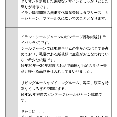
ダリオンを多用した素敵なデザインとしっかりとした
織りが特徴です。
イラン絨毯関連の無形文化遺産登録はタブリーズ、カ
ーシャーン、ファールスに次いでのこととなります。
イラン・シールジャーンのビンテージ部族絨毯(トラ
イバルラグ)です。
シールジャーンでは現在キリムの生産がほぼ全てを占
めており、毛足のある絨毯類は生産がおこなわれてい
ない希少な絨毯です。
経年20年〜30年程度のお品で肉厚な毛足の良品〜美
品と呼べる品物を仕入れしてまいりました。
リビングルームやダイニングルーム、客室、寝室を特
別なくつろぎの空間にする、
経年20年程度のビンテージシールジャーン絨毯で
す。
見た目に、、、