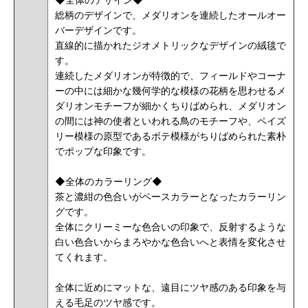
総柄のデザインで、メダリオンを連続したオールオー
バーデザインです。
直線的に描かれたジオメトリックなデザインの絨毯で
す。
連続したメダリオンが特徴的で、フィールドやコーナ
ーの中には細かな幾何学的な模様の花柄を思わせるメ
ダリオンモチーフが細かくちりばめられ、メダリオン
の間には神の使者といわれる鳥のモチーフや、ペイズ
リー模様の原型であるボテ模様がちりばめられた素朴
でポップな印象です。
◆全体のカラーリング◆
茶と濃紺の色合いがベースカラーとなったカラーリン
グです。
全体にクリーミーな色合いの印象で、反射するような
白い色合いからまろやかな色合いへと表情を変化させ
てくれます。
全体に近めにマットな、遠目にツヤ感のある印象を与
える毛足のツヤ感です。