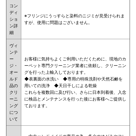
コン
ディ
※フリンジにうっすらと染料のニジミが見受けられま
ショ
すが、使用に問題はございません。
ン詳
細
ヴィ
ンテ
ー
お客様に気持ちよくご利用いただくために、現地のカ
ジ・
ーペット専門クリーニング業者に依頼し、クリーニン
オー
グを行った上輸入しております。
ルド
◆表裏面の水洗い ◆専用の特殊洗剤や天然石鹸を
品の
用いての洗浄 ◆天日干しによる乾燥
クリ
これらを複数回に及び行い、さらに日本到着後、入念
ーニ
に検品とメンテナンスを行った後にお客様へご提供し
ング
ております。
につ
いて