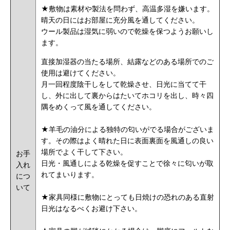
★敷物は素材や製法を問わず、高温多湿を嫌います。
晴天の日にはお部屋に充分風を通してください。
ウール製品は湿気に弱いので乾燥を保つようお願いし
ます。
直接加湿器の当たる場所、結露などのある場所でのご
使用は避けてください。
月一回程度陰干しをして乾燥させ、日光に当てて干
し、外に出して裏からはたいてホコリを出し、時々四
隅をめくって風を通してください。
★羊毛の油分による独特の匂いがでる場合がございま
す。その際はよく晴れた日に表面裏面を風通しの良い
場所でよく干して下さい。
お手
日光・風通しによる乾燥を促すことで徐々に匂いが取
入れ
れてまいります。
につ
いて
★家具同様に敷物にとっても日焼けの恐れのある直射
日光はなるべくお避け下さい。