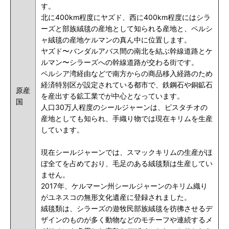
す。
北に400km程度にヤズド、西に400km程度にはシラ
ーズと部族絨毯の産地として知られる産地と、ペルシ
ャ絨毯の産地ケルマンの真ん中に位置します。
ヤズド〜バンダルアバス間の南北を結ぶ幹線道路とケ
ルマン〜シラーズへの幹線道路が交わる街です。
ペルシア湾経由などで南方からの商品移入経路のため
経済特別区が設定されている都市で、鉄鋼石や銅鉱石
原産
を産出する鉱工業でが中心となっています。
国
人口30万人程度のシールジャーンは、ピスタチオの
産地としても知られ、手織り物では現在キリムを生産
しています。
現在シールジャーンでは、スマックキリムの生産がほ
ぼ全てを占めており、毛足のある絨毯類は生産してい
ません。
2017年、ケルマーン州シールジャーンのキリム織り
がユネスコの無形文化遺産に登録されました。
絨毯類は、シラーズの遊牧民部族絨毯を彷彿させるデ
ザインのものが多く動物などのモチーフや連続するメ