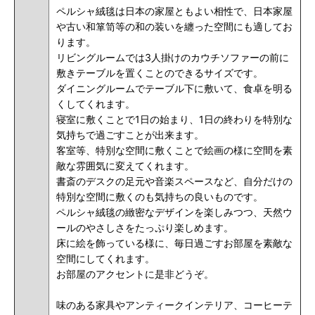
ペルシャ絨毯は日本の家屋ともよい相性で、日本家屋
や古い和箪笥等の和の装いを纏った空間にも適してお
ります。
リビングルームでは3人掛けのカウチソファーの前に
敷きテーブルを置くことのできるサイズです。
ダイニングルームでテーブル下に敷いて、食卓を明る
くしてくれます。
寝室に敷くことで1日の始まり、1日の終わりを特別な
気持ちで過ごすことが出来ます。
客室等、特別な空間に敷くことで絵画の様に空間を素
敵な雰囲気に変えてくれます。
書斎のデスクの足元や音楽スペースなど、自分だけの
特別な空間に敷くのも気持ちの良いものです。
ペルシャ絨毯の緻密なデザインを楽しみつつ、天然ウ
ールのやさしさをたっぷり楽しめます。
床に絵を飾っている様に、毎日過ごすお部屋を素敵な
空間にしてくれます。
お部屋のアクセントに是非どうぞ
。
味のある家具やアンティークインテリア、コーヒーテ