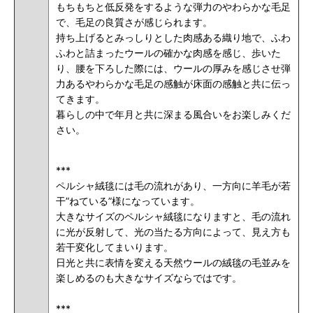
もちもちと低反発をするような弾力のやわらかな毛足
で、毛足の良質さが感じられます。
持ち上げるとみっしりとした肉感ある織り地で、ふわ
ふわと詰まったウールの確かな肉感を感じ、歩いた
り、腰を下ろした際には、ウールの厚みを感じさせ弾
力あるやわらかな毛足の感触が床面の感触と共に伝っ
てきます。
暮らしの中で年月と共に深まる風合いをお楽しみくだ
さい。
***
ペルシャ絨毯には毛の流れがあり、一方向に羊毛が若
干”ねている”様になっています。
大きなサイズのペルシャ絨毯になりますと、毛の流れ
に光が反射して、光の当たる方向によって、見え方も
若干変化してまいります。
日光と共に表情を変える天然ウールの絨毯の毛並みを
楽しめるのも大きなサイズならではです。
***