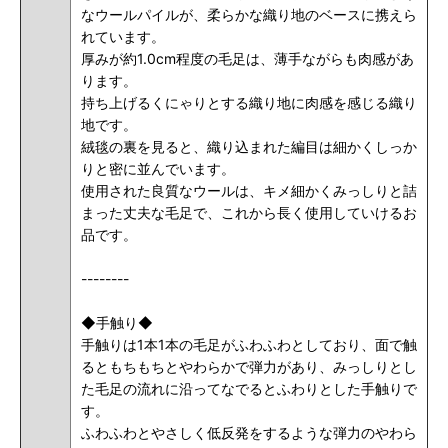
なウールパイルが、柔らかな織り地のベースに携えら
れています。
厚みが約1.0cm程度の毛足は、薄手ながらも肉感があ
ります。
持ち上げるくにゃりとする織り地に肉感を感じる織り
地です。
絨毯の裏を見ると、織り込まれた編目は細かくしっか
りと密に並んでいます。
使用された良質なウールは、キメ細かくみっしりと詰
まった丈夫な毛足で、これから長く使用していけるお
品です。
--------
◆手触り◆
手触りは1本1本の毛足がふわふわとしており、面で触
るともちもちとやわらかで弾力があり、みっしりとし
た毛足の流れに沿ってなでるとふわりとした手触りで
す。
ふわふわとやさしく低反発をするような弾力のやわら