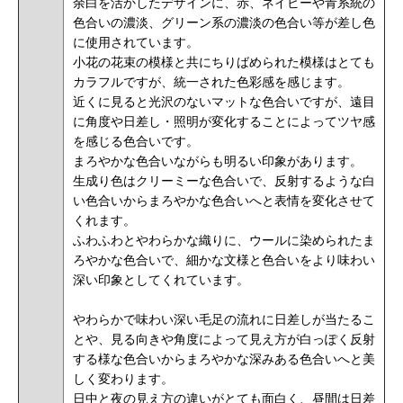
余白を活かしたデザインに、赤、ネイビーや青系統の
色合いの濃淡、グリーン系の濃淡の色合い等が差し色
に使用されています。
小花の花束の模様と共にちりばめられた模様はとても
カラフルですが、統一された色彩感を感じます。
近くに見ると光沢のないマットな色合いですが、遠目
に角度や日差し・照明が変化することによってツヤ感
を感じる色合いです。
まろやかな色合いながらも明るい印象があります。
生成り色はクリーミーな色合いで、反射するような白
い色合いからまろやかな色合いへと表情を変化させて
くれます。
ふわふわとやわらかな織りに、ウールに染められたま
ろやかな色合いで、細かな文様と色合いをより味わい
深い印象としてくれています。
やわらかで味わい深い毛足の流れに日差しが当たるこ
とや、見る向きや角度によって見え方が白っぽく反射
する様な色合いからまろやかな深みある色合いへと美
しく変わります。
日中と夜の見え方の違いがとても面白く、昼間は日差