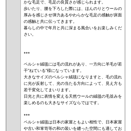
かな毛足で、毛足の良質さが感じられます。
歩いたり、腰を下ろした際には、ほんのりとウールの
厚みを感じさせ弾力あるやわらかな毛足の感触が床面
の感触と共に伝ってきます。
暮らしの中で年月と共に深まる風合いをお楽しみくだ
さい。
***
ペルシャ絨毯には毛の流れがあり、一方向に羊毛が若
干”ねている”様になっています。
大きなサイズのペルシャ絨毯になりますと、毛の流れ
に光が反射して、光の当たる方向によって、見え方も
若干変化してまいります。
日光と共に表情を変える天然ウールの絨毯の毛並みを
楽しめるのも大きなサイズならではです。
***
ペルシャ絨毯は日本の家屋ともよい相性で、日本家屋
や古い和箪笥等の和の装いを纏った空間にも適してお