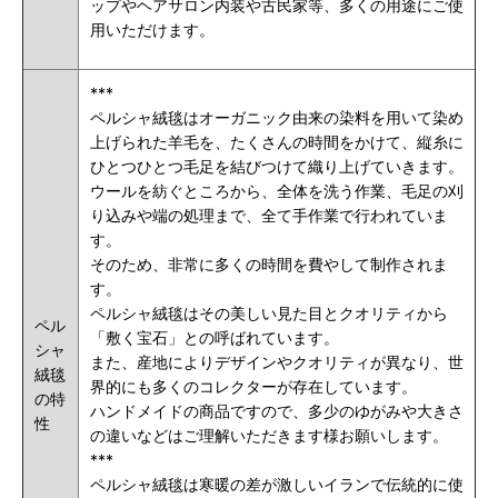
ップやヘアサロン内装や古民家等、多くの用途にご使
用いただけます。
***
ペルシャ絨毯はオーガニック由来の染料を用いて染め
上げられた羊毛を、たくさんの時間をかけて、縦糸に
ひとつひとつ毛足を結びつけて織り上げていきます。
ウールを紡ぐところから、全体を洗う作業、毛足の刈
り込みや端の処理まで、全て手作業で行われていま
す。
そのため、非常に多くの時間を費やして制作されま
す。
ペルシャ絨毯はその美しい見た目とクオリティから
ペル
「敷く宝石」との呼ばれています。
シャ
また、産地によりデザインやクオリティが異なり、世
絨毯
界的にも多くのコレクターが存在しています。
の特
ハンドメイドの商品ですので、多少のゆがみや大きさ
性
の違いなどはご理解いただきます様お願いします。
***
ペルシャ絨毯は寒暖の差が激しいイランで伝統的に使