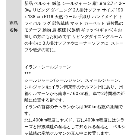
新品 ペルシャ 絨毯 シールジャーン 縦1.9m 2.7㎡ 2〜
3帖 リビング ダイニング 2人掛けソファ サイズ 190
x 138 cm E116 天然 ウール 手織り ハンドメイド ト
商品
ライバル ラグ 部族絨毯 マット カーペット 遊牧民の
名称
モチーフ 動物 鹿 模様 民族柄 ギャッベ(ギャベ)をお
探しの方にもお勧めです リビングダイニングルーム
の中心に 3人掛けソファやコーナーソファに ストー
ブや暖炉の前に。
イラン・シールジャーン
***
シールジャーン(シールジャン、スィールジャーン、
シルジャン)はイラン南東部のケルマン州にあり、州
都ケルマーンから南東へ160km程、車で2時間程の距
離に位置する街です。
イランの首都のテヘランからは960km程度の距離で
す。
北に400km程度にヤズド、西に400km程度にはシラ
ーズと部族絨毯の産地として知られる産地と、ペルシ
ャ絨毯の産地ケルマンの真ん中に位置します。