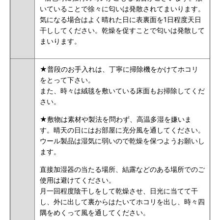
いていることで徐々に匂いは発散されてまいります。
気になる場合はよく晴れた日に表裏面を1日程度天日
干ししてください。乾燥を促すことで匂いは発散して
まいります。
★普段のお手入れは、丁寧に掃除機をかけてホコリ
をとって下さい。
また、時々は絨毯を敷いている床面もお掃除してくだ
さい。
★敷物は素材や製法を問わず、高温多湿を嫌いま
す。晴天の日にはお部屋に充分風を通してください。
ウール製品は湿気に弱いので乾燥を保つようお願いし
ます。
直接加湿器の当たる場所、結露などのある場所でのご
使用は避けてください。
月一回程度陰干しをして乾燥させ、日光に当てて干
し、外に出して裏からはたいてホコリを出し、時々四
隅をめくって風を通してください。