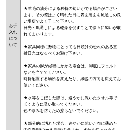
★羊毛の油分による独特の匂いがでる場合がござい
ます。その際はよく晴れた日に表面裏面を風通しの良
い場所でよく干して下さい。
お手
日光・風通しによる乾燥を促すことで徐々に匂いが取
入れ
れてまいります。
につ
いて
★家具同様に敷物にとっても日焼けの恐れのある直
射日光はなるべくお避け下さい。
★家具の脚が絨毯にかかる場合は、脚底にフェルト
などを当ててください。
時折配置する場所を変えたり、絨毯の方向を変えてお
使いください。
★水等をこぼした際は、速やかに乾いたタオル等で
叩くように吸い取ってください。
色の滲みを防ぐため擦らないでください。
★部分的に汚れた場合、速やかに乾いた布に薄めた
中性洗剤(ウール洗剤)を含ませ、水分を切ったうえ