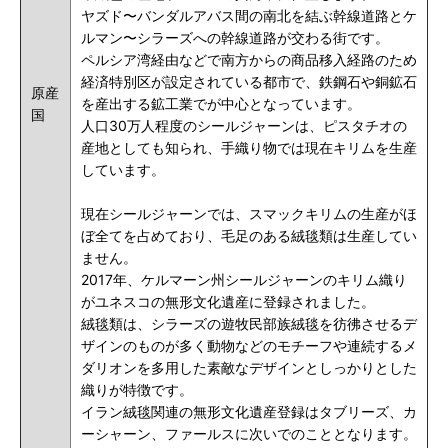
ヤズド〜バンダルアバス間の南北を結ぶ幹線道路とケ
ルマン〜シラーズへの幹線道路が交わる街です。
ペルシア湾経由などで南方からの商品移入経路のため
経済特別区が設定されている都市で、鉄鋼石や銅鉱石
原産
を産出する鉱工業でが中心となっています。
国
人口30万人程度のシールジャーンは、ピスタチオの
産地としても知られ、手織り物では現在キリムを生産
しています。
現在シールジャーンでは、スマックキリムの生産がほ
ぼ全てを占めており、毛足のある絨毯類は生産してい
ません。
2017年、ケルマーン州シールジャーンのキリム織り
がユネスコの無形文化遺産に登録されました。
絨毯類は、シラーズの遊牧民部族絨毯を彷彿させるデ
ザインのものが多く動物などのモチーフや連続するメ
ダリオンを多用した素敵なデザインとしっかりとした
織りが特徴です。
イラン絨毯関連の無形文化遺産登録はタブリーズ、カ
ーシャーン、ファールスに次いでのこととなります。