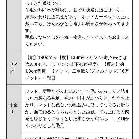
ってきた敷物です。
羊毛の1本1本が呼吸し、夏でも快適に過ごせます。
厚みのわりに通気性があり、ホットカーペットの上に
敷いても、ほんわかと心地よい暖かさが伝わってきま
す。
手織りならではの一枚一枚違ったテイストをお楽しみ
ください。
【縦】190cm × 【横】138m※フリンジ(房)の長さは
サイ
含みません。(フリンジ上下4cm程度) 【厚み】約
ズ
1.0cm程度 【ノット】二重織り(ダブルノット) 16万
ノット／㎡程度
ソフト、薄手だがふわふわとした毛がみっしりと詰ま
った肉感ある毛足、毛の1本1本がふわりとした立ち上
手触
がり、マットな色合いの毛並みに沿ってなでると滑ら
り
か、面で触るともちもちとした感触、持ち上げると肉
感を感じるくにゃりとした柔らかな織り地、キメ細か
くふわりとした毛足、
〇パイル：WOOLウール（羊毛） 〇フリンジ(房)：