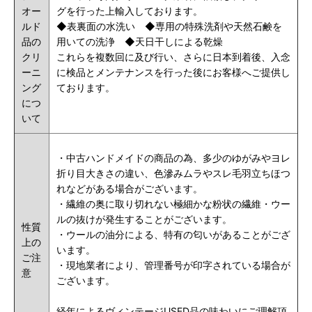
オー
グを行った上輸入しております。
ルド
◆表裏面の水洗い ◆専用の特殊洗剤や天然石鹸を
品の
用いての洗浄 ◆天日干しによる乾燥
クリ
これらを複数回に及び行い、さらに日本到着後、入念
ーニ
に検品とメンテナンスを行った後にお客様へご提供し
ング
ております。
につ
いて
・中古ハンドメイドの商品の為、多少のゆがみやヨレ
折り目大きさの違い、色滲みムラやスレ毛羽立ちほつ
れなどがある場合がございます。
・繊維の奥に取り切れない極細かな粉状の繊維・ウー
ルの抜けが発生することがございます。
性質
・ウールの油分による、特有の匂いがあることがござ
上の
います。
ご注
・現地業者により、管理番号が印字されている場合が
意
ございます。
経年によるヴィンテージUSED品の味わいにご理解頂