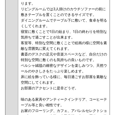
ります。
リビングルームでは3人掛けのカウチソファーの前に
敷きテーブルを置くことのできるサイズです。
ダイニングルームでテーブル下に敷いて、食卓を明る
くしてくれます。
寝室に敷くことで1日の始まり、1日の終わりを特別な
気持ちで過ごすことが出来ます。
客室等、特別な空間に敷くことで絵画の様に空間を素
敵な雰囲気に変えてくれます。
書斎のデスクの足元や音楽スペースなど、自分だけの
特別な空間に敷くのも気持ちの良いものです。
ペルシャ絨毯の緻密なデザインを楽しみつつ、天然ウ
ールのやさしさをたっぷり楽しめます。
床に絵を飾っている様に、毎日過ごすお部屋を素敵な
空間にしてくれます。
お部屋のアクセントに是非どうぞ
。
味のある家具やアンティークインテリア、コーヒーテ
ーブル等と良い相性です。
お家のフローリング、カフェ、アパレルセレクトショ