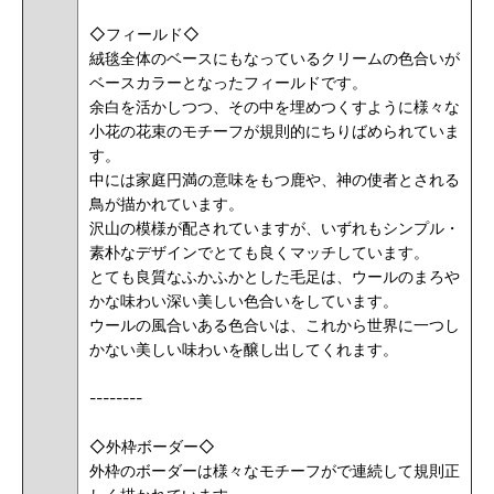
◇フィールド◇
絨毯全体のベースにもなっているクリームの色合いが
ベースカラーとなったフィールドです。
余白を活かしつつ、その中を埋めつくすように様々な
小花の花束のモチーフが規則的にちりばめられていま
す。
中には家庭円満の意味をもつ鹿や、神の使者とされる
鳥が描かれています。
沢山の模様が配されていますが、いずれもシンプル・
素朴なデザインでとても良くマッチしています。
とても良質なふかふかとした毛足は、ウールのまろや
かな味わい深い美しい色合いをしています。
ウールの風合いある色合いは、これから世界に一つし
かない美しい味わいを醸し出してくれます。
--------
◇外枠ボーダー◇
外枠のボーダーは様々なモチーフがで連続して規則正