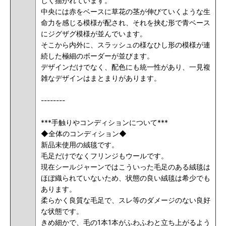
しく描かれています。
中央には赤をベースに草花の茎が伸びていくような生
命力を感じる模様が配され、それを挟む形で青ベース
にジグザグ模様が並んでいます。
そこから内外に、スラッシュの様なひし形の模様が連
続した極細のボーダーが並びます。
デザインだけでなく、配色にも統一性があり、一見複
雑なデザインはまとまりがあります。
--------
***手触りやコンディションについて***
◆全体のコンディション◆
新品未使用の絨毯です。
毛足だけでなくフリンジもウールです。
現在シールジャーンではこういった毛足のある絨毯は
ほぼ織られていないため、状態の良い絨毯は希少でも
あります。
柔らかく良質な毛足で、スレ等のダメージのない良好
な状態です。
きめ細かで、毛の1本1本がふわふわと立ち上がるよう