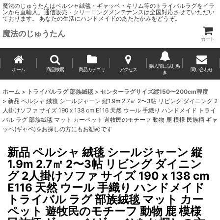
魔法のじゅうたんはペルシャ絨毯・ギャッベ・キリム等のトライバルラグをイラ
ンから直輸入。通信販売・クリーニングメンテナンスは全国対応させていただい
ております。 あなたの生活にハンドメイドのあたたかみをどうぞ。
魔法のじゅうたん
カート
購入前に試し敷
ホーム
商品検索
商品カテゴリ
アクセス
問い合わせ
き
ホーム
>
トライバルラグ 部族絨毯
>
センターラグサイズ縦150〜200cm程度
>
新品 ペルシャ 絨毯 シールジャーン 縦1.9m 2.7㎡ 2〜3帖 リビング ダイニング 2
人掛けソファ サイズ 190 x 138 cm E116 天然 ウール 手織り ハンドメイド トライ
バル ラグ 部族絨毯 マット カーペット 遊牧民のモチーフ 動物 鹿 模様 民族柄 ギャ
ッベ(ギャベ)をお探しの方にもお勧めです
新品 ペルシャ 絨毯 シールジャーン 縦
1.9m 2.7㎡ 2〜3帖 リビング ダイニン
グ 2人掛けソファ サイズ 190 x 138 cm
E116 天然 ウール 手織り ハンドメイド
トライバル ラグ 部族絨毯 マット カー
ペット 遊牧民のモチーフ 動物 鹿 模様