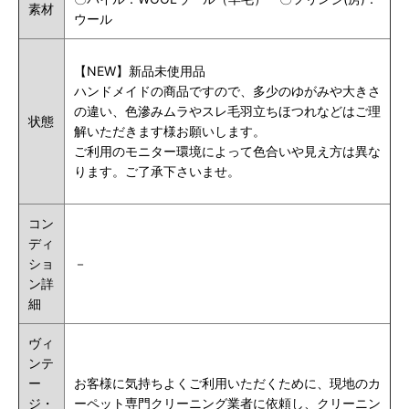
素材
ウール
【NEW】新品未使用品
ハンドメイドの商品ですので、多少のゆがみや大きさ
の違い、色滲みムラやスレ毛羽立ちほつれなどはご理
状態
解いただきます様お願いします。
ご利用のモニター環境によって色合いや見え方は異な
ります。ご了承下さいませ。
コン
ディ
ショ
－
ン詳
細
ヴィ
ンテ
ー
お客様に気持ちよくご利用いただくために、現地のカ
ジ・
ーペット専門クリーニング業者に依頼し、クリーニン