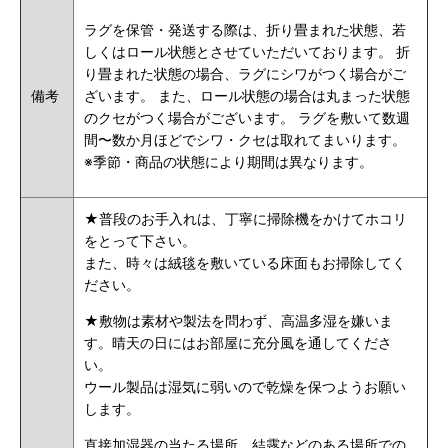
ラグを保管・発送する際は、折り畳まれた状態、若
しくはロール状態とさせていただいております。 折
り畳まれた状態の場合、ラグにシワがつく場合がご
備考
ざいます。 また、ロール状態の場合は丸まった状態
のクセがつく場合がございます。 ラグを敷いて数週
間〜数か月ほどでシワ・クセは取れてまいります。
※季節・商品の状態により期間は異なります。
★普段のお手入れは、丁寧に掃除機をかけてホコリ
をとって下さい。
また、時々は絨毯を敷いている床面もお掃除してく
ださい。
★敷物は素材や製法を問わず、高温多湿を嫌いま
す。晴天の日にはお部屋に充分風を通してくださ
い。
ウール製品は湿気に弱いので乾燥を保つようお願い
します。
直接加湿器の当たる場所、結露などのある場所での