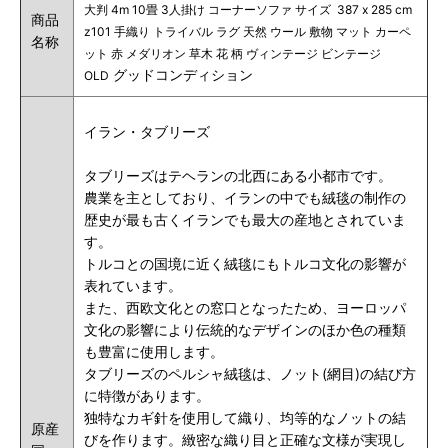
大判 4m 10畳 3人掛け コーナーソファ サイズ 387 x 285 cm
商品
z101 手織り トライバル ラグ 天然 ウール 敷物 マット カーペ
名称
ット 赤 メダリオン 草木 花 柄 ヴィンテージ ビンテージ
グッドコンディション
OLD
イラン・タブリーズ
タブリーズはテヘランの北西にある小都市です。
農業を主としており、イランの中でも絨毯の制作の
歴史が最も古くイランでも最大の産地とされていま
す。
トルコとの国境に近く絨毯にもトルコ文化の影響が
表れています。
また、西欧文化との窓口となったため、ヨーロッパ
文化の影響により伝統的なデザインのほか色の種類
も豊富に使用します。
タブリーズのペルシャ絨毯は、ノット(網目)の結び方
に特徴があります。
独特なカギ針を使用して織り、均等的なノットの結
原産
びを作ります。緻密な織り目と正確な文様が実現し