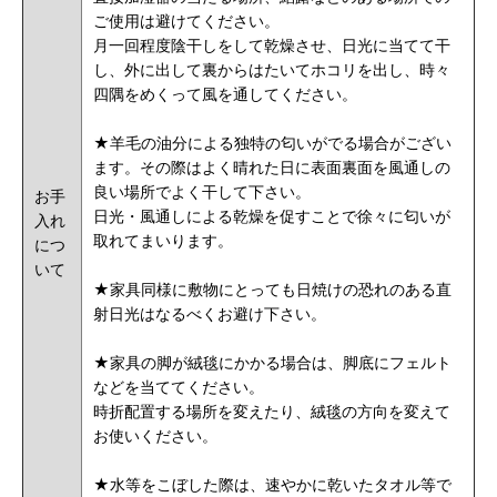
ご使用は避けてください。
月一回程度陰干しをして乾燥させ、日光に当てて干
し、外に出して裏からはたいてホコリを出し、時々
四隅をめくって風を通してください。
★羊毛の油分による独特の匂いがでる場合がござい
ます。その際はよく晴れた日に表面裏面を風通しの
良い場所でよく干して下さい。
お手
日光・風通しによる乾燥を促すことで徐々に匂いが
入れ
取れてまいります。
につ
いて
★家具同様に敷物にとっても日焼けの恐れのある直
射日光はなるべくお避け下さい。
★家具の脚が絨毯にかかる場合は、脚底にフェルト
などを当ててください。
時折配置する場所を変えたり、絨毯の方向を変えて
お使いください。
★水等をこぼした際は、速やかに乾いたタオル等で