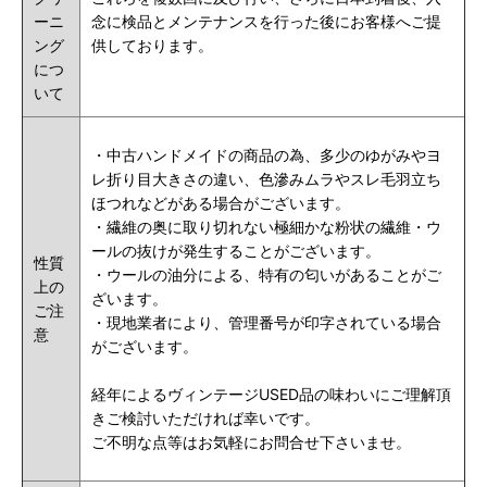
ーニ
念に検品とメンテナンスを行った後にお客様へご提
ング
供しております。
につ
いて
・
中古ハンドメイドの商品の為、多少のゆがみやヨ
レ折り目大きさの違い、色滲みムラやスレ毛羽立ち
ほつれなどがある場合がございます。
・繊維の奥に取り切れない極細かな粉状の繊維・ウ
ールの抜けが発生することがございます。
性質
・ウールの油分による、特有の匂いがあることがご
上の
ざいます。
ご注
・現地業者により、管理番号が印字されている場合
意
がございます。
経年によるヴィンテージUSED品の味わいにご理解頂
きご検討いただければ幸いです。
ご不明な点等はお気軽にお問合せ下さいませ。