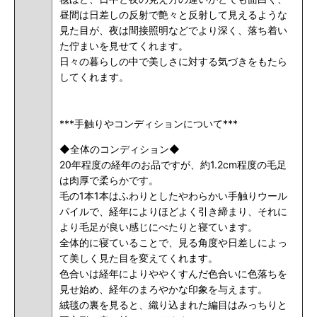
昼間は日差しの反射で艶々と反射して見えるような
見た目が、夜は間接照明などでより深く、落ち着い
た佇まいを見せてくれます。
日々の暮らしの中で美しさに対する気づきをもたら
してくれます。
***手触りやコンディションについて***
◆全体のコンディション◆
20年程度の経年のお品ですが、約1.2cm程度の毛足
は肉厚で柔らかです。
毛の1本1本はふわりとしたやわらかい手触りウール
パイルで、経年によりほどよく引き締まり、それに
より毛足が良い感じにぺたりと寝ています。
全体的に寝ていることで、見る角度や日差しによっ
て美しく見た目を変えてくれます。
色合いは経年によりややくすんだ色合いに色落ちを
見せ始め、経年のまろやかな印象を与えます。
絨毯の裏を見ると、織り込まれた編目はみっちりと