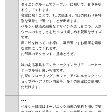
ダイニングルームでテーブル下に敷いて、食卓を明
るくしてくれます。
寝室に敷くことで、1日の始まり、1日の終わりを特
別な気持ちで過ごすことが出来ます。
ペルシャ絨毯の緻密なデザインを楽しみつつ、天然
ウールのやさしさをたっぷり楽しめる贅沢なサイズ
です。
床に絵を飾っている様に、毎日過ごすお部屋を素敵
な空間にしてくれます。
お部屋のアクセントに是非どうぞ。
味のある家具やアンティークインテリア、コーヒー
テーブル等と良い相性です。
お家のフローリング、カフェ、アパレルセレクトシ
ョップやヘアサロン内装等、多くの用途にご使用い
ただけます。
***
ペルシャ絨毯はオーガニック由来の染料を用いて染
め上げられた羊毛を、たくさんの時間をかけて、縦