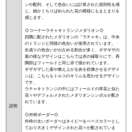
ンや配列、そして色合いには計算された規則性を感
じ、細かくちりばめられた花の模様にもまとまりを
感じます。
◇コーナーラチャキトランジメダリオン◇
四隅に配されたメダリオンの『ラチャキ』は、中央
のトランジと同様の色合いが使用されています。
生成りの色合いがが占める割合が多く、ギザギザの
葉の様なデザインはこちらでは赤の縁取りにで、再
隅部はフィールドと同じ赤で描かれています。
ギザギザした葉や燃え上がる炎を彷彿させるデザイ
ンは、こちらもトルコのキリムを思わせるデザイン
です。
ラチャキトランジの中にはフィールドの草花と似た
花々やデフォルメされたメダリオンシンボルが配さ
れています。
説明
◇外枠ボーダー◇
外枠の太いボーダーはネイビーをベースカラーとし
ており大きくデザインされた花々が配されていま