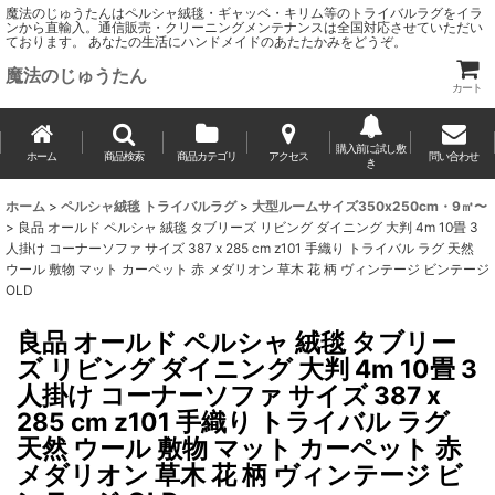
魔法のじゅうたんはペルシャ絨毯・ギャッベ・キリム等のトライバルラグをイラ
ンから直輸入。通信販売・クリーニングメンテナンスは全国対応させていただい
ております。 あなたの生活にハンドメイドのあたたかみをどうぞ。
魔法のじゅうたん
カート
購入前に試し敷
ホーム
商品検索
商品カテゴリ
アクセス
問い合わせ
き
ホーム
>
ペルシャ絨毯 トライバルラグ
>
大型ルームサイズ350x250cm・9㎡〜
>
良品 オールド ペルシャ 絨毯 タブリーズ リビング ダイニング 大判 4m 10畳 3
人掛け コーナーソファ サイズ 387 x 285 cm z101 手織り トライバル ラグ 天然
ウール 敷物 マット カーペット 赤 メダリオン 草木 花 柄 ヴィンテージ ビンテージ
OLD
良品 オールド ペルシャ 絨毯 タブリー
ズ リビング ダイニング 大判 4m 10畳 3
人掛け コーナーソファ サイズ 387 x
285 cm z101 手織り トライバル ラグ
天然 ウール 敷物 マット カーペット 赤
メダリオン 草木 花 柄 ヴィンテージ ビ