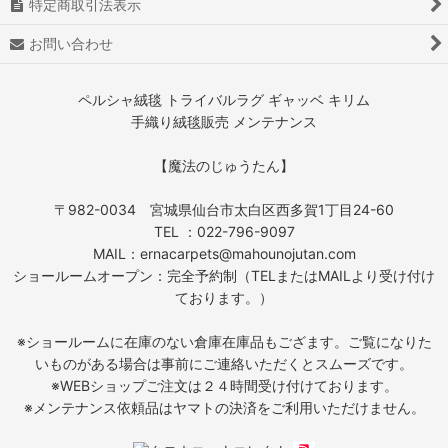
特定商取引法表示
お問い合わせ
ペルシャ絨毯 トライバルラグ ギャッベ キリム
手織り絨毯販売 メンテナンス
【魔法のじゅうたん】
〒982-0034 宮城県仙台市太白区西多賀1丁目24-60
TEL ：022-796-9097
MAIL：ernacarpets@mahounojutan.com
ショールームオープン：完全予約制（TELまたはMAILより受け付け
ております。）
※ショールームに在庫のない倉庫在庫品もござます。ご覧になりた
いものがある場合は事前にご連絡いただくとスムーズです。
※WEBショップご注文は２４時間受け付けております。
※メンテナンス依頼品はヤマトの決済をご利用いただけません。