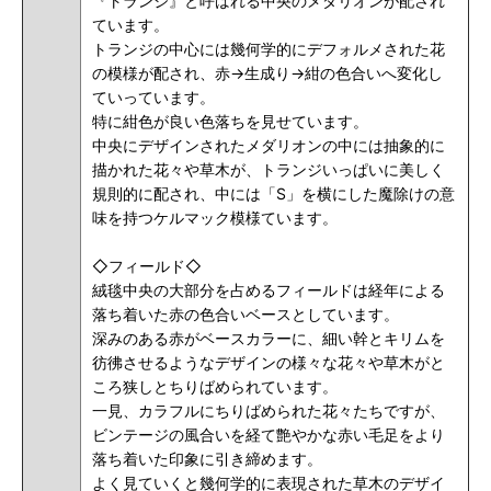
『トランジ』と呼ばれる中央のメダリオンが配され
ています。
トランジの中心には幾何学的にデフォルメされた花
の模様が配され、赤→生成り→紺の色合いへ変化し
ていっています。
特に紺色が良い色落ちを見せています。
中央にデザインされたメダリオンの中には抽象的に
描かれた花々や草木が、トランジいっぱいに
美しく
規則的に配され、中には「S」を横にした魔除けの意
味を持つケルマック模様ています。
◇フィールド◇
絨毯中央の大部分を占めるフィールドは経年による
落ち着いた赤の色合いベースとしています。
深みのある赤がベースカラーに、細い幹とキリムを
彷彿させるようなデザインの様々な花々や草木がと
ころ狭しとちりばめられています。
一見、カラフルにちりばめられた花々たちですが、
ビンテージの風合いを経て艶やかな赤い毛足をより
落ち着いた印象に引き締めます。
よく見ていくと幾何学的に表現された草木のデザイ