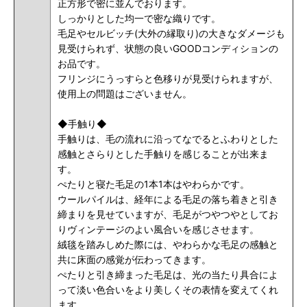
正方形で密に並んでおります。
しっかりとした均一で密な織りです。
毛足やセルビッチ(大外の縁取り)の大きなダメージも
見受けられず、状態の良いGOODコンディションの
お品です。
フリンジにうっすらと色移りが見受けられますが、
使用上の問題はございません。
◆手触り◆
手触りは、
毛の流れに沿ってなでるとふわりとした
感触とさらりとした手触りを感じることが出来ま
す。
ぺたりと寝た毛足の1本1本はやわらかです。
ウールパイルは、経年による毛足の落ち着きと引き
締まりを見せていますが、毛足がつやつやとしてお
りヴィンテージのよい風合いを感じさせます。
絨毯を踏みしめた際には、やわらかな毛足の感触と
共に床面の感覚が伝わってきます。
ぺたりと引き締まった毛足は、光の当たり具合によ
って淡い色合いをより美しくその表情を変えてくれ
ます。