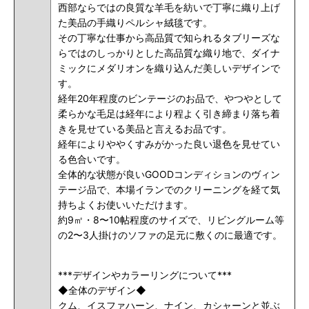
西部ならではの良質な羊毛を紡いで丁寧に織り上げ
た美品の手織りペルシャ絨毯です。
その丁寧な仕事から高品質で知られるタブリーズな
らではのしっかりとした高品質な織り地で、ダイナ
ミックにメダリオンを織り込んだ美しいデザインで
す。
経年20年程度のビンテージのお品で、
やつやとして
柔らかな毛足は
経年により程よく引き締まり落ち着
きを見せている美品と言えるお品です。
経年によりややくすみがかった良い退色を見せてい
る色合いです。
全体的な状態が良いGOODコンディションのヴィン
テージ品で、
本場イランでのクリーニングを経て気
持ちよくお使いいただけます
。
約9㎡・8〜10帖程度のサイズで、リビングルーム等
の2〜3人掛けのソファの足元に敷くのに最適です。
***デザインやカラーリングについて***
◆全体のデザイン◆
クム、イスファハーン、ナイン、カシャーンと並ぶ