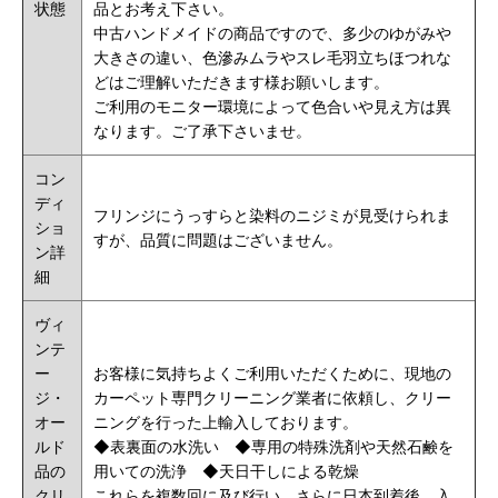
状態
品とお考え下さい。
中古ハンドメイドの商品ですので、多少のゆがみや
大きさの違い、色滲みムラやスレ毛羽立ちほつれな
どはご理解いただきます様お願いします。
ご利用のモニター環境によって色合いや見え方は異
なります。ご了承下さいませ。
コン
ディ
フリンジにうっすらと染料のニジミが見受けられま
ショ
すが、品質に問題はございません。
ン詳
細
ヴィ
ンテ
ー
お客様に気持ちよくご利用いただくために、現地の
ジ・
カーペット専門クリーニング業者に依頼し、クリー
オー
ニングを行った上輸入しております。
ルド
◆
表裏面の水洗い
◆
専用の特殊洗剤や
天然石鹸
を
品の
用いての洗浄 ◆天日干しによる乾燥
クリ
これらを複数回に及び行い、さらに日本到着後、入