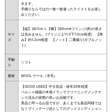
きます。
手織りならではの一枚一枚違ったテイストをお楽し
みください。
【縦】387cm × 【横】285cm※フリンジ(房)の長さ
サイ
は含みません。(フリンジ上
11.0
下7.0cm程度) 【厚
ズ
み】約1.2cm程度 【ノット】二重織り(ダブルノッ
ト)
手触
ソフト
り
素材
WOOL ウール（羊毛）
【GOOD USED】中古良品・経年20年程度
ペルシャ絨毯の本場イランでクリーニングメンテナ
ンス済みの状態の良いお品物です。
美品と呼べるお品ですが、あくまでも新品同様では
なくヴィンテージ品としてのグッドコンディション