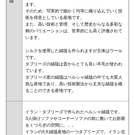
国
ます。
そのため、写実的で細かく均等に織り込んでいく技
術を得意としている産地です。
また、高い技術と管理、そして歴史からなる多彩な
柄のバリエーションは、世界的にも高く評価されて
います。
シルクを使用した絨毯も作られますが主体はウール
です。
タブリーズの絨毯は昔からとても良い羊毛が使われ
ています。
タブリーズ産の絨毯はペルシャ絨毯の中でも大変人
気な産地であり、高い技術製法から丈夫な絨毯を織
ることのできる産地です。
イラン・タブリーズで作られたペルシャ絨毯です。
3人掛けソファやコーナーソファの前に敷いてお部屋
をくつろぎの空間に。。。
イランの5大絨毯産地の一つタブリーズで、イラン北