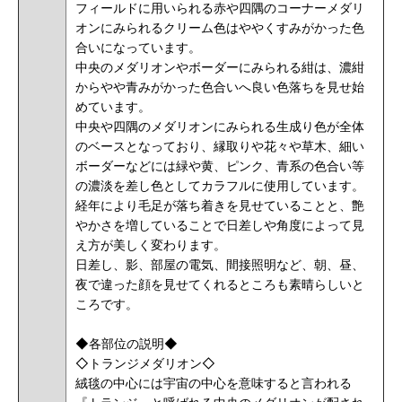
フィールドに用いられる赤や四隅のコーナーメダリ
オンにみられるクリーム色はややくすみがかった色
合いになっています。
中央のメダリオンやボーダーにみられる紺は、濃紺
からやや青みがかった色合いへ良い色落ちを見せ始
めています。
中央や四隅のメダリオンにみられる生成り色が全体
のベースとなっており、縁取りや花々や草木、細い
ボーダーなどには緑や黄、ピンク、青系の色合い等
の濃淡を差し色としてカラフルに使用しています。
経年により毛足が落ち着きを見せていることと、艶
やかさを増していることで日差しや角度によって見
え方が美しく変わります。
日差し、影、部屋の電気、間接照明など、朝、昼、
夜で違った顔を見せてくれるところも素晴らしいと
ころです。
◆各部位の説明◆
◇トランジメダリオン◇
絨毯の中心には宇宙の中心を意味すると言われる