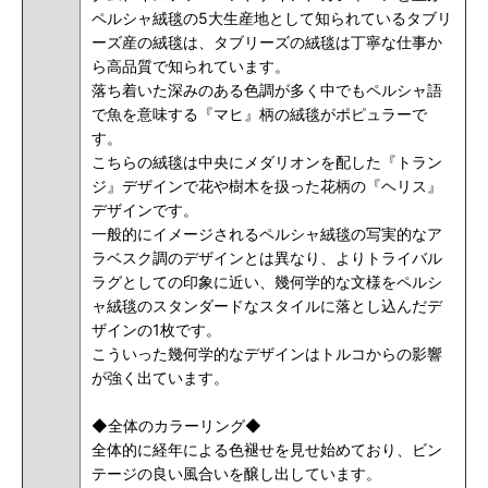
ペルシャ絨毯の5大生産地として知られているタブリ
ーズ産の絨毯は、タブリーズの絨毯は丁寧な仕事か
ら高品質で知られています。
落ち着いた深みのある色調が多く中でもペルシャ語
で魚を意味する『マヒ』柄の絨毯がポピュラーで
す。
こちらの絨毯は中央にメダリオンを配した『トラン
ジ』デザインで花や樹木を扱った花柄の『ヘリス』
デザインです。
一般的にイメージされるペルシャ絨毯の写実的なア
ラベスク調のデザインとは異なり、よりトライバル
ラグとしての印象に近い、幾何学的な文様をペルシ
ャ絨毯のスタンダードなスタイルに落とし込んだデ
ザインの1枚です。
こういった幾何学的なデザインはトルコからの影響
が強く出ています。
◆全体のカラーリング◆
全体的に経年による色褪せを見せ始めており、
ビン
テージの良い風合いを醸し出しています。