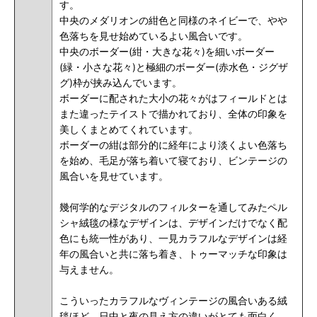
す。
中央のメダリオンの紺色と同様のネイビーで、
やや
色落ちを見せ始めている
よい風合いです。
中央のボーダー(紺・大きな花々)を細いボーダー
(緑・小さな花々)と極細のボーダー(赤水色・ジグザ
グ)枠が挟み込んでいます。
ボーダーに配された大小の花々がはフィールドとは
また違ったテイストで描かれており、全体の印象を
美しくまとめてくれています。
ボーダーの紺は部分的に経年により淡くよい色落ち
を始め、毛足が落ち着いて寝ており、ビンテージの
風合いを見せています。
幾何学的なデジタルのフィルターを通してみたペル
シャ絨毯の様なデザインは、デザインだけでなく配
色にも統一性があり、一見カラフルなデザインは経
年の風合いと共に落ち着き、トゥーマッチな印象は
与えません。
こういったカラフルなヴィンテージの風合いある絨
毯ほど、日中と夜の見え方の違いがとても面白く、