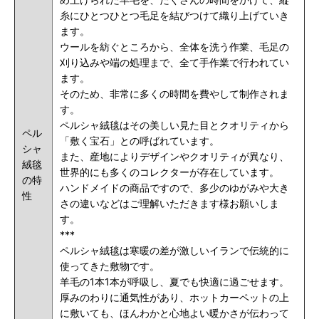
糸にひとつひとつ毛足を結びつけて織り上げていき
ます。
ウールを紡ぐところから、全体を洗う作業、毛足の
刈り込みや端の処理まで、全て手作業で行われてい
ます。
そのため、非常に多くの時間を費やして制作されま
す。
ペルシャ絨毯はその美しい見た目とクオリティから
ペル
「敷く宝石」との呼ばれています。
シャ
また、産地によりデザインやクオリティが異なり、
絨毯
世界的にも多くのコレクターが存在しています。
の特
ハンドメイドの商品ですので、多少のゆがみや大き
性
さの違いなどはご理解いただきます様お願いしま
す。
***
ペルシャ絨毯は寒暖の差が激しいイランで伝統的に
使ってきた敷物です。
羊毛の1本1本が呼吸し、夏でも快適に過ごせます。
厚みのわりに通気性があり、ホットカーペットの上
に敷いても、ほんわかと心地よい暖かさが伝わって