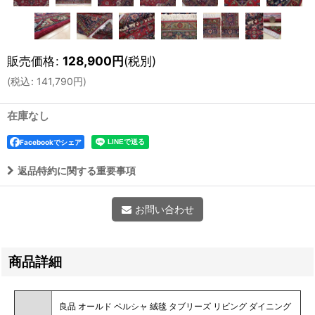
販売価格
:
128,900
円
(税別)
(
税込
:
141,790
円
)
在庫なし
Facebookでシェア
返品特約に関する重要事項
お問い合わせ
商品詳細
良品 オールド ペルシャ 絨毯 タブリーズ リビング ダイニング