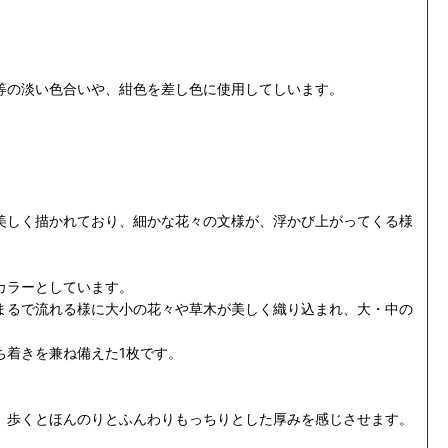
等の
淡い色合いや
、紺色を差し色に使用してしいます。
美しく描かれており、細かな花々の文様が、浮かび上がってくる様
カラーとしています。
まるで流れる様に大小の花々や草木が美しく織り込まれ、大・中の
ち着きを兼ね備えた1枚です。
、歩くとほんのりとふんわり
もっちり
とした厚みを感じさせます。