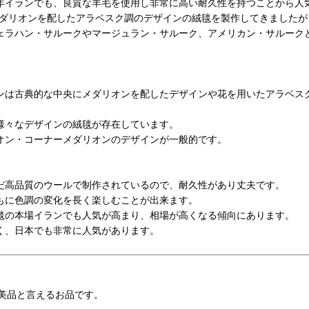
年イランでも、良質な羊毛を使用し非常に高い耐久性を持つことから人
メダリオンを配したアラベスク調のデザインの絨毯を製作してきましたが
ェラハン・サルークやマージュラン・サルーク、アメリカン・サルーク
ンは古典的な中央にメダリオンを配したデザインや花を用いたアラベス
様々なデザインの絨毯が存在しています。
オン・コーナーメダリオンのデザインが一般的です。
だ高品質のウールで制作されているので、耐久性があり丈夫です。
もに色調の変化を長く楽しむことが出来ます。
毯の本場イランでも人気が高まり、相場が高くなる傾向にあります。
く、日本でも非常に人気があります。
美品と言えるお品です。