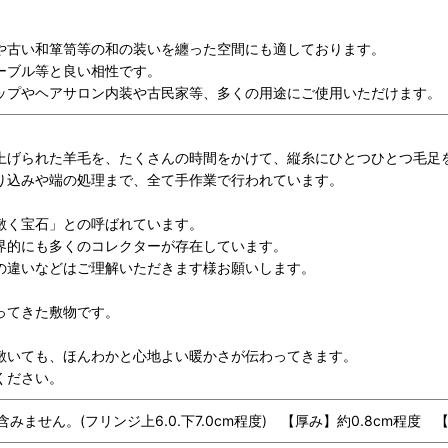
や古い和箪笥等の和の装いを纏った空間にも適しております。
ーブル等と良い相性です。
ップやヘアサロン内装や古民家等、多くの用途にご使用いただけます。
上げられた羊毛を、たくさんの時間をかけて、縦糸にひとつひとつ毛足
り込みや端の処理まで、全て手作業で行われています。
。
敷く宝石」との呼ばれています。
界的にも多くのコレクターが存在しています。
の違いなどはご理解いただきます様お願いします。
ってきた敷物です。
敷いても、ほんわかと心地よい暖かさが伝わってきます。
ください。
さは含みません。(フリンジ上6.0.下7.0cm程度) 【厚み】約0.8cm程