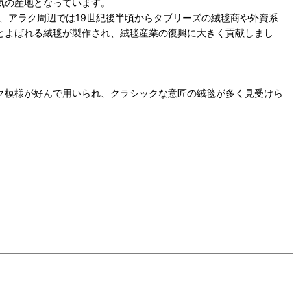
気の産地となっています。
、アラク周辺では19世紀後半頃からタブリーズの絨毯商や外資系
とよばれる絨毯が製作され、絨毯産業の復興に大きく貢献しまし
ク模様が好んで用いられ
、クラシックな意匠の絨毯が多く見受けら