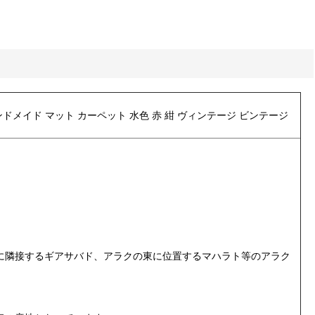
グ ハンドメイド マット カーペット 水色 赤 紺 ヴィンテージ ビンテージ
に隣接するギアサバド、アラクの東に位置するマハラト等のアラク