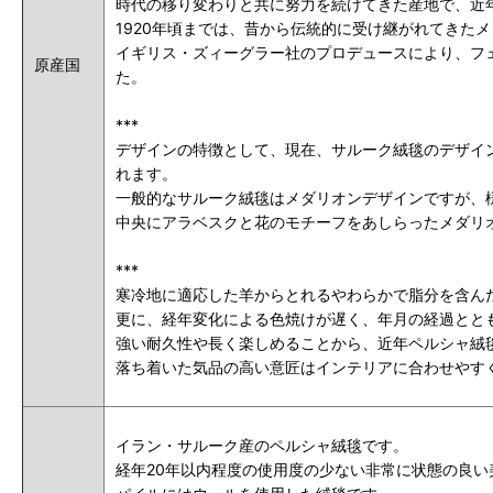
時代の移り変わりと共に努力を続けてきた産地で、近
1920年頃までは、昔から伝統的に受け継がれてきた
イギリス・ズィーグラー社のプロデュースにより、フ
原産国
た。
***
デザインの特徴として、現在、サルーク絨毯のデザイ
れます。
一般的なサルーク絨毯はメダリオンデザインですが、
中央にアラベスクと花のモチーフをあしらったメダリ
***
寒冷地に適応した羊からとれるやわらかで脂分を含ん
更に、経年変化による色焼けが遅く、年月の経過とと
強い耐久性や長く楽しめることから、近年ペルシャ絨
落ち着いた気品の高い意匠はインテリアに合わせやす
イラン・サルーク産のペルシャ絨毯です。
経年20年以内程度の使用度の少ない非常に状態の良い