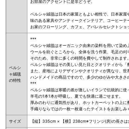
お部屋のアクセントに是非どうぞ
。
ペルシャ絨毯は日本の家屋ともよい相性で、日本家屋
味のある家具やアンティークインテリア、コーヒーテ
お家のフローリング、カフェ、アパレルセレクトショ
***
ペルシャ絨毯はオーガニック由来の染料を用いて染め
ウールを紡ぐところから、全体を洗う作業、毛足の刈
そのため、非常に多くの時間を費やして制作されます
ペルシャ絨毯はその美しい見た目とクオリティから「
ペルシ
また、産地によりデザインやクオリティが異なり、世
ャ絨毯
ハンドメイドの商品ですので、多少のゆがみや大きさ
の特性
***
ペルシャ絨毯は寒暖の差が激しいイランで伝統的に使
羊毛の1本1本が呼吸し、夏でも快適に過ごせます。
厚みのわりに通気性があり、ホットカーペットの上に
手織りならではの一枚一枚違ったテイストをお楽しみ
サイズ
【縦】335cm × 【横】238cm※フリンジ(房)の長