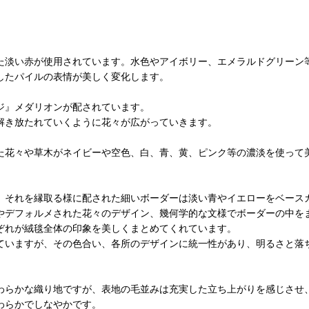
た淡い赤が使用されています。水色やアイボリー、エメラルドグリーン
したパイルの表情が美しく変化します。
ジ』メダリオンが配されています。
解き放たれていくように花々が広がっていきます。
た花々や草木がネイビーや空色、白、青、黄、ピンク等の濃淡を使って
、それを縁取る様に配された細いボーダーは淡い青やイエローをベース
やデフォルメされた花々のデザイン、幾何学的な文様でボーダーの中を
ぞれが絨毯全体の印象を美しくまとめてくれています。
ていますが、その色合い、各所のデザインに統一性があり、明るさと落
わらかな織り地ですが、表地の
毛並みは充実した立ち上がりを感じさせ
わらかでしなやかです。