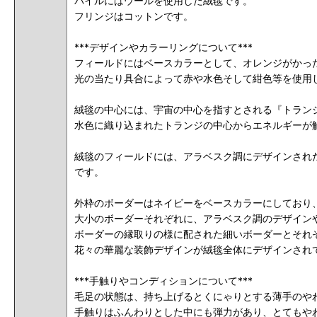
パイルにはウールを使用した絨毯です。
フリンジはコットンです。
***デザインやカラーリングについて
***
フィールドにはベースカラーとして、オレンジがかっ
光の当たり具合によって赤や水色そして紺色等を使用
絨毯の中心には、宇宙の中心を指すとされる『トラン
水色に織り込まれたトランジの中心からエネルギーが
絨毯のフィールドには、アラベスク調にデザインされ
です。
外枠のボーダーはネイビーをベースカラーにしており
大小のボーダーそれぞれに、アラベスク調のデザイン
ボーダーの縁取りの様に配された細いボーダーとそれ
花々の華麗な装飾デザインが絨毯全体にデザインされ
***手触りやコンディションについて
***
毛足の状態は、
持ち上げるとくにゃりとする薄手のや
手触りはふんわりとした中にも弾力があり、とてもや