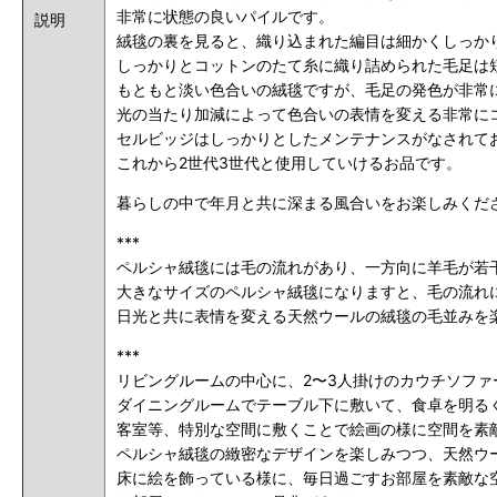
非常に状態の良いパイルです。
説明
絨毯の裏を見ると、織り込まれた編目は細かくしっか
しっかりとコットンのたて糸に織り詰められた毛足は
もともと淡い色合いの絨毯ですが、毛足の発色が非常
光の当たり加減によって色合いの表情を変える非常に
セルビッジはしっかりとしたメンテナンスがなされて
これから2世代3世代と使用していけるお品です。
暮らしの中で年月と共に深まる風合いをお楽しみくだ
***
ペルシャ絨毯には毛の流れがあり、一方向に羊毛が若干
大きなサイズのペルシャ絨毯になりますと、毛の流れ
日光と共に表情を変える天然ウールの絨毯の毛並みを
***
リビングルームの中心に、2〜3人掛けのカウチソフ
ダイニングルームでテーブル下に敷いて、食卓を明る
客室等、特別な空間に敷くことで絵画の様に空間を素
ペルシャ絨毯の緻密なデザインを楽しみつつ、天然ウ
床に絵を飾っている様に、毎日過ごすお部屋を素敵な