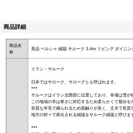
商品詳細
商品名
美品 ペルシャ 絨毯 サルーク 3.4m リビング ダイニング
称
イラン・サルーク
日本ではサローク、サローグとも呼ばれます。
***
サルークはイラン北西部に位置しており、冬場は雪が
この地域の羊は寒さに対応するため柔らかくて脂分を
良質な羊毛で織られるため肌触りが良く、丈夫で良質
地方の村々で産出される絨毯をサルーク絨毯と呼びま
***