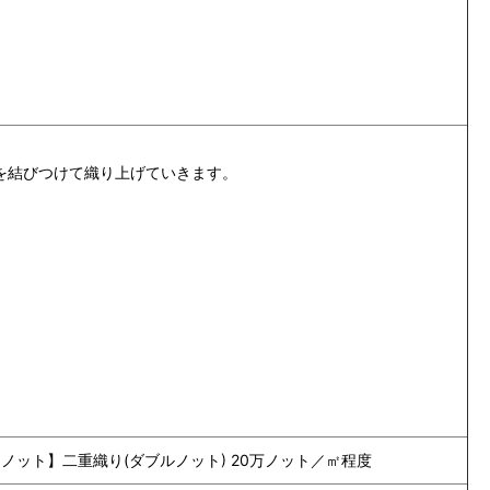
を結びつけて織り上げていきます。
度 【ノット】二重織り(ダブルノット) 20万ノット／㎡程度