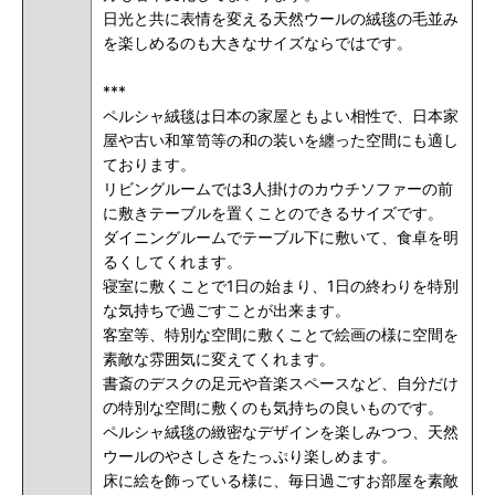
日光と共に表情を変える天然ウールの絨毯の毛並み
を楽しめるのも大きなサイズならではです。
***
ペルシャ絨毯は日本の家屋ともよい相性で、日本家
屋や古い和箪笥等の和の装いを纏った空間にも適し
ております。
リビングルームでは3人掛けのカウチソファーの前
に敷きテーブルを置くことのできるサイズです。
ダイニングルームでテーブル下に敷いて、食卓を明
るくしてくれます。
寝室に敷くことで1日の始まり、1日の終わりを特別
な気持ちで過ごすことが出来ます。
客室等、特別な空間に敷くことで絵画の様に空間を
素敵な雰囲気に変えてくれます。
書斎のデスクの足元や音楽スペースなど、自分だけ
の特別な空間に敷くのも気持ちの良いものです。
ペルシャ絨毯の緻密なデザインを楽しみつつ、天然
ウールのやさしさをたっぷり楽しめます。
床に絵を飾っている様に、毎日過ごすお部屋を素敵