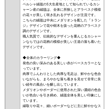
ペルシャ絨毯の5大生産地として知られているカシ
ャーン産の絨毯は、全体に所狭しとアラベスク模様
の花々が美しく咲き乱れるデザインが主流です。
こちらの絨毯は中央にメダリオンを配した『トラン
ジ』デザインで花や樹木を扱った花柄のアラベスク
調のデザインです。
職人気質で、伝統的なデザインを重んじるカシャー
ンならではの花柄の模様が美しい王道の落ち着いた
デザインです。
◆全体のカラーリング◆
発色の良い深みのある美しい赤がベースカラーとな
っています。
肉厚でふんわりとした肉厚な毛足は、鮮やかな色合
いながらも、まろやかな落ち着きを見せて非常に良
い経年の風合いを醸し出しています。
メダリオンやボーダーに使用された深い濃紺の色合
いが色合いを引き締め、絨毯全体を美しい印象にし
ています。
縁取りや花々、細いボーダーなどに主に鮮やかなス