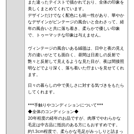
また違ったテイストで描かれており、全体の印象を
美しくまとめてくれています。
デザインだけでなく配色にも統一性があり、華やか
なデザインがビンテージの風合いと合わさって、経
年の風合いと共に落ち着き、柔らかで優しい印象
で、トゥーマッチな印象は与えません。
ヴィンテージの風合いある絨毯は、日中と夜の見え
方の違いがとても面白く、昼間は日差しの反射で
艶々と反射して見えるような見た目が、夜は間接照
明などでより深く、落ち着いた佇まいを見せてくれ
ます。
日々の暮らしの中で美しさに対する気づきをもたら
してくれます。
***手触りやコンディションについて***
◆全体のコンディション◆
20年程度の経年のお品ですが、肉厚でやわらかな
毛足は中古品に抵抗のある方にもおすすめです。
約1.3cm程度で、柔らかな毛足がみっしりと詰まっ