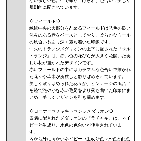
ない優しい色合いで織り上げられ、色合いで美しく
規則的に配されています。
◇フィールド◇
絨毯中央の大部分を占めるフィールドは発色の良い
深みのある赤をベースとしており、柔らかなウール
の風合いもあり深く落ち着いた印象です。
中央のトランジメダリオンの上下に配された『サル
トランジ』は、赤い色の花びらが大きく花開いた美
しい花が描かれたデザインです。
赤いフィールドの中にはカラフルな色合いで描かれ
た花々や草木が所狭しと散りばめられています。
美しく散りばめられた花々が、ビンテージの風合い
を経て艶やかな赤い毛足をより落ち着いた印象にま
とめ、美しくデザインを引き締めます。
◇コーナーラチャキトランジメダリオン◇
四隅に配されたメダリオンの『ラチャキ』は、ネイ
ビーと生成り、水色の色合いが使用されていま
す。
内から外に向かいネイビー→生成り色→水色と配色