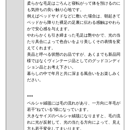
柔らかな毛足はごろんと寝転がって体を預けるのに
も気持ちの良い触り心地です。
例えばベッドサイドなどに敷いた場合は、朝起きて
ベッドから降りた裸足の足裏に伝わる感触はやわら
かで安心感を与えます。
やわらかくも引き締まった毛足は艶やかで、光の当
たり具合によって色合いをより美しくその表情を変
えてくれます。
美品と呼べる状態のお品ですが、あくまでも新品同
様ではなくヴィンテージ品としてのグッドコンディ
ション品とお考え下さい。
暮らしの中で年月と共に深まる風合いをお楽しみく
ださい。
***
ペルシャ絨毯には毛の流れがあり、一方向に羊毛が
若干”ねている”様になっています。
大きなサイズのペルシャ絨毯になりますと、毛の流
れに光が反射して、光の当たる方向によって、見え
方も若干変化してまいります。