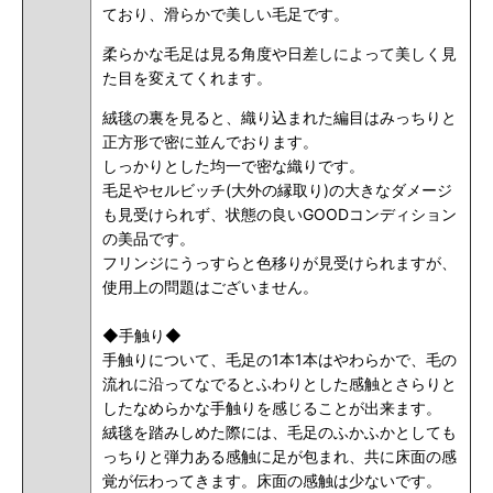
ており、滑らかで美しい毛足です。
柔らかな毛足は見る角度や日差しによって美しく見
た目を変えてくれます。
絨毯の裏を見ると、織り込まれた編目はみっちりと
正方形で密に並んでおります。
しっかりとした均一で密な織りです。
毛足やセルビッチ(大外の縁取り)の大きなダメージ
も見受けられず、状態の良いGOODコンディション
の美品です。
フリンジにうっすらと色移りが見受けられますが、
使用上の問題はございません。
◆手触り◆
手触りについて、毛足の1本1本はやわらかで、毛の
流れに沿ってなでるとふわりとした感触とさらりと
したなめらかな手触りを感じることが出来ます。
絨毯を踏みしめた際には、毛足のふかふかとしても
っちりと弾力ある感触に足が包まれ、共に床面の感
覚が伝わってきます。床面の感触は少ないです。