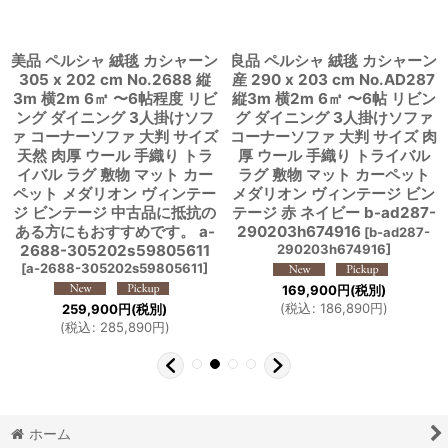
美品 ペルシャ 絨毯 カシャーン
良品 ペルシャ 絨毯 カシャーン
305 x 202 cm No.2688 縦
産 290 x 203 cm No.AD287
3m 横2m 6㎡ 〜6帖程度 リビ
縦3m 横2m 6㎡ 〜6帖 リビン
ング ダイニング 3人掛けソフ
グ ダイニング 3人掛けソファ
ァ コーナーソファ 大判 サイズ
コーナーソファ 大判 サイズ 肉
天然 肉厚 ウール 手織り トラ
厚 ウール 手織り トライバル
イバル ラグ 敷物 マット カー
ラグ 敷物 マット カーペット
ペット メダリオン ヴィンテー
メダリオン ヴィンテージ ビン
ジ ビンテージ 中古品に抵抗の
テージ 赤 ネイビー b-ad287-
ある方にもおすすめです。 a-
290203h674916
[
b-ad287-
2688-305202s59805611
290203h674916
]
[
a-2688-305202s59805611
]
169,900
円
(税別)
(
税込
:
186,890
円
)
259,900
円
(税別)
(
税込
:
285,890
円
)
ホーム