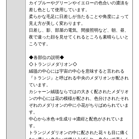
カイブルーやグリーンやイエローの色合いの濃淡を
差し色として使用しています。
柔らかな毛足に日差しが当たることや角度によって
見え方が美しく変わります。
日差し、影、部屋の電気、間接照明など、朝、昼、
夜で違った顔を見せてくれるところも素晴らしいと
ころです。
◆各部位の説明◆
◇トランジメダリオン◇
絨毯の中心には宇宙の中心を意味すると言われる
『トランジ』と呼ばれる中央のメダリオンが配され
ています。
カシャーン絨毯ならではの大きく配されたメダリオ
ンの中心には花の模様が配され、色分けされたそれ
ぞれのメダリオンの中に小花がちりばめられていま
す。
中心から水色→生成り→濃紺と配色がされていま
す。
トランジメダリオンの中に配された花々も目に痛く