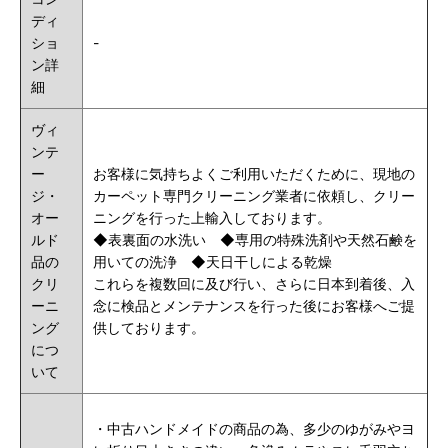
ディ
ショ
-
ン詳
細
ヴィ
ンテ
ー
お客様に気持ちよくご利用いただくために、現地の
ジ・
カーペット専門クリーニング業者に依頼し、クリー
オー
ニングを行った上輸入しております。
ルド
◆
表裏面の水洗い
◆
専用の特殊洗剤や
天然石鹸
を
品の
用いての洗浄 ◆天日干しによる乾燥
クリ
これらを複数回に及び行い、さらに日本到着後、入
ーニ
念に検品とメンテナンスを行った後にお客様へご提
ング
供しております。
につ
いて
・
中古ハンドメイドの商品の為、多少のゆがみやヨ