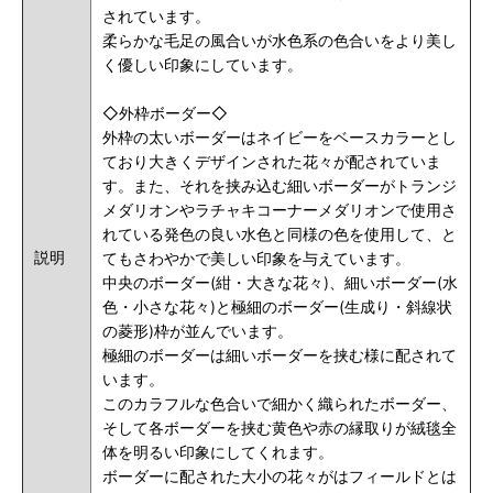
されています。
柔らかな毛足の風合いが水色系の色合いをより美し
く優しい印象にしています。
◇外枠ボーダー◇
外枠の太いボーダーはネイビーをベースカラーとし
ており大きくデザインされた花々が配されていま
す。また、それを挟み込む細いボーダーがトランジ
メダリオンやラチャキコーナーメダリオンで使用さ
れている発色の良い水色と同様の色を使用して、と
説明
てもさわやかで美しい印象を与えています。
中央のボーダー(紺・大きな花々)、細いボーダー(水
色・小さな花々)と極細のボーダー(生成り・斜線状
の菱形)枠が並んでいます。
極細のボーダーは細いボーダーを挟む様に配されて
います。
このカラフルな色合いで細かく織られたボーダー、
そして各ボーダーを挟む黄色や赤の縁取りが絨毯全
体を明るい印象にしてくれます。
ボーダーに配された大小の花々がはフィールドとは