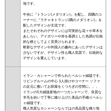
地です。
中央に『トランジ(メダリオン)』を配し、四隅のコ
ーナーに『ラチャキトランジ(隅のメダリオン)』を
配したデザインが主流です。
またそれぞれのデザインには写実的な花々や草木を
あしらい、アイボリーや赤を基調とした色調が伝統
的な柄としてよく見受けられます。
斬新なデザインや外国人の趣向にあったデザインは
少ないですが、デザイン性も職人気質で、伝統的な
デザインを重んじています。
イラン・カシャーンで作られたペルシャ絨毯です。
リビングルームの中心 3人掛けやコーナー ソファ
の足元に敷いてお部屋をくつろぎの空間に。。。
イランの5大絨毯産地の一つカシャーンで、良質な
羊毛を紡いで丁寧に織り上げた美品の手織りペルシ
ャ絨毯です。
職人気質なカシャーンならではの高品質な織り地