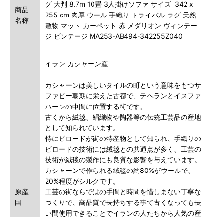
グ 大判 8.7m 10畳 3人掛けソファ サイズ 342 x
商品
255 cm 肉厚 ウール 手織り トライバル ラグ 天然
名称
敷物 マット カーペット 赤 メダリオン ヴィンテー
ジ ビンテージ MA253-AB494-342255Z040
イラン カシャーン産
カシャーンは美しいタイルの町という意味をもつサ
ファビー朝期に栄えた古都で、テヘランとイスファ
ハーンの中間に位置する街です。
古くから絨毯、絹織物や陶器等の伝統工芸品の産地
として知られています。
特にビロードが街の特産物として知られ、手織りの
ビロードの技術には絨毯との共通点が多く、工芸の
技術が絨毯の製作にも良質な影響を与えています。
カシャーンで作られる絨毯の約80%がウールで、
20%程度がシルクです。
原産
工芸の街ならではの手間と時間を惜しまない丁寧な
国
つくりで、高品質で長持ちする事で古くなっても長
い間使用できることでイランの人たちから人気の産