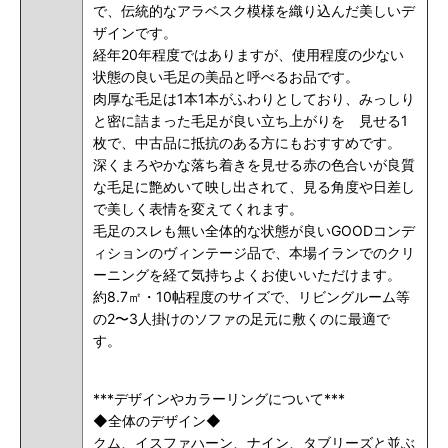
で、伝統的なアラベスク模様を織り込んだ美しいデ
ザインです。
経年20年程度ではありますが、使用程度の少ない
状態の良い毛足の美品と呼べるお品です。
肉厚な毛足は1本1本がふわりとしており、みっしり
と密に詰まった毛足が良い立ち上がりを 見せる1
枚で、中古品に抵抗のある方にもおすすめです。
深くまろやかな落ち着きを見せる赤の色合いが良質
な毛足に艶めいて映し出されて、見る角度や日差し
で美しく表情を変えてくれます。
毛足のスレも無い全体的な状態が良いGOODコンデ
ィションのヴィンテージ品で、
本場イランでのクリ
ーニングを経て気持ちよくお使いいただけます
。
約8.7㎡・10帖程度のサイズで、リビングルーム等
の2〜3人掛けのソファの足元に敷くのに最適で
す。
***デザインやカラーリングについて***
◆全体のデザイン◆
クム、イスファハーン、ナイン、タブリーズと並ぶ