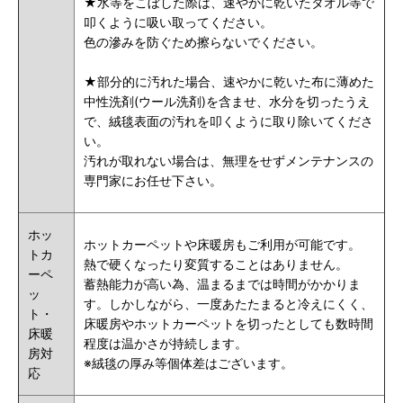
★水等をこぼした際は、速やかに乾いたタオル等で
叩くように吸い取ってください。
色の滲みを防ぐため擦らないでください。
★部分的に汚れた場合、速やかに乾いた布に薄めた
中性洗剤(ウール洗剤)を含ませ、水分を切ったうえ
で、絨毯表面の汚れを叩くように取り除いてくださ
い。
汚れが取れない場合は、無理をせずメンテナンスの
専門家にお任せ下さい。
ホッ
ホットカーペットや床暖房もご利用が可能です。
トカ
熱で硬くなったり変質することはありません。
ーペ
蓄熱能力が高い為、温まるまでは時間がかかりま
ッ
す。しかしながら、一度あたたまると冷えにくく、
ト・
床暖房やホットカーペットを切ったとしても数時間
床暖
程度は温かさが持続します。
房対
※絨毯の厚み等個体差はございます。
応