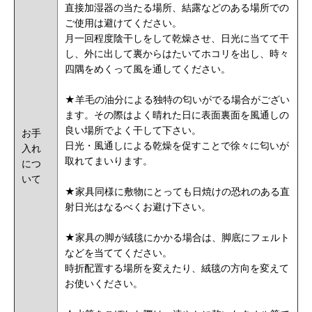
直接加湿器の当たる場所、結露などのある場所での
ご使用は避けてください。
月一回程度陰干しをして乾燥させ、日光に当てて干
し、外に出して裏からはたいてホコリを出し、時々
四隅をめくって風を通してください。
★羊毛の油分による独特の匂いがでる場合がござい
ます。その際はよく晴れた日に表面裏面を風通しの
良い場所でよく干して下さい。
お手
日光・風通しによる乾燥を促すことで徐々に匂いが
入れ
取れてまいります。
につ
いて
★家具同様に敷物にとっても日焼けの恐れのある直
射日光はなるべくお避け下さい。
★家具の脚が絨毯にかかる場合は、脚底にフェルト
などを当ててください。
時折配置する場所を変えたり、絨毯の方向を変えて
お使いください。