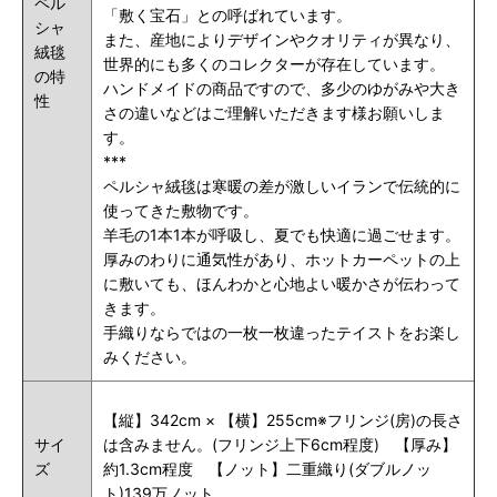
ペル
「敷く宝石」との呼ばれています。
シャ
また、産地によりデザインやクオリティが異なり、
絨毯
世界的にも多くのコレクターが存在しています。
の特
ハンドメイドの商品ですので、多少のゆがみや大き
性
さの違いなどはご理解いただきます様お願いしま
す。
***
ペルシャ絨毯は寒暖の差が激しいイランで伝統的に
使ってきた敷物です。
羊毛の1本1本が呼吸し、夏でも快適に過ごせます。
厚みのわりに通気性があり、ホットカーペットの上
に敷いても、ほんわかと心地よい暖かさが伝わって
きます。
手織りならではの一枚一枚違ったテイストをお楽し
みください。
【縦】342cm × 【横】255cm※フリンジ(房)の長さ
サイ
は含みません。(フリンジ上下6cm程度) 【厚み】
ズ
約1.3cm程度 【ノット】二重織り(ダブルノッ
ト)139万ノット