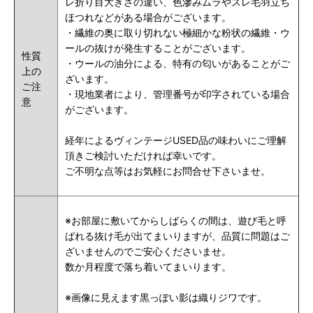
レ折り目大きさの違い、色滲みムラやスレ毛羽立ち
ほつれなどがある場合がございます。
・繊維の奥に取り切れない極細かな粉状の繊維・ウ
ールの抜けが発生することがございます。
性質
・ウールの油分による、特有の匂いがあることがご
上の
ざいます。
ご注
・現地業者により、管理番号が印字されている場合
意
がございます。
経年によるヴィンテージUSED品の味わいにご理解
頂きご検討いただければ幸いです。
ご不明な点等はお気軽にお問合せ下さいませ。
※お部屋に敷いてからしばらくの間は、遊び毛と呼
ばれる抜け毛が出てまいりますが、品質に問題はご
ざいませんのでご安心くださいませ。
数か月程度で落ち着いてまいります。
※画像に見えます黒っぽい影は織りジワです。