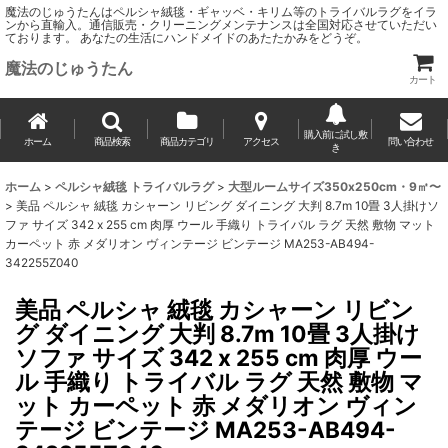
魔法のじゅうたんはペルシャ絨毯・ギャッベ・キリム等のトライバルラグをイラ
ンから直輸入。通信販売・クリーニングメンテナンスは全国対応させていただい
ております。 あなたの生活にハンドメイドのあたたかみをどうぞ。
魔法のじゅうたん
カート
購入前に試し敷
ホーム
商品検索
商品カテゴリ
アクセス
問い合わせ
き
ホーム
>
ペルシャ絨毯 トライバルラグ
>
大型ルームサイズ350x250cm・9㎡〜
>
美品 ペルシャ 絨毯 カシャーン リビング ダイニング 大判 8.7m 10畳 3人掛けソ
ファ サイズ 342 x 255 cm 肉厚 ウール 手織り トライバル ラグ 天然 敷物 マット
カーペット 赤 メダリオン ヴィンテージ ビンテージ MA253-AB494-
342255Z040
美品 ペルシャ 絨毯 カシャーン リビン
グ ダイニング 大判 8.7m 10畳 3人掛け
ソファ サイズ 342 x 255 cm 肉厚 ウー
ル 手織り トライバル ラグ 天然 敷物 マ
ット カーペット 赤 メダリオン ヴィン
テージ ビンテージ MA253-AB494-