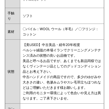
手触
ソフト
り
〇パイル：WOOL ウール（羊毛）／〇フリンジ：
素材
コットン
【美USED】中古美品・経年20年程度
ペルシャ絨毯の本場イランでクリーニングメンテナ
ンス済みの状態の良いお品物です。
美品と呼べるお品ですが、あくまでも新品同様では
なくヴィンテージ品としてのグッドコンディション
状態
品とお考え下さい。
中古ハンドメイドの商品ですので、多少のゆがみや
大きさの違い、色滲みムラやスレ毛羽立ちほつれな
どはご理解いただきます様お願いします。
ご利用のモニター環境によって色合いや見え方は異
なります。ご了承下さいませ。
コン