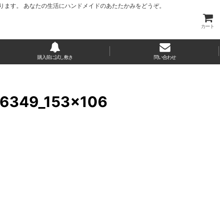
ります。 あなたの生活にハンドメイドのあたたかみをどうぞ。
カート
購入前に試し敷き
問い合わせ
9_153×106