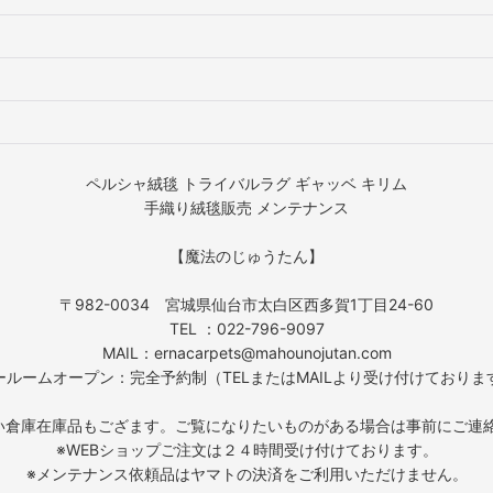
ペルシャ絨毯 トライバルラグ ギャッベ キリム
手織り絨毯販売 メンテナンス
【魔法のじゅうたん】
〒982-0034 宮城県仙台市太白区西多賀1丁目24-60
TEL ：022-796-9097
MAIL：ernacarpets@mahounojutan.com
ールームオープン：完全予約制（TELまたはMAILより受け付けておりま
い倉庫在庫品もござます。ご覧になりたいものがある場合は事前にご連
※WEBショップご注文は２４時間受け付けております。
※メンテナンス依頼品はヤマトの決済をご利用いただけません。