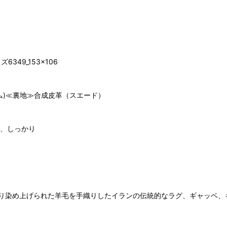
49_153×106
ャジム)≪裏地≫合成皮革（スエード）
め、しっかり
り染め上げられた羊毛を手織りしたイランの伝統的なラグ、ギャッベ、