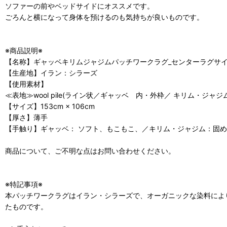
ソファーの前やベッドサイドにオススメです。
ごろんと横になって身体を預けるのも気持ちが良いものです。
※商品説明※
【名称】ギャッベキリムジャジムパッチワークラグ_センターラグサイズ63
【生産地】イラン：シラーズ
【使用素材】
≪表地≫wool pile(ライン状／ギャッベ 内・外枠／ キリム・ジ
【サイズ】153cm × 106cm
【厚さ】薄手
【手触り】ギャッベ： ソフト、もこもこ、／キリム・ジャジム：固
商品について、ご不明な点はお問い合わせください。
※特記事項※
本パッチワークラグはイラン・シラーズで、オーガニックな染料によ
たものです。