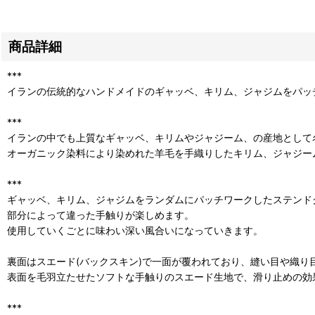
商品詳細
***
イランの伝統的なハンドメイドのギャッベ、キリム、ジャジムをパッ
***
イランの中でも上質なギャッベ、キリムやジャジーム、の産地として
オーガニック染料により染めれた羊毛を手織りしたキリム、ジャジー
***
ギャッベ、キリム、ジャジムをランダムにパッチワークしたステンド
部分によって違った手触りが楽しめます。
使用していくごとに味わい深い風合いになっていきます。
裏面はスエード(バックスキン)で一面が覆われており、縫い目や織り
表面を毛羽立たせたソフトな手触りのスエード生地で、滑り止めの効
***