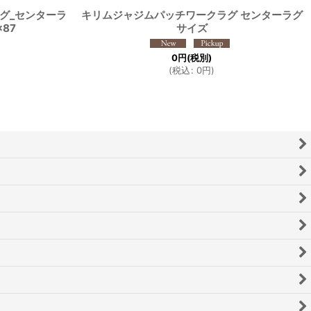
グ_センターラ
キリムジャジムパッチワークラグ センターラグ
×87
サイズ
0
円
(税別)
(
税込
:
0
円
)