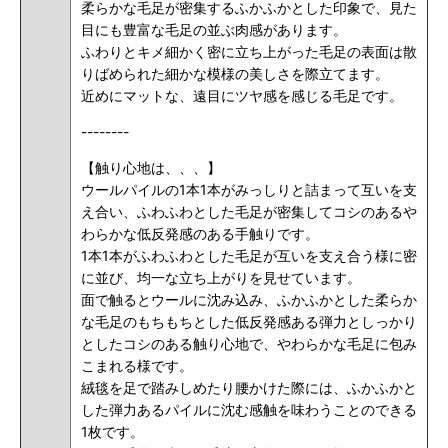
柔らかな毛足が密集するふかふかとした印象で、見た
目にも豊富な毛足の並ぶ肉感があります。
ふわりとキメ細かく密に立ち上がった毛足の表面は散
りばめられた細かな模様の美しさを際立てます。
近めにマットな、遠目にツヤ感を感じる毛足です。
--------
【触り心地は、、、】
ウールパイルの1本1本がみっしりと詰まって互いを支
え合い、ふわふわとした毛足が密集してコシのあるや
わらかな低反発感のある手触りです。
1本1本がふわふわとした毛足が互いを支え合う様に密
に並び、均一な立ち上がりを見せています。
面で触るとウールに沈み込み、ふかふかとした柔らか
な毛足のもちもちとした低反発感ある弾力としっかり
としたコシのある触り心地で、やわらかな毛足に包み
こまれる様です。
絨毯を足で踏みしめたり腰かけた際には、ふかふかと
した弾力あるパイルに沈む感触を味わうことのできる
1枚です。