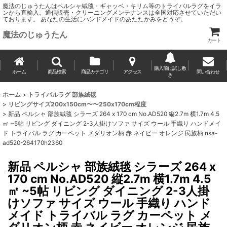
魔法のじゅうたんはペルシャ絨毯・ギャッベ・キリム等のトライバルラグをイラ
ンから直輸入。通信販売・クリーニングメンテナンスは全国対応させていただい
ております。 あなたの生活にハンドメイドのあたたかみをどうぞ。
魔法のじゅうたん
カート
購入前に試し敷
ホーム
商品検索
商品カテゴリ
アクセス
問い合わせ
き
ホーム
>
トライバルラグ 部族絨毯
>
リビングサイズ200x150cm〜〜250x170cm程度
>
新品 ペルシャ 部族絨毯 シラーズ 264 x 170 cm No.AD520 縦2.7m 横1.7m 4.5
㎡ ~5帖 リビング ダイニング 2-3人掛けソファ サイズ ウール 手織り ハンドメイ
ド トライバル ラグ カーペット メダリオン柄 赤 ネイビー オレンジ 民族柄 nsa-
ad520-264170h2360
新品 ペルシャ 部族絨毯 シラーズ 264 x
170 cm No.AD520 縦2.7m 横1.7m 4.5
㎡ ~5帖 リビング ダイニング 2-3人掛
けソファ サイズ ウール 手織り ハンド
メイド トライバル ラグ カーペット メ