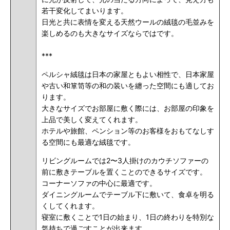
若干変化してまいります。
日光と共に表情を変える天然ウールの絨毯の毛並みを
楽しめるのも大きなサイズならではです。
***
ペルシャ絨毯は日本の家屋ともよい相性で、日本家屋
や古い和箪笥等の和の装いを纏った空間にも適してお
ります。
大きなサイズでお部屋に敷く際には、お部屋の印象を
上品で美しく変えてくれます。
ホテルや旅館、ペンション等のお客様をおもてなしす
る空間にも最適な絨毯です。
リビングルームでは2〜3人掛けのカウチソファーの
前に敷きテーブルを置くことのできるサイズです。
コーナーソファの中心に最適です。
ダイニングルームでテーブル下に敷いて、食卓を明る
くしてくれます。
寝室に敷くことで1日の始まり、1日の終わりを特別な
気持ちで過ごすことが出来ます。