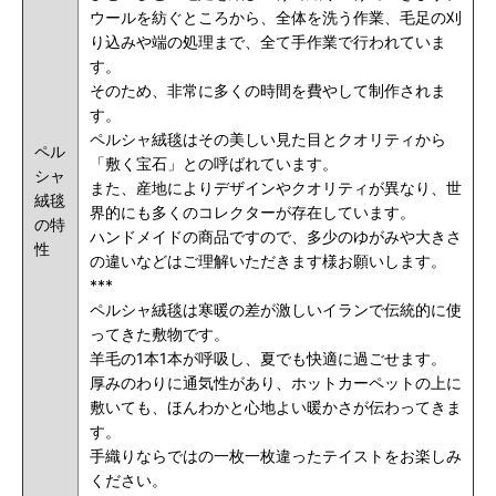
ウールを紡ぐところから、全体を洗う作業、毛足の刈
り込みや端の処理まで、全て手作業で行われていま
す。
そのため、非常に多くの時間を費やして制作されま
す。
ペルシャ絨毯はその美しい見た目とクオリティから
ペル
「敷く宝石」との呼ばれています。
シャ
また、産地によりデザインやクオリティが異なり、世
絨毯
界的にも多くのコレクターが存在しています。
の特
ハンドメイドの商品ですので、多少のゆがみや大きさ
性
の違いなどはご理解いただきます様お願いします。
***
ペルシャ絨毯は寒暖の差が激しいイランで伝統的に使
ってきた敷物です。
羊毛の1本1本が呼吸し、夏でも快適に過ごせます。
厚みのわりに通気性があり、ホットカーペットの上に
敷いても、ほんわかと心地よい暖かさが伝わってきま
す。
手織りならではの一枚一枚違ったテイストをお楽しみ
ください。