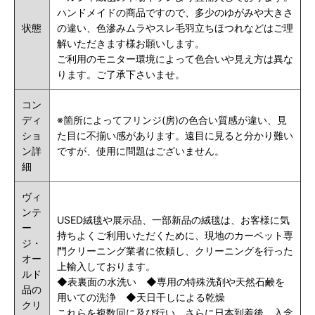
ハンドメイドの商品ですので、多少のゆがみや大きさ
状態
の違い、色滲みムラやスレ毛羽立ちほつれなどはご理
解いただきます様お願いします。
ご利用のモニター環境によって色合いや見え方は異な
ります。ご了承下さいませ。
コン
ディ
※箇所によってフリンジ(房)の色合い質感が違い、見
ショ
た目に不揃い感があります。遠目に見ると分かり難い
ン詳
ですが、使用に問題はございません。
細
ヴィ
ンテ
USED絨毯や展示品、一部新品の絨毯は、
お客様に気
ー
持ちよくご利用いただくために、現地のカーペット専
ジ・
門クリーニング業者に依頼し、クリーニングを行った
オー
上輸入しております。
ルド
◆表裏面の水洗い ◆専用の特殊洗剤や天然石鹸を
品の
用いての洗浄 ◆天日干しによる乾燥
クリ
これらを複数回に及び行い、さらに日本到着後、入念