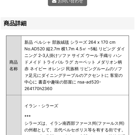
お問い合わせ
商品詳細
新品 ペルシャ 部族絨毯 シラーズ 264 x 170 cm
No.AD520 縦2.7m 横1.7m 4.5㎡ ~5帖 リビング ダイ
ニング 2-3人掛けソファ サイズ ウール 手織り ハン
商品
ドメイド トライバル ラグ カーペット メダリオン柄
名称
赤 ネイビー オレンジ 民族柄 リビングルームのソフ
ァ足元にダイニングテーブルのアクセントに 客室の
中心に 書斎や趣味の部屋に nsa-ad520-
264170h2360
イラン・シラーズ
***
シラーズは、イラン南西部ファース州(ファールス州)
の州都として、古代ペルセポリス等を有する街です。