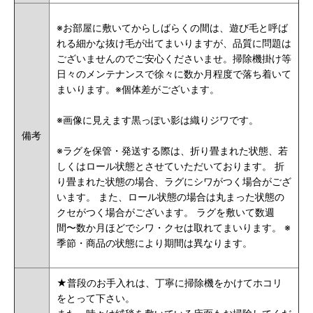
※お部屋に敷いてからしばらくの間は、遊び毛と呼ば
れる細かな抜け毛が出てまいりますが、品質に問題は
ございませんのでご安心くださいませ。掃除機掛け等
日々のメンテナンスで徐々に数か月程度で落ち着いて
まいります。※個体差がございます。
※画像に見えます黒っぽい影は織りジワです。
備考
※ラグを保管・発送する際は、折り畳まれた状態、若
しくはロール状態とさせていただいております。 折
り畳まれた状態の場合、ラグにシワがつく場合がござ
います。 また、ロール状態の場合は丸まった状態の
クセがつく場合がございます。 ラグを敷いて数週
間〜数か月ほどでシワ・クセは取れてまいります。 ※
季節・商品の状態により期間は異なります。
★普段のお手入れは、丁寧に掃除機をかけてホコリ
をとって下さい。