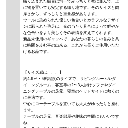
織り込まれた編目は均一でみっちりと密に並んで、上
に物を置いても安定する織り地です。そのサイズと肉
厚さから、ずっしりと重量感があります。
ウールに染められた優しい色合いとカラフルなデザイ
ンに彩られた毛足は、光の当たり具合によって鮮やか
な色合いをより美しくその表情を変えてくれます。
新品未使用のギャッベで、あなたの暮らしの営みと共
に時間を歩む事の出来る、これから長くご使用いただ
けるお品です。
--------
【サイズ感は、、、】
約4.9㎡・5帖程度のサイズで、リビングルームやダ
イニングルーム、客室等の2〜3人掛けソファやダイ
ニングテーブルの足元、寝室のベッドサイドに敷くの
に最適です。
中心にローテーブルを置いても大人がゆったりと座れ
ます。
テーブルの足元、音楽部屋や趣味の空間にもいいです
ね。