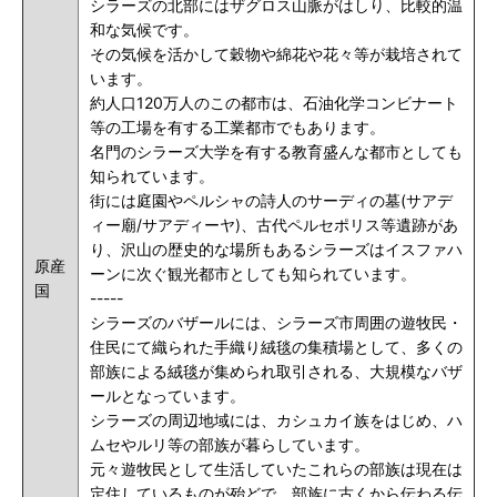
シラーズの北部にはザグロス山脈がはしり、比較的温
和な気候です。
その気候を活かして穀物や綿花や花々等が栽培されて
います。
約人口120万人のこの都市は、石油化学コンビナート
等の工場を有する工業都市でもあります。
名門のシラーズ大学を有する教育盛んな都市としても
知られています。
街には庭園やペルシャの詩人のサーディの墓(サアデ
ィー廟/サアディーヤ)、古代ペルセポリス等遺跡があ
り、沢山の歴史的な場所もあるシラーズはイスファハ
原産
ーンに次ぐ観光都市としても知られています。
国
-----
シラーズのバザールには、シラーズ市周囲の遊牧民・
住民にて織られた手織り絨毯の集積場として、多くの
部族による絨毯が集められ取引される、大規模なバザ
ールとなっています。
シラーズの周辺地域には、カシュカイ族をはじめ、ハ
ムセやルリ等の部族が暮らしています。
元々遊牧民として生活していたこれらの部族は現在は
定住しているものが殆どで、部族に古くから伝わる伝