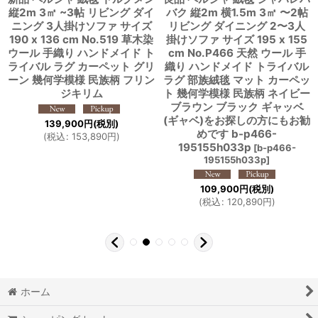
縦2m 3㎡ ~3帖 リビング ダイ
バク 縦2m 横1.5m 3㎡ 〜2帖
ニング 3人掛けソファ サイズ
リビング ダイニング 2〜3人
190 x 136 cm No.519 草木染
掛けソファ サイズ 195 x 155
ウール 手織り ハンドメイド ト
cm No.P466 天然 ウール 手
ライバル ラグ カーペット グリ
織り ハンドメイド トライバル
ーン 幾何学模様 民族柄 フリン
ラグ 部族絨毯 マット カーペッ
ジキリム
ト 幾何学模様 民族柄 ネイビー
ブラウン ブラック ギャッベ
(ギャベ)をお探しの方にもお勧
139,900
円
(税別)
めです b-p466-
(
税込
:
153,890
円
)
195155h033p
[
b-p466-
195155h033p
]
109,900
円
(税別)
(
税込
:
120,890
円
)
ホーム