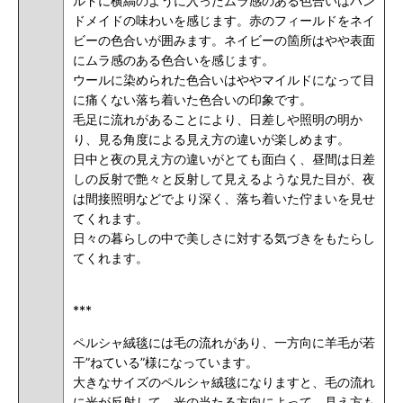
ルドに横縞のように入ったムラ感のある色合いはハン
ドメイドの味わいを感じます。赤のフィールドをネイ
ビーの色合いが囲みます。
ネイビーの箇所はやや表面
にムラ感のある色合いを感じます。
ウールに染められた色合いはややマイルドになって目
に痛くない落ち着いた色合いの印象です。
毛足に流れがあることにより、日差しや照明の明か
り、見る角度による見え方の違いが楽しめます。
日中と夜の見え方の違いがとても面白く、昼間は日差
しの反射で艶々と反射して見えるような見た目が、夜
は間接照明などでより深く、落ち着いた佇まいを見せ
てくれます。
日々の暮らしの中で美しさに対する気づきをもたらし
てくれます。
***
ペルシャ絨毯には毛の流れがあり、一方向に羊毛が若
干”ねている”様になっています。
大きなサイズのペルシャ絨毯になりますと、毛の流れ
に光が反射して、光の当たる方向によって、見え方も