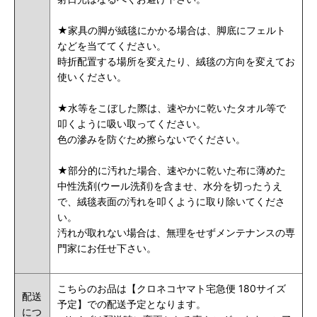
★家具の脚が絨毯にかかる場合は、脚底にフェルト
などを当ててください。
時折配置する場所を変えたり、絨毯の方向を変えてお
使いください。
★水等をこぼした際は、速やかに乾いたタオル等で
叩くように吸い取ってください。
色の滲みを防ぐため擦らないでください。
★部分的に汚れた場合、速やかに乾いた布に薄めた
中性洗剤(ウール洗剤)を含ませ、水分を切ったうえ
で、絨毯表面の汚れを叩くように取り除いてくださ
い。
汚れが取れない場合は、無理をせずメンテナンスの専
門家にお任せ下さい。
こちらのお品は【クロネコヤマト宅急便 180サイズ
配送
予定】での配送予定となります。
につ