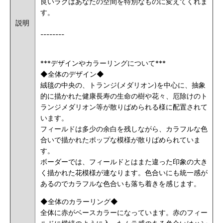
良いラグはあなたの空間を特別なものに変えてくれま
す。
説明
--------
***デザインやカラーリングについて***
◆全体のデザイン◆
絨毯の中央の、トランジ(メダリオン
)を中心に、抽象
的に描かれた健康長寿の生命の樹や花々、厄除けのト
ランジメダリオン等が
散りばめられる様に配置されて
います。
フィールドは多少の余白を残しながら、カラフルな色
合いで描かれたポップな模様が散りばめられていま
す。
ボーダーでは、フィールドとはまた違った印象の大き
く描かれた花模様が連なります。色合いにも統一感が
あるのでカラフルな色合いも落ち着きを感じます。
◆全体のカラーリング◆
全体に赤がベースカラーになっています。
赤のフィー