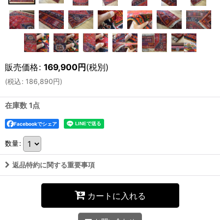
販売価格
:
169,900
円
(税別)
(
税込
:
186,890
円
)
在庫数 1点
Facebookでシェア
数量
:
返品特約に関する重要事項
カートに入れる