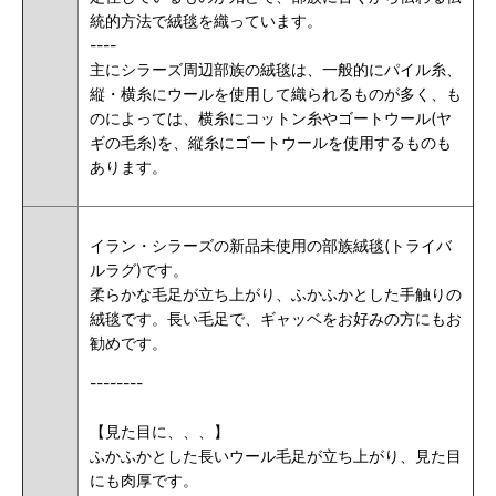
統的方法で絨毯を織っています。
----
主にシラーズ周辺部族の絨毯は、一般的にパイル糸、
縦・横糸にウールを使用して織られるものが多く、も
のによっては、横糸にコットン糸やゴートウール(ヤ
ギの毛糸)を、縦糸にゴートウールを使用するものも
あります。
イラン・シラーズの新品未使用の部族絨毯(トライバ
ルラグ)です。
柔らかな毛足が立ち上がり、ふかふかとした手触りの
絨毯です。長い毛足で、ギャッベをお好みの方にもお
勧めです。
--------
【見た目に、、、】
ふかふかとした長いウール毛足が立ち上がり、見た目
にも肉厚です。