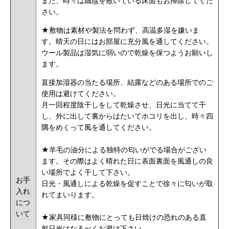
また、時々は絨毯を敷いている床面もお掃除してくだ
さい。
★敷物は素材や製法を問わず、高温多湿を嫌いま
す。晴天の日にはお部屋に充分風を通してください。
ウール製品は湿気に弱いので乾燥を保つようお願いし
ます。
直接加湿器の当たる場所、結露などのある場所でのご
使用は避けてください。
月一回程度陰干しをして乾燥させ、日光に当てて干
し、外に出して裏からはたいてホコリを出し、時々四
隅をめくって風を通してください。
★羊毛の油分による独特の匂いがでる場合がござい
ます。その際はよく晴れた日に表面裏面を風通しの良
い場所でよく干して下さい。
お手
日光・風通しによる乾燥を促すことで徐々に匂いが取
入れ
れてまいります。
につ
いて
★家具同様に敷物にとっても日焼けの恐れのある直
射日光はなるべくお避け下さい。