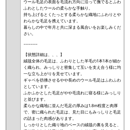
ウール毛足の表面を毛流れ方向に沿って撫でるとふわ
ふわとしたウールの柔らかな手触り。
持ち上げるとくたっとする柔らかな織地にふわりとや
わらかな毛足を携えています。
暮らしの中で年月と共に深まる風合いをお楽しみくだ
さい。
--------
【状態詳細は、、、】
絨毯全体の毛足は、ふわりとした羊毛の1本1本が細か
く織られ、みっしりと密集して互いを支え合う様に均
一な立ち上がりを見せています。
ギャベを彷彿させるやや長めのウール毛足はふわふわ
としています。
ふかふかとした毛足がやや毛流れに寝る様にみっしり
と並びます。
柔らかな織地に並んだ毛足の厚みは
1.8m程度と肉厚
で、密に織られた毛足は、見た目にもみっしりと毛足
の詰まった肉感があります。
しっかりとした織り地のベースの絨毯の裏を見ると、