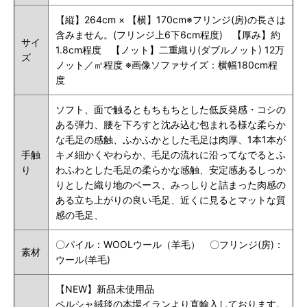
【縦】264cm × 【横】170cm※フリンジ(房)の長さは
含みません。(フリンジ上6下6cm程度) 【厚み】約
サイ
1.8cm程度 【ノット】二重織り(ダブルノット) 12万
ズ
ノット／㎡程度
※画像ソファサイズ：横幅180cm程
度
ソフト、
面で触るともちもちとした低反発感・コシの
ある弾力、腰を下ろすと沈み込む包まれる様な柔らか
な毛足の感触、ふかふかとした毛足は肉厚、1本1本が
手触
キメ細かくやわらか、毛足の流れに沿ってなでるとふ
り
わふわとした毛足の柔らかな感触、安定感ある
しっか
りとした織り地のベース、みっしりと詰まった肉感の
ある
立ち上がりの良い毛足、近くに見るとマットな質
感の毛足、
〇パイル：WOOLウール（羊毛） 〇フリンジ(房)：
素材
ウール(羊毛)
【NEW】新品未使用品
ペルシャ絨毯の本場イランより直輸入しております。