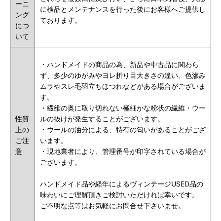
ーニ
に検品とメンテナンスを行った後にお客様へご提供し
ング
ております。
につ
いて
・ハンドメイドの商品の為、新品や中古品に関わら
ず、
多少のゆがみやヨレ折り目大きさの違い、色滲み
ムラやスレ毛羽立ちほつれなどがある場合がございま
す。
・繊維の奥に取り切れない極細かな粉状の繊維・ウー
性質
ルの抜けが発生することがございます。
上の
・ウールの油分による、特有の匂いがあることがござ
ご注
います。
意
・現地業者により、管理番号が印字されている場合が
ございます。
ハンドメイド品や経年によるヴィンテージUSED品の
味わいにご理解頂きご検討いただければ幸いです。
ご不明な点等はお気軽にお問合せ下さいませ。