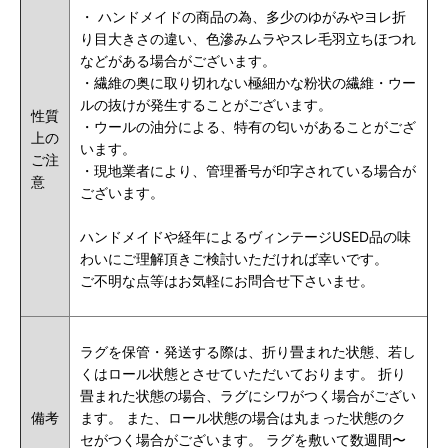
・
ハンドメイドの商品の為、多少のゆがみやヨレ折
り目大きさの違い、色滲みムラやスレ毛羽立ちほつれ
などがある場合がございます。
・繊維の奥に取り切れない極細かな粉状の繊維・ウー
ルの抜けが発生することがございます。
性質
・ウールの油分による、特有の匂いがあることがござ
上の
います。
ご注
・現地業者により、管理番号が印字されている場合が
意
ございます。
ハンドメイドや経年によるヴィンテージUSED品の味
わいにご理解頂きご検討いただければ幸いです。
ご不明な点等はお気軽にお問合せ下さいませ。
ラグを保管・発送する際は、折り畳まれた状態、若し
くはロール状態とさせていただいております。 折り
畳まれた状態の場合、ラグにシワがつく場合がござい
備考
ます。 また、ロール状態の場合は丸まった状態のク
セがつく場合がございます。 ラグを敷いて数週間〜