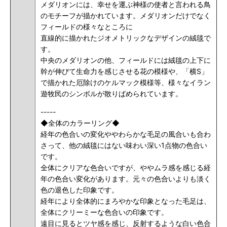
メダリオンには、幸せを運ぶ神様の使者と言われる鳥
のモチーフが描かれています。メダリオンだけでなく
フィールドの様々なところに
直線的に描かれたジオメトリックなデザインの絨毯で
す。
中央のメダリオンの他、フィールドには絨毯の上下に
幹が伸びて生命力を感じさせる花の模様や、「横S」
で描かれた厄除けのケルマック模様等、様々なイラン
遊牧民のシンボルが散りばめられています。
-----
◆全体のカラーリング◆
経年の色合いの変化ややわらかな毛足の風合いも合わ
さって、他の絨毯にはない味わい深い1点物の色合い
です。
全体にクリアな色合いですが、ややムラ感を感じる経
年の色合い変化があります。元々の色合いよりも淡く
色の退色した印象です。
経年により全体的にまろやかな印象となった毛足は、
全体にクリーミーな色合いの印象です。
遠目に見るとツヤ感を感じ、反射するような白い色合