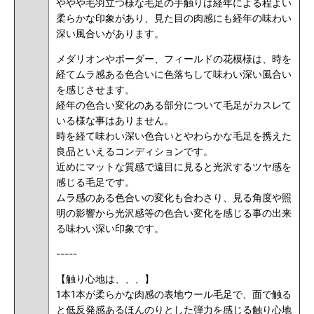
ややや毛羽立つ様な毛足の手触りは経年による程よい
柔らかな印象があり、見た目の肉感にも経年の味わい
深い風合いがあります。
メダリオンやボーダー、フィールドの花模様は、時を
経てムラ感ある色合いに色落ちして味わい深い風合い
を感じさせます。
経年の色合い変化のある部分について毛足がカスレて
いる様な事はありません。
時を経て味わい深い色合いとやわらかな毛足を携えた
良品といえるコンディションです。
近めにマットな質感で遠目に見ると光沢するツヤ感を
感じる毛足です。
ムラ感のある色合いの変化も合わさり、見る角度や照
明の影響から光沢感等の色合い変化を感じる事の出来
る味わい深い印象です。
-----
【触り心地は、、、】
1本1本が柔らかな肉感の表地ウール毛足で、面で触る
と低反発感あるほんのりとした弾力を感じる触り心地