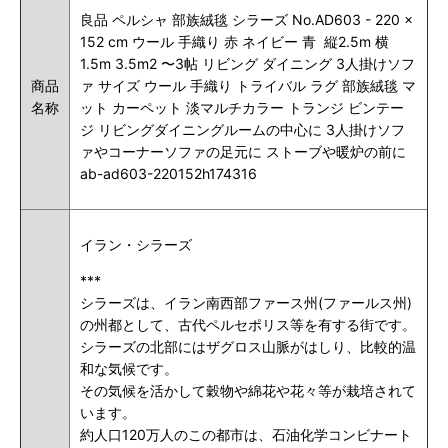
良品 ペルシャ 部族絨毯 シラーズ No.AD603 - 220 x
152 cm ウール 手織り 赤
ネイビー 青
縦2.5m 横
1.5m 3.5m2 〜3帖 リビング ダイニング 3人掛けソフ
商品
ァ サイズ ウール 手織り トライバル ラグ 部族絨毯 マ
名称
ット カーペット 淡マルチカラー トランジ ビンテー
ジ リビングダイニングルームの中心に 3人掛けソフ
ァやコーナーソファの足元に ストーブや暖炉の前に
ab-ad603-220152h174316
イラン・シラーズ
***
シラーズは、イラン南西部ファース州(ファールス州)
の州都として、古代ペルセポリス等を有する街です。
シラーズの北部にはザグロス山脈がはしり、比較的温
和な気候です。
その気候を活かして穀物や綿花や花々等が栽培されて
います。
約人口120万人のこの都市は、石油化学コンビナート