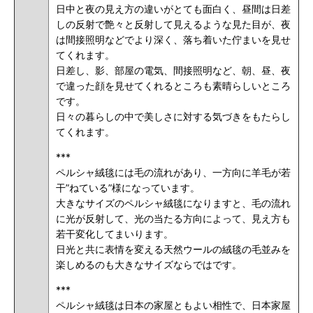
日中と夜の見え方の違いがとても面白く、昼間は日差
しの反射で艶々と反射して見えるような見た目が、夜
は間接照明などでより深く、落ち着いた佇まいを見せ
てくれます。
日差し、影、部屋の電気、間接照明など、朝、昼、夜
で違った顔を見せてくれるところも素晴らしいところ
です。
日々の暮らしの中で美しさに対する気づきをもたらし
てくれます。
***
ペルシャ絨毯には毛の流れがあり、一方向に羊毛が若
干”ねている”様になっています。
大きなサイズのペルシャ絨毯になりますと、毛の流れ
に光が反射して、光の当たる方向によって、見え方も
若干変化してまいります。
日光と共に表情を変える天然ウールの絨毯の毛並みを
楽しめるのも大きなサイズならではです。
***
ペルシャ絨毯は日本の家屋ともよい相性で、日本家屋