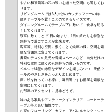
や古い和箪笥等の和の装いを纏った空間にも適してお
ります。
リビングルームでは3人掛けのカウチソファーの前に
敷きテーブルを置くことのできるサイズです。
ダイニングルームでテーブル下に敷いて、食卓を明る
くしてくれます。
寝室に敷くことで1日の始まり、1日の終わりを特別な
気持ちで過ごすことが出来ます。
客室等、特別な空間に敷くことで絵画の様に空間を素
敵な雰囲気に変えてくれます。
書斎のデスクの足元や音楽スペースなど、自分だけの
特別な空間に敷くのも気持ちの良いものです。
ペルシャ絨毯の緻密なデザインを楽しみつつ、天然ウ
ールのやさしさをたっぷり楽しめます。
床に絵を飾っている様に、毎日過ごすお部屋を素敵な
空間にしてくれます。
お部屋のアクセントに是非どうぞ。
味のある家具やアンティークインテリア、コーヒーテ
ーブル等と良い相性です。
お家のフローリング、カフェ、アパレルセレクトショ