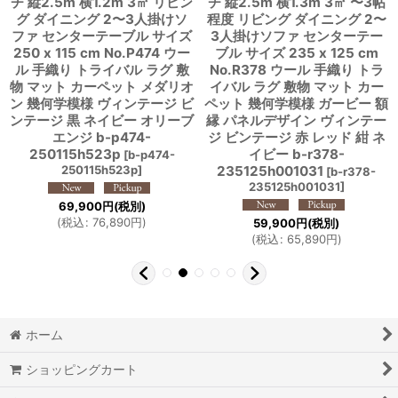
チ 縦2.5m 横1.2m 3㎡ リビン
チ 縦2.5m 横1.3m 3㎡ 〜3帖
グ ダイニング 2〜3人掛けソ
程度 リビング ダイニング 2〜
ファ センターテーブル サイズ
3人掛けソファ センターテー
250 x 115 cm No.P474 ウー
ブル サイズ 235 x 125 cm
ル 手織り トライバル ラグ 敷
No.R378 ウール 手織り トラ
物 マット カーペット メダリオ
イバル ラグ 敷物 マット カー
ン 幾何学模様 ヴィンテージ ビ
ペット 幾何学模様 ガービー 額
ンテージ 黒 ネイビー オリーブ
縁 パネルデザイン ヴィンテー
エンジ b-p474-
ジ ビンテージ 赤 レッド 紺 ネ
250115h523p
イビー b-r378-
[
b-p474-
250115h523p
]
235125h001031
[
b-r378-
235125h001031
]
69,900
円
(税別)
(
税込
:
76,890
円
)
59,900
円
(税別)
(
税込
:
65,890
円
)
ホーム
ショッピングカート