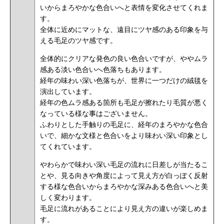
いからまろやかな色合いへと表情を変化させてくれま
す。
全体に近めにマットな、遠目にツヤ感のある印象を与
える毛足のツヤ感です。
全体的にクリアな発色の良い色合いですが、ややムラ
感ある淡い色合いへ色落ちもあります。
経年の味わい深い色落ちが、世界に一つだけの絨毯を
演出しています。
経年の色ムラ感ある箇所も毛足が擦れたり毛質が悪く
なっている様な事はございません。
ふわりとした手触りの毛足に、経年のまろやかな色合
いで、細かな文様と色合いをより味わい深い印象とし
てくれています。
やわらかで味わい深い毛足の流れに日差しが当たるこ
とや、見る向きや角度によって見え方が白っぽく反射
する様な色合いからまろやかな深みある色合いへと美
しく変わります。
毛足に流れがあることにより見え方の違いが楽しめま
す。