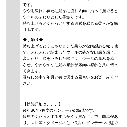
です。
やや毛流れに寝た毛足を毛流れ方向に沿って撫でると
ウールのふわりとした手触りです。
持ち上げるとくたっととする肉感を感じる柔らかな織
り地です。
◆手触り◆
持ち上げるとくにゃりとした柔らかな肉感ある織り地
で、ふわふわと詰まったウールの確かな肉感を感じ、
歩いたり、腰を下ろした際には、ウールの厚みを感じ
させ、やわらかな毛足の感触が床面の感触と共に伝っ
てきます。
暮らしの中で年月と共に深まる風合いをお楽しみくだ
さい。
-----
【状態詳細は、、、】
経年30年-程度のビンテージの絨毯です。
経年のくたっとする柔らかく良質な毛足で、肉感があ
り、スレ等のダメージのない良品のビンテージ絨毯で