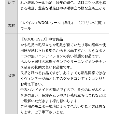
いて
れた表地ウール毛足、経年の退色、遠目にツヤ感を感
じる毛足、
豊富な毛足はやや毛羽立つ様な立ち上がり
〇パイル：WOOL ウール（羊毛） 〇フリンジ(房)：
素材
ウール
【GOOD USED】中古良品
やや毛足の毛羽立ちや毛足が寝ていたり等の経年の使
用感が感じられる場合があるお品ですが、大きなダメ
ージの無いコンディションの良い状態のお品です。
ペルシャ絨毯の本場イランでクリーニングメンテナン
ス済みの状態の良いお品物です。
良品と呼べるお品ですが、あくまでも新品同様ではな
状態
くヴィンテージ品としてのグッドコンディション品と
お考え下さい。
中古ハンドメイドの商品ですので、多少のゆがみや大
きさの違い、色滲みムラやスレ毛羽立ちほつれなどは
ご理解いただきます様お願いします。
ご利用のモニター環境によって色合いや見え方は異な
ります。ご了承下さいませ。