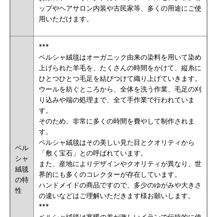
ップやヘアサロン内装や古民家等、多くの用途にご使
用いただけます。
***
ペルシャ絨毯はオーガニック由来の染料を用いて染め
上げられた羊毛を、たくさんの時間をかけて、縦糸に
ひとつひとつ毛足を結びつけて織り上げていきます。
ウールを紡ぐところから、全体を洗う作業、毛足の刈
り込みや端の処理まで、全て手作業で行われていま
す。
そのため、非常に多くの時間を費やして制作されま
す。
ペルシャ絨毯はその美しい見た目とクオリティから
ペル
「敷く宝石」との呼ばれています。
シャ
また、産地によりデザインやクオリティが異なり、世
絨毯
界的にも多くのコレクターが存在しています。
の特
ハンドメイドの商品ですので、多少のゆがみや大きさ
性
の違いなどはご理解いただきます様お願いします。
***
ペルシャ絨毯は寒暖の差が激しいイランで伝統的に使