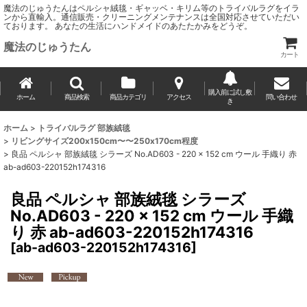
魔法のじゅうたんはペルシャ絨毯・ギャッベ・キリム等のトライバルラグをイラ
ンから直輸入。通信販売・クリーニングメンテナンスは全国対応させていただい
ております。 あなたの生活にハンドメイドのあたたかみをどうぞ。
魔法のじゅうたん
カート
購入前に試し敷
ホーム
商品検索
商品カテゴリ
アクセス
問い合わせ
き
ホーム
>
トライバルラグ 部族絨毯
>
リビングサイズ200x150cm〜〜250x170cm程度
>
良品 ペルシャ 部族絨毯 シラーズ No.AD603 - 220 x 152 cm ウール 手織り 赤
ab-ad603-220152h174316
良品 ペルシャ 部族絨毯 シラーズ
No.AD603 - 220 x 152 cm ウール 手織
り 赤 ab-ad603-220152h174316
[
ab-ad603-220152h174316
]