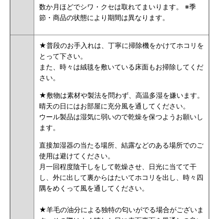
数か月ほどでシワ・クセは取れてまいります。 ※季
節・商品の状態により期間は異なります。
★普段のお手入れは、丁寧に掃除機をかけてホコリを
とって下さい。
また、時々は絨毯を敷いている床面もお掃除してくだ
さい。
★敷物は素材や製法を問わず、高温多湿を嫌います。
晴天の日にはお部屋に充分風を通してください。
ウール製品は湿気に弱いので乾燥を保つようお願いし
ます。
直接加湿器の当たる場所、結露などのある場所でのご
使用は避けてください。
月一回程度陰干しをして乾燥させ、日光に当てて干
し、外に出して裏からはたいてホコリを出し、時々四
隅をめくって風を通してください。
★羊毛の油分による独特の匂いがでる場合がございま