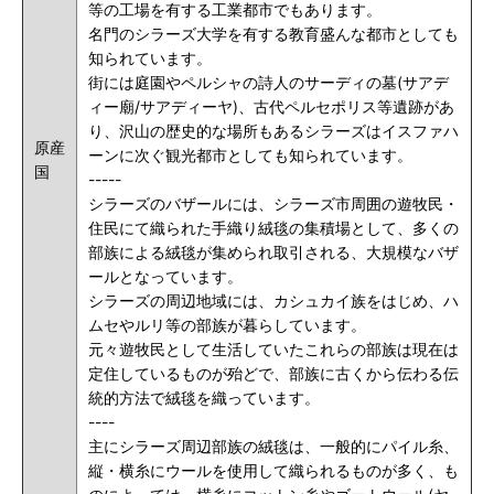
等の工場を有する工業都市でもあります。
名門のシラーズ大学を有する教育盛んな都市としても
知られています。
街には庭園やペルシャの詩人のサーディの墓(サアデ
ィー廟/サアディーヤ)、古代ペルセポリス等遺跡があ
り、沢山の歴史的な場所もあるシラーズはイスファハ
原産
ーンに次ぐ観光都市としても知られています。
国
-----
シラーズのバザールには、シラーズ市周囲の遊牧民・
住民にて織られた手織り絨毯の集積場として、多くの
部族による絨毯が集められ取引される、大規模なバザ
ールとなっています。
シラーズの周辺地域には、カシュカイ族をはじめ、ハ
ムセやルリ等の部族が暮らしています。
元々遊牧民として生活していたこれらの部族は現在は
定住しているものが殆どで、部族に古くから伝わる伝
統的方法で絨毯を織っています。
----
主にシラーズ周辺部族の絨毯は、一般的にパイル糸、
縦・横糸にウールを使用して織られるものが多く、も