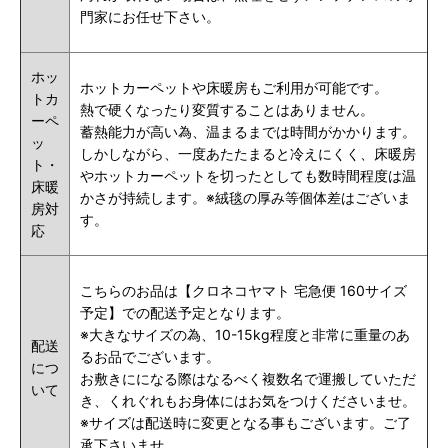
門家にお任せ下さい。
ホッ
ホットカーペットや床暖房もご利用が可能です。
トカ
熱で硬くなったり変質することはありません。
ーペ
蓄熱能力が高い為、温まるまでは時間がかかります。
ッ
しかしながら、一度あたたまると冷えにくく、床暖房
ト・
やホットカーペットを切ったとしても数時間程度は温
床暖
かさが持続します。※絨毯の厚み等個体差はございま
房対
す。
応
こちらのお品は【クロネコヤマト 宅急便 160サイズ
予定】での配送予定となります。
※大きなサイズの為、10-15kg程度と非常に重量のあ
配送
るお品でございます。
につ
お敷きにになる際はなるべく複数名で運搬していただ
いて
き、くれぐれもお身体にはお気をつけくださいませ。
※サイズは配送時に変更となる事もございます。ご了
承下さいませ