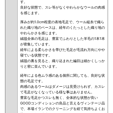
す。
良好な状態で、スレ等がなくやわらかなウールの肉感
を感じます。
厚みが約1.0cm程度の表地毛足で、ウール縦糸で織ら
れた織り地のベースは、経年のくたっとした織り地の
やわらかさを感じます。
絨毯全体の毛足は、豊富でふわりとした羊毛の1本1本
が密集しています。
経年による柔らかさを帯びた毛足が毛流れ方向にやや
寝ている状態です。
絨毯の裏を見ると、織り込まれた編目は細かくしっか
りと密に並んでいます。
経年による色ムラ感のある個所に関しても、良好な状
態の毛足です。
肉感のあるウールはダメージは見受けられず、カスレ
て毛足がなくなっている様な事はありません。
豊富な毛足かつスレも無く、全体的な状態が良い
GOODコンディションの良品と言えるヴィンテージ品
で、本場イランでのクリーニングを経て気持ちよくお