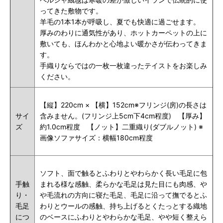
ってきた敷物です。
羊毛の1本1本が呼吸し、夏でも快適に過ごせます。
厚みのわりに通気性があり、ホットカーペットの上に
敷いても、ほんわかと心地よい暖かさが伝わってきま
す。
手織りならではの一枚一枚違ったテイストをお楽しみ
ください。
【縦】220cm × 【横】152cm※フリンジ(房)の長さは
サイ
含みません。(フリンジ上5cm下4cm程度) 【厚み】
ズ
約1.0cm程度 【ノット】二重織り(ダブルノット) ※
画像ソファサイズ：横幅180cm程度
ソフト、
面で触るとふわりとやわらかく長い毛足に包
手触
まれる様な感触、
柔らかな毛足は見た目にも肉感、
や
り・
や
毛流れの方向に寝た毛足、
毛足に沿って撫でるとふ
毛足
わりとウールの感触、
持ち上げるとくたっとする織地
につ
のベースに
ふわりとやわらかな毛足
、やや短く整えら