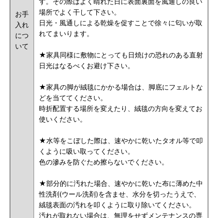
す。その際はよく晴れた日に表面裏面を風通しの良い
場所でよく干して下さい。
お手
日光・風通しによる乾燥を促すことで徐々に匂いが取
入れ
れてまいります。
につ
いて
★家具同様に敷物にとっても日焼けの恐れのある直射
日光はなるべくお避け下さい。
★家具の脚が絨毯にかかる場合は、脚底にフェルトな
どを当ててください。
時折配置する場所を変えたり、絨毯の方向を変えてお
使いください。
★水等をこぼした際は、速やかに乾いたタオル等で叩
くように吸い取ってください。
色の滲みを防ぐため擦らないでください。
★部分的に汚れた場合、速やかに乾いた布に薄めた中
性洗剤(ウール洗剤)を含ませ、水分を切ったうえで、
絨毯表面の汚れを叩くように取り除いてください。
汚れが取れない場合は、無理をせずメンテナンスの専