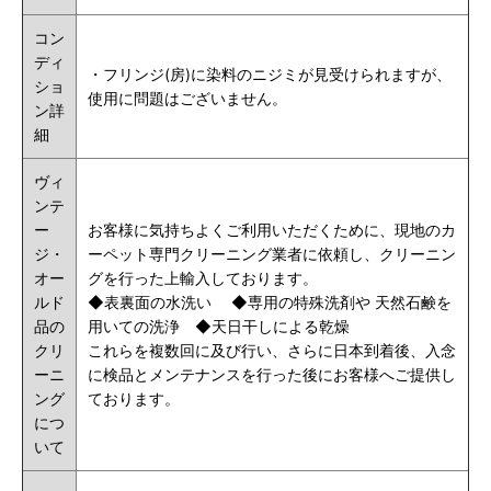
コン
ディ
・フリンジ(房)に染料のニジミが見受けられますが、
ショ
使用に問題はございません。
ン詳
細
ヴィ
ンテ
ー
お客様に気持ちよくご利用いただくために、現地のカ
ジ・
ーペット専門クリーニング業者に依頼し、クリーニン
オー
グを行った上輸入しております。
ルド
◆
表裏面の水洗い
◆
専用の特殊洗剤や
天然石鹸
を
品の
用いての洗浄 ◆天日干しによる乾燥
クリ
これらを複数回に及び行い、さらに日本到着後、入念
ーニ
に検品とメンテナンスを行った後にお客様へご提供し
ング
ております。
につ
いて