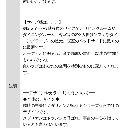
使いいただけます。
-----
【サイズ感は、、、】
約3.5㎡・〜3帖程度のサイズで、リビングルームや
ダイニングルーム、客室等の2?3人掛けソファやダイ
ニングテーブルの足元、寝室のベッドサイドに敷くの
に最適です。
オーディオに囲まれた音楽部屋や書斎、趣味の空間に
もいいですね。
良いラグはあなたの空間を特別なものに変えてくれま
す。
-----
説明
***デザインやカラーリングについて***
◆全体のデザイン◆
絨毯の中央にメダリオンが連なるシラーズならではの
デザインです。
メダリオンはトランジと呼ばれ、宇宙の中心を指して
いるとも言われています。